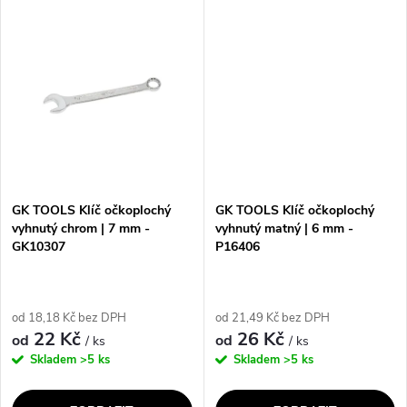
t
ů
kola osobních automobilů a
šrouby díky velké škále velikostí
ů
dodávek. S jedním výstupem
od 6 do 50 mm. Díky
1/2" umožňuje...
oboustrannému...
GK TOOLS Klíč očkoplochý
GK TOOLS Klíč očkoplochý
vyhnutý chrom | 7 mm -
vyhnutý matný | 6 mm -
GK10307
P16406
od 18,18 Kč bez DPH
od 21,49 Kč bez DPH
22 Kč
26 Kč
od
od
/ ks
/ ks
Skladem
>5 ks
Skladem
>5 ks