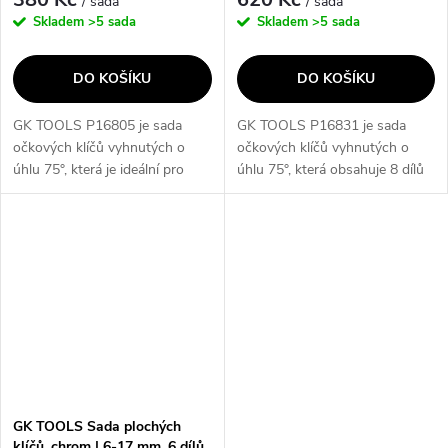
/ sada
/ sada
Skladem
>5 sada
Skladem
>5 sada
DO KOŠÍKU
DO KOŠÍKU
GK TOOLS P16805 je sada
GK TOOLS P16831 je sada
očkových klíčů vyhnutých o
očkových klíčů vyhnutých o
úhlu 75°, která je ideální pro
úhlu 75°, která obsahuje 8 dílů
povolování zapuštěných matic
o velikostech 6-22mm. Klíče
a šroubů. Sada obsahuje 6 klíčů
jsou vyrobeny z kvalitního
o velikostech 6-17 mm, které...
chromovaného materiálu
31CrV3 a splňují...
GK TOOLS Sada plochých
klíčů, chrom | 6-17 mm, 6 dílů,