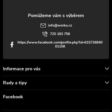
ý
p
info
@
worka.cz
i
725 183 756
s
https://www.facebook.com/profile.php?id=615726840
01158
u
Informace pro vás
Rady a tipy
Facebook