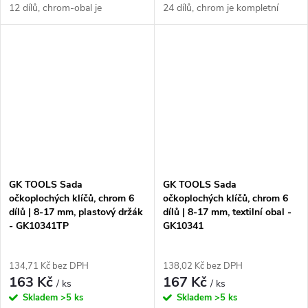
12 dílů, chrom-obal je
24 dílů, chrom je kompletní
kompletní sada očkoplochých
sada očkoplochých klíčů, která
klíčů, která obsahuje 12 klíčů o
obsahuje 24 klíčů o různých
rozměrech 6-22 mm. Klíče mají
rozměrech od 6 do 32 mm.
jednu stranu...
Klíče jsou...
GK TOOLS Sada
GK TOOLS Sada
očkoplochých klíčů, chrom 6
očkoplochých klíčů, chrom 6
dílů | 8-17 mm, plastový držák
dílů | 8-17 mm, textilní obal -
- GK10341TP
GK10341
134,71 Kč bez DPH
138,02 Kč bez DPH
163 Kč
167 Kč
/ ks
/ ks
Skladem
>5 ks
Skladem
>5 ks