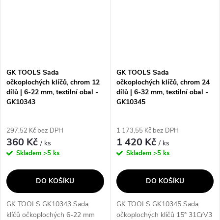
GK TOOLS Sada
GK TOOLS Sada
očkoplochých klíčů, chrom 12
očkoplochých klíčů, chrom 24
dílů | 6-22 mm, textilní obal -
dílů | 6-32 mm, textilní obal -
GK10343
GK10345
297,52 Kč bez DPH
1 173,55 Kč bez DPH
360 Kč
1 420 Kč
/ ks
/ ks
Skladem
>5 ks
Skladem
>5 ks
DO KOŠÍKU
DO KOŠÍKU
GK TOOLS GK10343 Sada
GK TOOLS GK10345 Sada
klíčů očkoplochých 6-22 mm
očkoplochých klíčů 15° 31CrV3