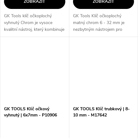
ZOBRAZIT
ZOBRAZIT
GK Tools klíč očkoplochý
GK Tools Klíč očkoplochý
vyhnutý Chrom je vysoce
matný chrom 6 - 32 mm je
kvalitní nástroj, který kombinuje
nezbytným nástrojem pro
očkoplochý tvar s vyhnutým
každého profesionálního
designem pro snadné a
řemeslníka i domácího kutila.
pohodlné použití. S rozsahem
Díky široké škále velikostí od 6
velikostí od...
mm do 32 mm je...
GK TOOLS Klíč očkový
GK TOOLS Klíč trubkový | 8-
vyhnutý | 6x7mm - P10906
10 mm - M17642