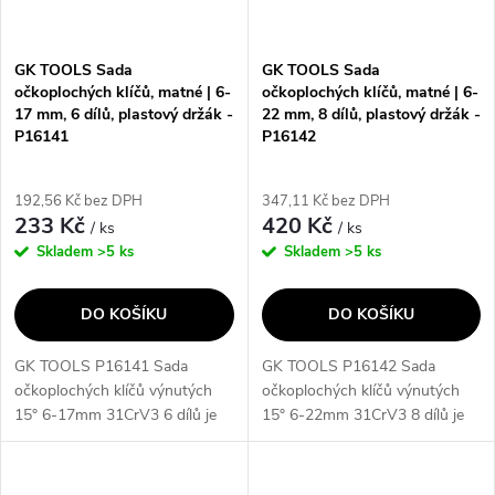
GK TOOLS Sada
GK TOOLS Sada
očkoplochých klíčů, matné | 6-
očkoplochých klíčů, matné | 6-
17 mm, 6 dílů, plastový držák -
22 mm, 8 dílů, plastový držák -
P16141
P16142
192,56 Kč bez DPH
347,11 Kč bez DPH
233 Kč
420 Kč
/ ks
/ ks
Skladem
>5 ks
Skladem
>5 ks
DO KOŠÍKU
DO KOŠÍKU
GK TOOLS P16141 Sada
GK TOOLS P16142 Sada
očkoplochých klíčů výnutých
očkoplochých klíčů výnutých
15° 6-17mm 31CrV3 6 dílů je
15° 6-22mm 31CrV3 8 dílů je
sada očkoplochých klíčů v
sada očkoplochých klíčů v
plastovém držáku, které jsou z
plastovém držáku, které jsou z
jedné strany ploché otevřené a
jedné strany ploché otevřené a