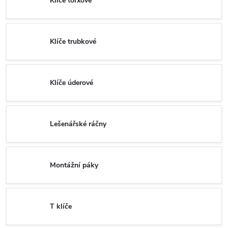
Klíče torxové
Klíče trubkové
Klíče úderové
Lešenářské ráčny
Montážní páky
T klíče