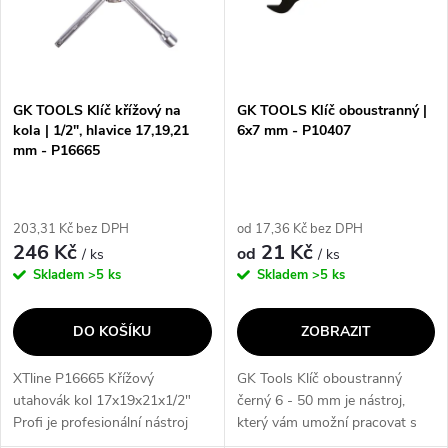
p
n
i
í
s
p
GK TOOLS Klíč křížový na
GK TOOLS Klíč oboustranný |
kola | 1/2", hlavice 17,19,21
6x7 mm - P10407
p
mm - P16665
r
r
o
203,31 Kč bez DPH
od 17,36 Kč bez DPH
o
246 Kč
21 Kč
od
/ ks
/ ks
d
Skladem
>5 ks
Skladem
>5 ks
d
u
DO KOŠÍKU
ZOBRAZIT
u
k
XTline P16665 Křížový
GK Tools Klíč oboustranný
k
utahovák kol 17x19x21x1/2"
černý 6 - 50 mm je nástroj,
t
Profi je profesionální nástroj
který vám umožní pracovat s
určený pro utahování kříže na
různě velkými matkami a