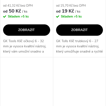
od 41,32 Kč bez DPH
od 15,70 Kč bez DPH
50 Kč
19 Kč
od
od
/ ks
/ ks
Skladem
>5 ks
Skladem
>5 ks
ZOBRAZIT
ZOBRAZIT
GK Tools Klíč očkový 6 - 32
GK Tolls Klíč trubkový 6 - 27
mm je vysoce kvalitní nástroj,
mm je vysoce kvalitní nástroj,
který vám umožní snadno a
který umožňuje snadné a rychlé
rychle utahovat a povolovat
utahování a povolování
šrouby a matice. Díky širokému
trubkových spojů. Díky
rozsahu velikostí od 6 do 32
širokému rozsahu velikostí od 6
mm...
do 27...