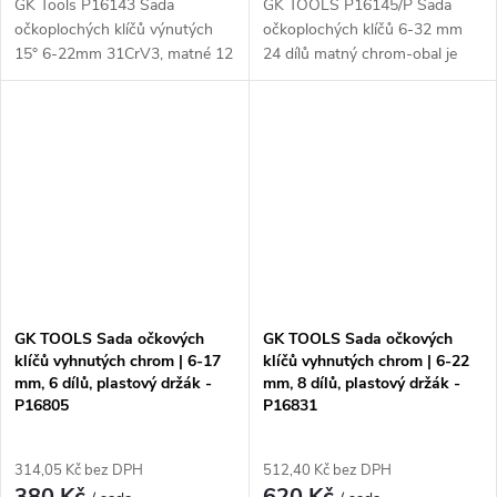
GK Tools P16143 Sada
GK TOOLS P16145/P Sada
očkoplochých klíčů výnutých
očkoplochých klíčů 6-32 mm
15° 6-22mm 31CrV3, matné 12
24 dílů matný chrom-obal je
dílů je sada očkoplochých klíčů
kompletní sada očkoplochých
v plastovém držáku, které jsou
klíčů, která obsahuje 24 dílů o
vyrobeny z kvalitního
velikostech 6-32 mm. Klíče
materiálu...
jsou...
GK TOOLS Sada očkových
GK TOOLS Sada očkových
klíčů vyhnutých chrom | 6-17
klíčů vyhnutých chrom | 6-22
mm, 6 dílů, plastový držák -
mm, 8 dílů, plastový držák -
P16805
P16831
314,05 Kč bez DPH
512,40 Kč bez DPH
380 Kč
620 Kč