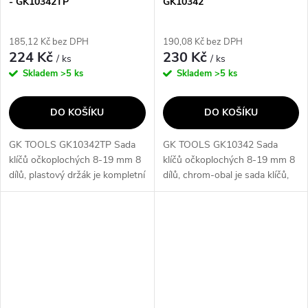
- GK10342TP
GK10342
185,12 Kč bez DPH
190,08 Kč bez DPH
224 Kč
230 Kč
/ ks
/ ks
Skladem
>5 ks
Skladem
>5 ks
DO KOŠÍKU
DO KOŠÍKU
GK TOOLS GK10342TP Sada
GK TOOLS GK10342 Sada
klíčů očkoplochých 8-19 mm 8
klíčů očkoplochých 8-19 mm 8
dílů, plastový držák je kompletní
dílů, chrom-obal je sada klíčů,
sada očkoplochých klíčů, která
která obsahuje 8 dílů o
obsahuje 8 dílů o velikostech 6,
velikostech 6, 8, 10, 13, 15, 17,
8, 10, 13, 15, 17, 19 a 22...
19 a 22 mm. Klíče mají jednu
stranu...