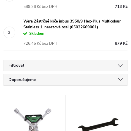
589,26 Kč bez DPH
713 Kč
Wera Zástrčné klíče inbus 3950/9 Hex-Plus Multicolour
Stainless 1, nerezová ocel (05022669001)
Skladem
726,45 Kč bez DPH
879 Kč
Filtrovat
Ř
Doporučujeme
a
Nejlevnější
V
Nejdražší
z
ý
Nejprodávanější
e
Abecedně