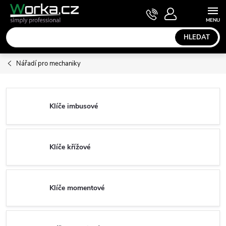
Přejít
NÁKUPNÍ
KOŠÍK
na
obsah
HLEDAT
Nářadí pro mechaniky
Klíče imbusové
Klíče křížové
Klíče momentové