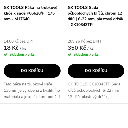
GK TOOLS Páka na trubkové
GK TOOLS Sada
klíče k sadě P06620/P | 175
očkoplochých klíčů, chrom 12
mm - M17640
dílů | 6-22 mm, plastový držák
- GK10343TP
14,88 Kč bez DPH
289,26 Kč bez DPH
18 Kč
350 Kč
/ ks
/ ks
Skladem
>5 ks
Skladem
>5 ks
DO KOŠÍKU
DO KOŠÍKU
Tato páka na trubkové klíče
GK TOOLS GK10343TP Sada
135mm je vyrobena z kvalitního
klíčů očkoplochých 6-22 mm
materiálu a je ideální pro použití
12 dílů, plastový držák je
při opravách a montážích. Díky
kompletní sada očkoplochých
svému ergonomickému designu
klíčů, která obsahuje 12 klíčů o
a pevné konstrukci...
rozměrech 6-22 mm. Klíče mají
jednu...