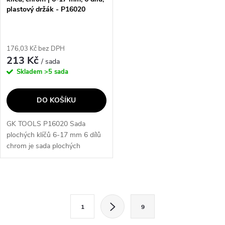
plastový držák - P16020
176,03 Kč bez DPH
213 Kč
/ sada
Skladem
>5 sada
DO KOŠÍKU
GK TOOLS P16020 Sada
plochých klíčů 6-17 mm 6 dílů
chrom je sada plochých
maticových klíčů s plastovým
držákem, která obsahuje
velikosti 6x7, 8x9, 10x11,
O
12x13, 14x15 a 16x17...
S
v
1
9
t