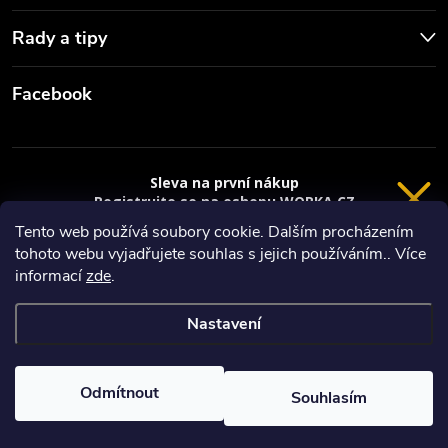
Rady a tipy
Facebook
Sleva na první nákup
Registrujte se na eshopu WORKA.CZ
VRÁCENÍ 14 DNÍ
a
sleva 100 Kč*
na nákup je Vaše.
Tento web používá soubory cookie. Dalším procházením
tohoto webu vyjadřujete souhlas s jejich používáním.. Více
Registrace
Copyright 2026
Worka.cz - Vše pro práci a řemeslo
. Všechna práva
informací
zde
.
vyhrazena.
*platí při nákupu nad 3000 Kč
Nastavení
Privacy policy
Vytvořil Shoptet
Nastavil tým EshopyUmíme.cz
Odmítnout
Souhlasím
Odstoupit od smlouvy