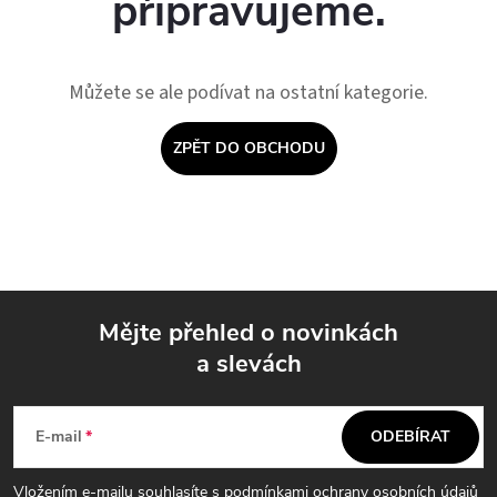
připravujeme.
Můžete se ale podívat na ostatní kategorie.
ZPĚT DO OBCHODU
Mějte přehled o novinkách
a slevách
Z
á
E-mail
ODEBÍRAT
p
Vložením e-mailu souhlasíte s
podmínkami ochrany osobních údajů