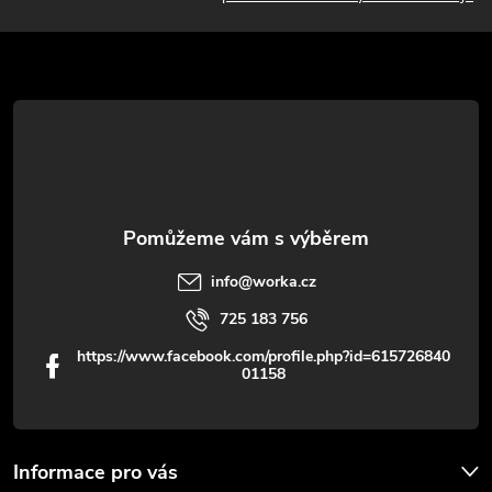
a
t
í
info
@
worka.cz
725 183 756
https://www.facebook.com/profile.php?id=615726840
01158
Informace pro vás