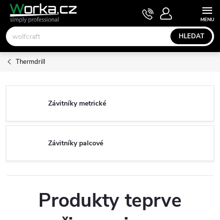
Přejít
NÁKUPNÍ
KOŠÍK
na
obsah
HLEDAT
Thermdrill
Závitníky metrické
Závitníky palcové
Produkty teprve