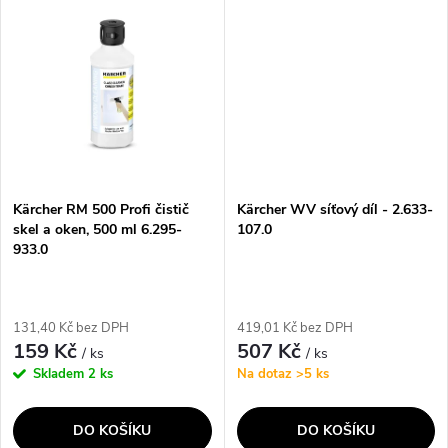
ů
ů
mokru a svěží citrusovou vůní
péči o všechny tvrdé podlahy.
je...
Tyto...
Kärcher RM 500 Profi čistič
Kärcher WV síťový díl - 2.633-
skel a oken, 500 ml 6.295-
107.0
933.0
131,40 Kč bez DPH
419,01 Kč bez DPH
159 Kč
507 Kč
/ ks
/ ks
Skladem
2 ks
Na dotaz
>5 ks
DO KOŠÍKU
DO KOŠÍKU