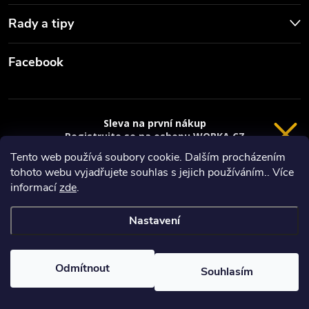
Rady a tipy
Facebook
Sleva na první nákup
Registrujte se na eshopu WORKA.CZ
VRÁCENÍ 14 DNÍ
a
sleva 100 Kč*
na nákup je Vaše.
Tento web používá soubory cookie. Dalším procházením
tohoto webu vyjadřujete souhlas s jejich používáním.. Více
Registrace
Copyright 2026
Worka.cz - Vše pro práci a řemeslo
. Všechna práva
informací
zde
.
vyhrazena.
*platí při nákupu nad 3000 Kč
Nastavení
Privacy policy
Vytvořil Shoptet
Nastavil tým EshopyUmíme.cz
Odmítnout
Souhlasím
Odstoupit od smlouvy