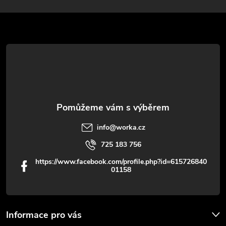
p
a
r
t
v
í
k
y
v
info
@
worka.cz
ý
725 183 756
p
https://www.facebook.com/profile.php?id=615726840
01158
i
s
u
Informace pro vás