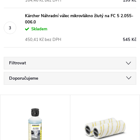
164,46 Kč bez DPH
199 Kč
Kärcher Náhradní válec mikrovlákno žlutý na FC 5 2.055-
006.0
Skladem
450,41 Kč bez DPH
545 Kč
Filtrovat
Ř
Doporučujeme
a
Nejlevnější
V
Nejdražší
z
ý
Nejprodávanější
e
p
Abecedně