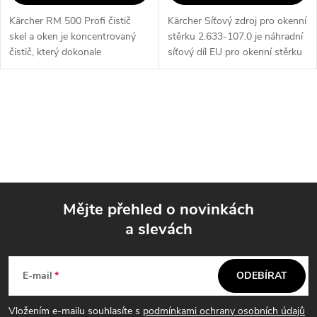
Kärcher RM 500 Profi čistič
Kärcher Síťový zdroj pro okenní
skel a oken je koncentrovaný
stěrku 2.633-107.0 je náhradní
čistič, který dokonale
síťový díl EU pro okenní stěrku
odstraňuje nečistoty bez
Kärcher. Jeho rozměry jsou 29
zanechávání šmouh. Jeho
x 122 x 114 mm a je
přínosy zahrnují šetrnost k
kompatibilní s různými
O
materiálům,...
modely,...
v
l
á
Mějte přehled o novinkách
d
a slevách
Z
a
á
c
E-mail
ODEBÍRAT
p
í
Vložením e-mailu souhlasíte s
podmínkami ochrany osobních údajů