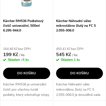
n
i
í
s
p
Kärcher RM536 Podlahový
Kärcher Náhradní válec
čistič univerzální, 500ml
mikrovlákno žlutý na FC 5
p
6.295-944.0
2.055-006.0
r
r
o
164,46 Kč bez DPH
450,41 Kč bez DPH
o
199 Kč
545 Kč
/ ks
/ ks
d
Skladem
>5 ks
Skladem
1 ks
d
u
DO KOŠÍKU
DO KOŠÍKU
u
k
Kärcher RM536 je univerzální
Kärcher Náhradní válec
k
čistič pro všechny tvrdé
mikrovlákno žlutý na FC 5
t
podlahy, který odstraňuje stopy
2.055-006.0 je dvoudílná sada
t
po obuvi a zanechává výsledek
válců z mikrovláken, která
beze šmouh. S ochranou proti
umožňuje šetrné vlhké čištění a