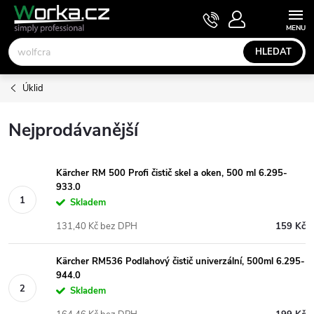
Přejít
NÁKUPNÍ
KOŠÍK
na
obsah
HLEDAT
Úklid
Nejprodávanější
Kärcher RM 500 Profi čistič skel a oken, 500 ml 6.295-
933.0
Skladem
131,40 Kč bez DPH
159 Kč
Kärcher RM536 Podlahový čistič univerzální, 500ml 6.295-
944.0
Skladem