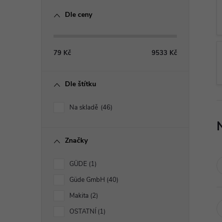
o
Dle ceny
s
t
79
Kč
9533
Kč
r
Dle štítku
a
Na skladě
46
n
Značky
n
GÜDE
1
í
Güde GmbH
40
p
Makita
2
OSTATNÍ
1