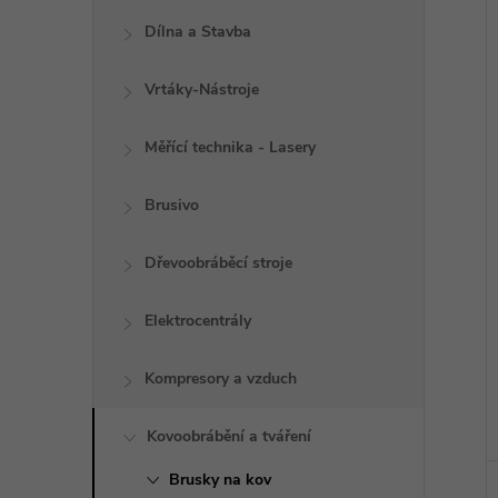
í
i
Dílna a Stavba
Vrtáky-Nástroje
Měřící technika - Lasery
Brusivo
Dřevoobráběcí stroje
Elektrocentrály
Kompresory a vzduch
Kovoobrábění a tváření
Brusky na kov