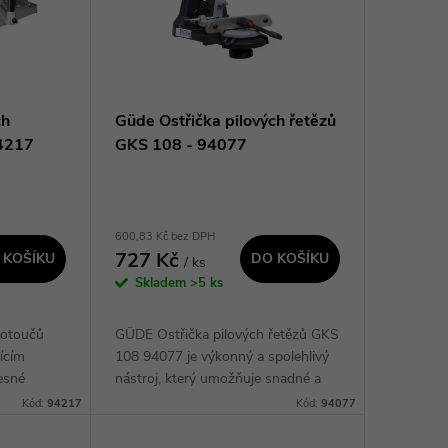
ch
Güde Ostřička pilových řetězů
94217
GKS 108 - 94077
600,83 Kč bez DPH
727 Kč
 KOŠÍKU
DO KOŠÍKU
/ ks
Skladem
>5 ks
kotoučů
GÜDE Ostřička pilových řetězů GKS
ícím
108 94077 je výkonný a spolehlivý
esné
nástroj, který umožňuje snadné a
 Díky
efektivní ostření pilových řetězů.
Kód:
94217
Kód:
94077
gnu a
Díky svému inovativnímu designu
..
a...