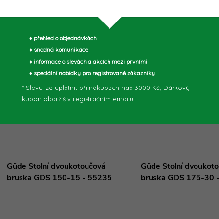
2300 A 94135 je výkonný a
GBTS 400 55135 je výko
spolehlivý nástroj, který umožňuje
univerzální nástroj, který
snadné a efektivní ostření pilových
funkce pásové a talířové 
Kód:
94135
♦ přehled o objednávkách
řetězů. Díky svému inovativnímu
Díky svému robustnímu p
♦ snadná komunikace
designu a...
vysokému výkonu...
♦ informace o slevách a akcích mezi prvními
♦ speciální nabídky pro registrované zákazníky
* Slevu lze uplatnit při nákupech nad 3000 Kč, Dárkový
kupon obdržíš v registračním emailu.
Güde Stolní dvoukotoučová
Güde Stolní dvoukot
bruska GDS 150-15 - 55235
bruska GDS 175-30 