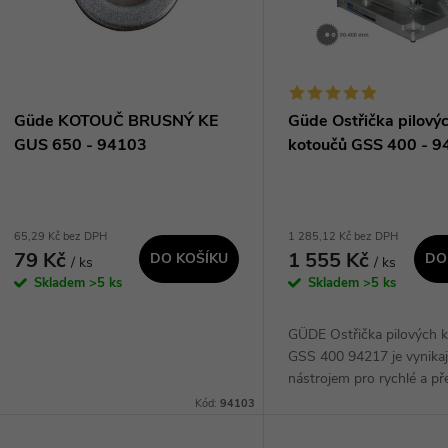
p
s
r
p
Güde KOTOUČ BRUSNÝ KE
Güde Ostřička pilový
o
GUS 650 - 94103
kotoučů GSS 400 - 
r
d
o
65,29 Kč bez DPH
1 285,12 Kč bez DPH
u
79 Kč
1 555 Kč
DO KOŠÍKU
DO
/ ks
/ ks
d
Skladem
>5 ks
Skladem
>5 ks
k
u
GÜDE Ostřička pilových 
t
GSS 400 94217 je vynikaj
k
nástrojem pro rychlé a př
ů
ostření pilových kotoučů.
Kód:
94103
t
svému kompaktnímu desi
jednoduchému ovládání je.