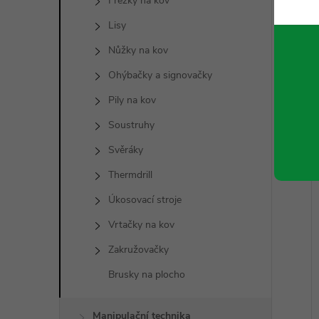
Frézky na kov
Lisy
Nůžky na kov
Ohýbačky a signovačky
Pily na kov
Soustruhy
Svěráky
Thermdrill
Úkosovací stroje
Vrtačky na kov
Zakružovačky
Brusky na plocho
Manipulační technika