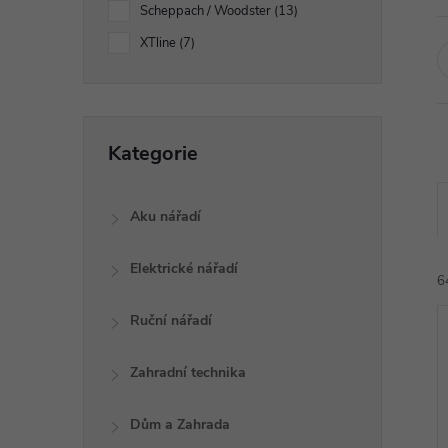
a
Scheppach / Woodster
13
n
XTline
7
e
Přeskočit
l
Kategorie
kategorie
Aku nářadí
Elektrické nářadí
6
Ruční nářadí
Zahradní technika
Dům a Zahrada