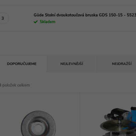
Güde Stolní dvoukotoučová bruska GDS 150-15 - 552
Skladem
Ř
DOPORUČUJEME
NEJLEVNĚJŠÍ
NEJDRAŽŠÍ
a
4
položek celkem
z
V
e
ý
n
p