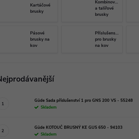
Kombinované
Kartáčové
a talířové
brusky
brusky
Pásové
Příslušenství
brusky na
pro brusky
kov
na kov
Nejprodávanější
Güde Sada příslušenství 1 pro GNS 200 VS - 55248
Skladem
Güde KOTOUČ BRUSNÝ KE GUS 650 - 94103
Skladem