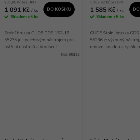
901,65 Kč bez DPH
1 309,92 Kč bez DPH
1 091 Kč
1 585 Kč
DO KOŠÍKU
DO
/ ks
/ ks
Skladem
>5 ks
Skladem
>5 ks
Stolní bruska GÜDE GDS 150-15
GÜDE Stolní bruska GDS
55235 je spolehlivým nástrojem pro
55236 je výkonný nástroj
ostření nástrojů a broušení
umožní snadno a rychle os
kovových povrchů. S
brousit různé materiály. 
Kód:
55235
karborundovými brusnými kotouči
robustnímu provedení a 
střední zrnitosti je vhodná pro...
výkonu je...