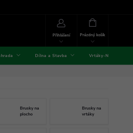
ies
Kontakty
Doprava a platba
Formuláře ke stažení
NÁKUPNÍ
KOŠÍK
Prázdný košík
Přihlášení
ahrada
Dílna a Stavba
Vrtáky-Nástroje
Brusky na
Brusky na
plocho
vrtáky