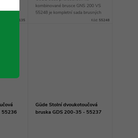
nný a
kombinované brusce GNS 200 VS
 kombinuje
55248 je kompletní sada brusných
brusky.
přípravků, která je speciálně
Kód:
55135
Kód:
55248
rovedení a
navržena pro kombinovanou brusku
GNS 200 VS (55247). Sada...
oučová
Güde Stolní dvoukotoučová
- 55236
bruska GDS 200-35 - 55237