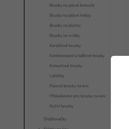
Brusky na pilové kotouče
Brusky na pilové řetězy
Brusky na plocho
Brusky na vrtáky
Kartáčové brusky
Kombinované a talířové brusky
Kotoučové brusky
Leštičky
Pásové brusky na kov
Příslušenství pro brusky na kov
Ruční brusky
Drážkovačky