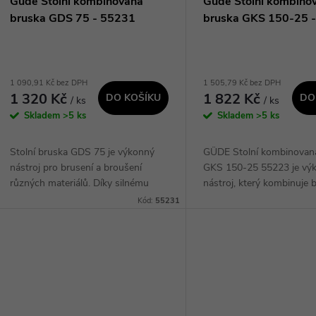
Güde Stolní kombinovaná
Güde Stolní kombino
bruska GDS 75 - 55231
bruska GKS 150-25 
1 090,91 Kč bez DPH
1 505,79 Kč bez DPH
1 320 Kč
1 822 Kč
DO KOŠÍKU
DO
/ ks
/ ks
Skladem
>5 ks
Skladem
>5 ks
Stolní bruska GDS 75 je výkonný
GÜDE Stolní kombinovan
nástroj pro brusení a broušení
GKS 150-25 55223 je vý
různých materiálů. Díky silnému
nástroj, který kombinuje 
motoru a preciznímu broušení
brousek do jednoho kom
Kód:
55231
poskytuje rychlé a kvalitní výsledky,
zařízení. S jeho pomocí 
což ocení každý...
snadno a efektivně...