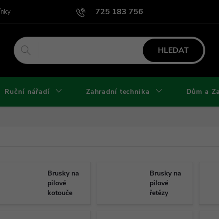
725 183 756
ínky
Podmínky užití webu
Podmínky ochrany osobních údajů a cook
HLEDAT
Ruční nářadí
Zahradní technika
Dům a Z
Brusky na
Brusky na
pilové
pilové
kotouče
řetězy