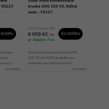
vaná
Güde Stolní kombinovaná
- 55223
bruska GNS 250 VS, 8dílná
sada - 55227
5 007,44 Kč bez DPH
6 059 Kč
 KOŠÍKU
DO KOŠÍKU
/ ks
Skladem
>5 ks
á bruska
Stolní kombinovaná bruska GNS
konný
250 VS od GÜDE je ideální pro
brusku a
dokonalé naostření kovových
paktního
nástrojů a jemné nabroušení nožů,
Kód:
55223
Kód:
55227
můžete
nůžek a dalšího náčiní. Díky funkci
VARIO SPEED si...