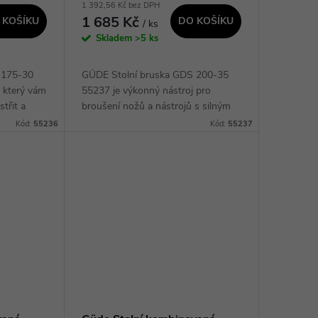
1 392,56 Kč bez DPH
1 685 Kč
 KOŠÍKU
DO KOŠÍKU
/ ks
Skladem
>5 ks
 175-30
GÜDE Stolní bruska GDS 200-35
, který vám
55237 je výkonný nástroj pro
třit a
broušení nožů a nástrojů s silným
Díky svému
motorem a precizním brusem. Díky
Kód:
55236
Kód:
55237
vysokému
robustní konstrukci a stabilnímu
stolu je ideální...