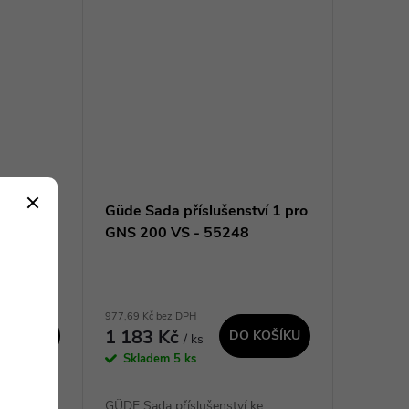
SKA
Güde Sada příslušenství 1 pro
GNS 200 VS - 55248
977,69 Kč bez DPH
1 183 Kč
 KOŠÍKU
DO KOŠÍKU
/ ks
Skladem
5 ks
bruska
GÜDE Sada příslušenství ke