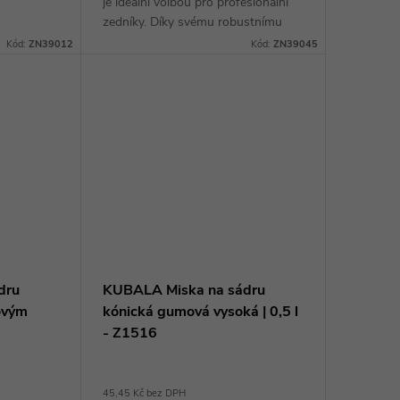
je ideální volbou pro profesionální
 vybrat to
zedníky. Díky svému robustnímu
e...
provedení a různým velikostem (45
Kód:
ZN39012
Kód:
ZN39045
l, 65 l, 90 l) je vhodná pro různé
typy...
dru
KUBALA Miska na sádru
tovým
kónická gumová vysoká | 0,5 l
- Z1516
45,45 Kč bez DPH