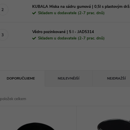
KUBALA Miska na sádru gumová | 0,5l s plastovým dr
Skladem u dodavatele (2-7 prac. dnů)
Vědro pozinkované | 5 l - JAD5314
Skladem u dodavatele (2-7 prac. dnů)
Ř
DOPORUČUJEME
NEJLEVNĚJŠÍ
NEJDRAŽŠÍ
a
položek celkem
z
V
e
ý