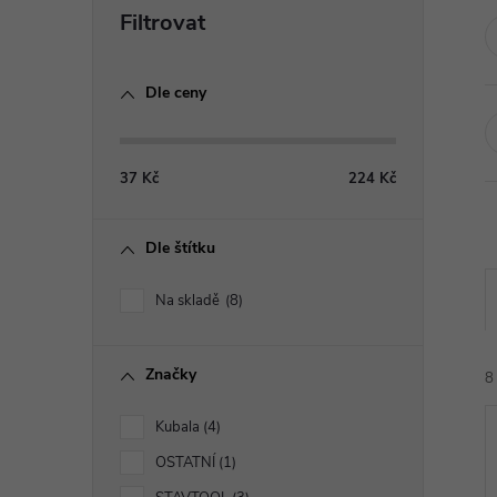
P
o
Dle ceny
s
t
37
Kč
224
Kč
r
Dle štítku
a
Na skladě
8
n
Značky
n
8
Kubala
4
í
OSTATNÍ
1