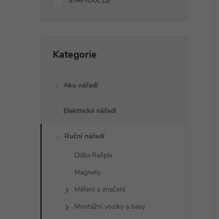
p
STAVTOOL
3
a
í
i
Přeskočit
n
Kategorie
kategorie
e
Aku nářadí
l
Elektrické nářadí
Ruční nářadí
Dláta Rašple
Magnety
Měření a značení
Montážní vozíky a basy