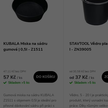
n
p
p
s
r
p
KUBALA Miska na sádru
STAVTOOL Vědro plas
o
gumová | 0,5l - Z1511
l - ZN39005
r
d
o
47,11 Kč bez DPH
od 30,58 Kč bez DPH
u
57 Kč
37 Kč
DO KOŠÍKU
Z
od
/ ks
/ ks
d
Skladem
>5 ks
Skladem
>5 ks
k
u
Gumová miska na sádru KUBALA
Vědro, 5 - 20 l je praktic
t
Z1511 s objemem 0,5l je ideální pro
produkt, který usnadní k
k
přesné dávkování sádru při práci s
práce. Díky různým veliko