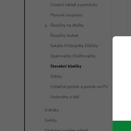
Ostatní nářadí a pomůcky
Plynové soupravy
Řezačky na dlažby
Řezačky trubek
Sekáče Průbojníky Důlčiky
Spárovačky Drážkovačky
Stavební kbelíky
Stěrky
Výtlačné pistole a pistole na PU
Vodováhy a latě
Svěráky
Svěrky
Záchytný systém nářadí