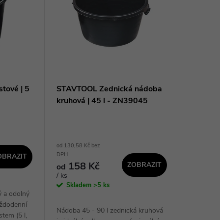
tové | 5
STAVTOOL Zednická nádoba
kruhová | 45 l - ZN39045
od 130,58 Kč bez
DPH
OBRAZIT
158 Kč
ZOBRAZIT
od
/ ks
Skladem
>5 ks
ký a odolný
aždodenní
Nádoba 45 - 90 l zednická kruhová
stem (5 l,