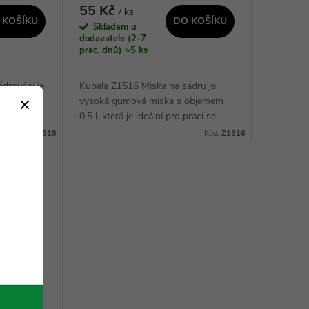
55 Kč
/ ks
 KOŠÍKU
DO KOŠÍKU
Skladem u
dodavatele (2-7
prac. dnů)
>5 ks
drování je
Kubala Z1516 Miska na sádru je
o, kdo se
vysoká gumová miska s objemem
 obsahuje
0,5 l, která je ideální pro práci se
 je vysoce
sádrou. Její hlavní výhodou je
Kód:
Z1518
Kód:
Z1516
covává.
odolnost a trvanlivost, díky čemuž
vydrží i...