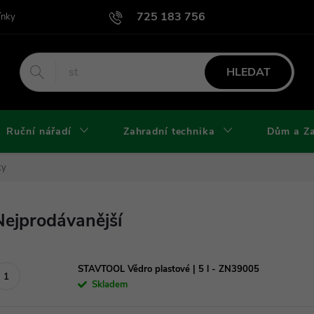
725 183 756
ínky
Podmínky užití webu
Podmínky ochrany osobních údajů a cook
HLEDAT
Ruční nářadí
Zahradní technika
Dům a Z
ky
Nejprodávanější
STAVTOOL Vědro plastové | 5 l - ZN39005
Skladem