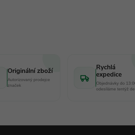
y
v
ý
p
s
Rychlá
Originální zboží
expedice
u
Autorizovaný prodejce
Objednávky do 13:0
značek
odesíláme tentýž d