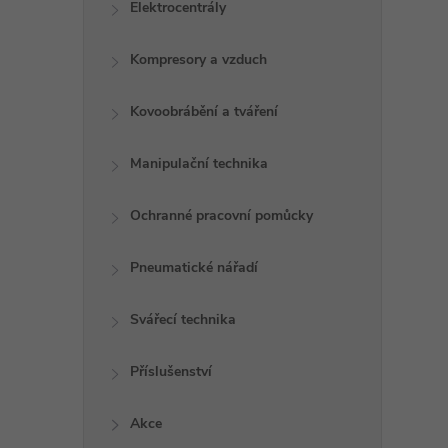
Elektrocentrály
Kompresory a vzduch
l
Kovoobrábění a tváření
Manipulační technika
Ochranné pracovní pomůcky
í
Pneumatické nářadí
Svářecí technika
r
Příslušenství
Akce