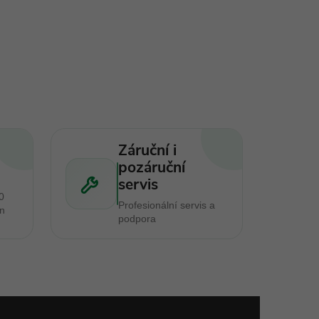
Záruční i
pozáruční
servis
0
Profesionální servis a
en
podpora