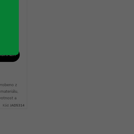
 l -
OBRAZIT
vyrobeno z
materiálu,
votnost a
vlivům. S
Kód:
JAD5314
d 5l do...