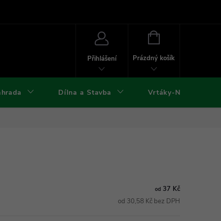
ies
Kontakty
Doprava a platba
Formuláře ke stažení
NÁKUPNÍ
KOŠÍK
Prázdný košík
Přihlášení
ahrada
Dílna a Stavba
Vrtáky-Nástroje
37 Kč
od
od 30,58 Kč bez DPH