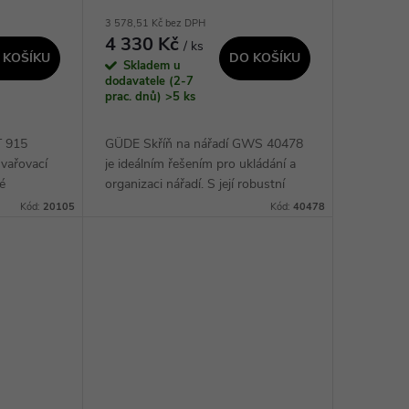
3 578,51 Kč bez DPH
4 330 Kč
/ ks
 KOŠÍKU
DO KOŠÍKU
Skladem u
dodavatele (2-7
prac. dnů)
>5 ks
T 915
GÜDE Skříň na nářadí GWS 40478
vařovací
je ideálním řešením pro ukládání a
é
organizaci nářadí. S její robustní
je vybaven
konstrukcí a dostatečným úložným
Kód:
20105
Kód:
40478
cí,
prostorem, můžete snadno
udržovat své...