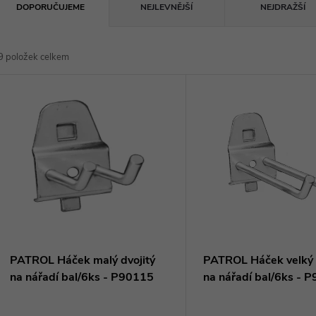
Ř
DOPORUČUJEME
NEJLEVNĚJŠÍ
NEJDRAŽŠÍ
a
9
položek celkem
z
V
e
ý
n
p
p
s
r
p
PATROL Háček malý dvojitý
PATROL Háček velký 
o
na nářadí bal/6ks - P90115
na nářadí bal/6ks - 
r