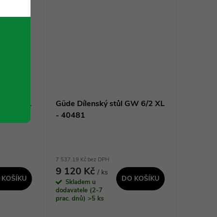
GW 6/1 XL
Güde Dílenský stůl GW 6/2 XL
- 40481
7 537,19 Kč bez DPH
9 120 Kč
/ ks
 KOŠÍKU
DO KOŠÍKU
Skladem u
dodavatele (2-7
prac. dnů)
>5 ks