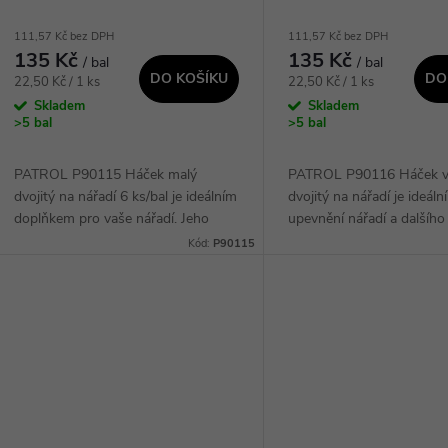
d
o
111,57 Kč bez DPH
111,57 Kč bez DPH
u
135 Kč
135 Kč
/ bal
/ bal
d
DO KOŠÍKU
DO
Měrná
Měrná
22,50 Kč / 1 ks
22,50 Kč / 1 ks
k
cena:
cena:
Skladem
Skladem
u
>5 bal
>5 bal
t
k
PATROL P90115 Háček malý
PATROL P90116 Háček v
ů
dvojitý na nářadí 6 ks/bal je ideálním
dvojitý na nářadí je ideáln
t
doplňkem pro vaše nářadí. Jeho
upevnění nářadí a dalšího
malé rozměry a dvojitý design
díky své pevné konstrukci
Kód:
P90115
umožňují snadné a bezpečné
odolnému materiálu. Tent
ů
uchycení různých...
dodáván v balení po...