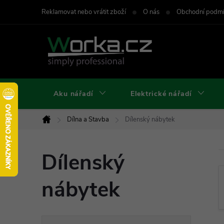
Přejít
Reklamovat nebo vrátit zboží
O nás
Obchodní podm
na
obsah
Aku nářadí
Elektrické nářadí
Dílna a Stavba
Dílenský nábytek
Domů
Dílenský
nábytek