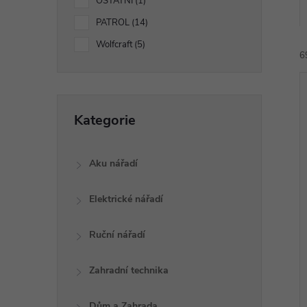
p
OSTATNÍ
1
PATROL
14
a
Wolfcraft
5
6
n
e
Přeskočit
Kategorie
kategorie
l
Aku nářadí
í
i
Elektrické nářadí
Ruční nářadí
Zahradní technika
Dům a Zahrada