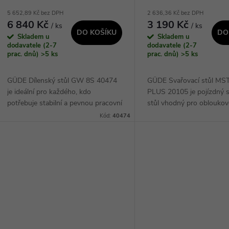
5 652,89 Kč bez DPH
2 636,36 Kč bez DPH
6 840 Kč
3 190 Kč
/ ks
/ ks
DO KOŠÍKU
DO
Skladem u
Skladem u
dodavatele (2-7
dodavatele (2-7
prac. dnů)
>5 ks
prac. dnů)
>5 ks
GÜDE Dílenský stůl GW 8S 40474
GÜDE Svařovací stůl MS
je ideální pro každého, kdo
PLUS 20105 je pojízdný s
potřebuje stabilní a pevnou pracovní
stůl vhodný pro obloukov
plochu pro své projekty. S
svařování v dílnách. Stůl 
Kód:
40474
maximální nosností a praktickými
stabilní ocelovou konstruk
úložnými prostory,...
pozinkovanou pracovní...