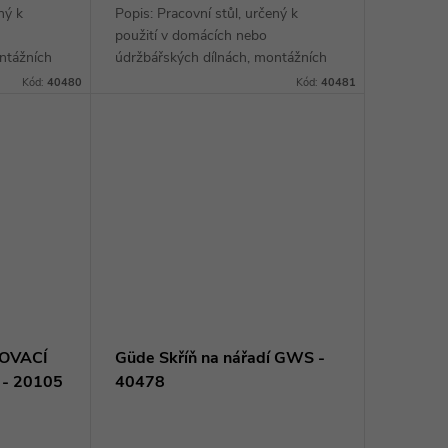
ný k
Popis: Pracovní stůl, určený k
použití v domácích nebo
ntážních
údržbářských dílnách, montážních
ná
provozech apod. Dvoudílná
Kód:
40480
Kód:
40481
 1.710 x
pracovní deska (d x š x v: 1.710 x
.
600 x 30 mm, spárovka z...
ŘOVACÍ
Güde Skříň na nářadí GWS -
 - 20105
40478