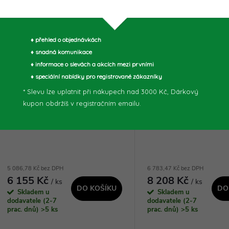
♦ přehled o objednávkách
♦ snadná komunikace
♦ informace o slevách a akcích mezi prvními
♦ speciální nabídky pro registrované zákazníky
* Slevu lze uplatnit při nákupech nad 3000 Kč, Dárkový
kupon obdržíš v registračním emailu.
Güde Dílenský stůl GW 5/1 -
Güde Dílenský stůl 
40473
- 40480
5 086,78 Kč bez DPH
6 783,47 Kč bez DPH
6 155 Kč
8 208 Kč
/ ks
/ ks
DO KOŠÍKU
DO
Skladem u
Skladem u
dodavatele (2-7
dodavatele (2-7
prac. dnů)
>5 ks
prac. dnů)
>5 ks