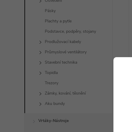
Osvětlení
Pásky
Plachty a pytle
Podstavce, podpěry, stojany
Prodlužovací kabely
Průmyslové ventilátory
Stavební technika
Topidla
Trezory
Zámky, kování, těsnění
Aku bundy
Vrtáky-Nástroje