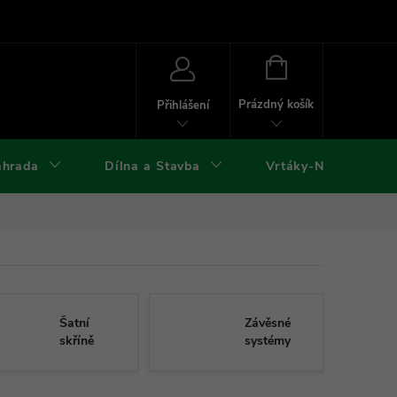
ies
Kontakty
Doprava a platba
Formuláře ke stažení
NÁKUPNÍ
KOŠÍK
Prázdný košík
Přihlášení
ahrada
Dílna a Stavba
Vrtáky-Nástroje
Šatní
Závěsné
skříně
systémy