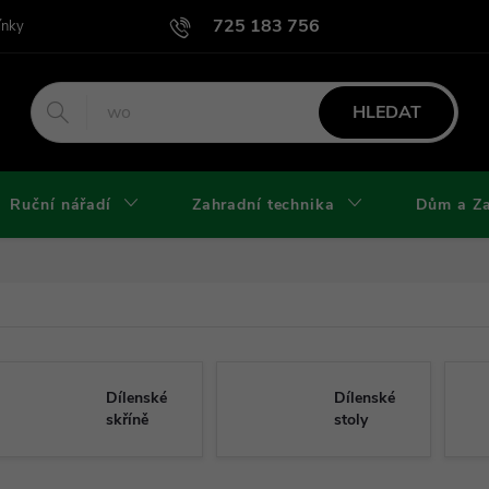
725 183 756
ínky
Podmínky užití webu
Podmínky ochrany osobních údajů a cook
HLEDAT
Ruční nářadí
Zahradní technika
Dům a Z
Dílenské
Dílenské
skříně
stoly