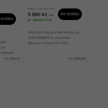
4 942,15 Kč bez DPH
5 980 Kč
DO KOŠÍKU
/ ks
 KOŠÍKU
Skladem
3 ks
Wolfcraft Pracovní stůl Master cut
1500 6906000 je univerzální
elký
dílenský a strojní stůl, který
í pro
umožňuje transformaci
 vybavení
kotoučových pil a frézek na
 a
stacionární přístroje. S výškově...
Kód:
P90116
Kód:
6906000
o háček je