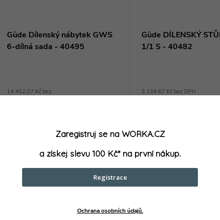
Güde Dílenský nábytek GWS
Güde DÍLENSKÝ ST
6-dílná sada - 40495
1/1 S - 40482
14 452,07 Kč bez
3 139,67 Kč bez DPH
3 799 Kč
DPH
/ ks
17 487 Kč
DO
Skladem u
DO KOŠÍKU
/ ks
dodavatele (2-7
Skladem u
prac. dnů)
>5 ks
Zaregistruj se na WORKA.CZ
dodavatele (2-7
prac. dnů)
>5 ks
a získej slevu 100 Kč* na první nákup.
GÜDE Dílenský stůl GW 1
40482 je ideální volbou p
Registrace
nebo údržbářské dílny, m
provozy a další. S pracov
Kód:
40495
z kaučukovníkového dřev
zásuvkou a...
Ochrana osobních údajů.