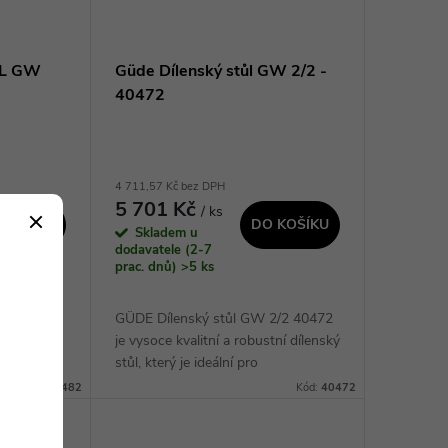
ŮL GW
Güde Dílenský stůl GW 2/2 -
40472
4 711,57 Kč bez DPH
5 701 Kč
/ ks
 KOŠÍKU
DO KOŠÍKU
Skladem u
dodavatele (2-7
prac. dnů)
>5 ks
/1 S
GÜDE Dílenský stůl GW 2/2 40472
ro domácí
je vysoce kvalitní a robustní dílenský
ontážní
stůl, který je ideální pro
ní deskou
profesionální i domácí použití. Jeho
Kód:
40482
Kód:
40472
a,
klíčové vlastnosti zahrnují pevnou...