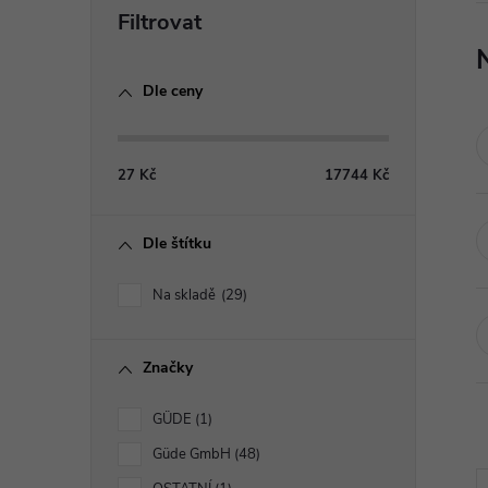
P
o
Dle ceny
s
t
27
Kč
17744
Kč
r
Dle štítku
a
Na skladě
29
n
Značky
n
GÜDE
1
í
Güde GmbH
48