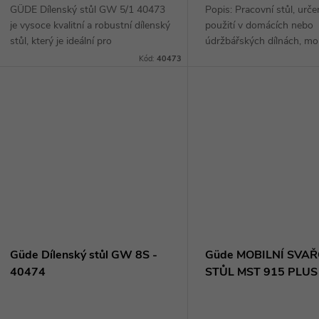
GÜDE Dílenský stůl GW 5/1 40473
Popis: Pracovní stůl, urče
je vysoce kvalitní a robustní dílenský
použití v domácích nebo
stůl, který je ideální pro
údržbářských dílnách, mo
profesionální i domácí použití. Jeho
provozech apod. Dvoudíl
Kód:
40473
klíčové vlastnosti zahrnují pevnou...
pracovní deska (d x š x v:
600 x 30 mm, spárovka z..
Güde Dílenský stůl GW 8S -
Güde MOBILNÍ SVA
40474
STŮL MST 915 PLUS