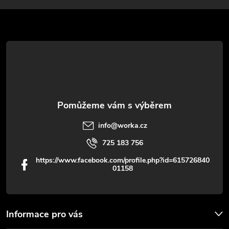
p
a
r
t
v
í
k
y
v
info
@
worka.cz
ý
725 183 756
p
https://www.facebook.com/profile.php?id=615726840
01158
i
s
u
Informace pro vás