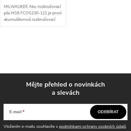
MILWAUKEE Aku rozbrušovací
pila M18 FCOS230-121 je první
akumulátorová rozbrušovací
pila na světě s napětím 18 V,
230 mm, která je o 50% lehčí
než ostatní benzinová řešení.
O
Tato...
v
l
á
Mějte přehled o novinkách
d
a slevách
Z
a
á
c
E-mail
ODEBÍRAT
p
í
Vložením e-mailu souhlasíte s
podmínkami ochrany osobních údajů