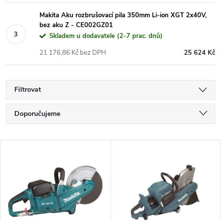
Makita Aku rozbrušovací pila 350mm Li-ion XGT 2x40V,
bez aku Z - CE002GZ01
Skladem u dodavatele (2-7 prac. dnů)
21 176,86 Kč bez DPH
25 624 Kč
Filtrovat
Ř
Doporučujeme
a
Nejlevnější
V
Nejdražší
z
ý
Nejprodávanější
e
p
Abecedně
n