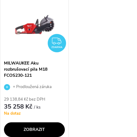
ů
technologií XPT, která
akumulátoru. Díky velmi
umožňuje použití v...
silnému motoru a...
ZDARMA
ZDARMA
MILWAUKEE Aku
rozbrušovací pila M18
FCOS230-121
+ Prodloužená záruka
výrobce
29 138,84 Kč bez DPH
35 258 Kč
/ ks
Na dotaz
ZOBRAZIT