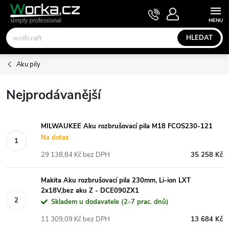
Přejít
NÁKUPNÍ
KOŠÍK
na
obsah
HLEDAT
Aku pily
Nejprodávanější
MILWAUKEE Aku rozbrušovací pila M18 FCOS230-121
Na dotaz
29 138,84 Kč bez DPH
35 258 Kč
Makita Aku rozbrušovací pila 230mm, Li-ion LXT
2x18V,bez aku Z - DCE090ZX1
Skladem u dodavatele (2-7 prac. dnů)
11 309,09 Kč bez DPH
13 684 Kč