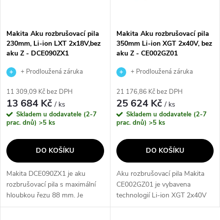
i
í
s
p
Makita Aku rozbrušovací pila
Makita Aku rozbrušovací pila
230mm, Li-ion LXT 2x18V,bez
350mm Li-ion XGT 2x40V, bez
p
aku Z - DCE090ZX1
aku Z - CE002GZ01
r
r
+ Prodloužená záruka
+ Prodloužená záruka
o
výrobce
výrobce
11 309,09 Kč bez DPH
21 176,86 Kč bez DPH
o
13 684 Kč
25 624 Kč
/ ks
/ ks
d
Skladem u dodavatele (2-7
Skladem u dodavatele (2-7
d
prac. dnů)
>5 ks
prac. dnů)
>5 ks
u
u
DO KOŠÍKU
DO KOŠÍKU
k
k
Makita DCE090ZX1 je aku
Aku rozbrušovací pila Makita
t
rozbrušovací pila s maximální
CE002GZ01 je vybavena
t
hloubkou řezu 88 mm. Je
technologií Li-ion XGT 2x40V
ů
vybavena silným a spolehlivým
pro extrémní zatížení a dlouhou
bezuhlíkovým motorem a
výdrž na jedno nabití