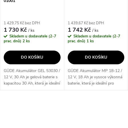
p
01001
r
r
o
1 429,75 Kč bez DPH
1 439,67 Kč bez DPH
o
1 730 Kč
1 742 Kč
/ ks
/ ks
d
Skladem u dodavatele (2-7
Skladem u dodavatele (2-7
d
prac. dnů)
2 ks
prac. dnů)
1 ks
u
u
DO KOŠÍKU
DO KOŠÍKU
k
k
GÜDE Akumulátor GEL 53030 /
GÜDE Akumulátor MP 18-12 /
t
12 V, 30 Ah je gelová baterie s
12 V, 18 Ah je vysoce výkonná
t
kapacitou 30 Ah, která je ideální
baterie, která je ideální pro
ů
pro krátké doby chodu a časté
dlouhé doby chodu a zřídkavé
ů
startování. Díky svému výkonu
startování. S kapacitou 18 Ah a
a spolehlivosti je tím...
napětím 12 V poskytuje...
O
v