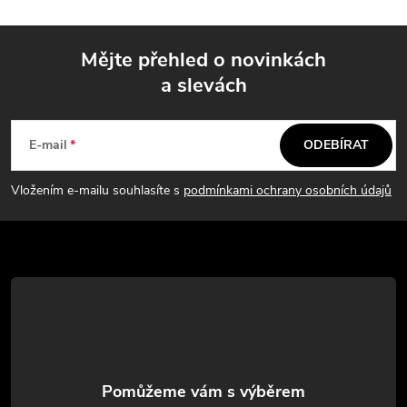
l
á
Mějte přehled o novinkách
d
a slevách
Z
a
á
c
E-mail
ODEBÍRAT
p
í
Vložením e-mailu souhlasíte s
podmínkami ochrany osobních údajů
p
a
r
t
v
í
k
y
v