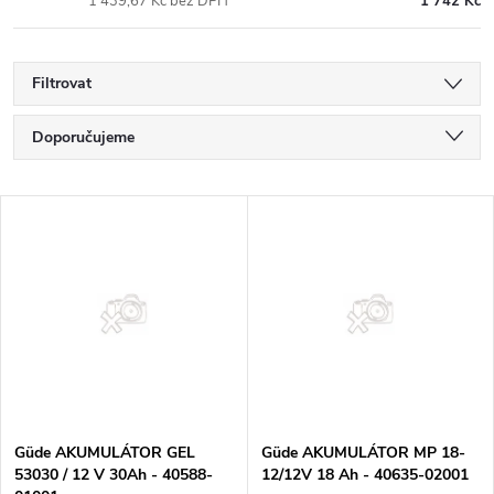
1 439,67 Kč bez DPH
1 742 Kč
Filtrovat
Ř
Doporučujeme
a
Nejlevnější
V
Nejdražší
z
ý
Nejprodávanější
e
p
Abecedně
n
i
í
s
p
Güde AKUMULÁTOR GEL
Güde AKUMULÁTOR MP 18-
53030 / 12 V 30Ah - 40588-
12/12V 18 Ah - 40635-02001