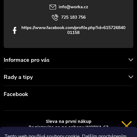
info
@
worka.cz
ý
725 183 756
p
https://www.facebook.com/profile.php?id=615726840
01158
i
s
u
Informace pro vás
Rady a tipy
Facebook
Sleva na první nákup
Registrujte se na eshopu WORKA.CZ
a
sleva 100 Kč*
na nákup je Vaše.
Tento web používá soubory cookie. Dalším procházením