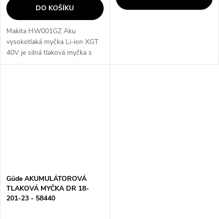
DO KOŠÍKU
Makita HW001GZ Aku
vysokotlaká myčka Li-ion XGT
40V je silná tlaková myčka s
technologií Li-ion XGT 40V,
která umožňuje extrémní
zatížení stroje a dlouhou výdrž
na jedno nabití...
Güde AKUMULÁTOROVÁ
TLAKOVÁ MYČKA DR 18-
201-23 - 58440