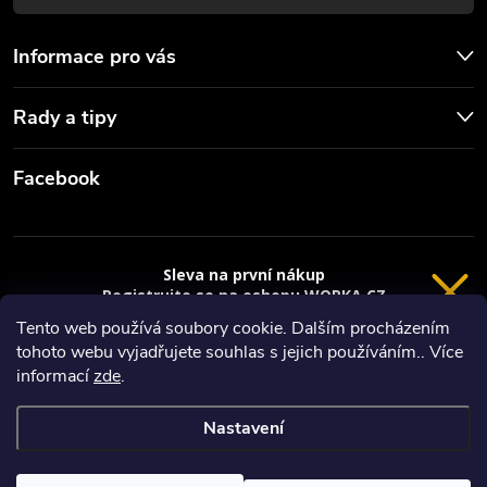
s
u
Informace pro vás
Rady a tipy
Facebook
Sleva na první nákup
Registrujte se na eshopu WORKA.CZ
VRÁCENÍ 14 DNÍ
a
sleva 100 Kč*
na nákup je Vaše.
Tento web používá soubory cookie. Dalším procházením
tohoto webu vyjadřujete souhlas s jejich používáním.. Více
Registrace
Copyright 2026
Worka.cz - Vše pro práci a řemeslo
. Všechna práva
informací
zde
.
vyhrazena.
*platí při nákupu nad 3000 Kč
Nastavení
Privacy policy
Vytvořil Shoptet
Nastavil tým EshopyUmíme.cz