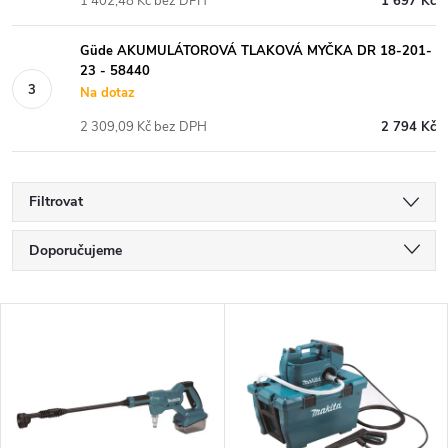
1 402,48 Kč bez DPH
1 697 Kč
Güde AKUMULÁTOROVÁ TLAKOVÁ MYČKA DR 18-201-
23 - 58440
Na dotaz
2 309,09 Kč bez DPH
2 794 Kč
Filtrovat
Ř
Doporučujeme
a
Nejlevnější
V
Nejdražší
z
ý
Nejprodávanější
e
p
Abecedně