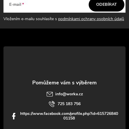
á
c
E-mail
ODEBÍRAT
p
í
Vložením e-mailu souhlasíte s
podmínkami ochrany osobních údajů
p
a
r
t
v
í
k
y
v
info
@
worka.cz
ý
725 183 756
p
https://www.facebook.com/profile.php?id=615726840
01158
i