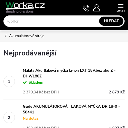
Přejít
NÁKUPNÍ
KOŠÍK
na
obsah
HLEDAT
Akumulátorové stroje
Nejprodávanější
Makita Aku tlaková myčka Li-ion LXT 18V,bez aku Z -
DHW180Z
Skladem
2 379,34 Kč bez DPH
2 879 Kč
Güde AKUMULÁTOROVÁ TLAKOVÁ MYČKA DR 18-0 -
58441
Na dotaz