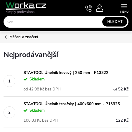
Přejít
NÁKUPNÍ
KOŠÍK
na
obsah
HLEDAT
Měření a značení
Nejprodávanější
STAVTOOL Úhelník kovový | 250 mm - P13322
Skladem
od 42,98 Kč bez DPH
52 Kč
od
STAVTOOL Úhelník tesařský | 400x600 mm - P13325
Skladem
100,83 Kč bez DPH
122 Kč