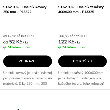
s
p
STAVTOOL Úhelník kovový |
STAVTOOL Úhelník tesařský |
250 mm - P13322
400x600 mm - P13325
p
r
r
o
od 42,98 Kč bez DPH
100,83 Kč bez DPH
o
52 Kč
122 Kč
od
/ ks
/ ks
d
Skladem
>5 ks
Skladem
>5 ks
d
u
ZOBRAZIT
DO KOŠÍKU
u
k
Úhelník kovový je ideální nástroj
Úhelník tesařský 400x600mm
k
pro přesné měření a označování
je nezbytným nástrojem pro
t
materiálů. Díky 250 mm, 300
každého tesaře. Jeho robustní
t
mm, 350 mm a 450 mm
konstrukce a přesné měření
ů
velikostem je vhodný pro různé
umožňují snadnou a přesnou
ů
projekty a jeho precizní...
práci. Díky tomuto úhelníku
budou...