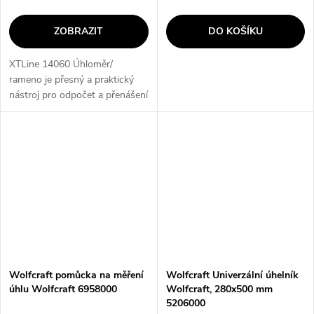
ZOBRAZIT
DO KOŠÍKU
XTLine 14060 Úhloměr/
rameno je přesný a praktický
nástroj pro odpočet a přenášení
nastavitelných úhlů. S jeho
stupnicí od 0° do 180°, délkou
základny úhloměru 200 mm a
délkou...
Wolfcraft pomůcka na měření
Wolfcraft Univerzální úhelník
úhlu Wolfcraft 6958000
Wolfcraft, 280x500 mm
5206000