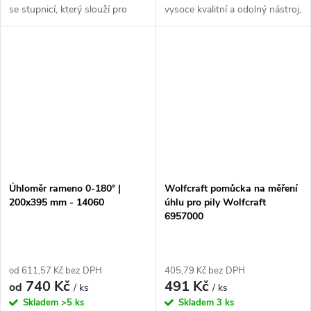
se stupnicí, který slouží pro
vysoce kvalitní a odolný nástroj,
detailní odpočet a přenášení
který usnadní práci každému
nastavitelných úhlů. Jeho
truhláři. Jeho hlavní vlastnosti
technické parametry zahrnují
zahrnují přesnost měření,
stupnici od...
pevnou...
Úhloměr rameno 0-180° |
Wolfcraft pomůcka na měření
200x395 mm - 14060
úhlu pro pily Wolfcraft
6957000
od 611,57 Kč bez DPH
405,79 Kč bez DPH
740 Kč
491 Kč
od
/ ks
/ ks
Skladem
>5 ks
Skladem
3 ks