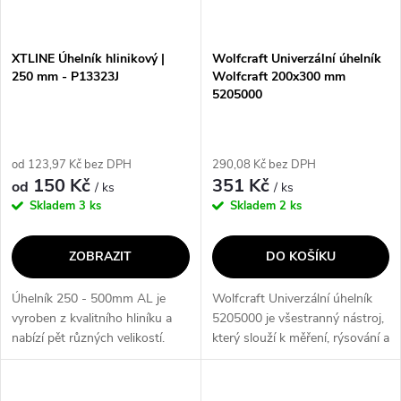
XTLINE Úhelník hlinikový |
Wolfcraft Univerzální úhelník
250 mm - P13323J
Wolfcraft 200x300 mm
5205000
od 123,97 Kč bez DPH
290,08 Kč bez DPH
150 Kč
351 Kč
od
/ ks
/ ks
Skladem
3 ks
Skladem
2 ks
ZOBRAZIT
DO KOŠÍKU
Úhelník 250 - 500mm AL je
Wolfcraft Univerzální úhelník
vyroben z kvalitního hliníku a
5205000 je všestranný nástroj,
nabízí pět různých velikostí.
který slouží k měření, rýsování a
Jeho přesnost a odolnost jsou
značení. Jeho výhodou je
ideální pro profesionální použití.
vyměnitelný doraz, který
Získejte precizní...
umožňuje přesnou práci na...