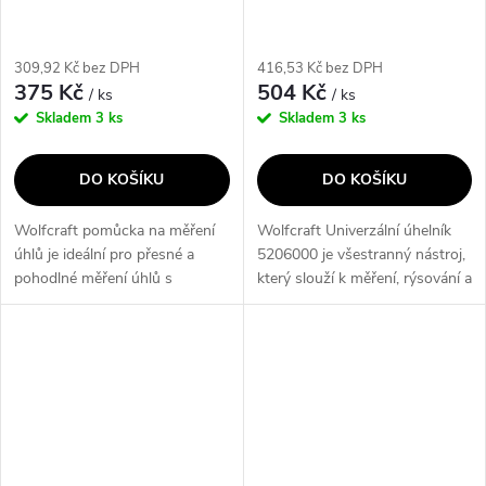
309,92 Kč bez DPH
416,53 Kč bez DPH
375 Kč
504 Kč
/ ks
/ ks
Skladem
3 ks
Skladem
3 ks
DO KOŠÍKU
DO KOŠÍKU
Wolfcraft pomůcka na měření
Wolfcraft Univerzální úhelník
úhlů je ideální pro přesné a
5206000 je všestranný nástroj,
pohodlné měření úhlů s
který slouží k měření, rýsování a
následným přenosem na
značení. Jeho výhodou je
obrobek. Je navržena tak, aby
vyměnitelný doraz pro přesnou
byla snadno ovladatelná jednou
práci na hranách a...
rukou a...