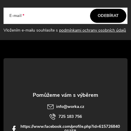
Z
a
á
c
E-mail
ODEBÍRAT
p
í
Vložením e-mailu souhlasíte s
podmínkami ochrany osobních údajů
p
a
r
t
v
í
k
y
v
info
@
worka.cz
ý
725 183 756
p
https://www.facebook.com/profile.php?id=615726840