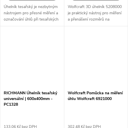
Úhelník tesařský je nezbytným
Wolfcraft 3D úhelník 5208000
nástrojem pro přesné měření a
je praktický nástroj pro měření
označování úhlů při tesařských
a přenášení rozměrů na
pracích. Díky svým různým
trojrozměrné obrobky. S
velikostem, jako jsou 500 x 250
možností nastavení úhlů 45 ° a
mm, 600 x 300 mm, 800 x
90 ° a jednoduchou měřicí
320...
stupnicí, je...
RICHMANN Úhelník tesařský
Wolfcraft Pomůcka na měření
universální | 600x400mm -
úhlu Wolfcraft 6921000
PC1328
133,06 Kč bez DPH
302,48 Kč bez DPH