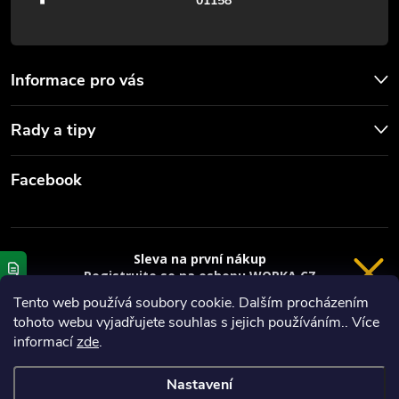
01158
i
s
u
Informace pro vás
Rady a tipy
Facebook
Sleva na první nákup
Registrujte se na eshopu WORKA.CZ
VRÁCENÍ 14 DNÍ
a
sleva 100 Kč*
na nákup je Vaše.
Tento web používá soubory cookie. Dalším procházením
tohoto webu vyjadřujete souhlas s jejich používáním.. Více
Registrace
Copyright 2026
Worka.cz - Vše pro práci a řemeslo
. Všechna práva
informací
zde
.
vyhrazena.
*platí při nákupu nad 3000 Kč
Nastavení
Privacy policy
Vytvořil Shoptet