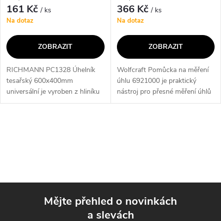
161 Kč
366 Kč
/ ks
/ ks
Na dotaz
Na dotaz
ZOBRAZIT
ZOBRAZIT
RICHMANN PC1328 Úhelník
Wolfcraft Pomůcka na měření
tesařský 600x400mm
úhlu 6921000 je praktický
universální je vyroben z hliníku
nástroj pro přesné měření úhlů
a nabízí univerzální použití. Jeho
od 30 do 180 stupňů.
klíčové vlastnosti zahrnují
Automaticky ukazuje řezaný
precizní měření úhlů a rozměrů,
úhel a umožňuje nastavení
O
což...
všech přímočarých...
v
l
á
Mějte přehled o novinkách
d
a slevách