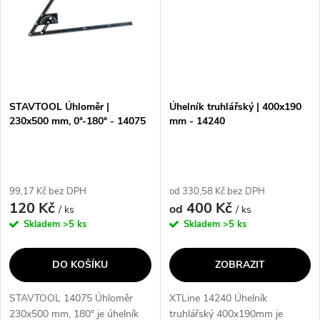
STAVTOOL Úhloměr |
Úhelník truhlářský | 400x190
230x500 mm, 0°-180° - 14075
mm - 14240
99,17 Kč bez DPH
od 330,58 Kč bez DPH
120 Kč
400 Kč
od
/ ks
/ ks
Skladem
>5 ks
Skladem
>5 ks
DO KOŠÍKU
ZOBRAZIT
STAVTOOL 14075 Úhloměr
XTLine 14240 Úhelník
230x500 mm, 180° je úhelník
truhlářský 400x190mm je