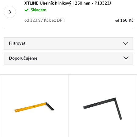
XTLINE Úhelník hlinikový | 250 mm - P13323J
Skladem
od 123,97 Kč bez DPH
150 Kč
od
Filtrovat
Ř
Doporučujeme
a
Nejlevnější
V
Nejdražší
z
ý
Nejprodávanější
e
p
Abecedně
n
i
í