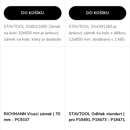
DO KOŠÍKU
DO KOŠÍKU
STAVTOOL ZA6021065 Zámek
STAVTOOL ZA4391265 je
na kolo 10x650 mm je lankový
lankový zámek na kolo s délkou
zámek na kolo, který je dodáván
12x650 mm, dodávaný s 2 klíči.
s 2 klíči. Tento zámek je
Tento zámek poskytuje
vyrobený z kvalitních materiálů
spolehlivou ochranu pro vaše
a poskytuje vysokou úroveň...
kolo a zajišťuje klidné spaní bez
obav o...
RICHMANN Visací zámek | 70
STAVTOOL Odlitek standart |
mm - PC9337
pro P19491, P19473 - P19471