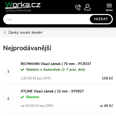
Přejít
NÁKUPNÍ
KOŠÍK
na
obsah
HLEDAT
Zámky, kování, těsnění
Nejprodávanější
RICHMANN Visací zámek | 70 mm - PC9337
Skladem u dodavatele (2-7 prac. dnů)
130,58 Kč bez DPH
158 Kč
XTLINE Visací zámek | 32 mm - XT0927
Skladem
od 40,50 Kč bez DPH
49 Kč
od