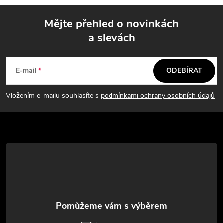
á
Mějte přehled o novinkách
d
a slevách
Z
a
á
c
E-mail
ODEBÍRAT
p
í
Vložením e-mailu souhlasíte s
podmínkami ochrany osobních údajů
p
a
r
t
v
í
k
y
v