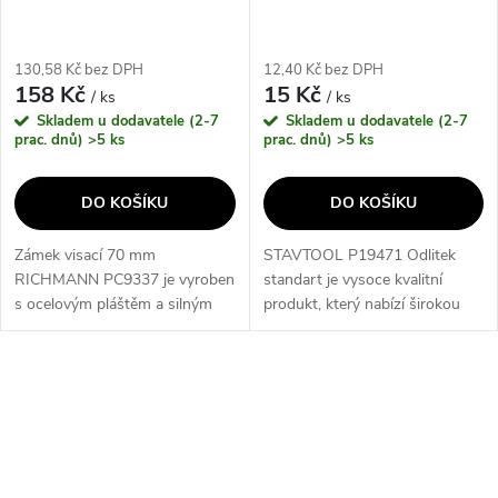
130,58 Kč bez DPH
12,40 Kč bez DPH
158 Kč
15 Kč
/ ks
/ ks
Skladem u dodavatele (2-7
Skladem u dodavatele (2-7
prac. dnů)
>5 ks
prac. dnů)
>5 ks
DO KOŠÍKU
DO KOŠÍKU
Zámek visací 70 mm
STAVTOOL P19471 Odlitek
RICHMANN PC9337 je vyroben
standart je vysoce kvalitní
s ocelovým pláštěm a silným
produkt, který nabízí širokou
okem proti přeštípnutí. Tento
škálu vlastností a přínosů pro
zámek poskytuje vysokou
zákazníky. Jeho klíčové
úroveň bezpečnosti a
vlastnosti zahrnují odolnost,...
O
spolehlivosti, což ho...
v
l