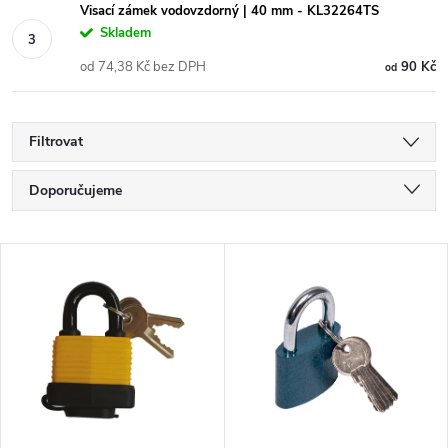
Visací zámek vodovzdorný | 40 mm - KL32264TS
Skladem
od 74,38 Kč bez DPH
90 Kč
od
Filtrovat
Ř
Doporučujeme
a
Nejlevnější
V
Nejdražší
z
ý
Nejprodávanější
e
p
Abecedně
n
i
í