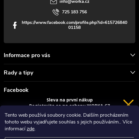
info
@
worka.cz
ý
725 183 756
p
https://www.facebook.com/profile.php?id=615726840
01158
i
s
u
Informace pro vás
Rady a tipy
Facebook
Sleva na první nákup
Registrujte se na eshopu WORKA.CZ
VRÁCENÍ 14 DNÍ
a
sleva 100 Kč*
na nákup je Vaše.
Tento web používá soubory cookie. Dalším procházením
tohoto webu vyjadřujete souhlas s jejich používáním.. Více
Registrace
informací
zde
.
*platí při nákupu nad 3000 Kč