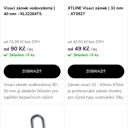
s
p
Visací zámek vodovzdorný |
XTLINE Visací zámek | 32 mm
40 mm - KL32264TS
- XT0927
p
r
r
o
od 74,38 Kč bez DPH
od 40,50 Kč bez DPH
o
90 Kč
49 Kč
od
od
/ ks
/ ks
d
Skladem
>5 ks
Skladem
>5 ks
d
u
ZOBRAZIT
ZOBRAZIT
u
k
Visací zámek voděvzdorný 40 -
Zámek visací 32 - 63mm XTline
k
50 mm je ideálním řešením pro
je profesionální zámek vhodný
t
zajištění bezpečnosti vašich
pro různé typy uzamykání. Díky
t
cenností. Díky své
širokému rozsahu velikostí je
ů
voděodolnosti je vhodný pro
ideální pro různé použití a
ů
použití i v náročných
poskytuje spolehlivou...
podmínkách. S jeho...