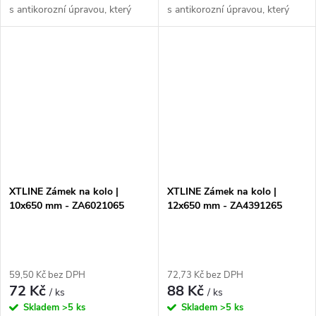
s antikorozní úpravou, který
s antikorozní úpravou, který
poskytuje vysokou úroveň
poskytuje vysokou úroveň
bezpečnosti a ochrany. Jeho
bezpečnosti a ochrany. Jeho
prodloužený tvar umožňuje
prodloužený tvar a velikost
snadné...
52mm...
XTLINE Zámek na kolo |
XTLINE Zámek na kolo |
10x650 mm - ZA6021065
12x650 mm - ZA4391265
59,50 Kč bez DPH
72,73 Kč bez DPH
72 Kč
88 Kč
/ ks
/ ks
Skladem
>5 ks
Skladem
>5 ks