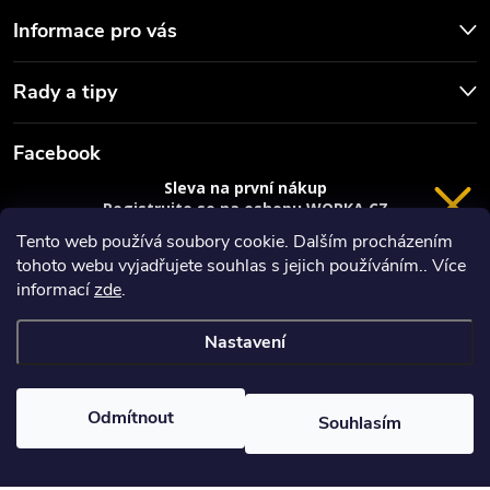
u
Informace pro vás
Rady a tipy
Facebook
Sleva na první nákup
Registrujte se na eshopu WORKA.CZ
VRÁCENÍ 14 DNÍ
a
sleva 100 Kč*
na nákup je Vaše.
Tento web používá soubory cookie. Dalším procházením
tohoto webu vyjadřujete souhlas s jejich používáním.. Více
Registrace
informací
zde
.
*platí při nákupu nad 3000 Kč
Nastavení
Copyright 2026
Worka.cz - Vše pro práci a řemeslo
. Všechna práva
Privacy policy
vyhrazena.
Vytvořil Shoptet
Odmítnout
Souhlasím
Nastavil tým EshopyUmíme.cz