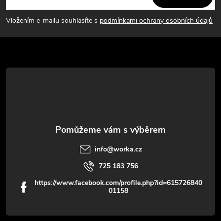
p
í
Vložením e-mailu souhlasíte s
podmínkami ochrany osobních údajů
p
a
r
t
v
í
k
y
v
info
@
worka.cz
ý
725 183 756
p
https://www.facebook.com/profile.php?id=615726840
01158
i
s