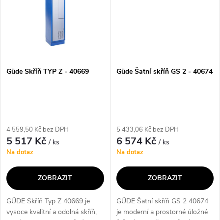
Güde Skříň TYP Z - 40669
Güde Šatní skříň GS 2 - 40674
4 559,50 Kč bez DPH
5 433,06 Kč bez DPH
5 517 Kč
6 574 Kč
/ ks
/ ks
Na dotaz
Na dotaz
ZOBRAZIT
ZOBRAZIT
GÜDE Skříň Typ Z 40669 je
GÜDE Šatní skříň GS 2 40674
vysoce kvalitní a odolná skříň,
je moderní a prostorné úložné