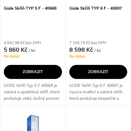
s
p
Güde Skříň TYP 5 F - 40668
Güde Skříň TYP 6 F - 40697
p
r
r
o
4 842,98 Kč bez DPH
7 105,79 Kč bez DPH
o
5 860 Kč
8 598 Kč
/ ks
/ ks
d
Na dotaz
Na dotaz
d
u
ZOBRAZIT
ZOBRAZIT
u
k
GÜDE Skříň Typ 5 F 40668 je
GÜDE Skříň Typ 6 F 40697 je
k
odolná a spolehlivá skříň, která
vysoce kvalitní a odolná skříň,
t
poskytuje velký úložný prostor
která poskytuje bezpečné a
t
pro nářadí a další vybavení. Díky
praktické uložení nástrojů a
ů
kvalitnímu zpracování a pevné
vybavení. S jejím robustním
ů
konstrukci je tato...
designem a prostorným
interiérem...