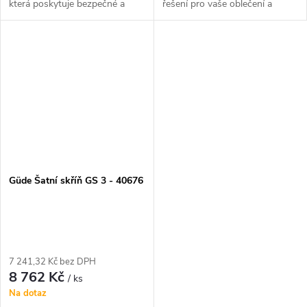
která poskytuje bezpečné a
řešení pro vaše oblečení a
praktické uložení nástrojů a
doplňky. Skříň je vyrobena z
vybavení. S jejím robustním
kvalitního materiálu a nabízí
designem a dostatečným
dostatek místa pro
úložným...
uspořádání...
Güde Šatní skříň GS 3 - 40676
7 241,32 Kč bez DPH
8 762 Kč
/ ks
Na dotaz