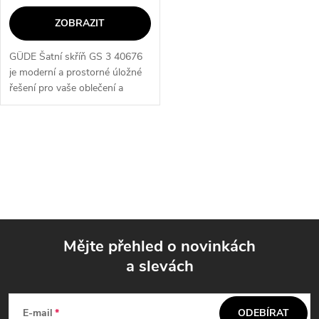
ZOBRAZIT
GÜDE Šatní skříň GS 3 40676
je moderní a prostorné úložné
řešení pro vaše oblečení a
doplňky. Skříň je vyrobena z
kvalitního materiálu a nabízí
dostatek místa pro
O
uspořádání...
v
l
á
Mějte přehled o novinkách
d
a slevách
Z
a
á
c
E-mail
ODEBÍRAT