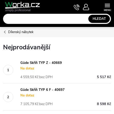
Přejít
NÁKUPNÍ
KOŠÍK
na
obsah
HLEDAT
Dílenský nábytek
Nejprodávanější
Güde Skříň TYP Z - 40669
Na dotaz
4 559,50 Kč bez DPH
5 517 Kč
Güde Skříň TYP 6 F - 40697
Na dotaz
7 105,79 Kč bez DPH
8 598 Kč