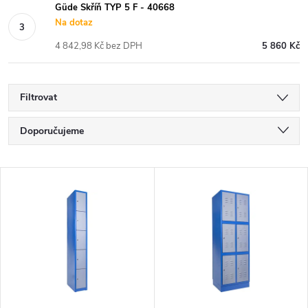
Güde Skříň TYP 5 F - 40668
Na dotaz
4 842,98 Kč bez DPH
5 860 Kč
Filtrovat
Ř
Doporučujeme
a
Nejlevnější
V
Nejdražší
z
ý
Nejprodávanější
e
p
Abecedně
n
i
í