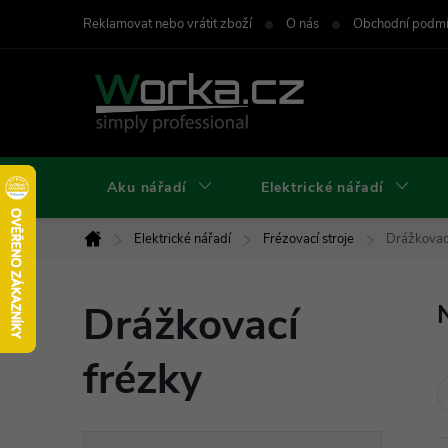
Přejít
Reklamovat nebo vrátit zboží
O nás
Obchodní podm
na
obsah
Aku nářadí
Elektrické nářadí
Elektrické nářadí
Frézovací stroje
Drážkovac
Domů
Drážkovací
frézky