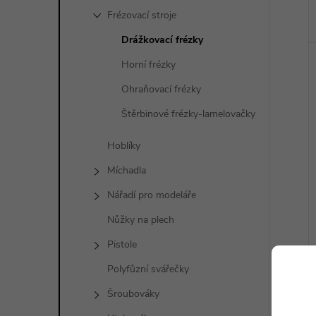
Frézovací stroje
Drážkovací frézky
Horní frézky
Ohraňovací frézky
Štěrbinové frézky-lamelovačky
Hoblíky
Míchadla
Nářadí pro modeláře
Nůžky na plech
Pistole
Polyfůzní svářečky
Šroubováky