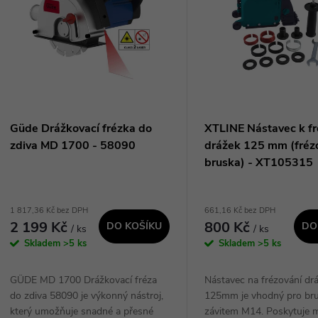
n
p
p
s
r
p
Güde Drážkovací frézka do
XTLINE Nástavec k fr
o
zdiva MD 1700 - 58090
drážek 125 mm (fréz
r
bruska) - XT105315
d
o
1 817,36 Kč bez DPH
661,16 Kč bez DPH
u
2 199 Kč
800 Kč
DO KOŠÍKU
DO
/ ks
/ ks
d
Skladem
>5 ks
Skladem
>5 ks
k
u
GÜDE MD 1700 Drážkovací fréza
Nástavec na frézování dr
t
do zdiva 58090 je výkonný nástroj,
125mm je vhodný pro br
k
který umožňuje snadné a přesné
závitem M14. Poskytuje 