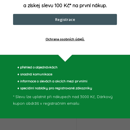
10 183 Kč
DPH
a získej slevu 100 Kč* na první nákup.
DO
13 999 Kč
DO KOŠÍKU
/ ks
/ ks
Skladem
2 ks
Registrace
Skladem
1 ks
Makita SG1251J Drážkova
Bosch PRO GNF 20-40
výkonný nástroj s příko
Ochrana osobních údajů.
Professional je mimořádně výkonná
který je vybaven tlumením
síťová drážkovací frézka do zdiva,
vibrací (SJS) pro pohodlně
osazená špičkovým 2 000W
bezpečnější práci. Díky m
bezuhlíkovým motorem z řady PRO
regulace...
Kód:
06016C5100
♦ přehled o objednávkách
Heavy Duty. Je navržena pro...
♦ snadná komunikace
♦ informace o slevách a akcích mezi prvními
♦ speciální nabídky pro registrované zákazníky
* Slevu lze uplatnit při nákupech nad 3000 Kč, Dárkový
kupon obdržíš v registračním emailu.