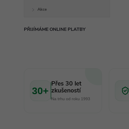
Akce
PŘIJÍMÁME ONLINE PLATBY
l
Přes 30 let
30+
zkušeností
í
Na trhu od roku 1993
r