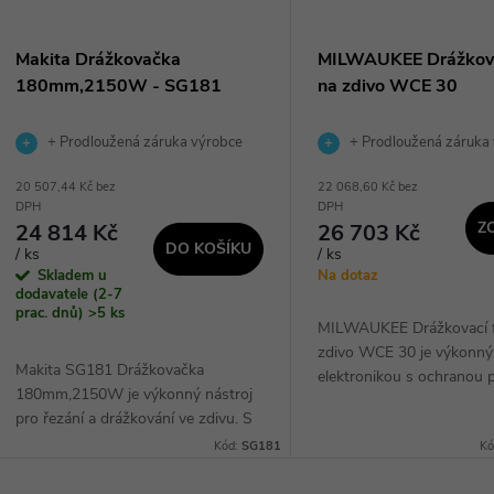
Makita Drážkovačka
MILWAUKEE Drážkova
180mm,2150W - SG181
na zdivo WCE 30
+ Prodloužená záruka výrobce
+ Prodloužená záruka
20 507,44 Kč bez
22 068,60 Kč bez
DPH
DPH
Z
24 814 Kč
26 703 Kč
DO KOŠÍKU
/ ks
/ ks
Skladem u
Na dotaz
dodavatele (2-7
prac. dnů)
>5 ks
MILWAUKEE Drážkovací f
zdivo WCE 30 je výkonný 
Makita SG181 Drážkovačka
elektronikou s ochranou 
180mm,2150W je výkonný nástroj
přetížením, která zajišťuj
pro řezání a drážkování ve zdivu. S
a efektivní použití. Díky ar
elektronickou kontrolou otáček a
Kód:
SG181
Kó
vřetene a...
pozvolným rozběhem je práce
rychlejší a...