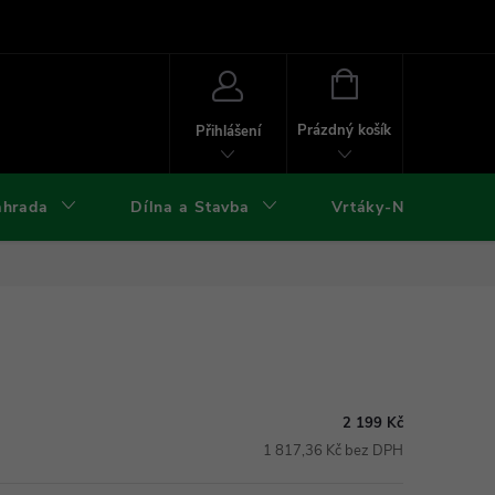
ies
Kontakty
Doprava a platba
Formuláře ke stažení
NÁKUPNÍ
KOŠÍK
Prázdný košík
Přihlášení
ahrada
Dílna a Stavba
Vrtáky-Nástroje
2 199 Kč
1 817,36 Kč bez DPH