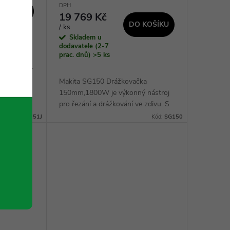
DPH
 KOŠÍKU
19 769 Kč
DO KOŠÍKU
/ ks
Skladem u
dodavatele (2-7
čka je
prac. dnů)
>5 ks
nem 1400W,
 torzních
Makita SG150 Drážkovačka
jší a
150mm,1800W je výkonný nástroj
ožnosti
pro řezání a drážkování ve zdivu. S
pozvolným rozběhem a SJS
Kód:
SG1251J
Kód:
SG150
systémem poskytuje plynulý provoz
a vysoký moment díky...