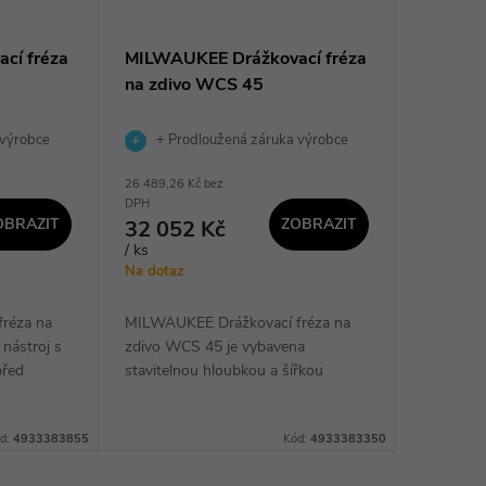
cí fréza
MILWAUKEE Drážkovací fréza
na zdivo WCS 45
 výrobce
+ Prodloužená záruka výrobce
26 489,26 Kč bez
DPH
OBRAZIT
ZOBRAZIT
32 052 Kč
/ ks
Na dotaz
réza na
MILWAUKEE Drážkovací fréza na
nástroj s
zdivo WCS 45 je vybavena
před
stavitelnou hloubkou a šířkou
e bezpečné
drážky, aretací hřídele a
etaci
integrovaným odsáváním, což
d:
4933383855
Kód:
4933383350
zajišťuje precizní výsledky při práci....