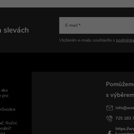
k
y
E-mail
a slevách
v
Vložením e-mailu souhlasíte s
podmínka
ý
p
s
 aku
u
e pro
info
@
wor
 průvodce
725 183 
ač: Ruční,
nální?
https://
lid
k.com/pro