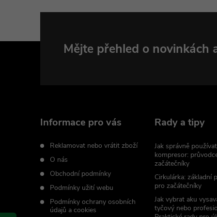
Z
Mějte přehled o novinkách
á
p
i
a
Informace pro vás
Rady a tipy
t
Reklamovat nebo vrátit zboží
Jak správně používat
kompresor: průvodc
O nás
začátečníky
í
Obchodní podmínky
Cirkulárka: základní
pro začátečníky
Podmínky užití webu
Jak vybrat aku vysav
Podmínky ochrany osobních
tyčový nebo profesio
údajů a cookies
Praktické rady pro úk