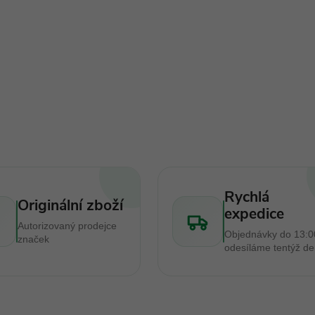
O
v
á
d
a
c
Rychlá
Originální zboží
expedice
Autorizovaný prodejce
Objednávky do 13:0
značek
p
odesíláme tentýž d
v