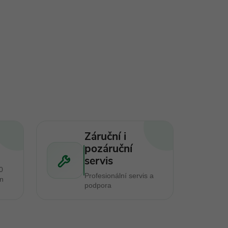
Záruční i
pozáruční
servis
0
Profesionální servis a
en
podpora