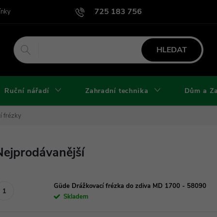
725 183 756
ínky
Podmínky užití webu
Podmínky ochrany osobních údajů a cook
HLEDAT
Ruční nářadí
Zahradní technika
Dům a Z
í frézky
Nejprodávanější
Güde Drážkovací frézka do zdiva MD 1700 - 58090
Skladem