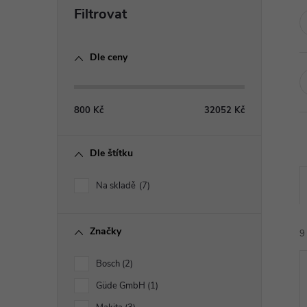
P
o
Dle ceny
s
t
800
Kč
32052
Kč
r
Dle štítku
a
Na skladě
7
n
Značky
n
9
Bosch
2
í
Güde GmbH
1