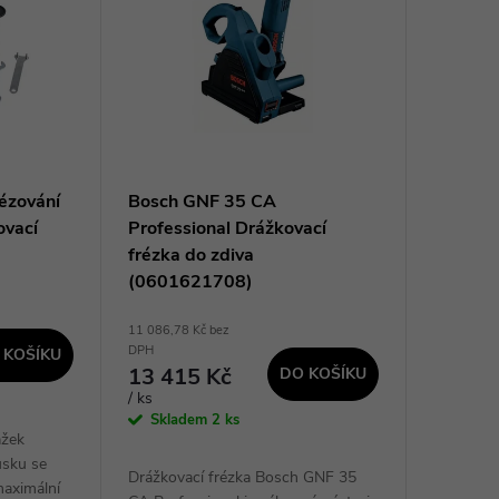
ézování
Bosch GNF 35 CA
ovací
Professional Drážkovací
frézka do zdiva
(0601621708)
11 086,78 Kč bez
DPH
 KOŠÍKU
13 415 Kč
DO KOŠÍKU
/ ks
Skladem
2 ks
ážek
usku se
Drážkovací frézka Bosch GNF 35
maximální