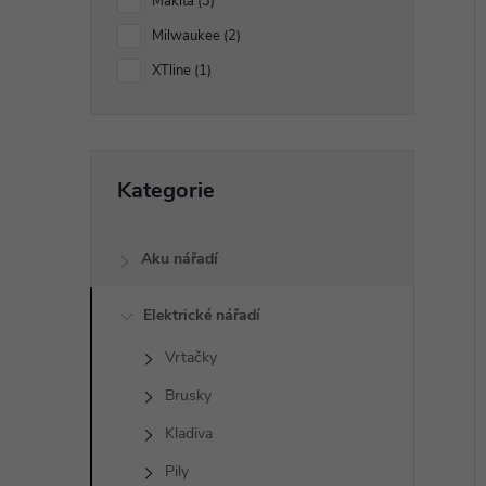
p
Makita
3
Milwaukee
2
a
í
XTline
1
i
n
e
Přeskočit
Kategorie
kategorie
l
Aku nářadí
Elektrické nářadí
Vrtačky
Brusky
Kladiva
Pily