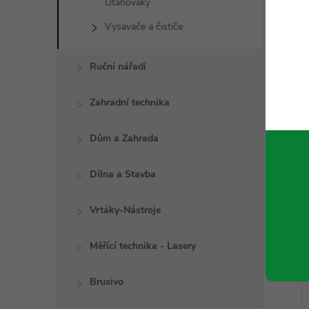
Utahováky
Vysavače a čističe
Ruční nářadí
Zahradní technika
Dům a Zahrada
Dílna a Stavba
Vrtáky-Nástroje
Měřící technika - Lasery
Brusivo