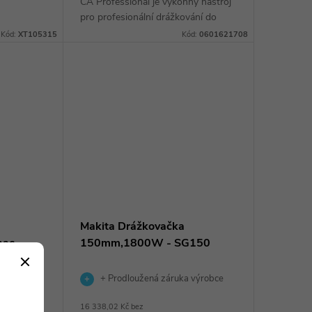
CA Professional je výkonný nástroj
 krytu a
pro profesionální drážkování do
 pro
betonu a zdiva. Motor 1 400 W a
Kód:
XT105315
Kód:
0601621708
.
systém Constant Electronic zajišťují
stabilní...
Makita Drážkovačka
ac -
150mm,1800W - SG150
 výrobce
+ Prodloužená záruka výrobce
16 338,02 Kč bez