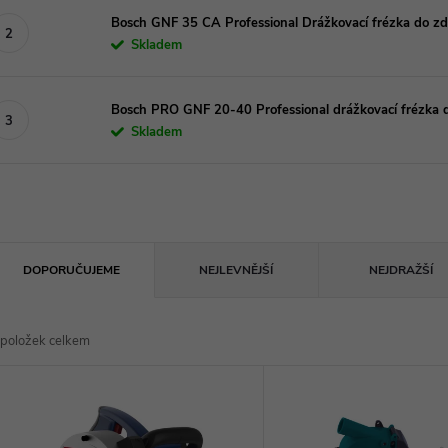
Bosch GNF 35 CA Professional Drážkovací frézka do z
Skladem
Bosch PRO GNF 20-40 Professional drážkovací frézka
Skladem
Ř
DOPORUČUJEME
NEJLEVNĚJŠÍ
NEJDRAŽŠÍ
a
položek celkem
z
V
e
ý