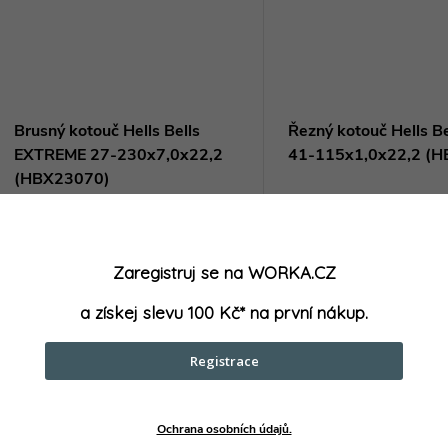
Brusný kotouč Hells Bells
Řezný kotouč Hells B
EXTREME 27-230x7,0x22,2
41-115x1,0x22,2 (
(HBX23070)
76,03 Kč bez DPH
14,05 Kč bez DPH
92 Kč
17 Kč
DO KOŠÍKU
DO
Zaregistruj se na WORKA.CZ
/ ks
/ ks
Skladem
>5 ks
Skladem
>5 ks
a získej slevu 100 Kč* na první nákup.
Brusné kotouče Hells Bells
Řezné kotouče Hells Bell
Registrace
EXTREME jsou ideální volbou pro
jsou ideální volbou pro řez
broušení oceli a nerezu. Díky svému
nerezu. Díky svému speci
speciálnímu designu a kvalitnímu
designu a kvalitnímu mate
Kód:
HBX23070
Ochrana osobních údajů.
materiálu zaručují vynikající výkon a
zaručují vynikající výkon a