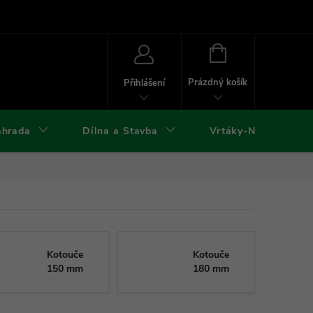
ies
Kontakty
Doprava a platba
Formuláře ke stažení
NÁKUPNÍ
KOŠÍK
Prázdný košík
Přihlášení
ahrada
Dílna a Stavba
Vrtáky-Nástroje
Kotouče
Kotouče
150 mm
180 mm