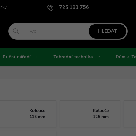
725 183 756
ínky
Podmínky užití webu
Podmínky ochrany osobních údajů a cook
HLEDAT
Ruční nářadí
Zahradní technika
Dům a Z
Kotouče
Kotouče
115 mm
125 mm