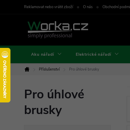
Přejít
Reklamovat nebo vrátit zboží
O nás
Obchodní podm
na
obsah
Aku nářadí
Elektrické nářadí
Příslušenství
Pro úhlové brusky
Domů
Pro úhlové
brusky