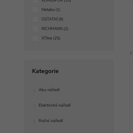
p
KLINGSPOR
10
Metabo
1
a
OSTATNÍ
9
n
RICHMANN
2
XTline
25
e
7
l
Přeskočit
Kategorie
kategorie
Aku nářadí
í
Elektrické nářadí
i
Ruční nářadí