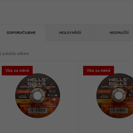
Ř
DOPORUČUJEME
NEJLEVNĚJŠÍ
NEJDRAŽŠÍ
a
1
položek celkem
z
V
Více za méně
Více za méně
e
ý
n
p
p
s