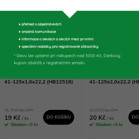
dlouhou...
Více za méně
Více za méně
♦ přehled o objednávkách
♦ snadná komunikace
♦ informace o slevách a akcích mezi prvními
♦ speciální nabídky pro registrované zákazníky
* Slevu lze uplatnit při nákupech nad 3000 Kč, Dárkový
kupon obdržíš v registračním emailu.
Řezný kotouč Hells Bells INOX
Řezný kotouč Hells B
41-125x1,6x22,2 (HB12516)
41-125x2,0x22,2 (
15,70 Kč bez DPH
16,53 Kč bez DPH
19 Kč
20 Kč
DO KOŠÍKU
DO
/ ks
/ ks
Skladem
>5 ks
Skladem
>5 ks