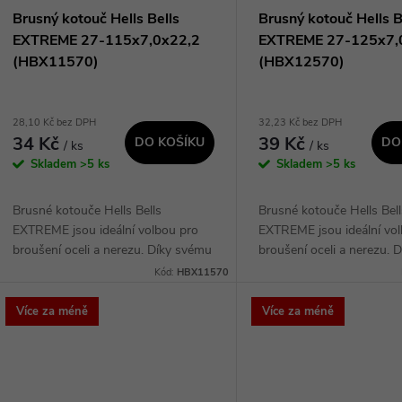
r
p
Brusný kotouč Hells Bells
Brusný kotouč Hells B
o
EXTREME 27-115x7,0x22,2
EXTREME 27-125x7,
r
(HBX11570)
(HBX12570)
d
o
28,10 Kč bez DPH
32,23 Kč bez DPH
u
34 Kč
39 Kč
DO KOŠÍKU
DO
/ ks
/ ks
d
Skladem
>5 ks
Skladem
>5 ks
k
u
Brusné kotouče Hells Bells
Brusné kotouče Hells Bell
t
EXTREME jsou ideální volbou pro
EXTREME jsou ideální vo
k
broušení oceli a nerezu. Díky svému
broušení oceli a nerezu. 
ů
speciálnímu designu a kvalitnímu
speciálnímu designu a kva
Kód:
HBX11570
t
materiálu zaručují vynikající výkon a
materiálu zaručují vynikaj
dlouhou...
dlouhou...
Více za méně
Více za méně
ů