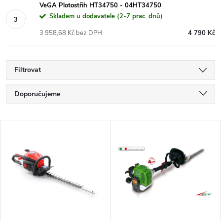
VeGA Plotostřih HT34750 - 04HT34750
Skladem u dodavatele (2-7 prac. dnů)
3 958,68 Kč bez DPH
4 790 Kč
Filtrovat
Ř
Doporučujeme
a
Nejlevnější
V
Nejdražší
z
ý
Nejprodávanější
e
p
Abecedně
n
i
í