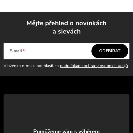
l
á
Mějte přehled o novinkách
d
a slevách
Z
a
á
c
E-mail
ODEBÍRAT
p
í
Vložením e-mailu souhlasíte s
podmínkami ochrany osobních údajů
p
a
r
t
v
í
k
y