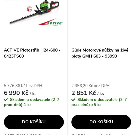
ACTIVE Plotostřih H24-600 -
Güde Motorové nůžky na živé
0423TS60
ploty GMH 603 - 93993
5 776,86 Kč bez DPH
2 356,20 Kč bez DPH
6 990 Kč
2 851 Kč
/ ks
/ ks
Skladem u dodavatele (2-7
Skladem u dodavatele (2-7
prac. dnů)
1 ks
prac. dnů)
>5 ks
DO KOŠÍKU
DO KOŠÍKU