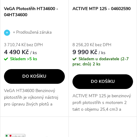
s
p
VeGA Plotostřih HT34600 -
ACTIVE MTP 125 - 04602590
04HT34600
p
r
r
+ Prodloužená záruka
o
výrobce
3 710,74 Kč bez DPH
8 256,20 Kč bez DPH
o
4 490 Kč
9 990 Kč
/ ks
/ ks
d
Skladem
>5 ks
Skladem u dodavatele (2-7
d
prac. dnů)
2 ks
u
DO KOŠÍKU
u
DO KOŠÍKU
k
VeGA HT34600 Benzinový
k
ACTIVE MTP 125 je benzinový
plotostřih je výkonný nástroj
t
profi plotostřih s motorem 2
pro úpravu živých plotů a
t
takt o objemu 25,4 cm3 a
dalších zahradních úprav. S 2-
ů
výkonem 1,4 HP/1,03 Kw.
taktním motorem o objemu
ů
Vyroben v ITÁLII s digitálním
25.4 cm3 a výkonu 1,0 HP /
zapalováním pro lepší
0,75 Kw, tento...
startovatelnost a...