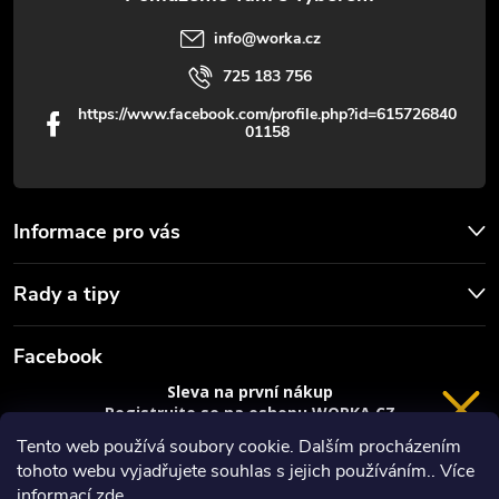
v
info
@
worka.cz
ý
725 183 756
p
https://www.facebook.com/profile.php?id=615726840
01158
i
s
u
Informace pro vás
Rady a tipy
Facebook
Sleva na první nákup
Registrujte se na eshopu WORKA.CZ
VRÁCENÍ 14 DNÍ
a
sleva 100 Kč*
na nákup je Vaše.
Tento web používá soubory cookie. Dalším procházením
tohoto webu vyjadřujete souhlas s jejich používáním.. Více
Registrace
informací
zde
.