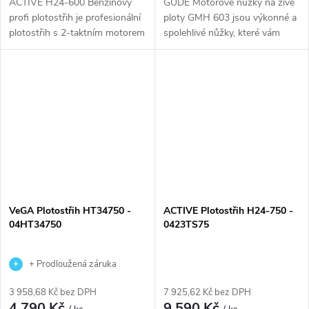
ACTIVE H24-600 Benzinový
GÜDE Motorové nůžky na živé
profi plotostřih je profesionální
ploty GMH 603 jsou výkonné a
plotostřih s 2-taktním motorem
spolehlivé nůžky, které vám
o objemu 23 cm3 a výkonu 1,2
usnadní údržbu vašeho
HP/0,9 Kw. S délkou lišty 600
zahrady. Díky motoru s
mm a hmotností 5,5 kg je...
vysokým výkonem a ostrým
nůžkám můžete snadno a...
VeGA Plotostřih HT34750 -
ACTIVE Plotostřih H24-750 -
04HT34750
0423TS75
+ Prodloužená záruka
výrobce
3 958,68 Kč bez DPH
7 925,62 Kč bez DPH
4 790 Kč
9 590 Kč