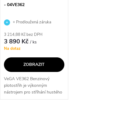
- 04VE362
+ Prodloužená záruka
výrobce
3 214,88 Kč bez DPH
3 890 Kč
/ ks
Na dotaz
ZOBRAZIT
VeGA VE362 Benzinový
plotostřih je výkonným
nástrojem pro stříhání hustého
a staršího porostu i na velkých
plochách. Díky snadnému
startování motoru,
O
profesionálním protiběžným...
v