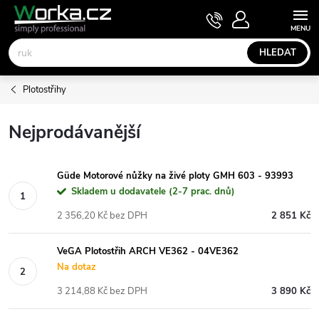
Přejít
NÁKUPNÍ
KOŠÍK
na
obsah
HLEDAT
Plotostřihy
Nejprodávanější
Güde Motorové nůžky na živé ploty GMH 603 - 93993
Skladem u dodavatele (2-7 prac. dnů)
2 356,20 Kč bez DPH
2 851 Kč
VeGA Plotostřih ARCH VE362 - 04VE362
Na dotaz
3 214,88 Kč bez DPH
3 890 Kč