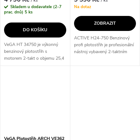
/ ks
/ ks
Skladem u dodavatele (2-7
Na dotaz
prac. dnů)
5 ks
ZOBRAZIT
DO KOŠÍKU
ACTIVE H24-750 Benzinový
VeGA HT 34750 je výkonný
profi plotostřih je profesionální
benzinový plotostřih s
nástroj vybavený 2-taktním
motorem 2-takt o objemu 25,4
motorem o objemu 23 cm3 a
cm3 a výkonu 1,0 HP/0,75 kW.
výkonu 1,2 HP/0,9 Kw. S
Díky 750 mm dlouhé liště a
délkou lišty 750 mm a
velké střižné kapacitě 28 mm je
hmotností 5,65 kg...
ideální pro...
VeGA Plotostřih ARCH VE362