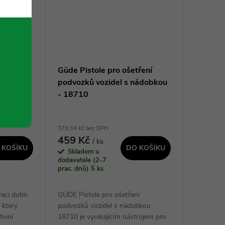
Güde Pistole pro ošetření
- 18708
podvozků vozidel s nádobkou
- 18710
379,34 Kč bez DPH
459 Kč
/ ks
 KOŠÍKU
DO KOŠÍKU
Skladem u
dodavatele (2-7
prac. dnů)
5 ks
aci dutin
GÜDE Pistole pro ošetření
 který
podvozků vozidel s nádobkou
ivní
18710 je vynikajícím nástrojem pro