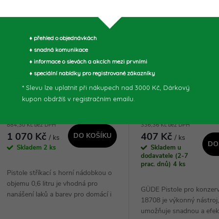
♦ přehled o objednávkách
♦ snadná komunikace
♦ informace o slevách a akcích mezi prvními
XTLINE Pistole stříkací s horní
Güde PISTOLE PRO
♦ speciální nabídky pro registrované zákazníky
nádobkou | 0,6 l, velikost
KONZERVACI DUTIN 
* Slevu lze uplatnit při nákupech nad 3000 Kč, Dárkový
trysky 1,5 mm - XT4018
kupon obdržíš v registračním emailu.
884,30 Kč bez DPH
336,36 Kč bez DPH
1 070 Kč
407 Kč
DO KOŠÍKU
/ ks
/ ks
DO
Skladem
2 ks
Skladem u
dodavatele (2-7
prac. dnů)
4 ks
Pistole stříkací s horní nádobkou o
objemu 0,6 litru je vhodná pro
GÜDE Pistole pro konzerv
nanášení laků a barev pro domácí i
18708 je výkonný nástroj,
profesionální použití. Díky principu
umožňuje snadnou a efekt
H.V.L.P. umožňuje úsporu barvy až