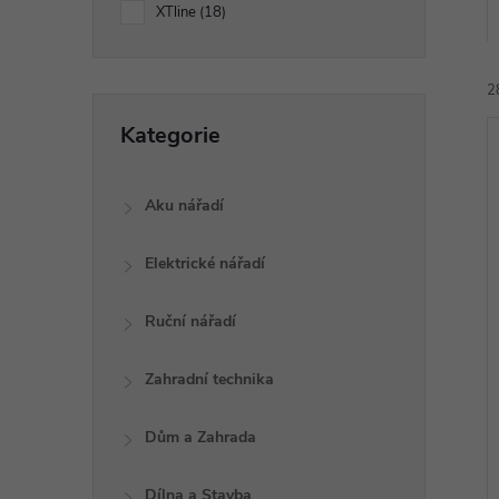
a
XTline
18
n
2
e
Přeskočit
Kategorie
kategorie
l
Aku nářadí
Elektrické nářadí
í
i
Ruční nářadí
Zahradní technika
Dům a Zahrada
Dílna a Stavba