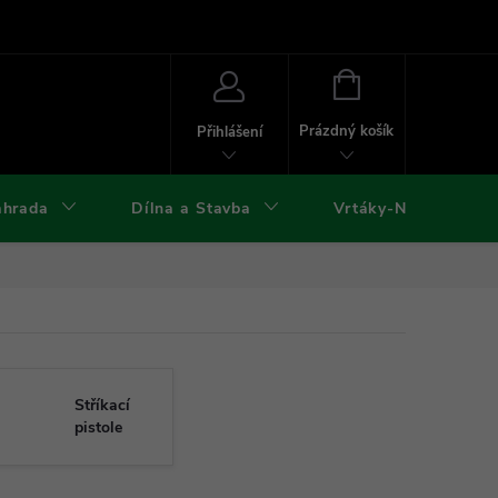
ies
Kontakty
Doprava a platba
Formuláře ke stažení
NÁKUPNÍ
KOŠÍK
Prázdný košík
Přihlášení
ahrada
Dílna a Stavba
Vrtáky-Nástroje
Stříkací
pistole