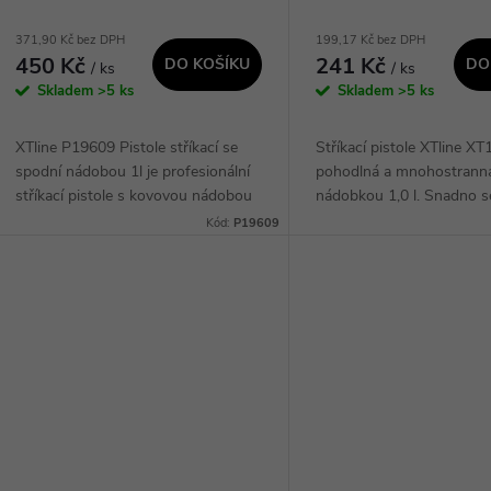
d
o
371,90 Kč bez DPH
199,17 Kč bez DPH
u
450 Kč
241 Kč
DO KOŠÍKU
DO
/ ks
/ ks
d
Skladem
>5 ks
Skladem
>5 ks
k
u
XTline P19609 Pistole stříkací se
Stříkací pistole XTline XT
t
spodní nádobou 1l je profesionální
pohodlná a mnohostranná,
k
stříkací pistole s kovovou nádobou
nádobkou 1,0 l. Snadno se
ů
o objemu 1 litr. Díky velikosti trysky
má nastavitelný tvar paprs
Kód:
P19609
t
1,5 mm je ideální pro precizní a...
činí ideální pro rozprašov
lehkých...
ů