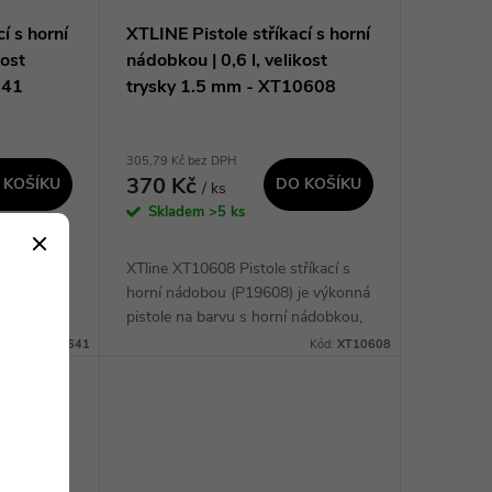
í s horní
XTLINE Pistole stříkací s horní
kost
nádobkou | 0,6 l, velikost
641
trysky 1.5 mm - XT10608
305,79 Kč bez DPH
370 Kč
 KOŠÍKU
DO KOŠÍKU
/ ks
Skladem
>5 ks
kací s
XTline XT10608 Pistole stříkací s
ofesionální
horní nádobou (P19608) je výkonná
m H.V.L.P.,
pistole na barvu s horní nádobkou,
potřeby
která je vybavena tryskou o velikosti
Kód:
P19641
Kód:
XT10608
kém
1,5 mm a nádobkou o objemu 0,6
l....