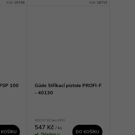
vému
údržbu a ochranu podvozků vozidel.
Kód:
18708
Kód:
18710
preciznímu
Díky svému výkonnému výstřiku a
přesnému dávkování...
e FSP 100
Güde Stříkací pistole PROFI-F
- 40130
452,07 Kč bez DPH
547 Kč
/ ks
 KOŠÍKU
DO KOŠÍKU
Skladem u