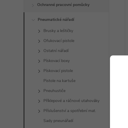
Ochranné pracovní pomůcky
Pneumatické nářadí
Brusky a leštičky
Ofukovací pistole
Ostatní nářadí
Pískovací boxy
Pískovací pistole
Pistole na kartuše
Pneuhustiče
Příklepové a ráčnové utahováky
Příslušenství a spotřební mat.
Sady pneunářadí