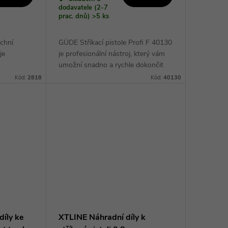
dodavatele (2-7
prac. dnů)
>5 ks
rchní
GÜDE Stříkací pistole Profi F 40130
je
je profesionální nástroj, který vám
umožní snadno a rychle dokončit
cí kutily.
vaše malířské projekty. Díky svému
Kód:
2818
Kód:
40130
designu a
výkonnému motoru a preciznímu...
íly ke
XTLINE Náhradní díly k