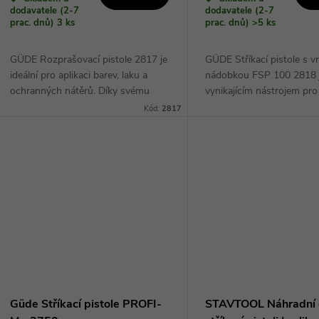
dodavatele (2-7
dodavatele (2-7
prac. dnů)
3 ks
prac. dnů)
>5 ks
GÜDE Rozprašovací pistole 2817 je
GÜDE Stříkací pistole s v
ideální pro aplikaci barev, laku a
nádobkou FSP 100 2818 
ochranných nátěrů. Díky svému
vynikajícím nástrojem pro
ergonomickému designu a
profesionální malíře i domá
Kód:
2817
nastavitelnému proudu vzduchu je
Díky svému inovativnímu 
snadno ovladatelná a...
výkonnému motoru...
Güde Stříkací pistole PROFI-
STAVTOOL Náhradní d