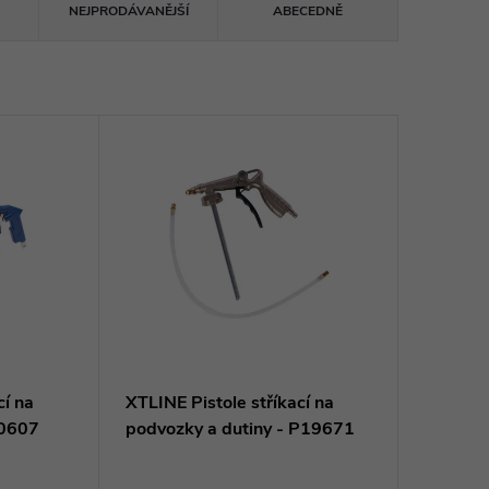
NEJPRODÁVANĚJŠÍ
ABECEDNĚ
cí na
XTLINE Pistole stříkací na
10607
podvozky a dutiny - P19671