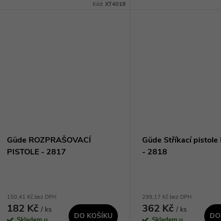
konzervaci dutin. Díky s
Kód:
XT4018
o...
robustnímu provedení a 
nastavení tlaku je...
Güde ROZPRAŠOVACÍ
Güde Stříkací pistol
PISTOLE - 2817
- 2818
150,41 Kč bez DPH
299,17 Kč bez DPH
182 Kč
362 Kč
/ ks
/ ks
DO KOŠÍKU
DO
Skladem u
Skladem u