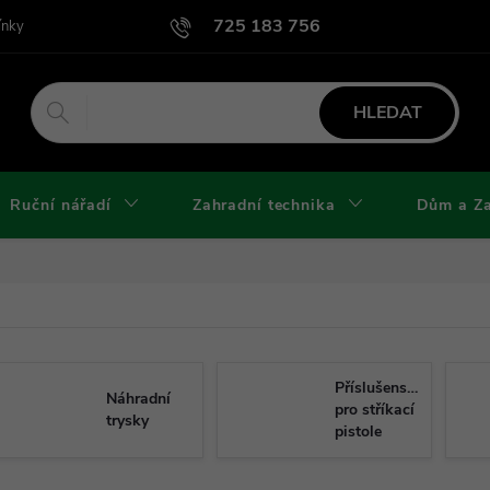
725 183 756
ínky
Podmínky užití webu
Podmínky ochrany osobních údajů a cook
HLEDAT
Ruční nářadí
Zahradní technika
Dům a Z
Příslušenství
Náhradní
pro stříkací
trysky
pistole