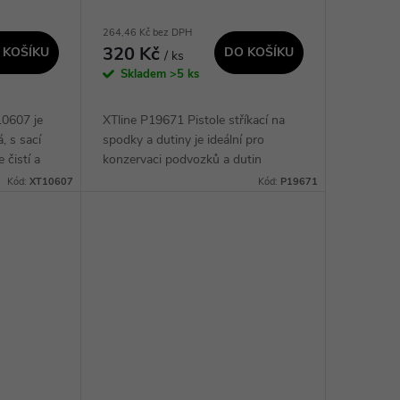
264,46 Kč bez DPH
320 Kč
 KOŠÍKU
DO KOŠÍKU
/ ks
Skladem
>5 ks
10607 je
XTline P19671 Pistole stříkací na
 s sací
spodky a dutiny je ideální pro
 čistí a
konzervaci podvozků a dutin
ku, což ji
automobilů. Pistole je navržena pro
Kód:
XT10607
Kód:
P19671
ání
přímé použití s nevratnými
plechovkami, což...