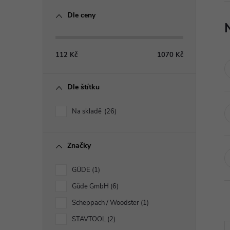
o
Dle ceny
s
t
112
Kč
1070
Kč
r
Dle štítku
a
Na skladě
26
n
Značky
n
GÜDE
1
í
Güde GmbH
6
p
Scheppach / Woodster
1
STAVTOOL
2