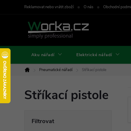
Přejít
Reklamovat nebo vrátit zboží
O nás
Obchodní podm
na
obsah
Aku nářadí
Elektrické nářadí
Pneumatické nářadí
Stříkací pistole
Domů
Stříkací pistole
P