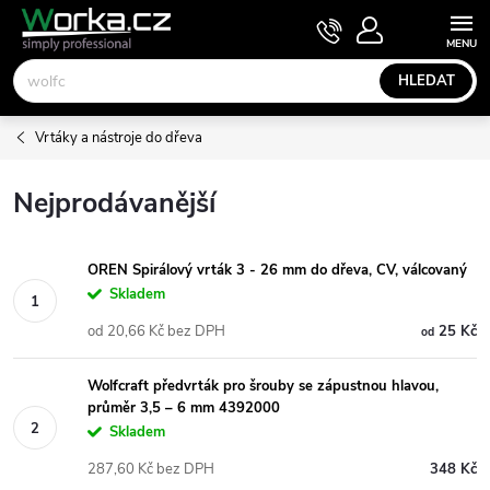
Přejít
NÁKUPNÍ
KOŠÍK
na
obsah
HLEDAT
Vrtáky a nástroje do dřeva
Nejprodávanější
OREN Spirálový vrták 3 - 26 mm do dřeva, CV, válcovaný
Skladem
od 20,66 Kč bez DPH
25 Kč
od
Wolfcraft předvrták pro šrouby se zápustnou hlavou,
průměr 3,5 – 6 mm 4392000
Skladem
287,60 Kč bez DPH
348 Kč