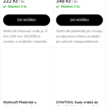
222 Kč
348 Kč
/ ks
/ ks
Skladem
4 ks
Skladem
3 ks
DO KOŠÍKU
DO KOŠÍKU
Wolfcraft frézovací vrták pr. 6
Wolfcraft předvrták pro šrouby
mm d.90 mm 2512000 je
se zápustnou hlavou je ideální
vyroben z kvalitního materiálu
pro přesné a bezproblémové
HSS a je vhodný pro frézování
předvrtání dřeva před
dřeva a kovů. S délkou spirály
zasunutím šroubu. Díky
60mm a stopkou 6mm
průměru 3,5 – 6 mm je vhodný
poskytuje...
pro širokou...
Wolfcraft Předvrták a
STAVTOOL Sada vrtáků do