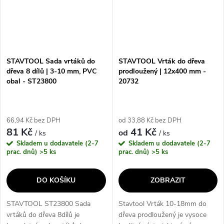
STAVTOOL Sada vrtáků do
STAVTOOL Vrták do dřeva
dřeva 8 dílů | 3-10 mm, PVC
prodloužený | 12x400 mm -
obal - ST23800
20732
66,94 Kč bez DPH
od 33,88 Kč bez DPH
81 Kč
41 Kč
od
/ ks
/ ks
Skladem u dodavatele (2-7
Skladem u dodavatele (2-7
prac. dnů)
>5 ks
prac. dnů)
>5 ks
DO KOŠÍKU
ZOBRAZIT
STAVTOOL ST23800 Sada
Stavtool Vrták 10-18mm do
vrtáků do dřeva 8dílů je
dřeva prodloužený je vysoce