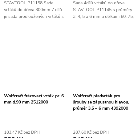
STAVTOOL P11158 Sada
Sada 4dílů vrtáků do dřeva
vrtáků do dřeva 300mm 7 dílů
STAVTOOL P11145 s průměry
je sada prodloužených vrtáků s
3, 4, 5 a 6 mm a délkami 60, 75,
centrovacím hrotem a
85 a 90 mm. Záhlubník o
broušenou fazetou, které jsou
průměru 15 mm umožňuje
ideální pro vrtání do dřeva.
přesné a hloubkově správné
Sada obsahuje...
vrtání. Ideální...
Wolfcraft frézovací vrták pr. 6
Wolfcraft předvrták pro
mm d.90 mm 2512000
šrouby se zápustnou hlavou,
průměr 3,5 – 6 mm 4392000
183,47 Kč bez DPH
287,60 Kč bez DPH