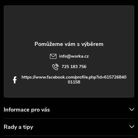
t
v
í
k
y
v
info
@
worka.cz
ý
725 183 756
p
https://www.facebook.com/profile.php?id=615726840
01158
i
s
u
Informace pro vás
Rady a tipy