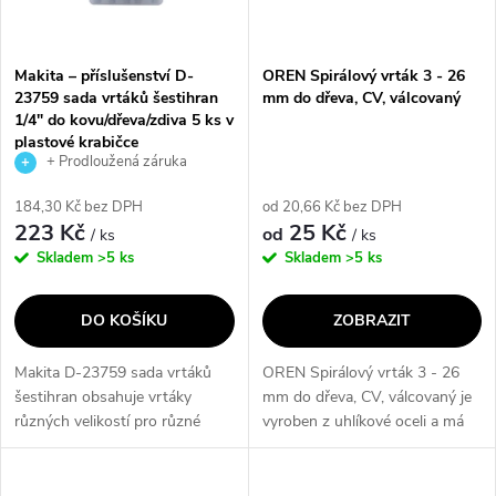
i
í
s
p
Makita – příslušenství D-
OREN Spirálový vrták 3 - 26
23759 sada vrtáků šestihran
mm do dřeva, CV, válcovaný
p
1/4" do kovu/dřeva/zdiva 5 ks v
r
plastové krabičce
r
+ Prodloužená záruka
o
výrobce
184,30 Kč bez DPH
od 20,66 Kč bez DPH
o
223 Kč
25 Kč
od
/ ks
/ ks
d
Skladem
>5 ks
Skladem
>5 ks
d
u
DO KOŠÍKU
ZOBRAZIT
u
k
Makita D-23759 sada vrtáků
OREN Spirálový vrták 3 - 26
k
šestihran obsahuje vrtáky
mm do dřeva, CV, válcovaný je
t
různých velikostí pro různé
vyroben z uhlíkové oceli a má
t
materiály, včetně dřeva, zdiva a
broušenou centrovací špici pro
ů
kovu s titanovým povrchem.
přesné zavrtání a čistý vrt. Jeho
Sada je vhodná pro
použití do různých druhů...