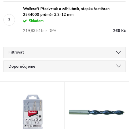
Wolfcraft Předvrták a záhlubník, stopka šestihran
2544000 průměr 3,2-12 mm
Skladem
219,83 Kč bez DPH
266 Kč
Filtrovat
Ř
Doporučujeme
a
Nejlevnější
V
Nejdražší
z
ý
Nejprodávanější
e
p
Abecedně
n