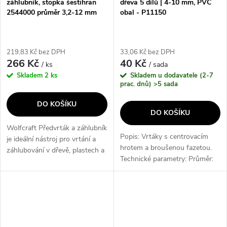
záhlubník, stopka šestihran
dřeva 5 dílů | 4-10 mm, PVC
2544000 průměr 3,2-12 mm
obal - P11150
219,83 Kč bez DPH
33,06 Kč bez DPH
266 Kč
40 Kč
/ ks
/ sada
Skladem
2 ks
Skladem u dodavatele (2-7
prac. dnů)
>5 sada
DO KOŠÍKU
DO KOŠÍKU
Wolfcraft Předvrták a záhlubník
Popis: Vrtáky s centrovacím
je ideální nástroj pro vrtání a
hrotem a broušenou fazetou.
záhlubování v dřevě, plastech a
Technické parametry: Průměr:
neželezných kovech. Díky
4, 5, 6, 8, 10 mm Krátký popis
šestihranné stopce je možné
produktu: Sada vrtáků do dřeva
rychle vyměnit nástroj v...
5dílů STAVTOOL P11150...