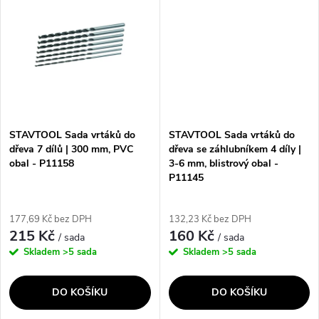
ů
šestihranné...
STAVTOOL Sada vrtáků do
STAVTOOL Sada vrtáků do
dřeva 7 dílů | 300 mm, PVC
dřeva se záhlubníkem 4 díly |
obal - P11158
3-6 mm, blistrový obal -
P11145
177,69 Kč bez DPH
132,23 Kč bez DPH
215 Kč
160 Kč
/ sada
/ sada
Skladem
>5 sada
Skladem
>5 sada
DO KOŠÍKU
DO KOŠÍKU