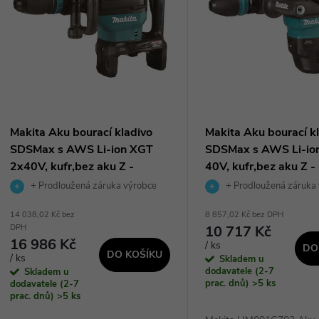
n
p
p
s
r
p
Makita Aku bourací kladivo
Makita Aku bourací k
o
SDSMax s AWS Li-ion XGT
SDSMax s AWS Li-io
r
2x40V, kufr,bez aku Z -
40V, kufr,bez aku Z -
d
HM002GZ03
HM001GZ02
+ Prodloužená záruka výrobce
+ Prodloužená záruka
o
14 038,02 Kč bez
8 857,02 Kč bez DPH
u
10 717 Kč
DPH
d
16 986 Kč
/ ks
DO
k
DO KOŠÍKU
/ ks
Skladem u
u
dodavatele (2-7
Skladem u
prac. dnů)
>5 ks
dodavatele (2-7
t
prac. dnů)
>5 ks
k