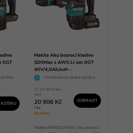
ladivo
Makita Aku bourací kladivo
n XGT
SDSMax s AWS Li-ion XGT
40V/4,0Ah,kufr -
HM001GM201
 výrobce
+ Prodloužená záruka výrobce
17 277,69 Kč bez
DPH
ZOBRAZIT
20 906 Kč
 KOŠÍKU
/ ks
Na dotaz
Makita HM001GM201 Aku bourací