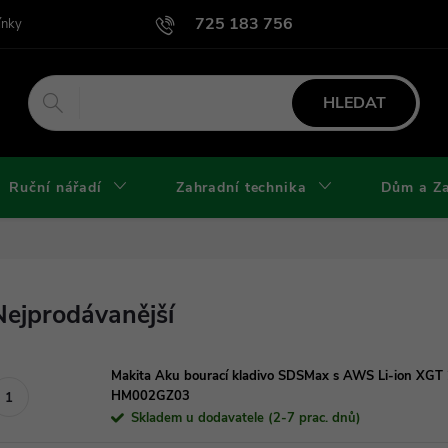
725 183 756
ínky
Podmínky užití webu
Podmínky ochrany osobních údajů a cook
HLEDAT
Ruční nářadí
Zahradní technika
Dům a Z
Nejprodávanější
Makita Aku bourací kladivo SDSMax s AWS Li-ion XGT 
HM002GZ03
Skladem u dodavatele (2-7 prac. dnů)