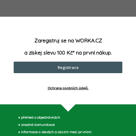
p
v
Zaregistruj se na WORKA.CZ
k
a získej slevu 100 Kč* na první nákup.
y
Registrace
v
ý
Ochrana osobních údajů.
p
♦ přehled o objednávkách
s
♦ snadná komunikace
u
♦ informace o slevách a akcích mezi prvními