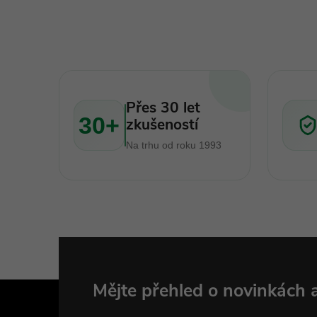
Přes 30 let
30+
zkušeností
Na trhu od roku 1993
Z
Mějte přehled o novinkách