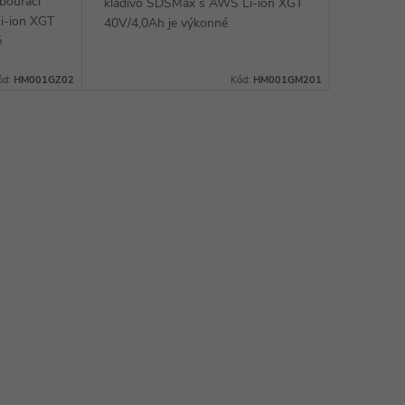
bourací
kladivo SDSMax s AWS Li-ion XGT
i-ion XGT
40V/4,0Ah je výkonné
é
akumulátorové bourací kladivo s
adivo s
technologií SDS-Max, které nabízí
é nabízí
ód:
HM001GZ02
Kód:
HM001GM201
vyšší výkon než srovnatelné...