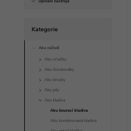
p
Upínání nástroje
a
í
Přeskočit
i
n
Kategorie
kategorie
e
Aku nářadí
l
Aku vrtačky
Aku šroubováky
Aku brusky
Aku pily
Aku kladiva
Aku bourací kladiva
Aku kombinovaná kladiva
Aku vrtací kladiva