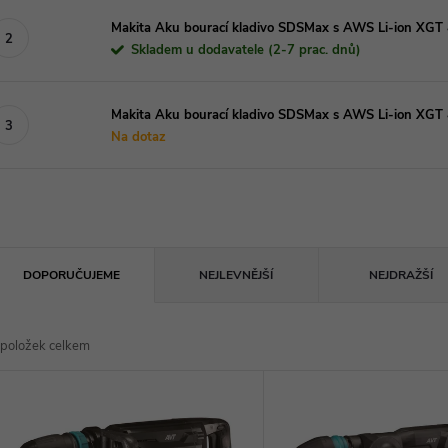
Makita Aku bourací kladivo SDSMax s AWS Li-ion XGT
Skladem u dodavatele (2-7 prac. dnů)
Makita Aku bourací kladivo SDSMax s AWS Li-ion XG
Na dotaz
Ř
DOPORUČUJEME
NEJLEVNĚJŠÍ
NEJDRAŽŠÍ
a
položek celkem
z
V
e
ý