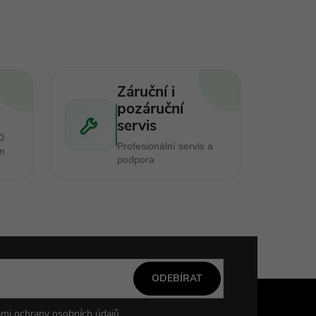
Záruční i
pozáruční
servis
0
Profesionální servis a
en
podpora
ODEBÍRAT
mi ochrany osobních údajů