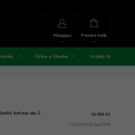
ies
Kontakty
Doprava a platba
Formuláře ke stažení
NÁKUPNÍ
KOŠÍK
Prázdný košík
Přihlášení
ahrada
Dílna a Stavba
Vrtáky-Nástroje
2x40V, kufr,bez aku Z -
16 986 Kč
14 038,02 Kč bez DPH