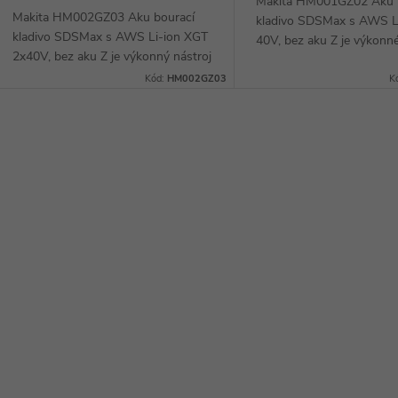
Makita HM001GZ02 Aku 
ů
Makita HM002GZ03 Aku bourací
kladivo SDSMax s AWS L
t
kladivo SDSMax s AWS Li-ion XGT
40V, bez aku Z je výkonn
2x40V, bez aku Z je výkonný nástroj
akumulátorové bourací kl
ů
pro profesionální použití, který vám
technologií SDS-Max, kter
Kód:
HM002GZ03
K
umožní provádět extrémně silné
vyšší výkon než...
údery díky...
O
v
á
d
a
c