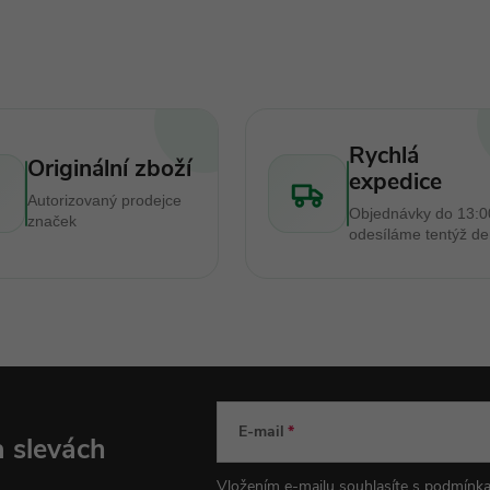
Rychlá
Originální zboží
expedice
Autorizovaný prodejce
Objednávky do 13:0
značek
odesíláme tentýž d
E-mail
a slevách
Vložením e-mailu souhlasíte s
podmínka