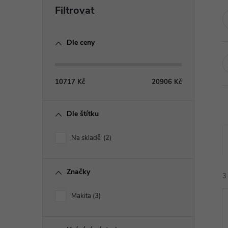
P
o
Dle ceny
s
t
10717
Kč
20906
Kč
r
Dle štítku
a
Na skladě
2
n
Značky
n
3
Makita
3
í