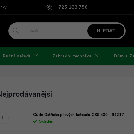
725 183 756
ínky
Podmínky užití webu
Podmínky ochrany osobních údajů a cook
HLEDAT
Ruční nářadí
Zahradní technika
Dům a Z
Nejprodávanější
Güde Ostřička pilových kotoučů GSS 400 - 94217
Skladem