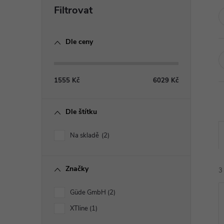
P
o
Dle ceny
s
t
1555
Kč
6029
Kč
r
Dle štítku
a
Na skladě
2
n
Značky
n
3
Güde GmbH
2
í
XTline
1