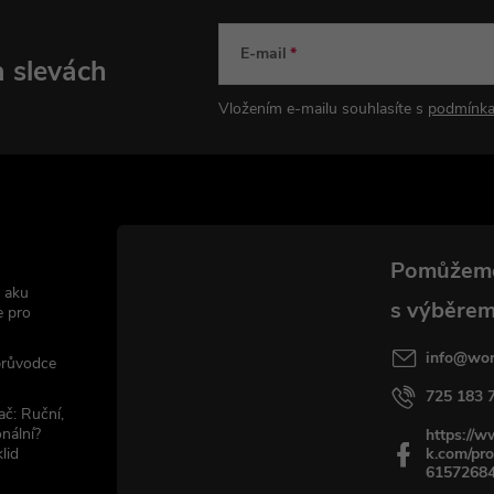
E-mail
a slevách
Vložením e-mailu souhlasíte s
podmínka
 aku
e pro
info
@
wor
 průvodce
725 183 
ač: Ruční,
nální?
https://
lid
k.com/pro
6157268