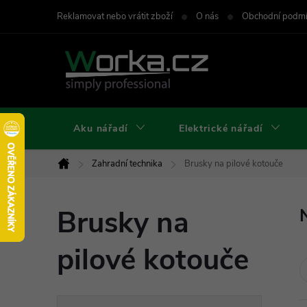
Přejít
Reklamovat nebo vrátit zboží
O nás
Obchodní podm
na
obsah
Aku nářadí
Elektrické nářadí
Zahradní technika
Brusky na pilové kotouče
Domů
Brusky na
pilové kotouče