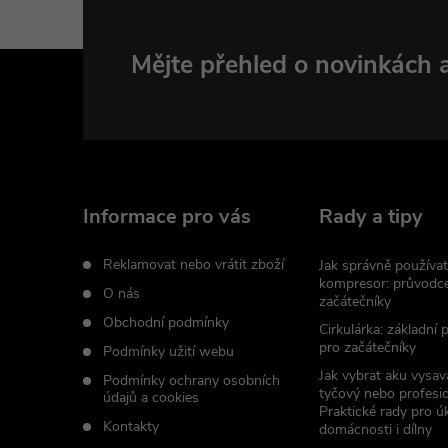
Z
Mějte přehled o novinkách
á
p
a
Informace pro vás
Rady a tipy
t
Reklamovat nebo vrátit zboží
Jak správně používat
kompresor: průvodc
O nás
začátečníky
í
Obchodní podmínky
Cirkulárka: základní
pro začátečníky
Podmínky užití webu
Jak vybrat aku vysav
Podmínky ochrany osobních
tyčový nebo profesio
údajů a cookies
Praktické rady pro úk
Kontakty
domácnosti i dílny