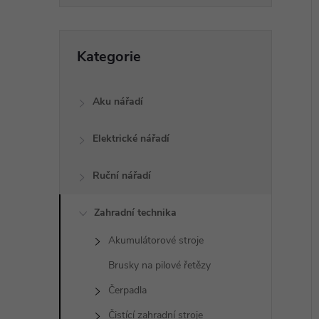
p
a
í
Přeskočit
i
Kategorie
kategorie
n
e
Aku nářadí
l
Elektrické nářadí
Ruční nářadí
Zahradní technika
Akumulátorové stroje
Brusky na pilové řetězy
Čerpadla
Čistící zahradní stroje