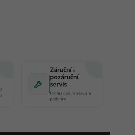
Záruční i
pozáruční
servis
0
Profesionální servis a
en
podpora