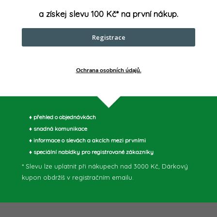
p
a získej slevu 100 Kč* na první nákup.
v
Registrace
k
Ochrana osobních údajů.
y
v
ý
♦ přehled o objednávkách
♦ snadná komunikace
p
♦ informace o slevách a akcích mezi prvními
♦ speciální nabídky pro registrované zákazníky
* Slevu lze uplatnit při nákupech nad 3000 Kč, Dárkový
s
kupon obdržíš v registračním emailu.
u