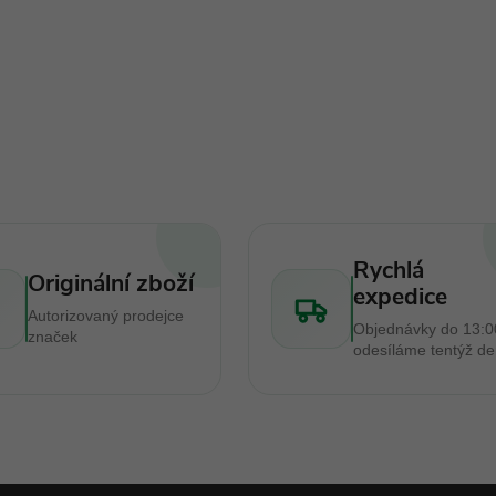
Rychlá
Originální zboží
expedice
Autorizovaný prodejce
Objednávky do 13:0
značek
odesíláme tentýž d