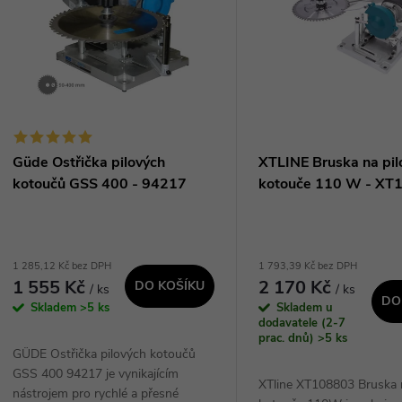
n
p
p
s
r
p
Güde Ostřička pilových
XTLINE Bruska na pil
o
kotoučů GSS 400 - 94217
kotouče 110 W - XT
r
d
o
1 285,12 Kč bez DPH
1 793,39 Kč bez DPH
u
1 555 Kč
2 170 Kč
DO KOŠÍKU
/ ks
/ ks
d
DO
Skladem
>5 ks
Skladem u
k
dodavatele (2-7
u
prac. dnů)
>5 ks
GÜDE Ostřička pilových kotoučů
t
GSS 400 94217 je vynikajícím
k
XTline XT108803 Bruska 
nástrojem pro rychlé a přesné