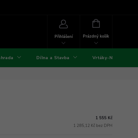
ies
Kontakty
Doprava a platba
Formuláře ke stažení
NÁKUPNÍ
KOŠÍK
Prázdný košík
Přihlášení
ahrada
Dílna a Stavba
Vrtáky-Nástroje
1 555 Kč
1 285,12 Kč bez DPH