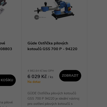
ové
Güde Ostřička pilových
108803
kotoučů GSS 700 P - 94220
4 982,64 Kč bez DPH
6 029 Kč
ZOBRAZIT
/ ks
 KOŠÍKU
Na dotaz
GÜDE Ostřička pilových kotoučů
GSS 700 P 94220 je ideální nástroj
na pilové
pro ostření pilových kotoučů s