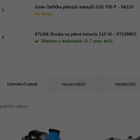
Güde Ostřička pilových kotoučů GSS 700 P - 94220
Na dotaz
XTLINE Bruska na pilové kotouče 110 W - XT108803
Skladem u dodavatele (2-7 prac. dnů)
Ř
DOPORUČUJEME
NEJLEVNĚJŠÍ
NEJDRAŽŠÍ
a
položek celkem
z
V
e
ý