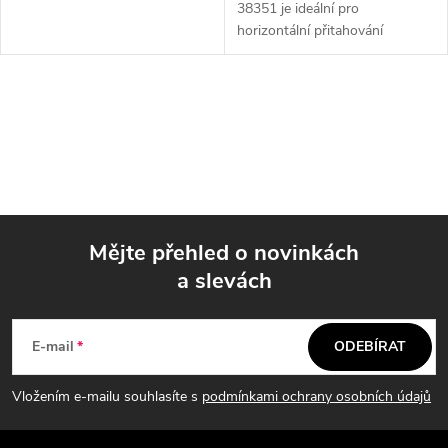
38351 je ideální pro
horizontální přitahování
břemen, napínání plotového
pletiva a vyprošťování
zapadlých vozidel. S
O
maximálním zatížením v tahu
4...
v
l
á
Mějte přehled o novinkách
d
a slevách
Z
a
á
c
E-mail
ODEBÍRAT
p
í
Vložením e-mailu souhlasíte s
podmínkami ochrany osobních údajů
p