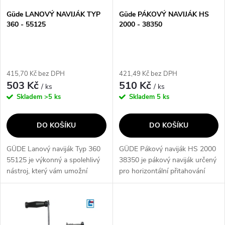
s
p
Güde LANOVÝ NAVIJÁK TYP
Güde PÁKOVÝ NAVIJÁK HS
360 - 55125
2000 - 38350
p
r
r
o
415,70 Kč bez DPH
421,49 Kč bez DPH
o
503 Kč
510 Kč
/ ks
/ ks
d
Skladem
>5 ks
Skladem
5 ks
d
u
DO KOŠÍKU
DO KOŠÍKU
u
k
GÜDE Lanový naviják Typ 360
GÜDE Pákový naviják HS 2000
k
55125 je výkonný a spolehlivý
38350 je pákový naviják určený
t
nástroj, který vám umožní
pro horizontální přitahování
t
snadno a bezpečně
břemen nebo napínání
ů
manipulovat s těžkými
plotového pletiva. S
ů
břemeny. Díky svému
maximálním zatížením v tahu
robustnímu provedení a
2.000 kg a délkou...