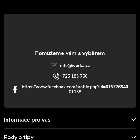
a
r
t
v
í
k
y
v
info
@
worka.cz
ý
725 183 756
p
https://www.facebook.com/profile.php?id=615726840
01158
i
s
u
Informace pro vás
Rady a tipy