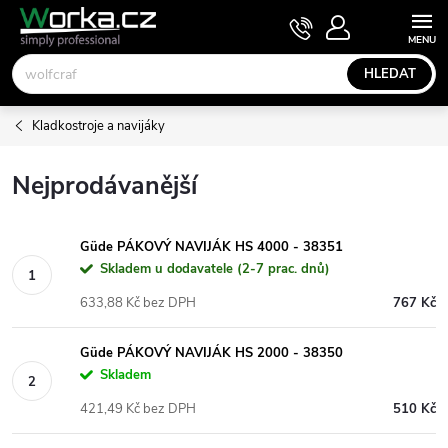
Přejít
NÁKUPNÍ
KOŠÍK
na
obsah
HLEDAT
Kladkostroje a navijáky
Nejprodávanější
Güde PÁKOVÝ NAVIJÁK HS 4000 - 38351
Skladem u dodavatele (2-7 prac. dnů)
633,88 Kč bez DPH
767 Kč
Güde PÁKOVÝ NAVIJÁK HS 2000 - 38350
Skladem
421,49 Kč bez DPH
510 Kč