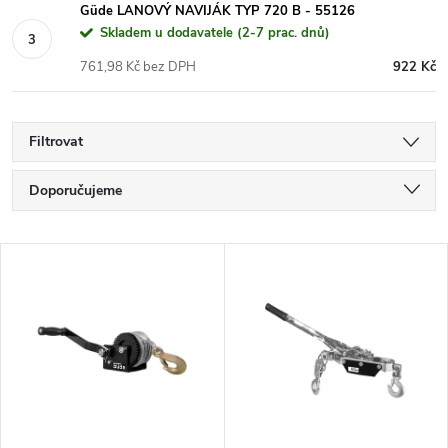
Güde LANOVÝ NAVIJÁK TYP 720 B - 55126
Skladem u dodavatele (2-7 prac. dnů)
761,98 Kč bez DPH
922 Kč
Filtrovat
Ř
Doporučujeme
a
Nejlevnější
V
Nejdražší
z
ý
Nejprodávanější
e
p
Abecedně
n
i
í