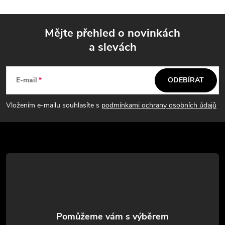
l
á
Mějte přehled o novinkách
d
a slevách
Z
a
á
c
E-mail
ODEBÍRAT
p
í
Vložením e-mailu souhlasíte s
podmínkami ochrany osobních údajů
p
a
r
t
v
í
k
y
v