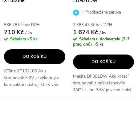
p
XT102106
- DF001DW
r
r
+ Prodloužená záruka
o
výrobce
586,78 Kč bez DPH
1 383,47 Kč bez DPH
o
710 Kč
1 674 Kč
/ ks
/ ks
d
Skladem
>5 ks
Skladem u dodavatele (2-7
d
prac. dnů)
>5 ks
u
DO KOŠÍKU
u
DO KOŠÍKU
k
XTline XT102106 Aku
k
Makita DF001DW Aku vrtací
šroubovák 3,6V je výkonný a
t
šroubovák s příslušenstvím
kompaktní nástroj, který vám
t
1/4" Li -ion 3,6V je velmi lehký
umožní snadno a rychle
ů
a praktický vrtací šroubovák s
provádět šroubovací práce. S
ů
možností změny úhlu rukojeti.
příslušenstvím obsahujícím 55
Jeho jedna rychlost s...
dílů budete mít...
O
v