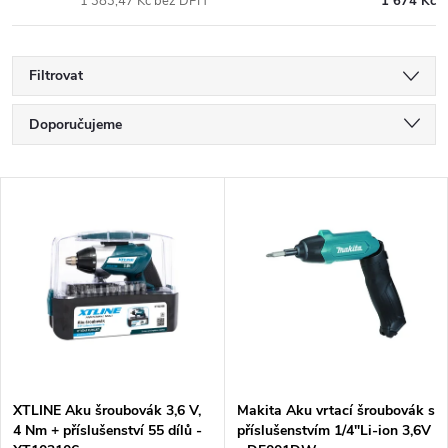
1 383,47 Kč bez DPH
1 674 Kč
Filtrovat
Ř
Doporučujeme
a
Nejlevnější
V
Nejdražší
z
ý
Nejprodávanější
e
p
Abecedně
n
i
í
s
p
XTLINE Aku šroubovák 3,6 V,
Makita Aku vrtací šroubovák s
4 Nm + příslušenství 55 dílů -
příslušenstvím 1/4"Li-ion 3,6V