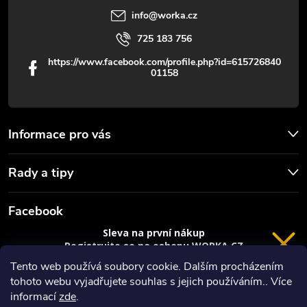
info
@
worka.cz
ý
725 183 756
p
https://www.facebook.com/profile.php?id=615726840
01158
i
s
u
Informace pro vás
Rady a tipy
Facebook
Sleva na první nákup
Registrujte se na eshopu WORKA.CZ
VRÁCENÍ 14 DNÍ
a
sleva 100 Kč*
na nákup je Vaše.
Tento web používá soubory cookie. Dalším procházením
tohoto webu vyjadřujete souhlas s jejich používáním.. Více
Registrace
informací
zde
.