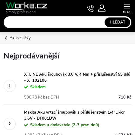
Přejít
NÁKUPNÍ
KOŠÍK
na
obsah
HLEDAT
Aku vrtačky
Nejprodávanější
XTLINE Aku šroubovák 3,6 V, 4 Nm + příslušenství 55 dílů
- XT102106
Skladem
586,78 Kč bez DPH
710 Kč
Makita Aku vrtací šroubovák s příslušenstvím 1/4"Li-ion
3,6V - DF001DW
Skladem u dodavatele (2-7 prac. dnů)