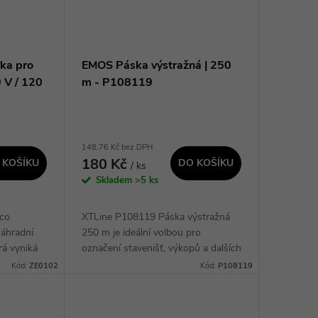
ka pro
EMOS Páska výstražná | 250
 V / 120
m - P108119
148,76 Kč bez DPH
180 Kč
 KOŠÍKU
DO KOŠÍKU
/ ks
Skladem
>5 ks
co
XTLine P108119 Páska výstražná
áhradní
250 m je ideální volbou pro
rá vyniká
označení stavenišť, výkopů a dalších
sporou
nebezpečných oblastí. Tato páska s
Kód:
ZE0102
Kód:
P108119
nostem je
nápisem ZÁKAZ VSTUPU je
vyrobena z kvalitního...