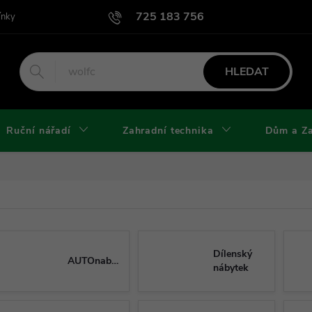
725 183 756
ínky
Podmínky užití webu
Podmínky ochrany osobních údajů a cook
HLEDAT
Ruční nářadí
Zahradní technika
Dům a Z
Dílenský
AUTOnabíječky
nábytek