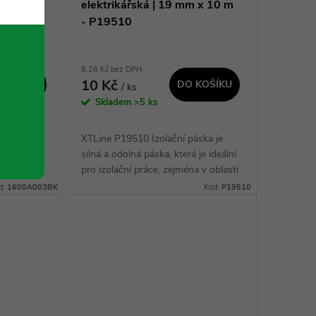
elektrikářská | 19 mm x 10 m
- P19510
8,26 Kč bez DPH
10 Kč
 KOŠÍKU
DO KOŠÍKU
/ ks
Skladem
>5 ks
XTLine P19510 Izolační páska je
ní pro
silná a odolná páska, která je ideální
vní
pro izolační práce, zejména v oblasti
 prostoru
elektroinstalace. S její pomocí
d:
1600A003BK
Kód:
P19510
každodenní
můžete snadno a spolehlivě
izolovat...