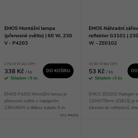
EMOS Montážní lampa
EMOS Náhradní zářov
(přenosné světlo) | 60 W, 230
reflektor G3101 | 230
V - P4203
W - ZE0102
279,34 Kč bez DPH
43,80 Kč bez DPH
338 Kč
53 Kč
DO KOŠÍKU
DO
/ ks
/ ks
Skladem
>5 ks
Skladem
>5 ks
EMOS P4203 Montážní lampa je
EMOS ZE0102 Halogen e
přenosné světlo s napájením
120W/78mm (Z5615) je n
230V/60W a délkou kabelu 5 m.
žárovka do reflektorů, kte
Tato lampa je vybavena žárovkou
svou větší životností a ú
Kód:
P4203
(není součástí balení) a gumovým
energie. Díky těmto vlast
kabelem typu H05RN-F 2×...
ideální volbou pro...