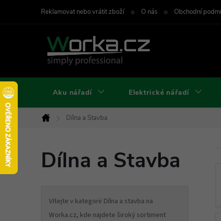
Přejít
Reklamovat nebo vrátit zboží
O nás
Obchodní podm
na
obsah
Aku nářadí
Elektrické nářadí
Dílna a Stavba
Domů
Dílna a Stavba
Vítejte v kategorii Dílna a stavba na
Worka.cz, kde najdete široký sortiment