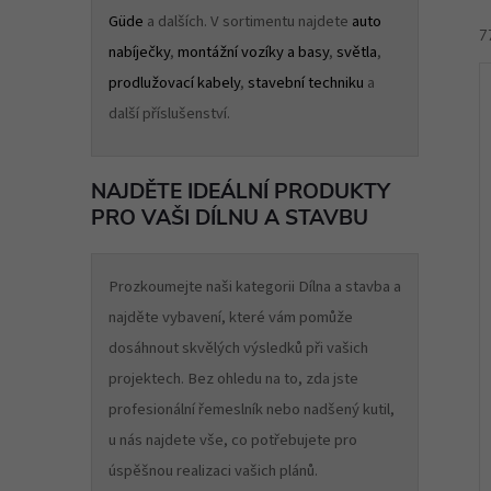
Güde
a dalších. V sortimentu najdete
auto
7
nabíječky
,
montážní vozíky a basy
,
světla
,
prodlužovací kabely
,
stavební techniku
a
další příslušenství.
NAJDĚTE IDEÁLNÍ PRODUKTY
í
PRO VAŠI DÍLNU A STAVBU
i
Prozkoumejte naši kategorii Dílna a stavba a
najděte vybavení, které vám pomůže
dosáhnout skvělých výsledků při vašich
projektech. Bez ohledu na to, zda jste
profesionální řemeslník nebo nadšený kutil,
u nás najdete vše, co potřebujete pro
úspěšnou realizaci vašich plánů.