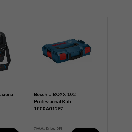
sional
Bosch L-BOXX 102
Professional Kufr
1600A012FZ
706,61 Kč bez DPH