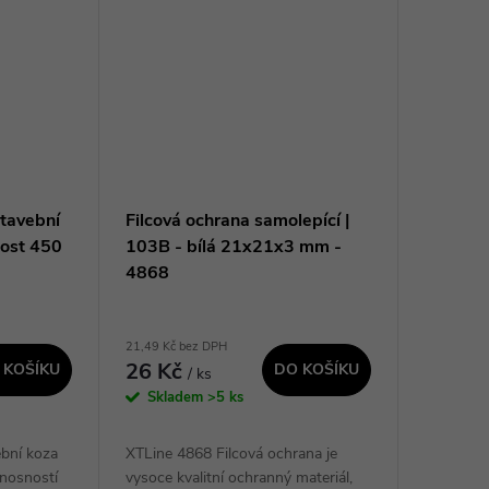
tavební
Filcová ochrana samolepící |
nost 450
103B - bílá 21x21x3 mm -
4868
21,49 Kč bez DPH
26 Kč
 KOŠÍKU
DO KOŠÍKU
/ ks
Skladem
>5 ks
ební koza
XTLine 4868 Filcová ochrana je
nosností
vysoce kvalitní ochranný materiál,