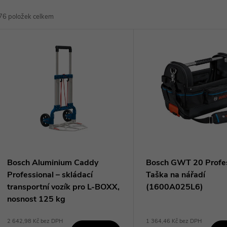
a
76
položek celkem
z
V
e
ý
n
p
p
s
r
p
Bosch Aluminium Caddy
Bosch GWT 20 Profes
o
Professional – skládací
Taška na nářadí
r
transportní vozík pro L-BOXX,
(1600A025L6)
d
nosnost 125 kg
o
(1600A001SA)
2 642,98 Kč bez DPH
1 364,46 Kč bez DPH