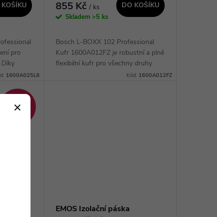
855 Kč
 KOŠÍKU
DO KOŠÍKU
/ ks
Skladem
>5 ks
ofessional
Bosch L-BOXX 102 Professional
šení pro
Kufr 1600A012FZ je robustní a plně
 Díky
flexibilní kufr pro všechny druhy
uje rychlý
elektrického nářadí. Díky snadnému
d:
1600A025L6
Kód:
1600A012FZ
mpatibilní
otevírání a zdokonalenému
zacvakávacímu...
–7 %
890 Kč
í velká
EMOS Izolační páska