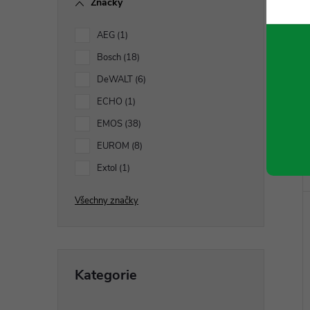
Značky
n
AEG
1
í
Bosch
18
p
DeWALT
6
ECHO
1
a
EMOS
38
n
EUROM
8
Extol
1
e
Všechny značky
l
Přeskočit
Kategorie
kategorie