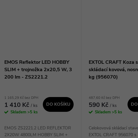
EMOS Reflektor LED HOBBY
EXTOL CRAFT Koza s
SLIM + trojnožka 2x20,5 W, 3
skládací kovová, nos
200 lm - ZS2221.2
kg (956070)
1 165,29 Kč bez DPH
487,60 Kč bez DPH
1 410 Kč
590 Kč
DO KOŠÍKU
DO
/ ks
/ ks
Skladem
>5 ks
Skladem
>5 ks
EMOS ZS2221.2 LED REFLEKTOR
Celokovová skládací stav
2X20W 4800LM HOBBY SLIM +
EXTOL CRAFT 956070 s 