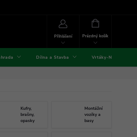
ies
Kontakty
Doprava a platba
Formuláře ke stažení
NÁKUPNÍ
KOŠÍK
Prázdný košík
Přihlášení
ahrada
Dílna a Stavba
Vrtáky-Nástroje
Kufry,
Montážní
brašny,
vozíky a
opasky
basy