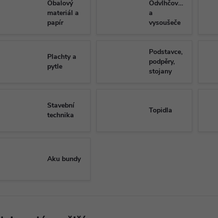
Obalový
Odvlhčovače
materiál a
a
papír
vysoušeče
Podstavce,
Plachty a
podpěry,
pytle
stojany
Stavební
Topidla
technika
Aku bundy