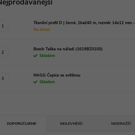
Nejprodávanější
Těsnění profil D | černé, 1bal/40 m, rozměr 14x12 mm 
Na dotaz
Bosch Taška na nářadí (1619BZ0100)
Skladem
MAGG Čepice se svítilnou
Skladem
Ř
DOPORUČUJEME
NEJLEVNĚJŠÍ
NEJDRAŽŠÍ