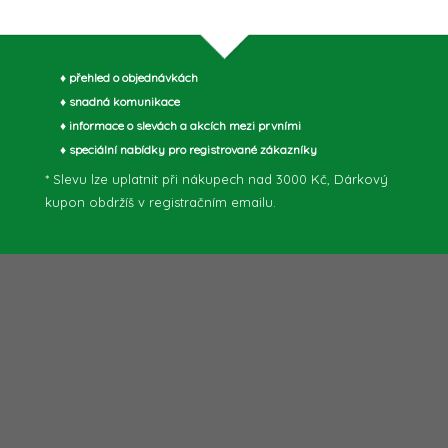
c
♦ přehled o objednávkách
p
♦ snadná komunikace
♦ informace o slevách a akcích mezi prvními
♦ speciální nabídky pro registrované zákazníky
* Slevu lze uplatnit při nákupech nad 3000 Kč, Dárkový
v
kupon obdržíš v registračním emailu.
k
y
v
ý
p