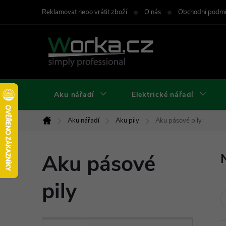
Přejít
Reklamovat nebo vrátit zboží
O nás
Obchodní podm
na
obsah
Aku nářadí
Elektrické nářadí
Aku nářadí
Aku pily
Aku pásové pily
Domů
Aku pásové
pily