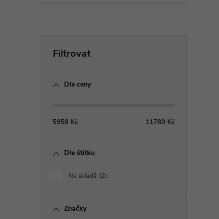
P
o
Dle ceny
s
t
5958
Kč
11789
Kč
r
Dle štítku
a
Na skladě
2
n
Značky
n