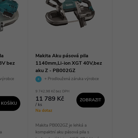
la
Makita Aku pásová pila
8V bez
1140mm,Li-ion XGT 40V,bez
aku Z - PB002GZ
 výrobce
+ Prodloužená záruka výrobce
9 742,98 Kč bez DPH
11 789 Kč
ZOBRAZIT
 KOŠÍKU
/ ks
Na dotaz
Makita PB002GZ je lehká a
a
kompaktní aku pásová pila s