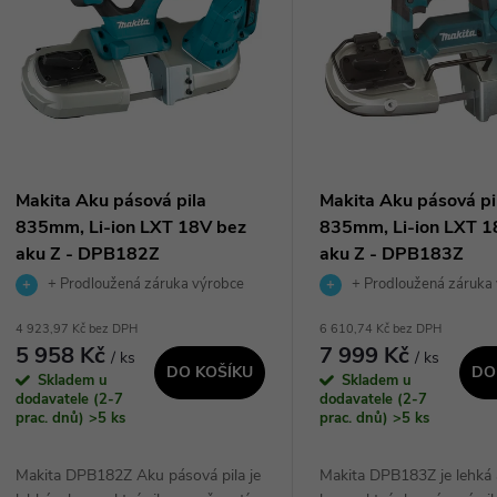
n
p
p
s
r
p
Makita Aku pásová pila
Makita Aku pásová pi
o
835mm, Li-ion LXT 18V bez
835mm, Li-ion LXT 1
r
aku Z - DPB182Z
aku Z - DPB183Z
d
+ Prodloužená záruka výrobce
+ Prodloužená záruka
o
4 923,97 Kč bez DPH
6 610,74 Kč bez DPH
u
5 958 Kč
7 999 Kč
/ ks
/ ks
d
DO KOŠÍKU
DO
Skladem u
Skladem u
k
dodavatele (2-7
dodavatele (2-7
u
prac. dnů)
>5 ks
prac. dnů)
>5 ks
t
k
Makita DPB182Z Aku pásová pila je
Makita DPB183Z je lehká 