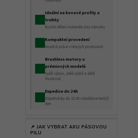
materiálu
Ideální na kovové profily a
í
trubky
i
Rychlé dělení materiálu bez námahy
Kompaktní provedení
Snadná práce v těsných prostorech
Brushless motory u
prémiových modelů
Vyšší výkon, delší výdrž a delší
životnost
Expedice do 24h
Objednávky do 13:00 odesíláme tentýž
den
📌 JAK VYBRAT AKU PÁSOVOU
PILU