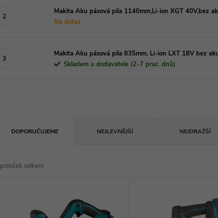
Makita Aku pásová pila 1140mm,Li-ion XGT 40V,bez a
Na dotaz
Makita Aku pásová pila 835mm, Li-ion LXT 18V bez a
Skladem u dodavatele (2-7 prac. dnů)
Ř
DOPORUČUJEME
NEJLEVNĚJŠÍ
NEJDRAŽŠÍ
a
položek celkem
z
V
e
ý