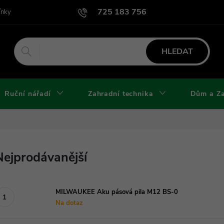
725 183 756
ínky
Podmínky užití webu
Podmínky ochrany osobních údajů a cook
HLEDAT
Ruční nářadí
Zahradní technika
Dům a Z
Nejprodávanější
MILWAUKEE Aku pásová pila M12 BS-0
Na dotaz