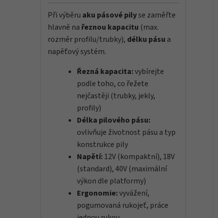
Při výběru
aku pásové pily
se zaměřte
hlavně na
řeznou kapacitu
(max.
rozměr profilu/trubky),
délku pásu
a
napěťový systém.
Řezná kapacita:
vybírejte
podle toho, co řežete
nejčastěji (trubky, jekly,
profily)
Délka pilového pásu:
ovlivňuje životnost pásu a typ
konstrukce pily
Napětí:
12V (kompaktní), 18V
(standard), 40V (maximální
výkon dle platformy)
Ergonomie:
vyvážení,
pogumovaná rukojeť, práce
jednou rukou