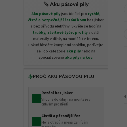
🪚 Aku pásové pily
Aku pásové pily
jsou ideální pro
rychlé,
čisté a bezpečnější řezání kovu
bez jisker
a bez přívodu elektřiny. Skvěle se hodí na
trubky, závitové tyče, profily
a další
materiály v dílně, na montáži i v terénu.
Pokud hledáte kompletní nabídku, podívejte
se i do kategorie
aku pily
nebo na
specializované
aku pily na kov
.
PROČ AKU PÁSOVOU PILU
Řezání bez jisker
4
Vhodné do dílny i na montáže v
citlivém prostředí
Čistší a přesnější řez
Méně otřepů a menší zahřívání