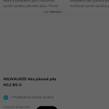
ů
lehká a kompaktní pila s možností
kompaktní aku pásová pil
rychlé výměny pilového pásu. Pevný
možností rychlé výměny 
t
hliníkový rám zaručuje spolehlivé
pásu. Díky spolehlivému
Kód:
DPB182Z
vedení pásu a pogumovaná
bezuhlíkovému motoru a
ů
rukojeť...
hliníkovému rámu zaručuj
výrazně...
MILWAUKEE Aku pásová pila
M12 BS-0
+ Prodloužená záruka výrobce
5 819,01 Kč bez DPH