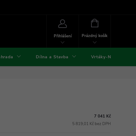
ies
Kontakty
Doprava a platba
Formuláře ke stažení
NÁKUPNÍ
KOŠÍK
Prázdný košík
Přihlášení
ahrada
Dílna a Stavba
Vrtáky-Nástroje
7 041 Kč
5 819,01 Kč bez DPH