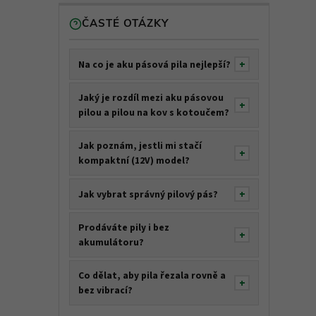
ČASTÉ OTÁZKY
Na co je aku pásová pila nejlepší?
Jaký je rozdíl mezi aku pásovou
pilou a pilou na kov s kotoučem?
Jak poznám, jestli mi stačí
kompaktní (12V) model?
Jak vybrat správný pilový pás?
Prodáváte pily i bez
akumulátoru?
Co dělat, aby pila řezala rovně a
bez vibrací?