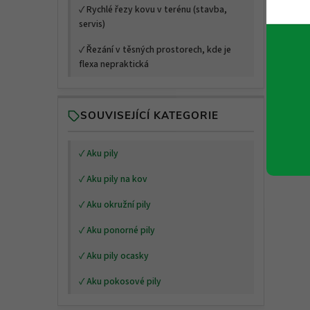
✓ Rychlé řezy kovu v terénu (stavba,
servis)
í
✓ Řezání v těsných prostorech, kde je
flexa nepraktická
r
SOUVISEJÍCÍ KATEGORIE
✓ Aku pily
✓ Aku pily na kov
✓ Aku okružní pily
✓ Aku ponorné pily
✓ Aku pily ocasky
✓ Aku pokosové pily
i