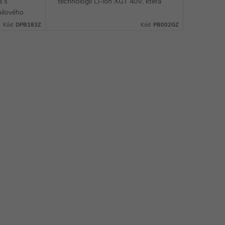
a s
technologií Li-ion XGT 40V, která
pilového
umožňuje extrémní zatížení stroje a
dlouhou výdrž na jedno nabití
Kód:
DPB183Z
Kód:
PB002GZ
 pevnému
akumulátoru. S velkou...
e