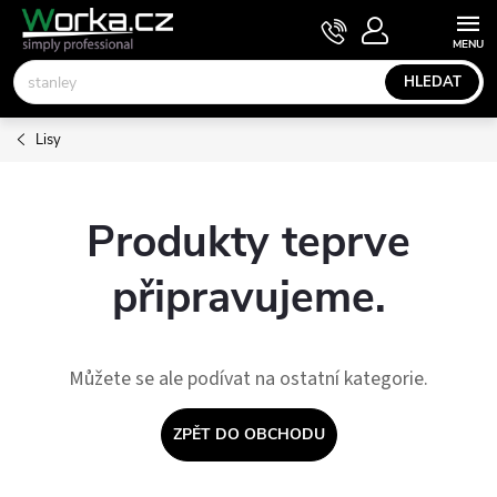
Přejít
NÁKUPNÍ
KOŠÍK
na
obsah
HLEDAT
Lisy
Produkty teprve
připravujeme.
Můžete se ale podívat na ostatní kategorie.
ZPĚT DO OBCHODU