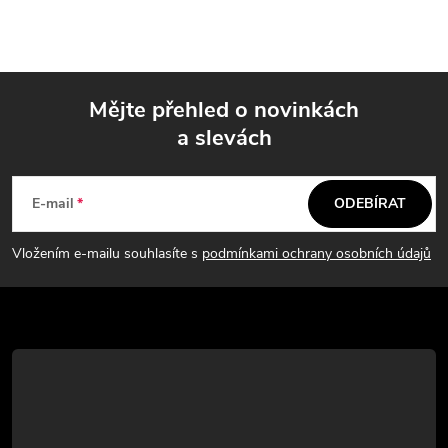
Mějte přehled o novinkách
a slevách
Z
á
E-mail
ODEBÍRAT
p
Vložením e-mailu souhlasíte s
podmínkami ochrany osobních údajů
a
t
í