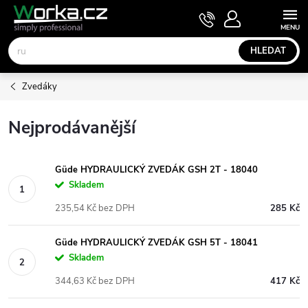
Přejít
NÁKUPNÍ
KOŠÍK
na
obsah
HLEDAT
Zvedáky
Nejprodávanější
Güde HYDRAULICKÝ ZVEDÁK GSH 2T - 18040
Skladem
235,54 Kč bez DPH
285 Kč
Güde HYDRAULICKÝ ZVEDÁK GSH 5T - 18041
Skladem
344,63 Kč bez DPH
417 Kč