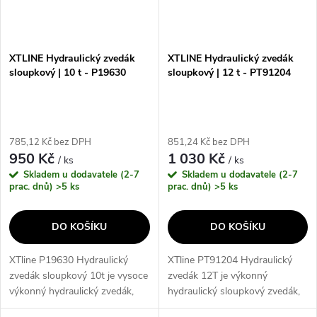
XTLINE Hydraulický zvedák
XTLINE Hydraulický zvedák
sloupkový | 10 t - P19630
sloupkový | 12 t - PT91204
785,12 Kč bez DPH
851,24 Kč bez DPH
950 Kč
1 030 Kč
/ ks
/ ks
Skladem u dodavatele (2-7
Skladem u dodavatele (2-7
prac. dnů)
>5 ks
prac. dnů)
>5 ks
DO KOŠÍKU
DO KOŠÍKU
XTline P19630 Hydraulický
XTline PT91204 Hydraulický
zvedák sloupkový 10t je vysoce
zvedák 12T je výkonný
výkonný hydraulický zvedák,
hydraulický sloupkový zvedák,
který je ideální pro použití v
který je ideální pro použití v