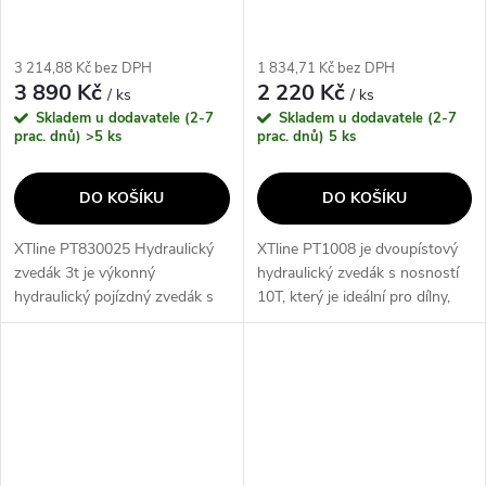
3 214,88 Kč bez DPH
1 834,71 Kč bez DPH
3 890 Kč
2 220 Kč
/ ks
/ ks
Skladem u dodavatele (2-7
Skladem u dodavatele (2-7
prac. dnů)
>5 ks
prac. dnů)
5 ks
DO KOŠÍKU
DO KOŠÍKU
XTline PT830025 Hydraulický
XTline PT1008 je dvoupístový
zvedák 3t je výkonný
hydraulický zvedák s nosností
hydraulický pojízdný zvedák s
10T, který je ideální pro dílny,
nosností až 3 tuny. S větší
garáže a další aplikace. Díky
výškou dosahu a technickými
minimální výšce 228 mm a
parametry jako je minimální
maximální výšce 601 mm...
výška 130 mm,...