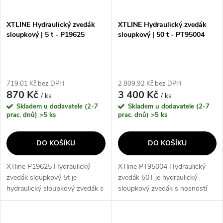
XTLINE Hydraulický zvedák
XTLINE Hydraulický zvedák
sloupkový | 5 t - P19625
sloupkový | 50 t - PT95004
719,01 Kč bez DPH
2 809,92 Kč bez DPH
870 Kč
3 400 Kč
/ ks
/ ks
Skladem u dodavatele (2-7
Skladem u dodavatele (2-7
prac. dnů)
>5 ks
prac. dnů)
>5 ks
DO KOŠÍKU
DO KOŠÍKU
XTline P19625 Hydraulický
XTline PT95004 Hydraulický
zvedák sloupkový 5t je
zvedák 50T je hydraulický
hydraulický sloupkový zvedák s
sloupkový zvedák s nosností
nosností 5 t, který je ideální pro
50t, který je ideální pro použití v
použití v garáži, dílně nebo
garáži, dílně nebo jiných
jiných prostorách. S minimální...
prostorách. S minimální výškou