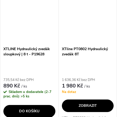
300...
XTLINE Hydraulický zvedák
XTline PT0802 Hydraulický
sloupkový | 8 t - P19628
zvedák 8T
735,54 Kč bez DPH
1 636,36 Kč bez DPH
890 Kč
1 980 Kč
/ ks
/ ks
Skladem u dodavatele (2-7
Na dotaz
prac. dnů)
>5 ks
ZOBRAZIT
DO KOŠÍKU