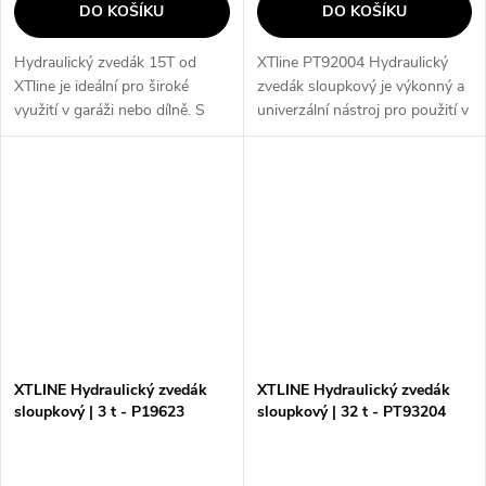
DO KOŠÍKU
DO KOŠÍKU
Hydraulický zvedák 15T od
XTline PT92004 Hydraulický
XTline je ideální pro široké
zvedák sloupkový je výkonný a
využití v garáži nebo dílně. S
univerzální nástroj pro použití v
maximální zátěží 15t a
garáži, dílně nebo jiných
minimální výškou 227 mm
prostorách. S nosností 20t a
poskytuje spolehlivý a silný
minimální výškou 235mm je...
zvedací...
XTLINE Hydraulický zvedák
XTLINE Hydraulický zvedák
sloupkový | 3 t - P19623
sloupkový | 32 t - PT93204