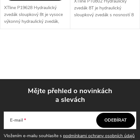
XTline PT0802 Hydraulický
XTline P19628 Hydraulický
zvedák 8T je hydraulický
zvedák sloupkový 8t je vysoce
sloupkový zvedák s nosností 8
výkonný hydraulický zvedák,
t, který je ideální pro použití v
který je ideální pro použití v
garáži, dílně nebo jiných
garáži, dílně nebo jiných
prostorách. S minimální výškou
prostorách. S nosností 8 tun
270...
O
a...
v
l
á
Mějte přehled o novinkách
d
a slevách
Z
a
á
c
E-mail
ODEBÍRAT
p
í
Vložením e-mailu souhlasíte s
podmínkami ochrany osobních údajů