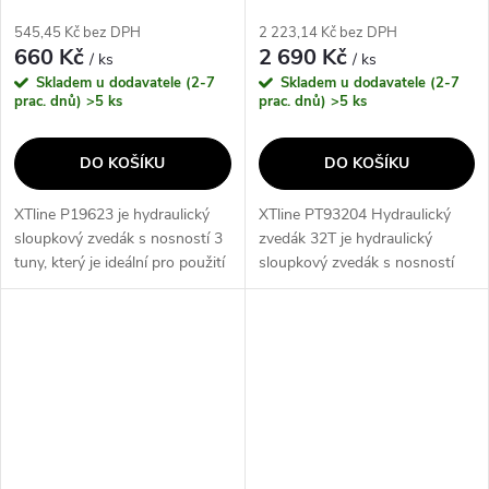
545,45 Kč bez DPH
2 223,14 Kč bez DPH
660 Kč
2 690 Kč
/ ks
/ ks
Skladem u dodavatele (2-7
Skladem u dodavatele (2-7
prac. dnů)
>5 ks
prac. dnů)
>5 ks
DO KOŠÍKU
DO KOŠÍKU
XTline P19623 je hydraulický
XTline PT93204 Hydraulický
sloupkový zvedák s nosností 3
zvedák 32T je hydraulický
tuny, který je ideální pro použití
sloupkový zvedák s nosností
v garáži nebo dílně. Díky
32t, který je ideální pro použití v
minimální výšce 194 mm a
garáži, dílně nebo jiných
maximální výšce 372 mm
prostorách. S minimální výškou
umožňuje...
285...