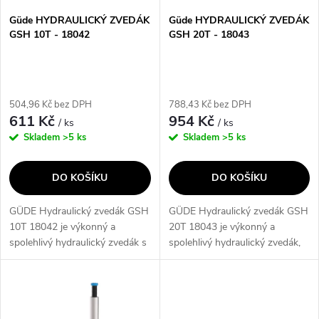
s
p
Güde HYDRAULICKÝ ZVEDÁK
Güde HYDRAULICKÝ ZVEDÁK
GSH 10T - 18042
GSH 20T - 18043
p
r
r
o
504,96 Kč bez DPH
788,43 Kč bez DPH
o
611 Kč
954 Kč
/ ks
/ ks
d
Skladem
>5 ks
Skladem
>5 ks
d
u
DO KOŠÍKU
DO KOŠÍKU
u
k
GÜDE Hydraulický zvedák GSH
GÜDE Hydraulický zvedák GSH
k
10T 18042 je výkonný a
20T 18043 je výkonný a
t
spolehlivý hydraulický zvedák s
spolehlivý hydraulický zvedák,
t
nosností 10 tun. Jeho klíčovými
který umožňuje snadné a
ů
vlastnostmi jsou robustní
bezpečné zvedání těžkých
ů
konstrukce, snadné ovládání a...
břemen a vozidel. S maximální
nosností 20 tun...