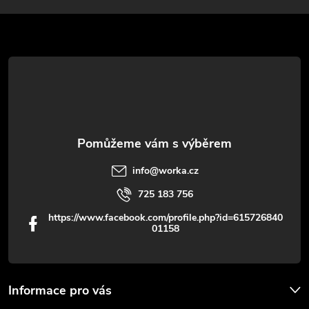
p
a
r
t
v
í
k
y
v
info
@
worka.cz
ý
725 183 756
p
https://www.facebook.com/profile.php?id=615726840
01158
i
s
u
Informace pro vás