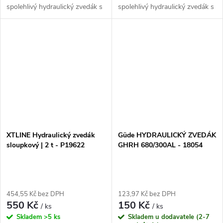
spolehlivý hydraulický zvedák s
spolehlivý hydraulický zvedák s
nosností 2 tuny. Jeho klíčovými
nosností 5 tun. Jeho hlavními
vlastnostmi jsou robustní
vlastnostmi jsou robustní
konstrukce, snadné ovládání a...
konstrukce, snadné ovládání a...
XTLINE Hydraulický zvedák
Güde HYDRAULICKÝ ZVEDÁK
sloupkový | 2 t - P19622
GHRH 680/300AL - 18054
454,55 Kč bez DPH
123,97 Kč bez DPH
550 Kč
150 Kč
/ ks
/ ks
Skladem
>5 ks
Skladem u dodavatele (2-7