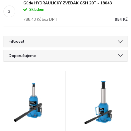
Güde HYDRAULICKÝ ZVEDÁK GSH 20T - 18043
Skladem
788,43 Kč bez DPH
954 Kč
Filtrovat
Ř
Doporučujeme
a
Nejlevnější
V
Nejdražší
z
ý
Nejprodávanější
e
p
Abecedně
n
i
í