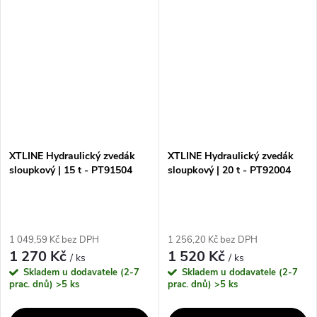
garáži, dílně nebo jiných
garáži, dílně nebo jiných
prostorách. S nosností 10 tun
prostorách. S nosností 12 t a
a...
minimální...
XTLINE Hydraulický zvedák
XTLINE Hydraulický zvedák
sloupkový | 15 t - PT91504
sloupkový | 20 t - PT92004
1 049,59 Kč bez DPH
1 256,20 Kč bez DPH
1 270 Kč
1 520 Kč
/ ks
/ ks
Skladem u dodavatele (2-7
Skladem u dodavatele (2-7
prac. dnů)
>5 ks
prac. dnů)
>5 ks