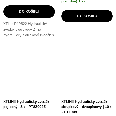
prac. dnů)
1 ks
DO KOŠÍKU
DO KOŠÍKU
XTline P19622 Hydraulický
zvedák sloupkový 2T je
hydraulický sloupkový zvedák s
nosností 2 t, který je ideální pro
použití v garáži, dílně nebo
jiných prostorách. S minimální...
XTLINE Hydraulický zvedák
XTLINE Hydraulický zvedák
pojizdný | 3 t - PT830025
sloupkový - dvoupístový | 10 t
- PT1008