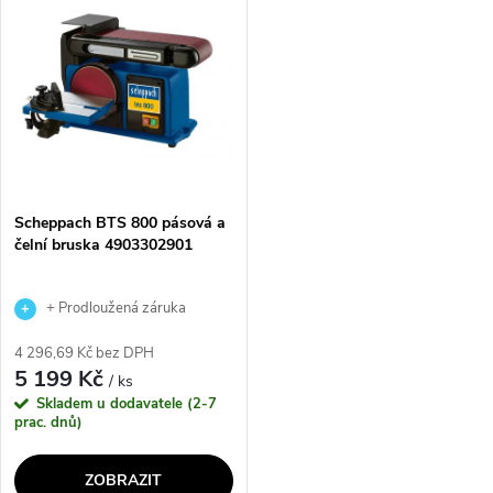
ů
bezúdržbovým indukčním
dřevo, plasty a další neželezné
motorem poskytuje...
materiály....
Scheppach BTS 800 pásová a
čelní bruska 4903302901
+ Prodloužená záruka
výrobce
4 296,69 Kč bez DPH
5 199 Kč
/ ks
Skladem u dodavatele (2-7
prac. dnů)
ZOBRAZIT