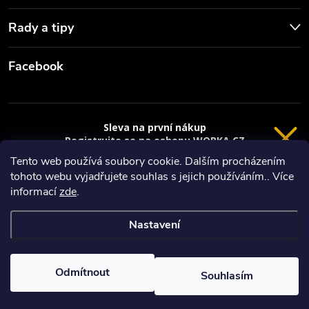
Rady a tipy
Facebook
Sleva na první nákup
Registrujte se na eshopu WORKA.CZ
VRÁCENÍ 14 DNÍ
a
sleva 100 Kč*
na nákup je Vaše.
Tento web používá soubory cookie. Dalším procházením
tohoto webu vyjadřujete souhlas s jejich používáním.. Více
Registrace
Copyright 2026
Worka.cz - Vše pro práci a řemeslo
. Všechna práva
informací
zde
.
vyhrazena.
*platí při nákupu nad 3000 Kč
Nastavení
Privacy policy
Vytvořil Shoptet
Nastavil tým EshopyUmíme.cz
Odmítnout
Souhlasím
Odstoupit od smlouvy