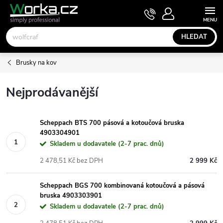
Přejít
NÁKUPNÍ
KOŠÍK
na
obsah
HLEDAT
Brusky na kov
Nejprodávanější
Scheppach BTS 700 pásová a kotoučová bruska
4903304901
Skladem u dodavatele (2-7 prac. dnů)
2 478,51 Kč bez DPH
2 999 Kč
Scheppach BGS 700 kombinovaná kotoučová a pásová
bruska 4903303901
Skladem u dodavatele (2-7 prac. dnů)