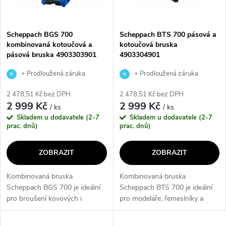
i
í
s
p
Scheppach BGS 700
Scheppach BTS 700 pásová a
kombinovaná kotoučová a
kotoučová bruska
p
pásová bruska 4903303901
4903304901
r
r
+ Prodloužená záruka
+ Prodloužená záruka
o
výrobce
výrobce
2 478,51 Kč bez DPH
2 478,51 Kč bez DPH
o
2 999 Kč
2 999 Kč
/ ks
/ ks
d
Skladem u dodavatele (2-7
Skladem u dodavatele (2-7
d
prac. dnů)
prac. dnů)
u
u
ZOBRAZIT
ZOBRAZIT
k
k
Kombinovaná bruska
Kombinovaná bruska
t
Scheppach BGS 700 je ideální
Scheppach BTS 700 je ideální
t
pro broušení kovových i
pro modeláře, řemeslníky a
nekovových materiálů. S velmi
hobby uživatele. S její pomocí
ů
stabilní kovovou konstrukcí a
můžete precizně opracovat