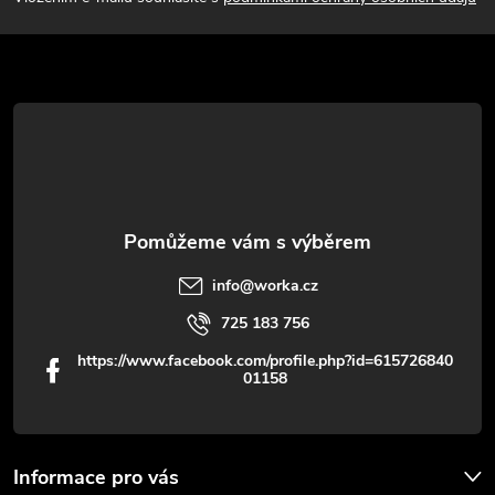
p
a
r
t
v
í
k
y
v
info
@
worka.cz
ý
725 183 756
p
https://www.facebook.com/profile.php?id=615726840
01158
i
s
u
Informace pro vás