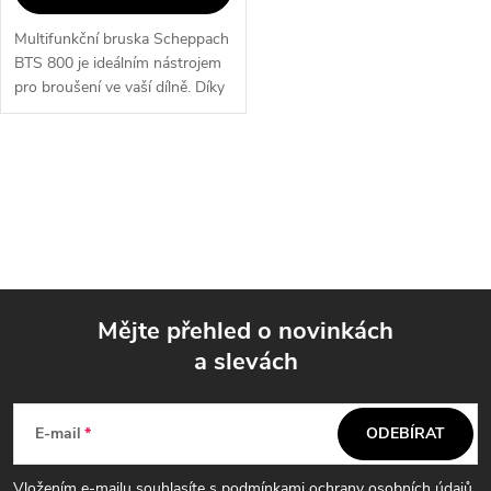
Multifunkční bruska Scheppach
BTS 800 je ideálním nástrojem
pro broušení ve vaší dílně. Díky
kombinaci brusného pásu a
kotoučové brusky dokáže
vyřešit všechny broušení
O
spojené...
v
l
á
Mějte přehled o novinkách
d
a slevách
Z
a
á
c
E-mail
ODEBÍRAT
p
í
Vložením e-mailu souhlasíte s
podmínkami ochrany osobních údajů