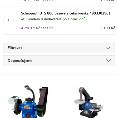
2 478,51 Kč bez DPH
2 999 Kč
Scheppach BTS 800 pásová a čelní bruska 4903302901
Skladem u dodavatele (2-7 prac. dnů)
4 296,69 Kč bez DPH
5 199 Kč
Filtrovat
Ř
Doporučujeme
a
Nejlevnější
V
Nejdražší
z
ý
Nejprodávanější
e
p
Abecedně
n