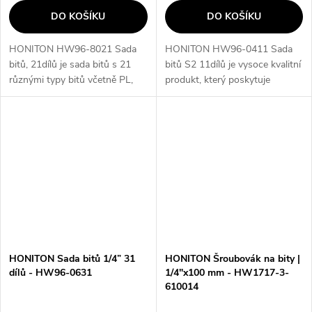
DO KOŠÍKU
DO KOŠÍKU
HONITON HW96-8021 Sada
HONITON HW96-0411 Sada
bitů, 21dílů je sada bitů s 21
bitů S2 11dílů je vysoce kvalitní
různými typy bitů včetně PL,
produkt, který poskytuje
PH, PZ, TRX, HEX a držákem s
vysokou přesnost zpracování a
1/4" upnutím. Tato sada
snižuje prokluz a Cam-out při
poskytuje širokou škálu
použití. Díky technologii RSC
možností pro...
a...
HONITON Sada bitů 1/4” 31
HONITON Šroubovák na bity |
dílů - HW96-0631
1/4"x100 mm - HW1717-3-
610014