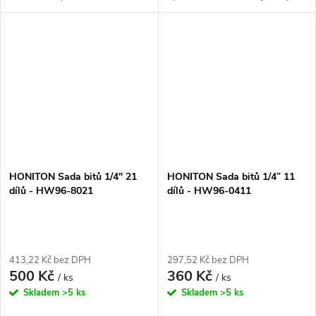
matiček. Díky svému
vám umožní snadno a efektivně
magnetickému designu je
provádět různé úkoly. Sada
zajištěna pevná a stabilní fixace,
obsahuje šroubovák s bity a
což...
držák na bity,...
HONITON Sada bitů 1/4" 21
HONITON Sada bitů 1/4” 11
dílů - HW96-8021
dílů - HW96-0411
413,22 Kč bez DPH
297,52 Kč bez DPH
500 Kč
360 Kč
/ ks
/ ks
Skladem
>5 ks
Skladem
>5 ks