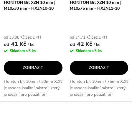
HONITON Bit XZN 10 mm |
HONITON Bit XZN 10 mm |
M10x30 mm - HXZN10-10
M10x75 mm - HXZN11-10
od 33,88 Kč bez DPH
od 34,71 Kč bez DPH
41 Kč
42 Kč
od
od
/ ks
/ ks
Skladem
>5 ks
Skladem
>5 ks
ZOBRAZIT
ZOBRAZIT
Honiton bit 10mm / 30mm XZN
Honiton bit 10mm / 75mm XZN
je vysoce kvalitní nástroj, který
je vysoce kvalitní nástroj, který
je ideální pro použití při
je ideální pro použití při
opravách a údržbě. Jeho klíčové
opravách a údržbě. Jeho klíčové
vlastnosti zahrnují odolnost,
vlastnosti zahrnují odolnost,
přesnost a univerzálnost,...
přesnost a univerzálnost,...