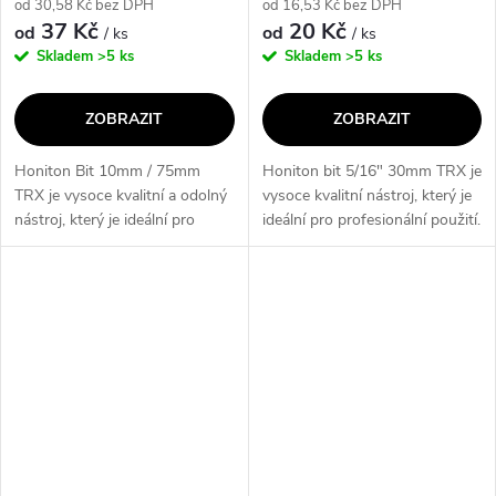
od 30,58 Kč bez DPH
od 16,53 Kč bez DPH
37 Kč
20 Kč
od
od
/ ks
/ ks
Skladem
>5 ks
Skladem
>5 ks
ZOBRAZIT
ZOBRAZIT
Honiton Bit 10mm / 75mm
Honiton bit 5/16" 30mm TRX je
TRX je vysoce kvalitní a odolný
vysoce kvalitní nástroj, který je
nástroj, který je ideální pro
ideální pro profesionální použití.
profesionální použití. Jeho
Jeho klíčové vlastnosti zahrnují
klíčové vlastnosti zahrnují
odolnost, přesnost a dlouhou
10mm průměr a 75mm délku,
životnost. Díky...
což...