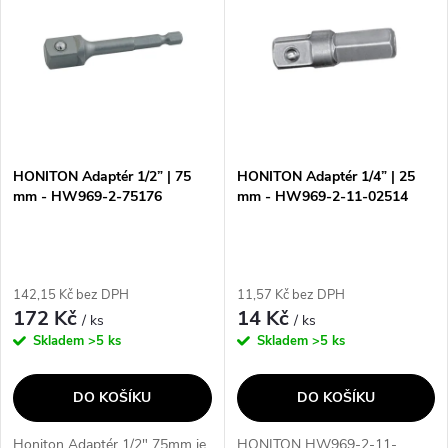
ý
Nejprodávanější
e
p
Abecedně
n
i
í
s
p
HONITON Adaptér 1/2” | 75
HONITON Adaptér 1/4” | 25
mm - HW969-2-75176
mm - HW969-2-11-02514
p
r
r
o
142,15 Kč bez DPH
11,57 Kč bez DPH
o
172 Kč
14 Kč
/ ks
/ ks
d
Skladem
>5 ks
Skladem
>5 ks
d
u
DO KOŠÍKU
DO KOŠÍKU
u
k
Honiton Adaptér 1/2" 75mm je
HONITON HW969-2-11-