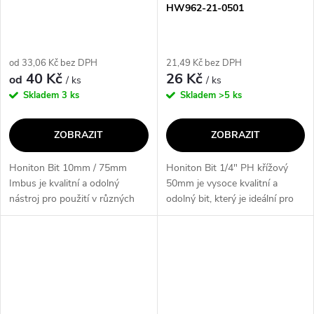
HW962-21-0501
od 33,06 Kč bez DPH
21,49 Kč bez DPH
40 Kč
26 Kč
od
/ ks
/ ks
Skladem
3 ks
Skladem
>5 ks
ZOBRAZIT
ZOBRAZIT
Honiton Bit 10mm / 75mm
Honiton Bit 1/4" PH křížový
Imbus je kvalitní a odolný
50mm je vysoce kvalitní a
nástroj pro použití v různých
odolný bit, který je ideální pro
aplikacích. S jeho rozsahem
použití s křížovými šrouby PH1,
velikostí a délky 75mm, je
PH2 a PH3. Jeho prodloužená
ideální pro práci s imbusovými
délka 50mm umožňuje snadný...
šrouby....