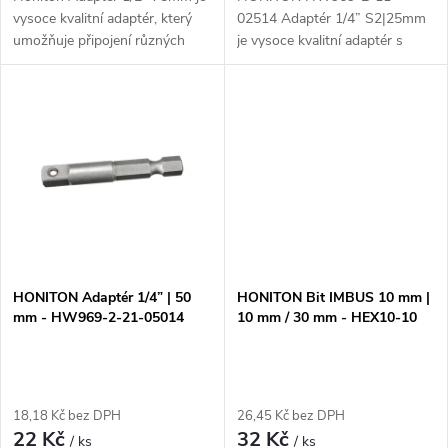
k
vysoce kvalitní adaptér, který
02514 Adaptér 1/4” S2|25mm
t
umožňuje připojení různých
je vysoce kvalitní adaptér s
t
nástrojů a příslušenství s 1/2"
délkou 25mm, který je vhodný
ů
velikostí. Díky svému
pro použití s 1/4" nástroji. Díky
ů
robustnímu provedení a
svému designu splňuje
preciznímu...
standard DIN 3126...
HONITON Adaptér 1/4” | 50
HONITON Bit IMBUS 10 mm |
mm - HW969-2-21-05014
10 mm / 30 mm - HEX10-10
18,18 Kč bez DPH
26,45 Kč bez DPH
22 Kč
32 Kč
/ ks
/ ks