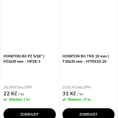
demontáži šroubů s křížovou
plochý design umožňuje
hlavou. Díky svému designu a...
snadnou manipulaci a přesné
utahování...
HONITON Bit PZ 5/16" |
HONITON Bit TRX 10 mm |
PZ3x30 mm - HPZ8-3
T20x30 mm - HTRX10-20
18,18 Kč bez DPH
25,62 Kč bez DPH
22 Kč
31 Kč
/ ks
/ ks
Skladem
3 ks
Skladem
>5 ks
ZOBRAZIT
ZOBRAZIT