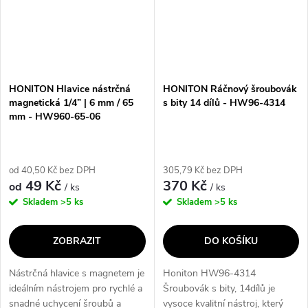
HONITON Hlavice nástrčná
HONITON Ráčnový šroubovák
magnetická 1/4” | 6 mm / 65
s bity 14 dílů - HW96-4314
mm - HW960-65-06
od 40,50 Kč bez DPH
305,79 Kč bez DPH
49 Kč
370 Kč
od
/ ks
/ ks
Skladem
>5 ks
Skladem
>5 ks
ZOBRAZIT
DO KOŠÍKU
Nástrčná hlavice s magnetem je
Honiton HW96-4314
ideálním nástrojem pro rychlé a
Šroubovák s bity, 14dílů je
snadné uchycení šroubů a
vysoce kvalitní nástroj, který