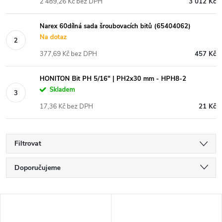
2 489,26 Kč bez DPH
3 012 Kč
Narex 60dílná sada šroubovacích bitů (65404062)
Na dotaz
377,69 Kč bez DPH
457 Kč
HONITON Bit PH 5/16" | PH2x30 mm - HPH8-2
Skladem
17,36 Kč bez DPH
21 Kč
Filtrovat
Ř
Doporučujeme
a
Nejlevnější
V
Nejdražší
z