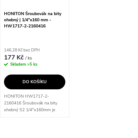
HONITON Šroubovák na bity
ohebný | 1/4"x160 mm -
HW1717-2-2160416
146,28 Kč bez DPH
177 Kč
/ ks
Skladem
>5 ks
DO KOŠÍKU
HONITON HW1717-2-
2160416 Šroubovák na bity
ohebný S2 1/4"x160mm je
vysoce kvalitní nástroj, který
vám umožní snadno a efektivně
pracovat s bity. Díky ohebnému
O
designu a pevnému...