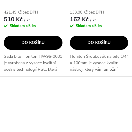
421,49 Kč bez DPH
133,88 Kč bez DPH
510 Kč
162 Kč
/ ks
/ ks
Skladem
>5 ks
Skladem
>5 ks
DO KOŠÍKU
DO KOŠÍKU
Sada bitů Honiton HW96-0631
Honiton Šroubovák na bity 1/4"
je vyrobena z vysoce kvalitní
× 100mm je vysoce kvalitní
oceli s technologií RSC, která
nástroj, který vám umožní
zaručuje vysokou přesnost
snadno a efektivně utahovat a
zpracování a přesné sedění ve
povolovat šrouby. Díky svému
šroubu. Díky povrchovým
robustnímu provedení a...
úpravám...