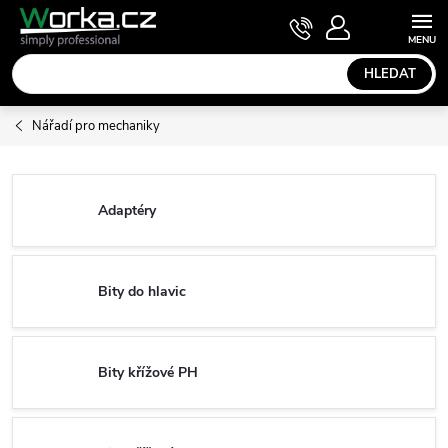
Přejít
NÁKUPNÍ
KOŠÍK
na
obsah
HLEDAT
Nářadí pro mechaniky
Adaptéry
Bity do hlavic
Bity křížové PH