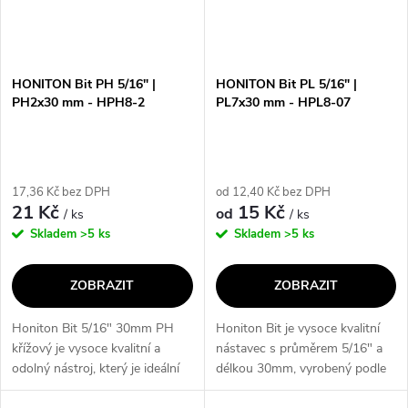
HONITON Bit PH 5/16" |
HONITON Bit PL 5/16" |
PH2x30 mm - HPH8-2
PL7x30 mm - HPL8-07
17,36 Kč bez DPH
od 12,40 Kč bez DPH
21 Kč
15 Kč
od
/ ks
/ ks
Skladem
>5 ks
Skladem
>5 ks
ZOBRAZIT
ZOBRAZIT
Honiton Bit 5/16" 30mm PH
Honiton Bit je vysoce kvalitní
křížový je vysoce kvalitní a
nástavec s průměrem 5/16" a
odolný nástroj, který je ideální
délkou 30mm, vyrobený podle
pro použití při montáži a
standardu DIN3126. Jeho