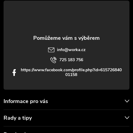
t
y
í
v
ý
p
info
@
worka.cz
i
725 183 756
s
https://www.facebook.com/profile.php?id=615726840
01158
u
Informace pro vás
Rady a tipy