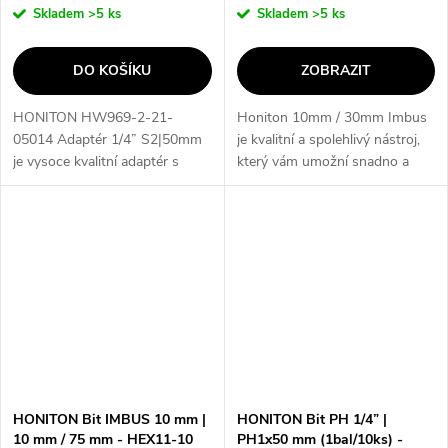
Skladem
>5 ks
Skladem
>5 ks
DO KOŠÍKU
ZOBRAZIT
HONITON HW969-2-21-
Honiton 10mm / 30mm Imbus
05014 Adaptér 1/4” S2|50mm
je kvalitní a spolehlivý nástroj,
je vysoce kvalitní adaptér s
který vám umožní snadno a
délkou 50mm, který je vhodný
efektivně utahovat a povolovat
pro použití s nástroji s 1/4"
šrouby a matice. Díky svému
hrotem. Díky svému standardu
univerzálnímu designu a
DIN 3126 je...
různým...
HONITON Bit IMBUS 10 mm |
HONITON Bit PH 1/4” |
10 mm / 75 mm - HEX11-10
PH1x50 mm (1bal/10ks) -