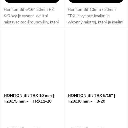
Honiton Bit 5/16" 30mm PZ
Honiton Bit 10mm / 30mm
Křížový je vysoce kvalitní
TRX je vysoce kvalitní a
nástavec pro šroubováky, který
výkonný nástroj, který je ideální
vyniká svou odolností a
pro profesionální použití. S jeho
dlouhou životností. Díky PZ3 -
unikátním designem a
PZ4 profilu je ideální pro práci
precizním provedením je tento
s...
bit...
HONITON Bit TRX 10 mm |
HONITON Bit TRX 5/16" |
T20x75 mm - HTRX11-20
T20x30 mm - H8-20