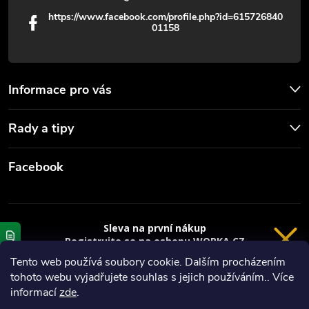
p
https://www.facebook.com/profile.php?id=615726840
01158
i
s
u
Informace pro vás
Rady a tipy
Facebook
Sleva na první nákup
Registrujte se na eshopu WORKA.CZ
VRÁCENÍ 14 DNÍ
a
sleva 100 Kč*
na nákup je Vaše.
Tento web používá soubory cookie. Dalším procházením
tohoto webu vyjadřujete souhlas s jejich používáním.. Více
Registrace
Copyright 2026
Worka.cz - Vše pro práci a řemeslo
. Všechna práva
informací
zde
.
vyhrazena.
*platí při nákupu nad 3000 Kč