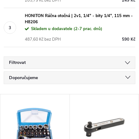
205,79 Kč bez DPH
249 Kč
HONITON Ráčna otočná | 2v1, 1/4" - bity 1/4", 115 mm -
H8206
Skladem u dodavatele (2-7 prac. dnů)
487,60 Kč bez DPH
590 Kč
Filtrovat
Ř
Doporučujeme
a
Nejlevnější
V
Nejdražší
z
ý
Nejprodávanější
e
p
Abecedně