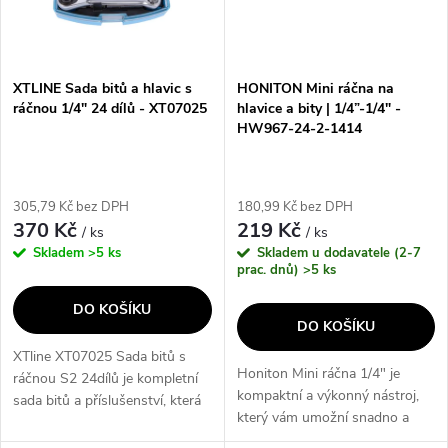
n
i
í
s
p
XTLINE Sada bitů a hlavic s
HONITON Mini ráčna na
ráčnou 1/4" 24 dílů - XT07025
hlavice a bity | 1/4”-1/4" -
p
HW967-24-2-1414
r
r
o
305,79 Kč bez DPH
180,99 Kč bez DPH
o
370 Kč
219 Kč
/ ks
/ ks
d
Skladem
>5 ks
Skladem u dodavatele (2-7
d
prac. dnů)
>5 ks
u
DO KOŠÍKU
u
DO KOŠÍKU
k
XTline XT07025 Sada bitů s
k
Honiton Mini ráčna 1/4" je
ráčnou S2 24dílů je kompletní
t
kompaktní a výkonný nástroj,
sada bitů a příslušenství, která
t
který vám umožní snadno a
usnadní každou práci s šrouby
rychle utahovat a povolovat
a hmoždinkami. Obsahuje