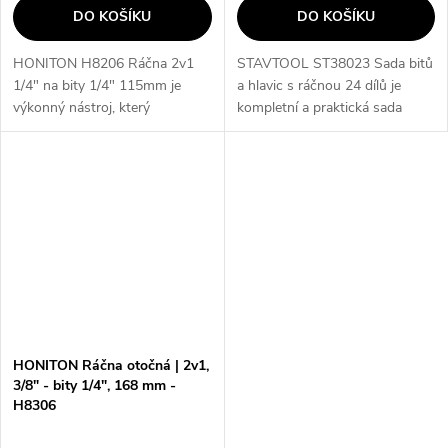
DO KOŠÍKU
DO KOŠÍKU
HONITON H8206 Ráčna 2v1
STAVTOOL ST38023 Sada bitů
1/4" na bity 1/4" 115mm je
a hlavic s ráčnou 24 dílů je
výkonný nástroj, který
kompletní a praktická sada
kombinuje funkce ráčny a
nástrojů pro každodenní
bitového držáku v jednom. S
použití. Obsahuje
délkou 155mm a standardem
protiskluzovou rukojeť s
DIN 3122 je ideální pro...
magnetickým teleskopem a...
HONITON Ráčna otočná | 2v1,
3/8" - bity 1/4", 168 mm -
H8306