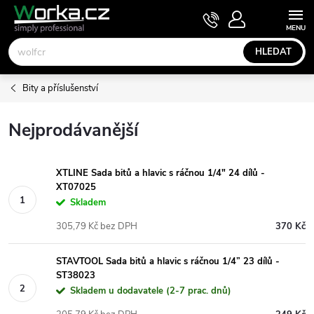
Přejít
NÁKUPNÍ
KOŠÍK
na
obsah
HLEDAT
Bity a příslušenství
Nejprodávanější
XTLINE Sada bitů a hlavic s ráčnou 1/4" 24 dílů -
XT07025
Skladem
305,79 Kč bez DPH
370 Kč
STAVTOOL Sada bitů a hlavic s ráčnou 1/4” 23 dílů -
ST38023
Skladem u dodavatele (2-7 prac. dnů)