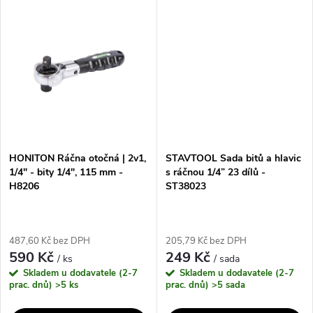
ů
ů
šrouby a matice. Díky svému
magnetický rychloupínací...
malému rozměru je ideální pro
práci na...
HONITON Ráčna otočná | 2v1,
STAVTOOL Sada bitů a hlavic
1/4" - bity 1/4", 115 mm -
s ráčnou 1/4” 23 dílů -
H8206
ST38023
487,60 Kč bez DPH
205,79 Kč bez DPH
590 Kč
249 Kč
/ ks
/ sada
Skladem u dodavatele (2-7
Skladem u dodavatele (2-7
prac. dnů)
>5 ks
prac. dnů)
>5 sada