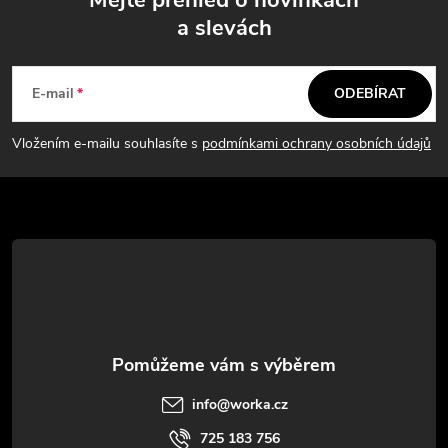
d
a slevách
Z
a
á
c
E-mail
ODEBÍRAT
p
í
Vložením e-mailu souhlasíte s
podmínkami ochrany osobních údajů
p
a
r
t
v
í
k
y
v
info
@
worka.cz
ý
725 183 756