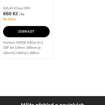
545,45 Kč bez DPH
660 Kč
/ ks
Na dotaz
ZOBRAZIT
Honiton H8306 Ráčna 2V1
3/8" bit 1/4mm 168mm je
výkonný nástroj s délkou
168mm a standardem DIN
3122. Tato ráčna je vybavena
2v1 funkcí a je ideální pro
O
použití s bity o...
v
l
á
Mějte přehled o novinkách