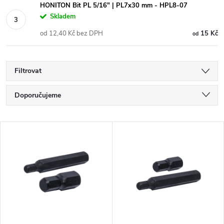
HONITON Bit PL 5/16" | PL7x30 mm - HPL8-07
Skladem
od 12,40 Kč bez DPH
15 Kč
od
Filtrovat
Ř
Doporučujeme
a
Nejlevnější
V
Nejdražší
z
ý
Nejprodávanější
e
p
Abecedně
n
i
í