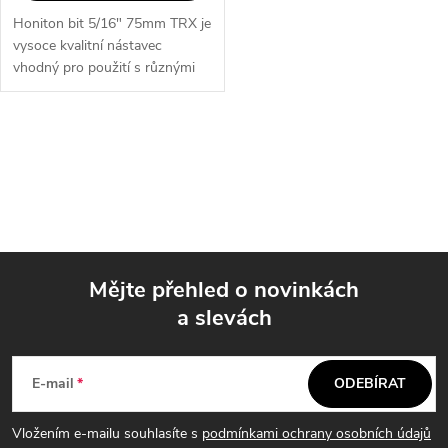
Honiton bit 5/16" 75mm TRX je
vysoce kvalitní nástavec
vhodný pro použití s různými
typy šroubováků. Díky svému
preciznímu provedení a odolné
konstrukci je ideální pro...
O
v
l
á
Mějte přehled o novinkách
d
a slevách
Z
a
á
c
E-mail
ODEBÍRAT
p
í
Vložením e-mailu souhlasíte s
podmínkami ochrany osobních údajů