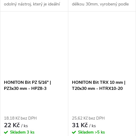
odolný nástroj, který je ideální
délkou 30mm, vyrobený podle
pro použití při montáži a
standardu DIN3126. Jeho
demontáži šroubů s křížovou
plochý design umožňuje
hlavou. Díky svému designu a...
snadnou manipulaci a přesné
utahování...
HONITON Bit PZ 5/16" |
HONITON Bit TRX 10 mm |
PZ3x30 mm - HPZ8-3
T20x30 mm - HTRX10-20
18,18 Kč bez DPH
25,62 Kč bez DPH
22 Kč
31 Kč
/ ks
/ ks
Skladem
3 ks
Skladem
>5 ks