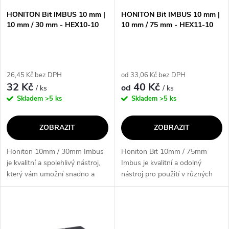
s
p
HONITON Bit IMBUS 10 mm |
HONITON Bit IMBUS 10 mm |
10 mm / 30 mm - HEX10-10
10 mm / 75 mm - HEX11-10
p
r
r
o
26,45 Kč bez DPH
od 33,06 Kč bez DPH
o
32 Kč
40 Kč
od
/ ks
/ ks
d
Skladem
>5 ks
Skladem
>5 ks
d
u
ZOBRAZIT
ZOBRAZIT
u
k
Honiton 10mm / 30mm Imbus
Honiton Bit 10mm / 75mm
k
je kvalitní a spolehlivý nástroj,
Imbus je kvalitní a odolný
t
který vám umožní snadno a
nástroj pro použití v různých
t
efektivně utahovat a povolovat
aplikacích. S jeho rozsahem
ů
šrouby a matice. Díky svému
velikostí a délky 75mm, je
ů
univerzálnímu designu a
ideální pro práci s imbusovými
různým...
šrouby....