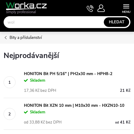
Přejít
NÁKUPNÍ
KOŠÍK
na
obsah
HLEDAT
Bity a příslušenství
Nejprodávanější
HONITON Bit PH 5/16" | PH2x30 mm - HPH8-2
Skladem
17,36 Kč bez DPH
21 Kč
HONITON Bit XZN 10 mm | M10x30 mm - HXZN10-10
Skladem
od 33,88 Kč bez DPH
41 Kč
od