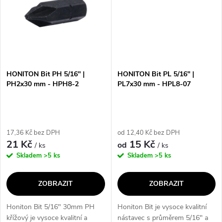
HONITON Bit PH 5/16" |
HONITON Bit PL 5/16" |
PH2x30 mm - HPH8-2
PL7x30 mm - HPL8-07
17,36 Kč bez DPH
od 12,40 Kč bez DPH
21 Kč
15 Kč
od
/ ks
/ ks
Skladem
>5 ks
Skladem
>5 ks
ZOBRAZIT
ZOBRAZIT
Honiton Bit 5/16" 30mm PH
Honiton Bit je vysoce kvalitní
křížový je vysoce kvalitní a
nástavec s průměrem 5/16" a