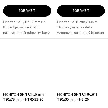
ZOBRAZIT
ZOBRAZIT
Honiton Bit 5/16" 30mm PZ
Honiton Bit 10mm / 30mm
Křížový je vysoce kvalitní
TRX je vysoce kvalitní a
nástavec pro šroubováky, který
výkonný nástroj, který je ideální
vyniká svou odolností a
pro profesionální použití. S jeho
dlouhou životností. Díky PZ3 -
unikátním designem a
PZ4 profilu je ideální pro práci
precizním provedením je tento
s...
bit...
HONITON Bit TRX 10 mm |
HONITON Bit TRX 5/16" |
T20x75 mm - HTRX11-20
T20x30 mm - H8-20