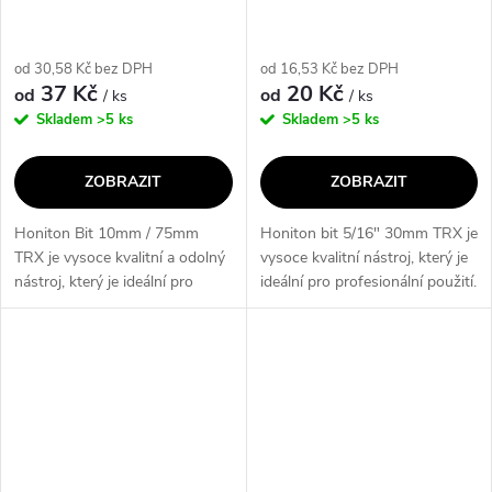
od 30,58 Kč bez DPH
od 16,53 Kč bez DPH
37 Kč
20 Kč
od
od
/ ks
/ ks
Skladem
>5 ks
Skladem
>5 ks
ZOBRAZIT
ZOBRAZIT
Honiton Bit 10mm / 75mm
Honiton bit 5/16" 30mm TRX je
TRX je vysoce kvalitní a odolný
vysoce kvalitní nástroj, který je
nástroj, který je ideální pro
ideální pro profesionální použití.
profesionální použití. Jeho
Jeho klíčové vlastnosti zahrnují
klíčové vlastnosti zahrnují
odolnost, přesnost a dlouhou
10mm průměr a 75mm délku,
životnost. Díky...
což...