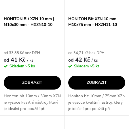
HONITON Bit XZN 10 mm |
HONITON Bit XZN 10 mm |
M10x30 mm - HXZN10-10
M10x75 mm - HXZN11-10
od 33,88 Kč bez DPH
od 34,71 Kč bez DPH
41 Kč
42 Kč
od
od
/ ks
/ ks
Skladem
>5 ks
Skladem
>5 ks
ZOBRAZIT
ZOBRAZIT
Honiton bit 10mm / 30mm XZN
Honiton bit 10mm / 75mm XZN
je vysoce kvalitní nástroj, který
je vysoce kvalitní nástroj, který
je ideální pro použití při
je ideální pro použití při
opravách a údržbě. Jeho klíčové
opravách a údržbě. Jeho klíčové
vlastnosti zahrnují odolnost,
vlastnosti zahrnují odolnost,
přesnost a univerzálnost,...
přesnost a univerzálnost,...