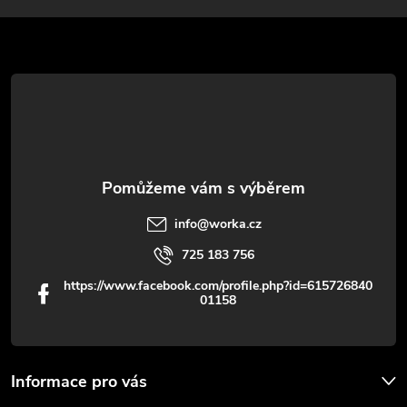
p
a
r
t
v
í
k
y
v
info
@
worka.cz
ý
725 183 756
p
https://www.facebook.com/profile.php?id=615726840
01158
i
s
u
Informace pro vás