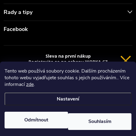
Rady a tipy
Facebook
Sleva na první nákup
Registrujte se na eshopu WORKA.CZ
VRÁCENÍ 14 DNÍ
a
sleva 100 Kč*
na nákup je Vaše.
Tento web používá soubory cookie. Dalším procházením
tohoto webu vyjadřujete souhlas s jejich používáním.. Více
Registrace
Copyright 2026
Worka.cz - Vše pro práci a řemeslo
. Všechna práva
informací
zde
.
vyhrazena.
*platí při nákupu nad 3000 Kč
Nastavení
Privacy policy
Vytvořil Shoptet
Nastavil tým EshopyUmíme.cz
Odmítnout
Souhlasím
Odstoupit od smlouvy