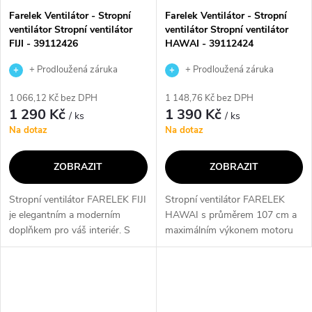
Farelek Ventilátor - Stropní
Farelek Ventilátor - Stropní
ventilátor Stropní ventilátor
ventilátor Stropní ventilátor
FIJI - 39112426
HAWAI - 39112424
+ Prodloužená záruka
+ Prodloužená záruka
výrobce
výrobce
1 066,12 Kč bez DPH
1 148,76 Kč bez DPH
1 290 Kč
1 390 Kč
/ ks
/ ks
Na dotaz
Na dotaz
ZOBRAZIT
ZOBRAZIT
Stropní ventilátor FARELEK FIJI
Stropní ventilátor FARELEK
je elegantním a moderním
HAWAI s průměrem 107 cm a
doplňkem pro váš interiér. S
maximálním výkonem motoru
průměrem 122 cm a 3
50 W nabízí 3 rychlosti a funkci
rychlostmi vám poskytne
letního-zimního režimu.
příjemný proud vzduchu. Díky
Elegantní design, možnost
funkci letního a...
přikoupení...