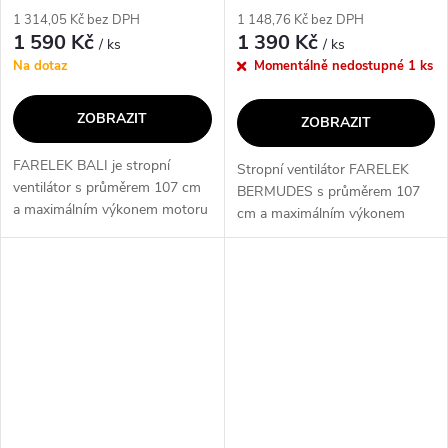
výrobce
výrobce
1 314,05 Kč bez DPH
1 148,76 Kč bez DPH
1 590 Kč
1 390 Kč
/ ks
/ ks
Na dotaz
Momentálně nedostupné
1 ks
ZOBRAZIT
ZOBRAZIT
FARELEK BALI je stropní
Stropní ventilátor FARELEK
ventilátor s průměrem 107 cm
BERMUDES s průměrem 107
a maximálním výkonem motoru
cm a maximálním výkonem
50 W. Tento ventilátor nabízí 3
motoru 50 W nabízí 3 rychlosti
rychlosti, funkci letního-
a funkci letního-zimního
zimního režimu a možnost
režimu. Elegantní design, světlý
přikoupení...
dubový odstín...