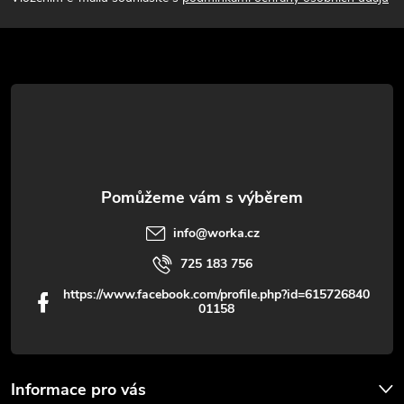
v
a
k
t
y
í
v
ý
p
info
@
worka.cz
i
725 183 756
s
https://www.facebook.com/profile.php?id=615726840
01158
u
Informace pro vás