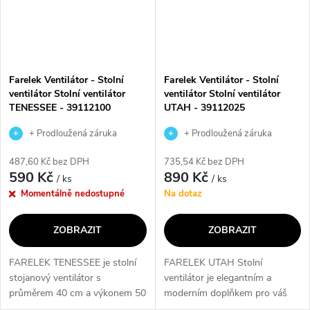
Farelek Ventilátor - Stolní
Farelek Ventilátor - Stolní
ventilátor Stolní ventilátor
ventilátor Stolní ventilátor
TENESSEE - 39112100
UTAH - 39112025
+ Prodloužená záruka
+ Prodloužená záruka
výrobce
výrobce
487,60 Kč bez DPH
735,54 Kč bez DPH
590 Kč
890 Kč
/ ks
/ ks
Momentálně nedostupné
Na dotaz
ZOBRAZIT
ZOBRAZIT
FARELEK TENESSEE je stolní
FARELEK UTAH Stolní
stojanový ventilátor s
ventilátor je elegantním a
průměrem 40 cm a výkonem 50
moderním doplňkem pro váš
W. Nabízí 3 rychlosti a možnost
interiér. S průměrem 30 cm a