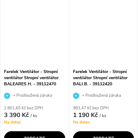
rotace o 90 stupňů, což
výkonem 35 W poskytuje
zajišťuje příjemný a osvěžující
dostatečný proud vzduchu.
proud...
Díky 3 rychlostem a...
Farelek Ventilátor - Stropní
Farelek Ventilátor - Stropní
ventilátor Stropní ventilátor
ventilátor Stropní ventilátor
BALEARES H. - 39112470
BALI B. - 39112420
+ Prodloužená záruka
+ Prodloužená záruka
výrobce
výrobce
2 801,65 Kč bez DPH
983,47 Kč bez DPH
3 390 Kč
1 190 Kč
/ ks
/ ks
Na dotaz
Na dotaz