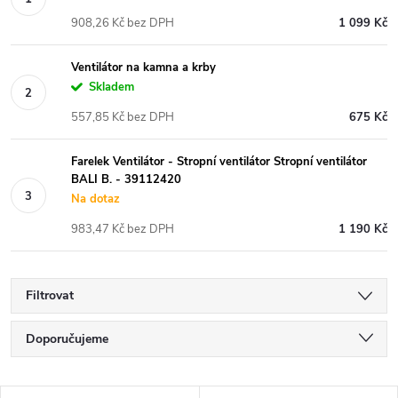
908,26 Kč bez DPH
1 099 Kč
Ventilátor na kamna a krby
Skladem
557,85 Kč bez DPH
675 Kč
Farelek Ventilátor - Stropní ventilátor Stropní ventilátor
BALI B. - 39112420
Na dotaz
983,47 Kč bez DPH
1 190 Kč
Filtrovat
Ř
Doporučujeme
a
Nejlevnější