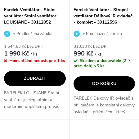
Farelek Ventilátor - Stolní
Farelek Ventilátor - Stropní
ventilátor Stolní ventilátor
ventilátor Dálkový IR ovladač
LOUISIANE - 39112052
- komplet - 39112596
+ Prodloužená záruka
+ Prodloužená záruka
výrobce
výrobce
1 644,63 Kč bez DPH
818,18 Kč bez DPH
1 990 Kč
990 Kč
/ ks
/ ks
Momentálně nedostupné
1 ks
Skladem u dodavatele (2-7
prac. dnů)
>5 ks
ZOBRAZIT
DO KOŠÍKU
FARELEK LOUISIANE Stolní
FARELEK Dálkový IR ovladač s
ventilátor je elegantním a
přijímačem je kompletní dálkový
moderním doplňkem pro váš
ovladač s přijímačem, který
interiér. S průměrem větráku 45
umožňuje regulaci dálkového
cm a výkonem 70 W poskytuje
stmívání, tří rychlostí
dostatečný proud vzduchu.
ventilátoru a funkci...
Díky 3...