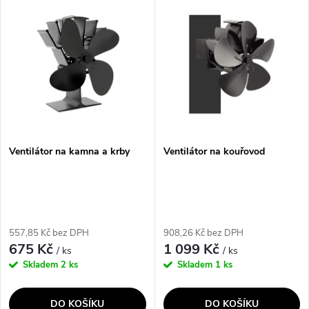
V
Nejdražší
z
ý
Nejprodávanější
e
p
Abecedně
n
i
í
s
p
Ventilátor na kamna a krby
Ventilátor na kouřovod
p
r
r
o
557,85 Kč bez DPH
908,26 Kč bez DPH
o
675 Kč
1 099 Kč
/ ks
/ ks
d
Skladem
2 ks
Skladem
1 ks
d
u
DO KOŠÍKU
DO KOŠÍKU