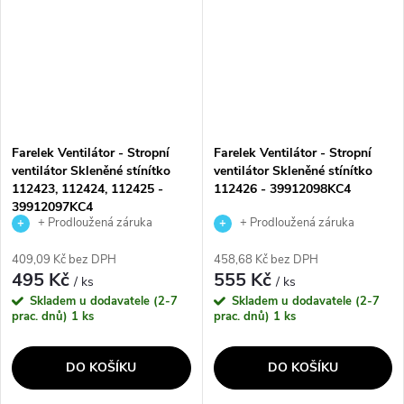
Farelek Ventilátor - Stropní
Farelek Ventilátor - Stropní
ventilátor Skleněné stínítko
ventilátor Skleněné stínítko
112423, 112424, 112425 -
112426 - 39912098KC4
39912097KC4
+ Prodloužená záruka
+ Prodloužená záruka
výrobce
výrobce
409,09 Kč bez DPH
458,68 Kč bez DPH
495 Kč
555 Kč
/ ks
/ ks
Skladem u dodavatele (2-7
Skladem u dodavatele (2-7
prac. dnů)
1 ks
prac. dnů)
1 ks
DO KOŠÍKU
DO KOŠÍKU