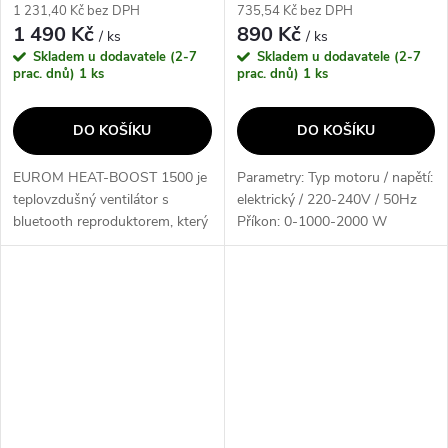
1 231,40 Kč bez DPH
735,54 Kč bez DPH
1 490 Kč
890 Kč
/ ks
/ ks
Skladem u dodavatele (2-7
Skladem u dodavatele (2-7
prac. dnů)
1 ks
prac. dnů)
1 ks
DO KOŠÍKU
DO KOŠÍKU
EUROM HEAT-BOOST 1500 je
Parametry: Typ motoru / napětí:
teplovzdušný ventilátor s
elektrický / 220-240V / 50Hz
bluetooth reproduktorem, který
Příkon: 0-1000-2000 W
vám poskytne příjemné teplo a
Funkce: studeného-teplého-
zároveň umožní poslouchat
horkého vzduchu Teplovzdušný
hudbu přes bezdrátové
ventilátor EUROM SAFE-T
připojení. S...
2000 s LCD...