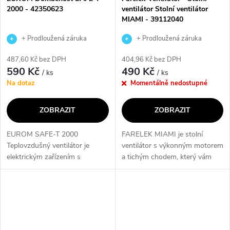
2000 - 42350623
ventilátor Stolní ventilátor
MIAMI - 39112040
+ Prodloužená záruka
+ Prodloužená záruka
výrobce
výrobce
487,60 Kč bez DPH
404,96 Kč bez DPH
590 Kč
490 Kč
/ ks
/ ks
Na dotaz
Momentálně nedostupné
ZOBRAZIT
ZOBRAZIT
EUROM SAFE-T 2000
FARELEK MIAMI je stolní
Teplovzdušný ventilátor je
ventilátor s výkonným motorem
elektrickým zařízením s
a tichým chodem, který vám
příkonem 0-1000-2000 W,
přinese osvěžení i v horkých
který poskytuje studený, teplý a
letních dnech. Díky 3
horký vzduch. Tento ventilátor
rychlostním stupňům si můžete
má také plynule...
nastavit přesně...