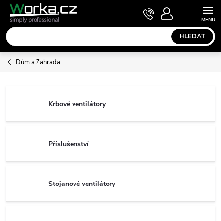
Přejít
NÁKUPNÍ
KOŠÍK
na
obsah
HLEDAT
Dům a Zahrada
Krbové ventilátory
Příslušenství
Stojanové ventilátory