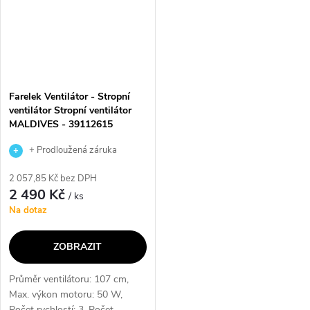
Farelek Ventilátor - Stropní
ventilátor Stropní ventilátor
MALDIVES - 39112615
+ Prodloužená záruka
výrobce
2 057,85 Kč bez DPH
2 490 Kč
/ ks
Na dotaz
ZOBRAZIT
Průměr ventilátoru: 107 cm,
Max. výkon motoru: 50 W,
Počet rychlostí: 3, Počet