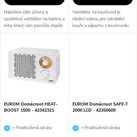
u
k
Nabízíme vám účinný a
Ventilátor na kouřovod je
k
spolehlivý ventilátor na kamna a
ideální volbou pro odvádění
t
krby, který vám pomůže zlepšit
kouře a zápachu z kouřovodu.
t
cirkulaci tepla v místnosti a
Díky silnému výkonu a odolné
ů
zvýší efektivitu vašeho topení.
konstrukci je tento ventilátor
ů
Díky tomu ušetříte na...
spolehlivým pomocníkem pro
udržení...
EUROM Domácnost HEAT-
EUROM Domácnost SAFE-T
BOOST 1500 - 42342321
2000 LCD - 42350609
+ Prodloužená záruka
+ Prodloužená záruka
výrobce
výrobce