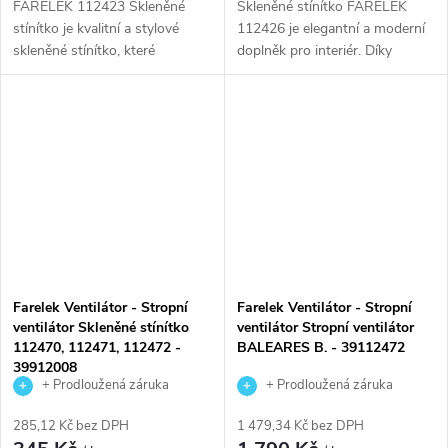
FARELEK 112423 Skleněné
Skleněné stínítko FARELEK
stínítko je kvalitní a stylové
112426 je elegantní a moderní
skleněné stínítko, které
doplněk pro interiér. Díky
dokonale doplní interiér vašeho
skleněnému materiálu je odolné
domova. Díky svému
a snadno se čistí. Tento
modernímu designu a
produkt dodá vašemu domovu
preciznímu zpracování...
luxusní...
Farelek Ventilátor - Stropní
Farelek Ventilátor - Stropní
ventilátor Skleněné stínítko
ventilátor Stropní ventilátor
112470, 112471, 112472 -
BALEARES B. - 39112472
39912008
+ Prodloužená záruka
+ Prodloužená záruka
výrobce
výrobce
285,12 Kč bez DPH
1 479,34 Kč bez DPH