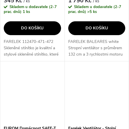
345 Kč
1 790 Kč
/ ks
/ ks
Skladem u dodavatele (2-7
Skladem u dodavatele (2-7
prac. dnů)
1 ks
prac. dnů)
>5 ks
DO KOŠÍKU
DO KOŠÍKU
FARELEK 112470-471-472
FARELEK BALEARES white
Skleněné stínítko je kvalitní a
Stropní ventilátor s průměrem
stylové skleněné stínítko, které
132 cm a 3 rychlostmi motoru
dokonale doplní interiér vašeho
je ideální volbou pro letní i zimní
domova. Díky svému
období. Díky unikátní
modernímu designu a
konstrukci dokáže snížit
preciznímu...
náklady na...
EUROM Domácnost SAFE-T
Farelek Ventilátor - Stolní