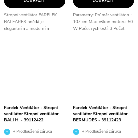
ZOBRAZIT
ZOBRAZIT
Stropní ventilátor FARELEK
Parametry: Průměr ventilátoru:
BALEARES hnědá je
107 cm Max. výkon motoru: 50
elegantním a moderním
W Počet rychlostí: 3 Počet
doplňkem pro váš interiér. S
žárovek: 1 max. 60W Patice
průměrem 132 cm a 3
žárovky: E27 Funkce letního -
rychlostmi motoru poskytuje
zimního režimu: ANO...
optimální regulaci větraného...
Farelek Ventilátor - Stropní
Farelek Ventilátor - Stropní
ventilátor Stropní ventilátor
ventilátor Stropní ventilátor
BALI H. - 39112422
BERMUDES - 39112423
+ Prodloužená záruka
+ Prodloužená záruka