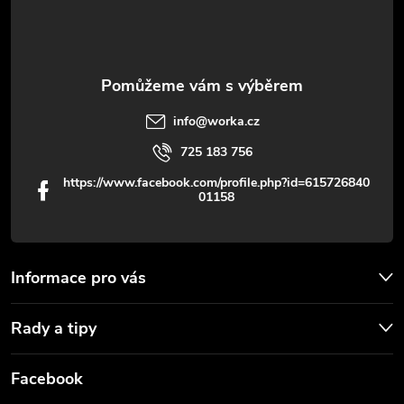
í
k
y
v
info
@
worka.cz
ý
725 183 756
p
https://www.facebook.com/profile.php?id=615726840
01158
i
s
u
Informace pro vás
Rady a tipy
Facebook