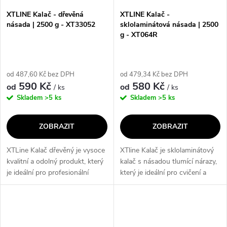
s
p
XTLINE Kalač - dřevěná
XTLINE Kalač -
násada | 2500 g - XT33052
sklolaminátová násada | 2500
p
g - XT064R
r
r
o
od 487,60 Kč bez DPH
od 479,34 Kč bez DPH
o
590 Kč
580 Kč
od
od
/ ks
/ ks
d
Skladem
>5 ks
Skladem
>5 ks
d
u
ZOBRAZIT
ZOBRAZIT
u
k
XTLine Kalač dřevěný je vysoce
XTline Kalač je sklolaminátový
k
kvalitní a odolný produkt, který
kalač s násadou tlumící nárazy,
t
je ideální pro profesionální
který je ideální pro cvičení a
t
použití. S váhou od 2500 g do
posilování. Díky svému designu
ů
4000 g je tento kalač perfektní
a materiálu poskytuje maximální
ů
volbou pro zajištění...
ochranu a pohodlí...