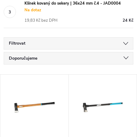
Klínek kovaný do sekery | 36x24 mm č.4 - JAD0004
Na dotaz
19,83 Kč bez DPH
24 Kč
Filtrovat
Ř
Doporučujeme
a
Nejlevnější
V
Nejdražší
z
ý
Nejprodávanější
e
p
Abecedně
n
i
í