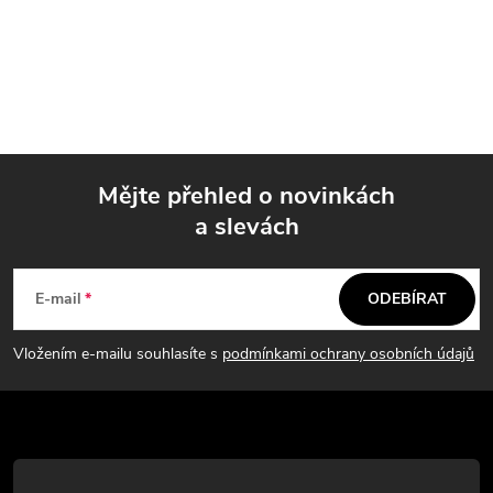
spočívá v tom, že zajišťuje
O
pevné...
v
l
á
Mějte přehled o novinkách
d
a slevách
Z
a
á
c
E-mail
ODEBÍRAT
p
í
Vložením e-mailu souhlasíte s
podmínkami ochrany osobních údajů
p
a
r
t
v