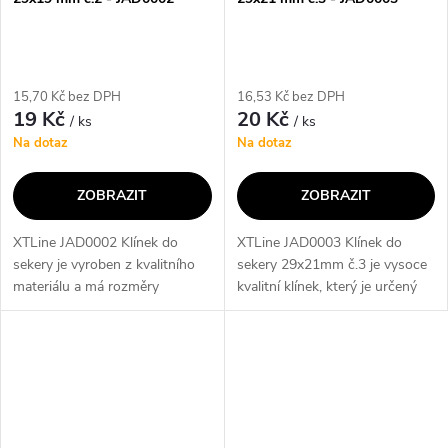
15,70 Kč bez DPH
16,53 Kč bez DPH
19 Kč
20 Kč
/ ks
/ ks
Na dotaz
Na dotaz
ZOBRAZIT
ZOBRAZIT
XTLine JAD0002 Klínek do
XTLine JAD0003 Klínek do
sekery je vyroben z kvalitního
sekery 29x21mm č.3 je vysoce
materiálu a má rozměry
kvalitní klínek, který je určený
29x19mm. Tento klínek je
pro použití s sekerou. Jeho
nezbytným doplňkem pro
rozměry 29x21mm zajišťují
každého majitele sekery,
pevné a stabilní uchycení
protože zajišťuje pevné...
sekery....