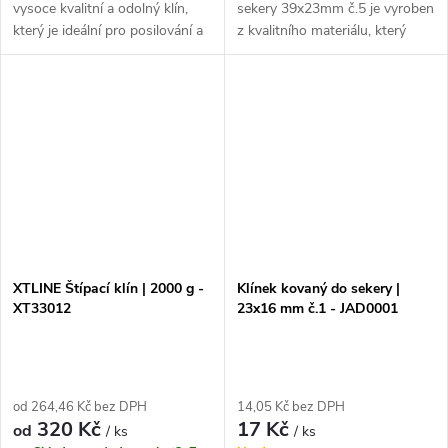
vysoce kvalitní a odolný klín,
sekery 39x23mm č.5 je vyroben
který je ideální pro posilování a
z kvalitního materiálu, který
cvičení. S váhou 2000 g nebo
zaručuje dlouhou životnost a
3000 g je perfektní volbou pro
odolnost vůči opotřebení. Jeho
zvýšení intenzity...
unikátní design a precizní...
XTLINE Štípací klín | 2000 g -
Klínek kovaný do sekery |
XT33012
23x16 mm č.1 - JAD0001
od 264,46 Kč bez DPH
14,05 Kč bez DPH
320 Kč
17 Kč
od
/ ks
/ ks