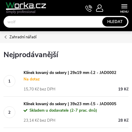
Přejít
NÁKUPNÍ
KOŠÍK
na
obsah
HLEDAT
Zahradní nářadí
Nejprodávanější
Klínek kovaný do sekery | 29x19 mm č.2 - JAD0002
Na dotaz
15,70 Kč bez DPH
19 Kč
Klínek kovaný do sekery | 39x23 mm č.5 - JAD0005
Skladem u dodavatele (2-7 prac. dnů)
23,14 Kč bez DPH
28 Kč