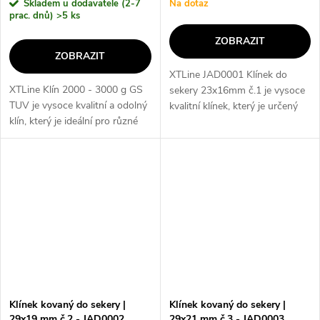
Skladem u dodavatele (2-7
Na dotaz
prac. dnů)
>5 ks
ZOBRAZIT
ZOBRAZIT
XTLine JAD0001 Klínek do
XTLine Klín 2000 - 3000 g GS
sekery 23x16mm č.1 je vysoce
TUV je vysoce kvalitní a odolný
kvalitní klínek, který je určený
klín, který je ideální pro různé
pro použití s sekerou. Jeho
cvičební a rehabilitační aktivity.
rozměry 23x16mm zajišťují
S váhou od 2000 g do 3000 g
pevné a stabilní spojení mezi...
je tento klín vhodný...
Klínek kovaný do sekery |
Klínek kovaný do sekery |
29x19 mm č.2 - JAD0002
29x21 mm č.3 - JAD0003