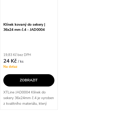
Klínek kovaný do sekery |
36x24 mm č.4 - JAD0004
19,83 Kč bez DPH
24 Kč
/ ks
Na dotaz
ZOBRAZIT
XTLine JAD0004 Klínek do
sekery 36x24mm č.4 je vyroben
z kvalitního materiálu, který
zaručuje dlouhou životnost a
odolnost. Jeho hlavní přínos