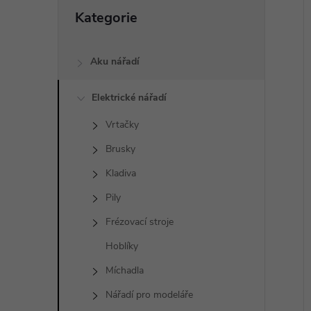
a
Přeskočit
Kategorie
kategorie
n
í
i
e
Aku nářadí
l
Elektrické nářadí
Vrtačky
Brusky
Kladiva
Pily
Frézovací stroje
Hoblíky
Míchadla
Nářadí pro modeláře