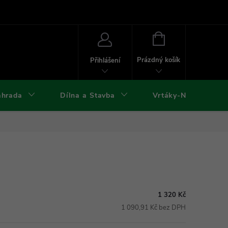
ies
Kontakty
Doprava a platba
Formuláře ke stažení
NÁKUPNÍ
KOŠÍK
Prázdný košík
Přihlášení
ahrada
Dílna a Stavba
Vrtáky-Nástroje
1 320 Kč
1 090,91 Kč bez DPH