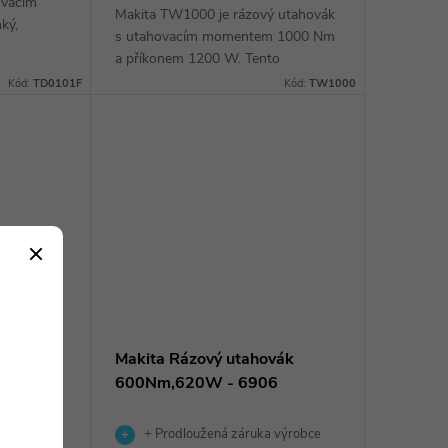
ovacím
Makita TW1000 je rázový utahovák
ký,
s utahovacím momentem 1000 Nm
gulací
a příkonem 1200 W. Tento
 a LED
utahovák je vybaven třemi
Kód:
TD0101F
Kód:
TW1000
y.
gumovými tlumiči pro pohodlnou a
bezpečnou práci a má...
vák
Makita Rázový utahovák
0350
600Nm,620W - 6906
 výrobce
+ Prodloužená záruka výrobce