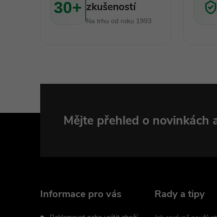
30+
zkušeností
Na trhu od roku 1993
i
Z
Mějte přehled o novinkách
á
p
a
Informace pro vás
Rady a tipy