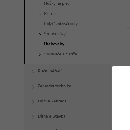
Nůžky na plech
Pistole
Polyfůzní svářečky
Šroubováky
Utahováky
Vysavače a čističe
Ruční nářadí
Zahradní technika
Dům a Zahrada
Dílna a Stavba