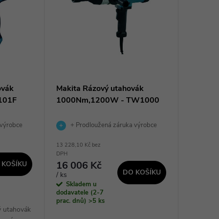
ovák
Makita Rázový utahovák
101F
1000Nm,1200W - TW1000
 výrobce
+ Prodloužená záruka výrobce
13 228,10 Kč bez
DPH
16 006 Kč
 KOŠÍKU
DO KOŠÍKU
/ ks
Skladem u
dodavatele (2-7
prac. dnů)
>5 ks
ý utahovák