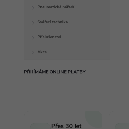
Pneumatické nářadí
Svářecí technika
Příslušenství
í
Akce
r
PŘIJÍMÁME ONLINE PLATBY
Přes 30 let