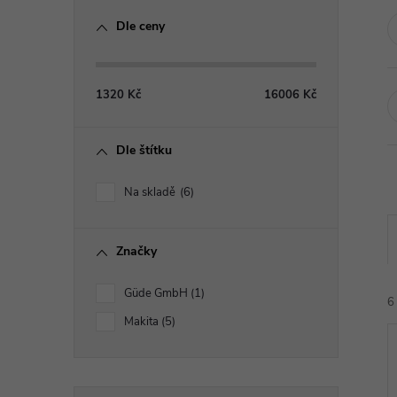
o
Dle ceny
s
t
1320
Kč
16006
Kč
r
Dle štítku
a
Na skladě
6
n
Značky
n
Güde GmbH
1
í
6
Makita
5
p