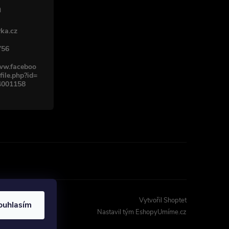
ka.cz
756
www.faceboo
file.php?id=
4001158
Vytvořil Shoptet
ouhlasím
Nastavil tým EshopyUmíme.cz