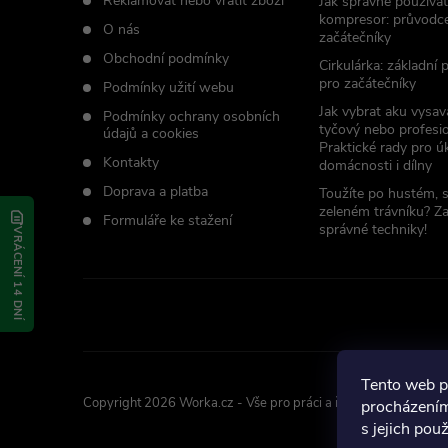
t
Reklamovat nebo vrátit zboží
Jak správně používat
kompresor: průvodc
O nás
začátečníky
í
Obchodní podmínky
Cirkulárka: základní
pro začátečníky
Podmínky užití webu
Jak vybrat aku vysav
Podmínky ochrany osobních
tyčový nebo profesio
údajů a cookies
Praktické rady pro úk
Kontakty
domácnosti i dílny
Doprava a platba
Toužíte po hustém, 
zeleném trávníku? Z
Formuláře ke stažení
správné techniky!
VRÁCENÍ 14 DNÍ
Tento web p
Copyright 2026
Worka.cz - Vše pro práci a řemeslo
. Všechna p
procházením
s jejich pou