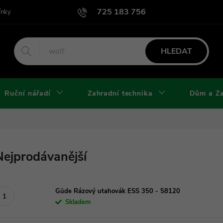
725 183 756
ínky
Podmínky užití webu
Podmínky ochrany osobních údajů a cook
HLEDAT
Ruční nářadí
Zahradní technika
Dům a Z
Nejprodávanější
Güde Rázový utahovák ESS 350 - 58120
Skladem