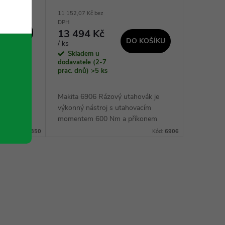
11 152,07 Kč bez
DPH
13 494 Kč
 KOŠÍKU
DO KOŠÍKU
/ ks
Skladem u
dodavatele (2-7
prac. dnů)
>5 ks
 utahovák
 350 Nm a
Makita 6906 Rázový utahovák je
ven
výkonný nástroj s utahovacím
í rázového
momentem 600 Nm a příkonem
ky
620 W. Díky čtyřhrannému upínání
Kód:
TW0350
Kód:
6906
..
a přepínači zpětného chodu je
snadno ovladatelný a vhodný...