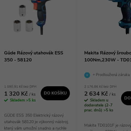
n
p
p
s
r
p
Güde Rázový utahovák ESS
Makita Rázový šroub
o
350 - 58120
100Nm,230W - TD0
r
d
+ Prodloužená záruka
o
1 090,91 Kč bez DPH
2 176,86 Kč bez DPH
u
1 320 Kč
2 634 Kč
DO KOŠÍKU
/ ks
/ ks
d
DO
Skladem
>5 ks
Skladem u
k
dodavatele (2-7
u
prac. dnů)
>5 ks
GÜDE ESS 350 Elektrický rázový
t
utahovák 58120 je výkonný nástroj,
k
Makita TD0101F je rázov
který vám umožní snadno a rychle