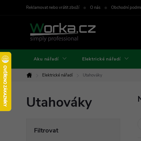
Přejít
Reklamovat nebo vrátit zboží
O nás
Obchodní podm
na
obsah
Aku nářadí
Elektrické nářadí
Elektrické nářadí
Utahováky
Domů
Utahováky
P