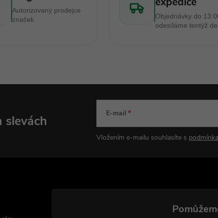
expedice
ý
Autorizovaný prodejce
Objednávky do 13:0
p
značek
odesíláme tentýž d
s
u
E-mail
a slevách
Vložením e-mailu souhlasíte s
podmínka