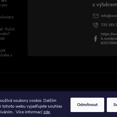
 aku
e pro
info
@
wor
 průvodce
725 183 
ač: Ruční,
nální?
https://
lid
k.com/pro
6157268
sytě
ačněte u
oužívá soubory cookie. Dalším
Odmítnout
S
ráva vyhrazena.
 tohoto webu vyjadřujete souhlas
žíváním.. Více informací
zde
.