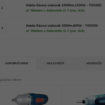
Makita Rázový utahovák 1000Nm,1200W - TW1000
Skladem u dodavatele (2-7 prac. dnů)
Makita Rázový utahovák 350Nm,400W - TW0350
Skladem u dodavatele (2-7 prac. dnů)
Ř
DOPORUČUJEME
NEJLEVNĚJŠÍ
NEJDRAŽŠÍ
a
položek celkem
z
V
e
ý