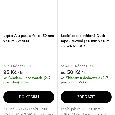
Lepící Alu páska-fólie | 50 mm
Lepící páska stříbrná Duck
x 50 m - 259606
tape - textilní | 50 mm x 50 m
- 252402DUCK
78,51 Kč bez DPH
od 41,32 Kč bez DPH
95 Kč
50 Kč
od
/ ks
/ ks
Skladem u dodavatele (2-7
Skladem u dodavatele (2-7
prac. dnů)
>5 ks
prac. dnů)
>5 ks
DO KOŠÍKU
ZOBRAZIT
XTLine 259606 Lepící - Alu
Lepící páska 38 - 50 mm -
páska - fólie 0,051 AL 50 mm x
stříbrná Duct tape je vysoce