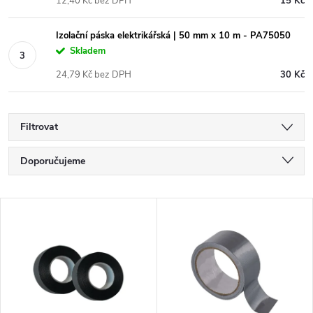
12,40 Kč bez DPH
15 Kč
Izolační páska elektrikářská | 50 mm x 10 m - PA75050
Skladem
24,79 Kč bez DPH
30 Kč
Filtrovat
Ř
Doporučujeme
a
Nejlevnější
V
Nejdražší
z
ý
Nejprodávanější
e
p
Abecedně
n