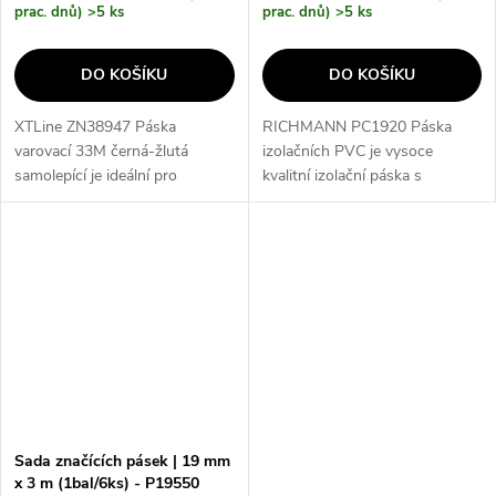
prac. dnů)
>5 ks
prac. dnů)
>5 ks
DO KOŠÍKU
DO KOŠÍKU
XTLine ZN38947 Páska
RICHMANN PC1920 Páska
varovací 33M černá-žlutá
izolačních PVC je vysoce
samolepící je ideální pro
kvalitní izolační páska s
vyznačení ochranného pásma
rozměry 19mmx10m, která je
při stavebních a výkopových
dodávána v balení po 10 ks.
pracích a také pro označení
Díky své barevné variabilitě a
pracovních prostorů v...
odolnosti je...
Sada značících pásek | 19 mm
x 3 m (1bal/6ks) - P19550