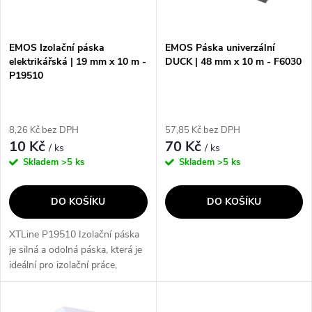
i
í
s
p
EMOS Izolační páska
EMOS Páska univerzální
elektrikářská | 19 mm x 10 m -
DUCK | 48 mm x 10 m - F6030
p
P19510
r
r
o
8,26 Kč bez DPH
57,85 Kč bez DPH
o
10 Kč
70 Kč
/ ks
/ ks
d
Skladem
>5 ks
Skladem
>5 ks
d
u
DO KOŠÍKU
DO KOŠÍKU
u
k
XTLine P19510 Izolační páska
k
je silná a odolná páska, která je
t
ideální pro izolační práce,
t
zejména v oblasti
ů
elektroinstalace. S její pomocí
můžete snadno a spolehlivě