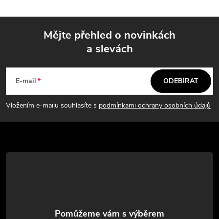
l
á
Mějte přehled o novinkách
d
a slevách
Z
a
á
c
E-mail
ODEBÍRAT
p
í
Vložením e-mailu souhlasíte s
podmínkami ochrany osobních údajů
p
a
r
t
v
í
k
y