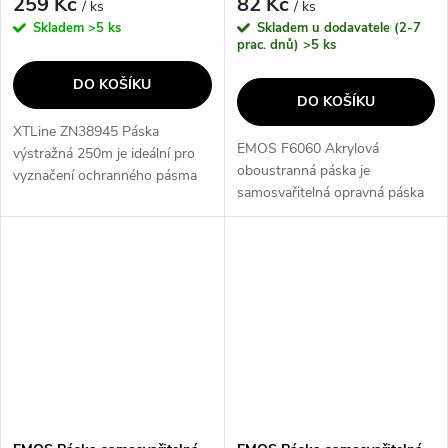
259 Kč
82 Kč
/ ks
/ ks
Skladem
>5 ks
Skladem u dodavatele (2-7
prac. dnů)
>5 ks
DO KOŠÍKU
DO KOŠÍKU
XTLine ZN38945 Páska
EMOS F6060 Akrylová
výstražná 250m je ideální pro
oboustranná páska je
vyznačení ochranného pásma
samosvařitelná opravná páska
při stavebních a výkopových
bez lepidla, která slouží k
pracích a vyznačení pracovních
opravám, těsněním, izolacím a
prostorů v dílnách, skladech a
dočasným opravám. Je vhodná
podobně....
pro různé účely a...