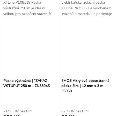
XTLine P108119 Páska
Elektrikářská izolační páska
výstražná 250 m je ideální
XTLine PA75050 je vyrobena z
volbou pro označení stavenišť,
kvalitního materiálu a poskytuje
výkopů a dalších nebezpečných
vynikající ochranu proti
oblastí. Tato páska s nápisem
elektrickému proudu. Díky své
ZÁKAZ VSTUPU je vyrobena z
šířce 50mm a délce 10m je...
kvalitního...
Páska výstražná | "ZÁKAZ
EMOS Akrylová oboustranná
VSTUPU" 250 m - ZN38945
páska čirá | 12 mm x 3 m -
F6060
214,05 Kč bez DPH
67,77 Kč bez DPH