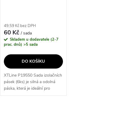
49,59 Kč bez DPH
60 Kč
/ sada
Skladem u dodavatele (2-7
prac. dnů)
>5 sada
DO KOŠÍKU
XTLine P19550 Sada izolačních
pásek (6ks) je silná a odolná
páska, která je ideální pro
izolační práce, zejména v oblasti
elektroinstalace. Tato sada
obsahuje 6 pásek, které...
O
v