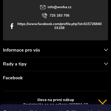
v
info
@
worka.cz
ý
725 183 756
p
https://www.facebook.com/profile.php?id=615726840
01158
i
s
u
Informace pro vás
Rady a tipy
Facebook
Sleva na první nákup
Registrujte se na eshopu WORKA.CZ
a
sleva 100 Kč*
na nákup je Vaše.