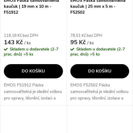
EMOS Páska samosvařitelná
EMOS Páska samosvařitelná
kaučuk | 19 mm x 10 m -
kaučuk | 25 mm x 5 m -
F51912
F52502
118,18 Kč bez DPH
78,51 Kč bez DPH
143 Kč
95 Kč
/ ks
/ ks
Skladem u dodavatele (2-7
Skladem u dodavatele (2-7
prac. dnů)
>5 ks
prac. dnů)
>5 ks
DO KOŠÍKU
DO KOŠÍKU
EMOS F51912 Páska
EMOS F52502 Páska
samosvařitelná je ideální volbou
samosvařitelná je ideální volbou
pro opravy, těsnění, izolaci a
pro opravy, těsnění, izolace a
dočasné opravy. Díky svému
dočasné opravy. Díky svému
kaučukovému materiálu je
kaučukovému materiálu je
samosvařitelná a nevyžaduje
samosvařitelná a nevyžaduje
použití...
použití...