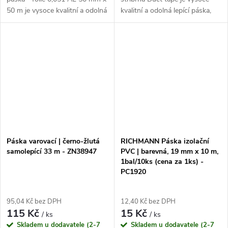
50 m je vysoce kvalitní a odolná
kvalitní a odolná lepící páska,
páska, která slouží k
která je ideální pro různé účely.
parotěsnému a vzduchtěsnému
Je k dispozici ve velikostech 50
přelepení spojů mezi
mm x 50 m, 38 mm x 50 m...
jednotlivými...
Páska varovací | černo-žlutá
RICHMANN Páska izolační
samolepící 33 m - ZN38947
PVC | barevná, 19 mm x 10 m,
1bal/10ks (cena za 1ks) -
PC1920
95,04 Kč bez DPH
12,40 Kč bez DPH
115 Kč
15 Kč
/ ks
/ ks
Skladem u dodavatele (2-7
Skladem u dodavatele (2-7