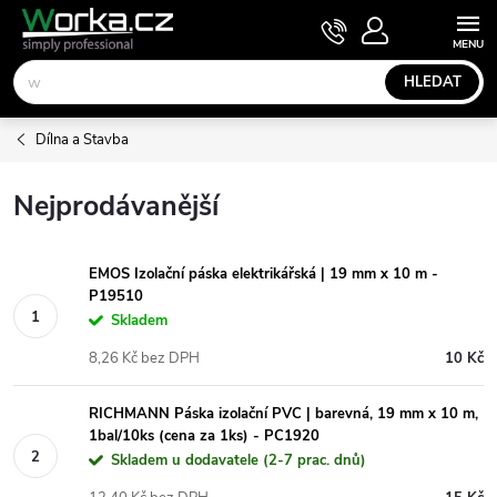
Přejít
NÁKUPNÍ
KOŠÍK
na
obsah
HLEDAT
Dílna a Stavba
Nejprodávanější
EMOS Izolační páska elektrikářská | 19 mm x 10 m -
P19510
Skladem
8,26 Kč bez DPH
10 Kč
RICHMANN Páska izolační PVC | barevná, 19 mm x 10 m,
1bal/10ks (cena za 1ks) - PC1920
Skladem u dodavatele (2-7 prac. dnů)