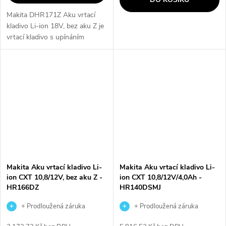
Makita DHR171Z Aku vrtací
kladivo Li-ion 18V, bez aku Z je
vrtací kladivo s upínáním
upraveným pro nástroje SDS-
PLUS. Je velmi lehký a
kompaktní, což zajišťuje
pohodlnou práci....
Makita Aku vrtací kladivo Li-
Makita Aku vrtací kladivo Li-
ion CXT 10,8/12V, bez aku Z -
ion CXT 10,8/12V/4,0Ah -
HR166DZ
HR140DSMJ
+ Prodloužená záruka
+ Prodloužená záruka
výrobce
výrobce