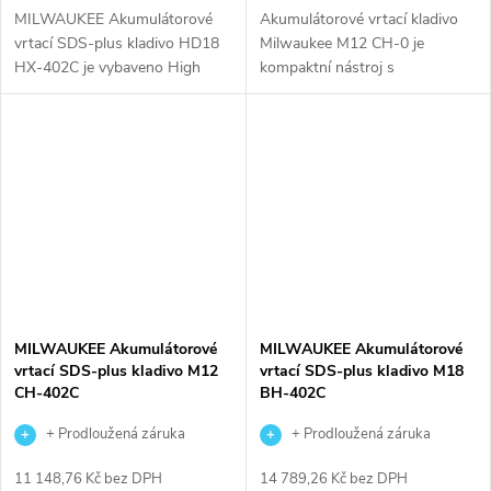
MILWAUKEE Akumulátorové
Akumulátorové vrtací kladivo
vrtací SDS-plus kladivo HD18
Milwaukee M12 CH-0 je
HX-402C je vybaveno High
kompaktní nástroj s
Power Motorem, který
bezuhlíkovým motorem
poskytuje výkon srovnatelný se
POWERSTATE™, který
šňůrovými kladivy. S
poskytuje energii příklepu 1,1 J
REDLINK™ ochranou proti...
a až 6575 příklepů za minutu.
S...
MILWAUKEE Akumulátorové
MILWAUKEE Akumulátorové
vrtací SDS-plus kladivo M12
vrtací SDS-plus kladivo M18
CH-402C
BH-402C
+ Prodloužená záruka
+ Prodloužená záruka
výrobce
výrobce
11 148,76 Kč bez DPH
14 789,26 Kč bez DPH