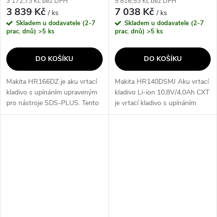
3 172,73 Kč bez DPH
5 816,53 Kč bez DPH
3 839 Kč
7 038 Kč
/ ks
/ ks
Skladem u dodavatele (2-7
Skladem u dodavatele (2-7
prac. dnů)
>5 ks
prac. dnů)
>5 ks
DO KOŠÍKU
DO KOŠÍKU
Makita HR166DZ je aku vrtací
Makita HR140DSMJ Aku vrtací
kladivo s upínáním upraveným
kladivo Li-ion 10,8V/4,0Ah CXT
pro nástroje SDS-PLUS. Tento
je vrtací kladivo s upínáním
velmi lehký a kompaktní stroj je
upraveným pro nástroje SDS-
vybaven spolehlivým
PLUS, které je velmi lehké a
bezuhlíkovým motorem a
kompaktní, což zajišťuje...
dokonalým...