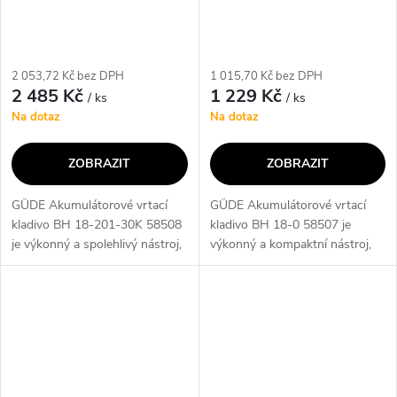
2 053,72 Kč bez DPH
1 015,70 Kč bez DPH
2 485 Kč
1 229 Kč
/ ks
/ ks
Na dotaz
Na dotaz
ZOBRAZIT
ZOBRAZIT
GÜDE Akumulátorové vrtací
GÜDE Akumulátorové vrtací
kladivo BH 18-201-30K 58508
kladivo BH 18-0 58507 je
je výkonný a spolehlivý nástroj,
výkonný a kompaktní nástroj,
který vám umožní snadno a
který vám umožní provádět
rychle provádět vrtání a sekání.
vrtání s příklepem i bez
S jeho pomocí můžete bez
příklepu. Díky lithium-iontové
námahy...
technologii a...