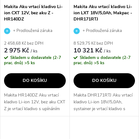
Makita Aku vrtací kladivo Li-
Makita Aku vrtací kladivo Li-
ion CXT 12V, bez aku Z -
ion LXT 18V/5,0Ah, Makpac -
HR140DZ
DHR171RTJ
+ Prodloužená záruka
+ Prodloužená záruka
výrobce
výrobce
2 458,68 Kč bez DPH
8 529,75 Kč bez DPH
2 975 Kč
10 321 Kč
/ ks
/ ks
Skladem u dodavatele (2-7
Skladem u dodavatele (2-7
prac. dnů)
>5 ks
prac. dnů)
>5 ks
DO KOŠÍKU
DO KOŠÍKU
Makita HR140DZ Aku vrtací
Makita DHR171RTJ Aku vrtací
kladivo Li-ion 12V, bez aku CXT
kladivo Li-ion 18V/5,0Ah,
Z je vrtací kladivo s upínáním
systainer je vrtací kladivo s
upraveným pro nástroje SDS-
upínáním upraveným pro
PLUS. Je velmi lehký a
nástroje SDS-PLUS, které je
kompaktní, což zajišťuje
velmi lehké a kompaktní. Díky
dokonalé...
spolehlivému...