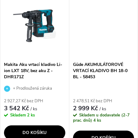
ů
ů
akumulátorem. Funkce
maximální ochranu uživatele.
KickBack...
Díky...
Makita Aku vrtací kladivo Li-
Güde AKUMULÁTOROVÉ
ion LXT 18V, bez aku Z -
VRTACÍ KLADIVO BH 18-0
DHR171Z
BL - 58453
+ Prodloužená záruka
výrobce
2 927,27 Kč bez DPH
2 478,51 Kč bez DPH
3 542 Kč
2 999 Kč
/ ks
/ ks
Skladem
2 ks
Skladem u dodavatele (2-7
prac. dnů)
4 ks
DO KOŠÍKU
DO KOŠÍKU