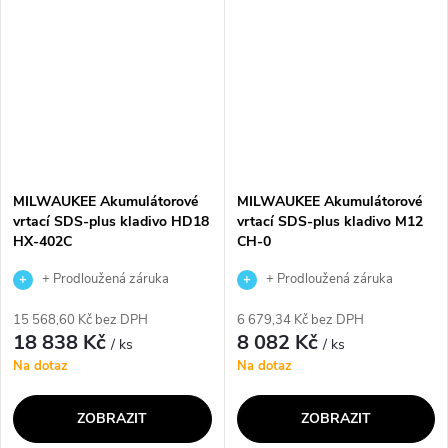
upravenému pro nástroje SDS-
REDLINK™ ochranou proti
PLUS a...
přetížení a kovovou...
MILWAUKEE Akumulátorové
MILWAUKEE Akumulátorové
vrtací SDS-plus kladivo HD18
vrtací SDS-plus kladivo M12
HX-402C
CH-0
+ Prodloužená záruka
+ Prodloužená záruka
výrobce
výrobce
15 568,60 Kč bez DPH
6 679,34 Kč bez DPH
18 838 Kč
8 082 Kč
/ ks
/ ks
Na dotaz
Na dotaz
ZOBRAZIT
ZOBRAZIT