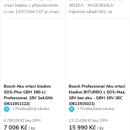
vrtací kladivo s příslušenstvím
3810CA - RH1E3810CA.
Li-ion 12V/1,5Ah CXT je vrtací
Výkonné nářadí SKIL za
kladivo s upínáním upraveným
výhodné ceny• „20V Max“
pro nástroje SDS-PLUS, které
(18 V) SKIL 3810 je kompaktní
je velmi lehké a kompaktní,
a přesto výkonné vrtací kladivo
což...
3 v 1 do betonu i...
Bosch Aku vrtací kladivo
Bosch Professional Aku vrtací
SDS-Plus GBH 180-LI
kladivo BITURBO s SDS-Max,
Professional, 18V 1x4,0Ah
18V bez aku - GBH 18V-36C
(0611911122)
(0611915021)
+ Prodloužená záruka
+ Prodloužená záruka
výrobce
výrobce
5 790,08 Kč bez DPH
13 214,88 Kč bez DPH
7 006 Kč
15 990 Kč
/ ks
/ ks