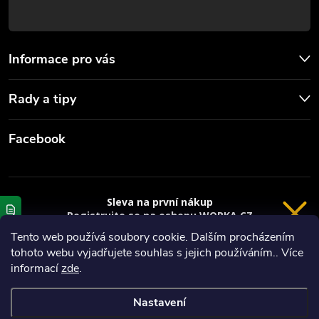
i
s
u
Informace pro vás
Rady a tipy
Facebook
Sleva na první nákup
Registrujte se na eshopu WORKA.CZ
VRÁCENÍ 14 DNÍ
a
sleva 100 Kč*
na nákup je Vaše.
Tento web používá soubory cookie. Dalším procházením
tohoto webu vyjadřujete souhlas s jejich používáním.. Více
Registrace
Copyright 2026
Worka.cz - Vše pro práci a řemeslo
. Všechna práva
informací
zde
.
vyhrazena.
*platí při nákupu nad 3000 Kč
Nastavení
Privacy policy
Vytvořil Shoptet