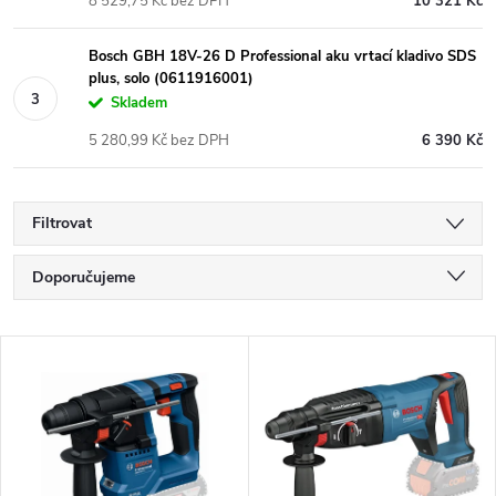
8 529,75 Kč bez DPH
10 321 Kč
Bosch GBH 18V-26 D Professional aku vrtací kladivo SDS
plus, solo (0611916001)
Skladem
5 280,99 Kč bez DPH
6 390 Kč
Filtrovat
Ř
Doporučujeme
a
Nejlevnější
V
Nejdražší
z
ý
Nejprodávanější
e
p
Abecedně