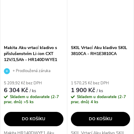
Makita Aku vrtací kladivo s
SKIL Vrtací Aku kladivo SKIL
příslušenstvím Li-ion CXT
3810CA - RH1E3810CA
12V/1,5Ah - HR140DWYE1
+ Prodloužená záruka
výrobce
5 209,92 Kč bez DPH
1 570,25 Kč bez DPH
6 304 Kč
1 900 Kč
/ ks
/ ks
Skladem u dodavatele (2-7
Skladem u dodavatele (2-7
prac. dnů)
>5 ks
prac. dnů)
4 ks
DO KOŠÍKU
DO KOŠÍKU
Makita HR140DWYE1 Aku
SKIL Vrtací Aku kladivo SKIL