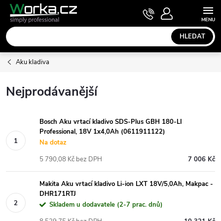
Přejít
NÁKUPNÍ
KOŠÍK
na
obsah
HLEDAT
Aku kladiva
Nejprodávanější
Bosch Aku vrtací kladivo SDS-Plus GBH 180-LI
Professional, 18V 1x4,0Ah (0611911122)
Na dotaz
5 790,08 Kč bez DPH
7 006 Kč
Makita Aku vrtací kladivo Li-ion LXT 18V/5,0Ah, Makpac -
DHR171RTJ
Skladem u dodavatele (2-7 prac. dnů)