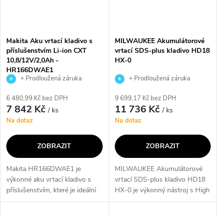
Makita Aku vrtací kladivo s
MILWAUKEE Akumulátorové
příslušenstvím Li-ion CXT
vrtací SDS-plus kladivo HD18
10,8/12V/2,0Ah -
HX-0
HR166DWAE1
+ Prodloužená záruka
+ Prodloužená záruka
výrobce
výrobce
6 480,99 Kč bez DPH
9 699,17 Kč bez DPH
7 842 Kč
11 736 Kč
/ ks
/ ks
Na dotaz
Na dotaz
ZOBRAZIT
ZOBRAZIT
Makita HR166DWAE1 je
MILWAUKEE Akumulátorové
výkonné aku vrtací kladivo s
vrtací SDS-plus kladivo HD18
příslušenstvím, které je ideální
HX-0 je výkonný nástroj s High
pro profesionální i domácí
Power Motorem, který
použití. Díky upínání
poskytuje šňůrový výkon. S