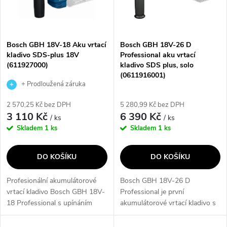
n
i
í
s
p
Bosch GBH 18V-18 Aku vrtací
Bosch GBH 18V-26 D
kladivo SDS-plus 18V
Professional aku vrtací
p
(611927000)
kladivo SDS plus, solo
r
(0611916001)
r
+ Prodloužená záruka
o
výrobce
2 570,25 Kč bez DPH
5 280,99 Kč bez DPH
o
3 110 Kč
6 390 Kč
/ ks
/ ks
d
Skladem
1 ks
Skladem
1 ks
d
u
DO KOŠÍKU
DO KOŠÍKU
u
k
Profesionální akumulátorové
Bosch GBH 18V-26 D
k
vrtací kladivo Bosch GBH 18V-
Professional je první
t
18 Professional s upínáním
akumulátorové vrtací kladivo s
t
SDS-plus nabízí plný výkon i s
rukojetí ve tvaru D a pokročilou
kompaktním 18V 2,Ah
funkcí KickBack Control pro