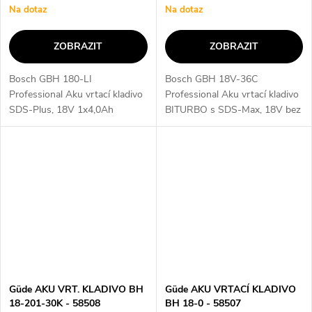
Na dotaz
Na dotaz
ZOBRAZIT
ZOBRAZIT
Bosch GBH 180-LI
Bosch GBH 18V-36C
Professional Aku vrtací kladivo
Professional Aku vrtací kladivo
SDS-Plus, 18V 1x4,0Ah
BITURBO s SDS-Max, 18V bez
0611911122 je výkonný a
aku 0611915021 je
spolehlivý nástroj, který vám
akumulátorové vrtací kladivo s
umožní snadno a efektivně
vynikajícím výkonem a
provádět vrtání a sekání....
nadčasovým designem. Jeho...
Güde AKU VRT. KLADIVO BH
Güde AKU VRTACÍ KLADIVO
18-201-30K - 58508
BH 18-0 - 58507