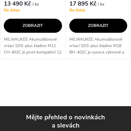
13 490 Kč
17 895 Kč
/ ks
/ ks
Na dotaz
Na dotaz
ZOBRAZIT
ZOBRAZIT
MILWAUKEE Akumulátorové
MILWAUKEE Akumulátorové
vrtací SDS-plus kladivo M12
vrtací SDS-plus kladivo M18
CH-402C je první kompaktní 12
BH-402C je vysoce výkonné a
V kladivo s motorem bez
všestranné nářadí, které nabízí
uhlíků, které nabízí vynikající
nejlepší poměr síla:hmotnost ve
poměr sily k hmotnosti ve své
své třídě. S 4-pólovým
O
třídě. S...
motorem...
v
l
á
Mějte přehled o novinkách
d
a slevách
Z