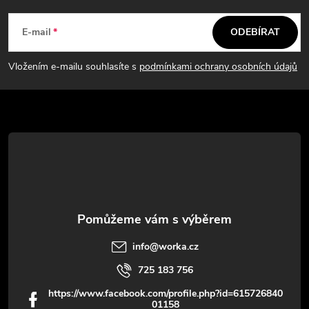
a
á
c
E-mail
ODEBÍRAT
p
í
Vložením e-mailu souhlasíte s
podmínkami ochrany osobních údajů
p
a
r
t
v
í
k
y
v
info
@
worka.cz
ý
725 183 756
p
https://www.facebook.com/profile.php?id=615726840
01158