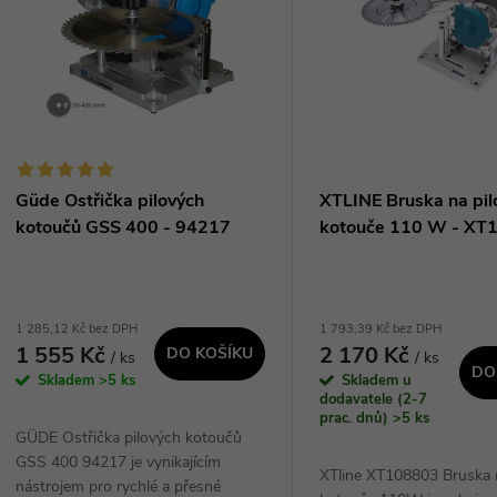
n
p
p
s
r
p
Güde Ostřička pilových
XTLINE Bruska na pil
o
kotoučů GSS 400 - 94217
kotouče 110 W - XT
r
d
o
1 285,12 Kč bez DPH
1 793,39 Kč bez DPH
u
1 555 Kč
2 170 Kč
DO KOŠÍKU
/ ks
/ ks
d
DO
Skladem
>5 ks
Skladem u
k
dodavatele (2-7
u
prac. dnů)
>5 ks
GÜDE Ostřička pilových kotoučů
t
GSS 400 94217 je vynikajícím
k
XTline XT108803 Bruska 
nástrojem pro rychlé a přesné