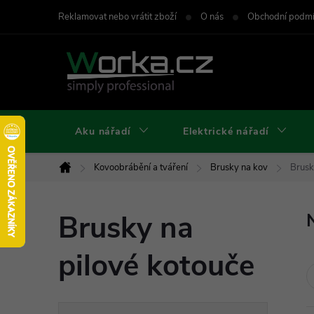
Přejít
Reklamovat nebo vrátit zboží
O nás
Obchodní podm
na
obsah
Aku nářadí
Elektrické nářadí
Kovoobrábění a tváření
Brusky na kov
Brusk
Domů
Brusky na
pilové kotouče