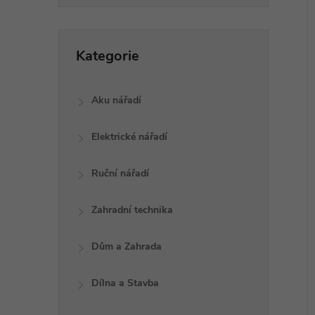
p
a
í
Přeskočit
i
Kategorie
kategorie
n
e
Aku nářadí
l
Elektrické nářadí
Ruční nářadí
Zahradní technika
Dům a Zahrada
Dílna a Stavba