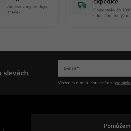
expedice
Autorizovaný prodejce
Objednávky do 13:0
značek
odesíláme tentýž d
E-mail
a slevách
Vložením e-mailu souhlasíte s
podmínka