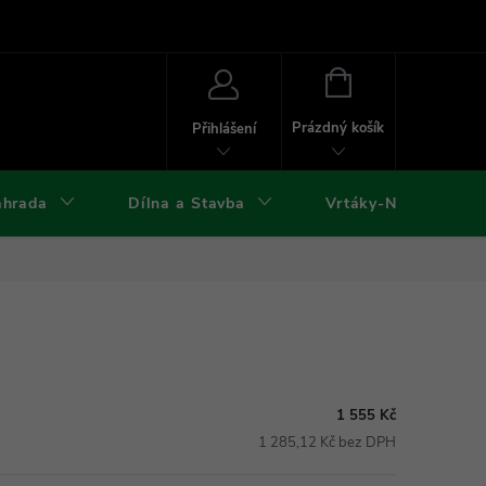
ies
Kontakty
Doprava a platba
Formuláře ke stažení
NÁKUPNÍ
KOŠÍK
Prázdný košík
Přihlášení
ahrada
Dílna a Stavba
Vrtáky-Nástroje
1 555 Kč
1 285,12 Kč bez DPH