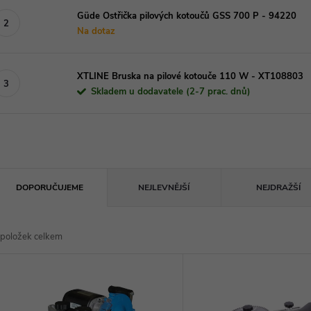
Güde Ostřička pilových kotoučů GSS 700 P - 94220
Na dotaz
XTLINE Bruska na pilové kotouče 110 W - XT108803
Skladem u dodavatele (2-7 prac. dnů)
Ř
DOPORUČUJEME
NEJLEVNĚJŠÍ
NEJDRAŽŠÍ
a
položek celkem
z
V
e
ý