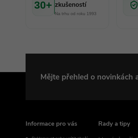
30+
zkušeností
Na trhu od roku 1993
Z
Mějte přehled o novinkách
á
p
a
Informace pro vás
Rady a tipy