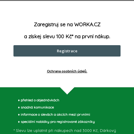
p
v
Zaregistruj se na WORKA.CZ
k
a získej slevu 100 Kč* na první nákup.
y
Registrace
v
ý
Ochrana osobních údajů.
p
♦ přehled o objednávkách
s
♦ snadná komunikace
♦ informace o slevách a akcích mezi prvními
u
♦ speciální nabídky pro registrované zákazníky
* Slevu lze uplatnit při nákupech nad 3000 Kč, Dárkový