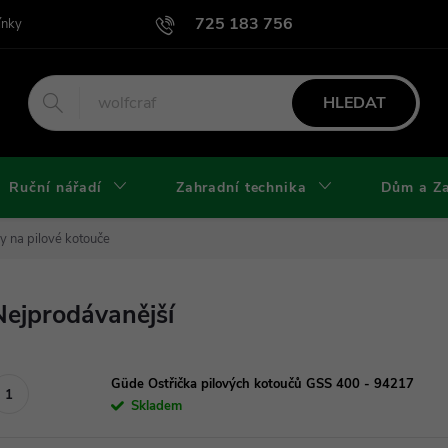
725 183 756
ínky
Podmínky užití webu
Podmínky ochrany osobních údajů a cook
HLEDAT
Ruční nářadí
Zahradní technika
Dům a Z
y na pilové kotouče
Nejprodávanější
Güde Ostřička pilových kotoučů GSS 400 - 94217
Skladem