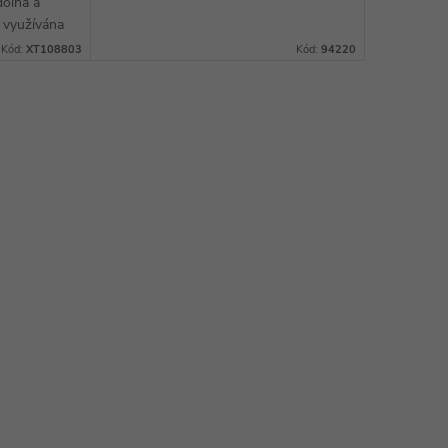
dolná a
maximální přesností a rychlostí.
e využívána
Díky automatickému zastavení po
vých
Kód:
XT108803
Kód:
94220
dokončení...
ný úhel