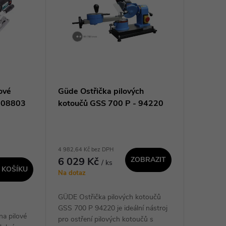
ové
Güde Ostřička pilových
108803
kotoučů GSS 700 P - 94220
4 982,64 Kč bez DPH
6 029 Kč
ZOBRAZIT
/ ks
 KOŠÍKU
Na dotaz
GÜDE Ostřička pilových kotoučů
GSS 700 P 94220 je ideální nástroj
na pilové
pro ostření pilových kotoučů s