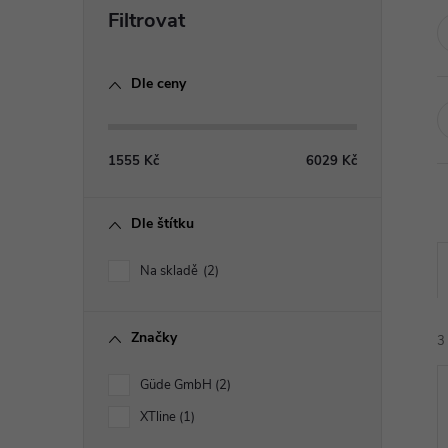
P
o
Dle ceny
s
t
1555
Kč
6029
Kč
r
Dle štítku
a
Na skladě
2
n
Značky
n
3
Güde GmbH
2
í
XTline
1