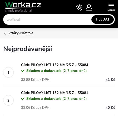
Přejít
NÁKUPNÍ
KOŠÍK
na
obsah
HLEDAT
Vrtáky-Nástroje
Nejprodávanější
Güde PILOVÝ LIST 132 MM/25 Z - 55084
Skladem u dodavatele (2-7 prac. dnů)
33,88 Kč bez DPH
41 Kč
Güde PILOVÝ LIST 132 MM/15 Z - 55081
Skladem u dodavatele (2-7 prac. dnů)
33,06 Kč bez DPH
40 Kč