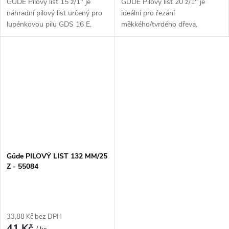
GÜDE Pilový list 15 z/1" je
GÜDE Pilový list 20 z/1" je
náhradní pilový list určený pro
ideální pro řezání
lupénkovou pilu GDS 16 E,
měkkého/tvrdého dřeva,
GDS 16 Elektronik a GDS 16
překližky a umělých hmot.
PRO. Ocelové plátky s roztečí
Balení obsahuje 3 ks
zubů 15 z/1" jsou vhodné k
náhradních listů a je vhodné
řezání...
pro lupénkovou pilu GDS 16
E,...
Güde PILOVÝ LIST 132 MM/25
Z - 55084
33,88 Kč bez DPH
41 Kč