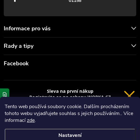
01158
i
s
u
Informace pro vás
Rady a tipy
Facebook
Sleva na první nákup
Registrujte se na eshopu WORKA.CZ
VRÁCENÍ 14 DNÍ
a
sleva 100 Kč*
na nákup je Vaše.
Tento web používá soubory cookie. Dalším procházením
tohoto webu vyjadřujete souhlas s jejich používáním.. Více
Registrace
Copyright 2026
Worka.cz - Vše pro práci a řemeslo
. Všechna práva
informací
zde
.
vyhrazena.
*platí při nákupu nad 3000 Kč
Nastavení
Privacy policy
Vytvořil Shoptet