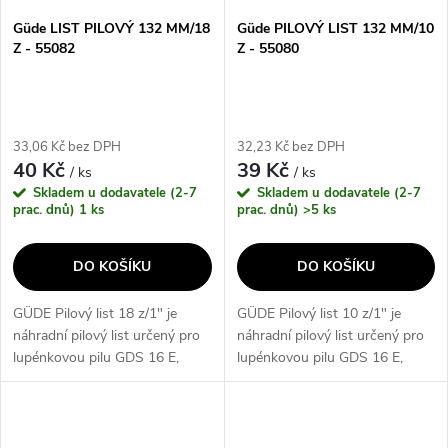
s
p
Güde LIST PILOVÝ 132 MM/18
Güde PILOVÝ LIST 132 MM/10
Z - 55082
Z - 55080
p
r
r
o
33,06 Kč bez DPH
32,23 Kč bez DPH
o
40 Kč
39 Kč
/ ks
/ ks
d
Skladem u dodavatele (2-7
Skladem u dodavatele (2-7
d
prac. dnů)
1 ks
prac. dnů)
>5 ks
u
u
DO KOŠÍKU
DO KOŠÍKU
k
k
GÜDE Pilový list 18 z/1" je
GÜDE Pilový list 10 z/1" je
t
náhradní pilový list určený pro
náhradní pilový list určený pro
t
lupénkovou pilu GDS 16 E,
lupénkovou pilu GDS 16 E,
ů
GDS 16 Elektronik a GDS 16
GDS 16 Elektronik a GDS 16
ů
PRO. S ocelovými plátky
PRO. Ocelové plátky s roztečí
roztečí zubů 18 z/1" je vhodný
zubů 10 z/1" jsou vhodné k
k řezání...
řezání...