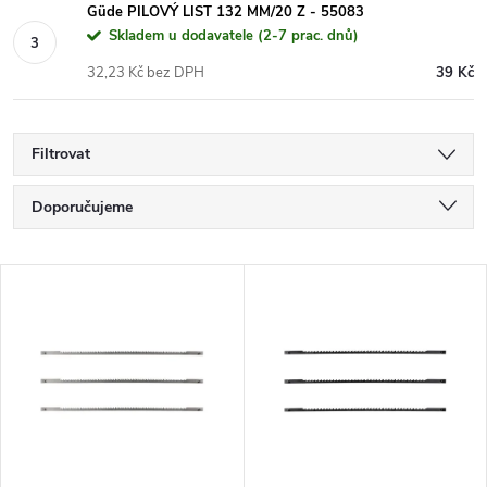
Güde PILOVÝ LIST 132 MM/20 Z - 55083
Skladem u dodavatele (2-7 prac. dnů)
32,23 Kč bez DPH
39 Kč
Filtrovat
Ř
Doporučujeme
a
Nejlevnější
V
Nejdražší
z
ý
Nejprodávanější
e
p
Abecedně
n
i
í