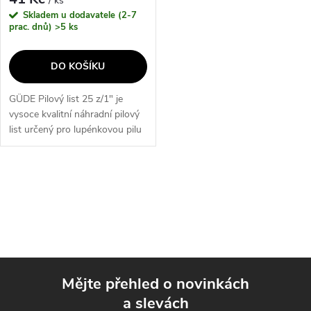
/ ks
Skladem u dodavatele (2-7
prac. dnů)
>5 ks
DO KOŠÍKU
GÜDE Pilový list 25 z/1" je
vysoce kvalitní náhradní pilový
list určený pro lupénkovou pilu
GDS 16 E, GDS 16 Elektronik a
GDS 16 PRO. Jeho ocelové
plátky s roztečí zubů 25 z/1"...
O
v
l
á
Mějte přehled o novinkách
d
a slevách