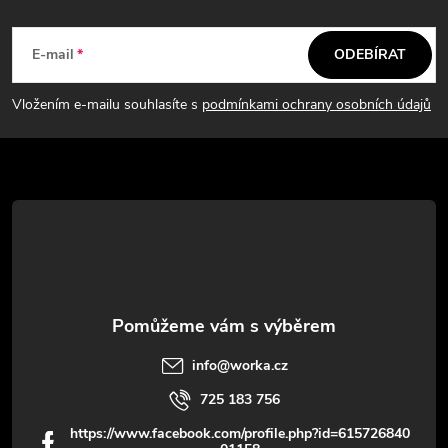
Z
a
á
c
E-mail
ODEBÍRAT
p
í
Vložením e-mailu souhlasíte s
podmínkami ochrany osobních údajů
p
a
r
t
v
í
k
y
v
info
@
worka.cz
ý
725 183 756
p
https://www.facebook.com/profile.php?id=615726840