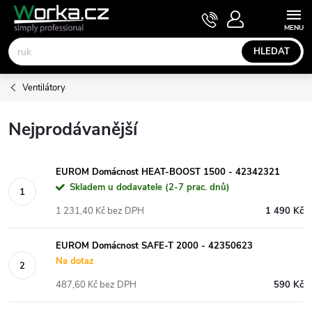
Přejít
NÁKUPNÍ
KOŠÍK
na
obsah
HLEDAT
Ventilátory
Nejprodávanější
EUROM Domácnost HEAT-BOOST 1500 - 42342321
Skladem u dodavatele (2-7 prac. dnů)
1 231,40 Kč bez DPH
1 490 Kč
EUROM Domácnost SAFE-T 2000 - 42350623
Na dotaz
487,60 Kč bez DPH
590 Kč