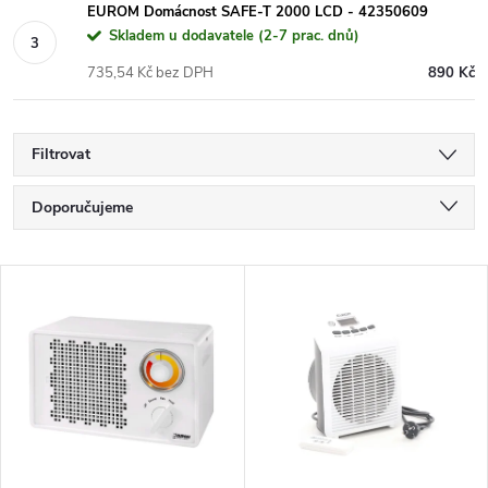
EUROM Domácnost SAFE-T 2000 LCD - 42350609
Skladem u dodavatele (2-7 prac. dnů)
735,54 Kč bez DPH
890 Kč
Filtrovat
Ř
Doporučujeme
a
Nejlevnější
V
Nejdražší
z
ý
Nejprodávanější
e
p
Abecedně
n
i
í