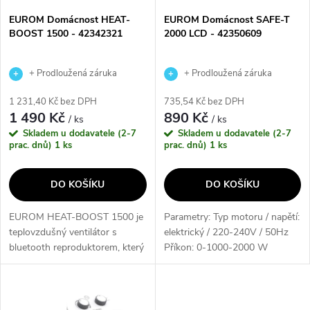
s
p
EUROM Domácnost HEAT-
EUROM Domácnost SAFE-T
BOOST 1500 - 42342321
2000 LCD - 42350609
p
r
r
+ Prodloužená záruka
+ Prodloužená záruka
o
výrobce
výrobce
1 231,40 Kč bez DPH
735,54 Kč bez DPH
o
1 490 Kč
890 Kč
/ ks
/ ks
d
Skladem u dodavatele (2-7
Skladem u dodavatele (2-7
d
prac. dnů)
1 ks
prac. dnů)
1 ks
u
u
DO KOŠÍKU
DO KOŠÍKU
k
k
EUROM HEAT-BOOST 1500 je
Parametry: Typ motoru / napětí:
t
teplovzdušný ventilátor s
elektrický / 220-240V / 50Hz
t
bluetooth reproduktorem, který
Příkon: 0-1000-2000 W
ů
vám poskytne příjemné teplo a
Funkce: studeného-teplého-
ů
zároveň umožní poslouchat
horkého vzduchu Teplovzdušný
hudbu přes bezdrátové
ventilátor EUROM SAFE-T
připojení. S...
2000 s LCD...