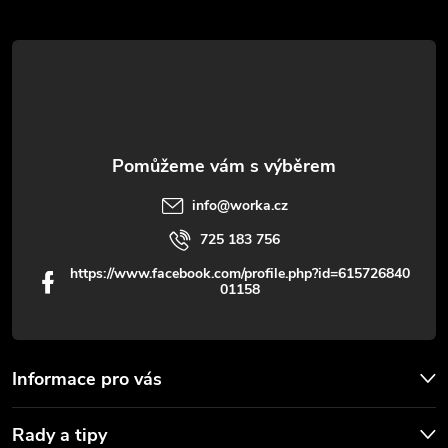
r
t
v
í
k
y
v
info
@
worka.cz
ý
725 183 756
p
https://www.facebook.com/profile.php?id=615726840
01158
i
s
u
Informace pro vás
Rady a tipy