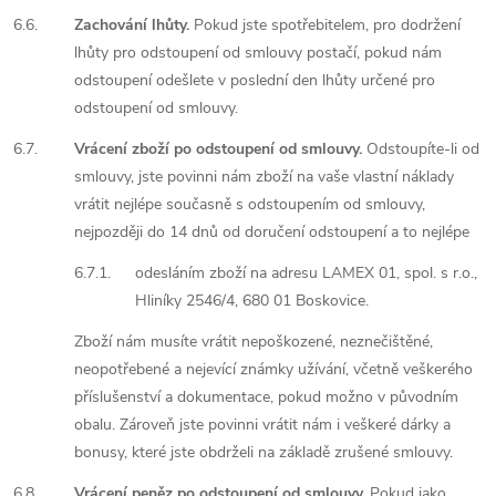
6.6.
Zachování lhůty.
Pokud jste spotřebitelem, pro dodržení
lhůty pro odstoupení od smlouvy postačí, pokud nám
odstoupení odešlete v poslední den lhůty určené pro
odstoupení od smlouvy.
6.7.
Vrácení zboží po odstoupení od smlouvy.
Odstoupíte-li od
smlouvy, jste povinni nám zboží na vaše vlastní náklady
vrátit nejlépe současně s odstoupením od smlouvy,
nejpozději do 14 dnů od doručení odstoupení a to nejlépe
6.7.1.
odesláním zboží na adresu LAMEX 01, spol. s r.o.,
Hliníky 2546/4, 680 01 Boskovice.
Zboží nám musíte vrátit nepoškozené, neznečištěné,
neopotřebené a nejevící známky užívání, včetně veškerého
příslušenství a dokumentace, pokud možno v původním
obalu. Zároveň jste povinni vrátit nám i veškeré dárky a
bonusy, které jste obdrželi na základě zrušené smlouvy.
6.8.
Vrácení peněz po odstoupení od smlouvy.
Pokud jako