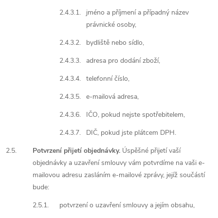
2.4.3.1.
jméno a příjmení a případný název
právnické osoby,
2.4.3.2.
bydliště nebo sídlo,
2.4.3.3.
adresa pro dodání zboží,
2.4.3.4.
telefonní číslo,
2.4.3.5.
e-mailová adresa,
2.4.3.6.
IČO, pokud nejste spotřebitelem,
2.4.3.7.
DIČ, pokud jste plátcem DPH.
2.5.
Potvrzení přijetí objednávky.
Úspěšné přijetí vaší
objednávky a uzavření smlouvy vám potvrdíme na vaši e-
mailovou adresu zasláním e-mailové zprávy, jejíž součástí
bude:
2.5.1.
potvrzení o uzavření smlouvy a jejím obsahu,