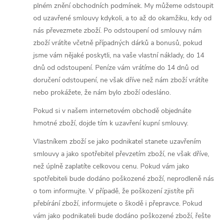
plném znění obchodních podmínek. My můžeme odstoupit
od uzavřené smlouvy kdykoli, a to až do okamžiku, kdy od
nás převezmete zboží. Po odstoupení od smlouvy nám
zboží vrátíte včetně případných dárků a bonusů, pokud
jsme vám nějaké poskytli, na vaše vlastní náklady, do 14
dnů od odstoupení. Peníze vám vrátíme do 14 dnů od
doručení odstoupení, ne však dříve než nám zboží vrátíte
nebo prokážete, že nám bylo zboží odesláno.
Pokud si v našem internetovém obchodě objednáte
hmotné zboží, dojde tím k uzavření kupní smlouvy.
Vlastníkem zboží se jako podnikatel stanete uzavřením
smlouvy a jako spotřebitel převzetím zboží, ne však dříve,
než úplně zaplatíte celkovou cenu. Pokud vám jako
spotřebiteli bude dodáno poškozené zboží, neprodleně nás
o tom informujte. V případě, že poškození zjistíte při
přebírání zboží, informujete o škodě i přepravce. Pokud
vám jako podnikateli bude dodáno poškozené zboží, řešte