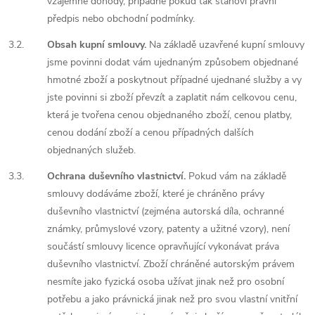
vzájemné dohody, případně pokud tak stanoví právní
předpis nebo obchodní podmínky.
3.2.
Obsah kupní smlouvy.
Na základě uzavřené kupní smlouvy
jsme povinni dodat vám ujednaným způsobem objednané
hmotné zboží a poskytnout případné ujednané služby a vy
jste povinni si zboží převzít a zaplatit nám celkovou cenu,
která je tvořena cenou objednaného zboží, cenou platby,
cenou dodání zboží a cenou případných dalších
objednaných služeb.
3.3.
Ochrana duševního vlastnictví.
Pokud vám na základě
smlouvy dodáváme zboží, které je chráněno právy
duševního vlastnictví (zejména autorská díla, ochranné
známky, průmyslové vzory, patenty a užitné vzory), není
součástí smlouvy licence opravňující vykonávat práva
duševního vlastnictví. Zboží chráněné autorským právem
nesmíte jako fyzická osoba užívat jinak než pro osobní
potřebu a jako právnická jinak než pro svou vlastní vnitřní