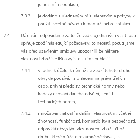
jsme s ním souhlasili,
7.3.3.
je dodáno s ujednaným příslušenstvím a pokyny k
použití, včetně návodu k montáži nebo instalaci.
7.4.
Dále vám odpovídáme za to, že vedle ujednaných vlastností
splňuje zboží následující požadavky; to neplatí, pokud jsme
vás před uzavřením smlouvy upozornili, že některé
vlastnosti zboží se liší a vy jste s tím souhlasili:
7.4.1.
vhodné k účelu, k němuž se zboží tohoto druhu
obvykle používá, i s ohledem na práva třetích
osob, právní předpisy, technické normy nebo
kodexy chování daného odvětví, není-li
technických norem,
7.4.2.
množstvím, jakostí a dalšími vlastnostmi, včetně
životnosti, funkčnosti, kompatibility a bezpečnosti,
odpovídá obvyklým vlastnostem zboží téhož
druhu, které můžete rozumně očekávat, i s