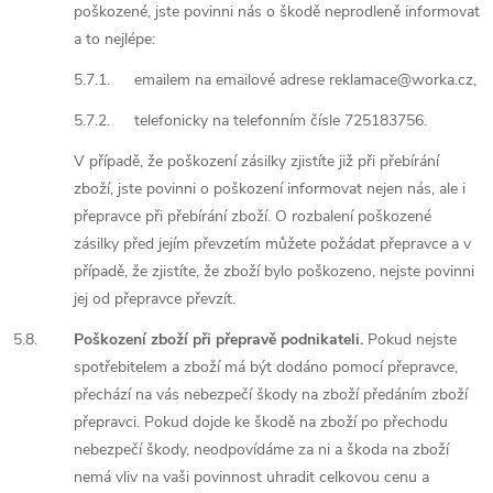
poškozené, jste povinni nás o škodě neprodleně informovat
a to nejlépe:
5.7.1.
emailem na emailové adrese reklamace@worka.cz,
5.7.2.
telefonicky na telefonním čísle 725183756.
V případě, že poškození zásilky zjistíte již při přebírání
zboží, jste povinni o poškození informovat nejen nás, ale i
přepravce při přebírání zboží. O rozbalení poškozené
zásilky před jejím převzetím můžete požádat přepravce a v
případě, že zjistíte, že zboží bylo poškozeno, nejste povinni
jej od přepravce převzít.
5.8.
Poškození zboží při přepravě podnikateli.
Pokud nejste
spotřebitelem a zboží má být dodáno pomocí přepravce,
přechází na vás nebezpečí škody na zboží předáním zboží
přepravci. Pokud dojde ke škodě na zboží po přechodu
nebezpečí škody, neodpovídáme za ni a škoda na zboží
nemá vliv na vaši povinnost uhradit celkovou cenu a