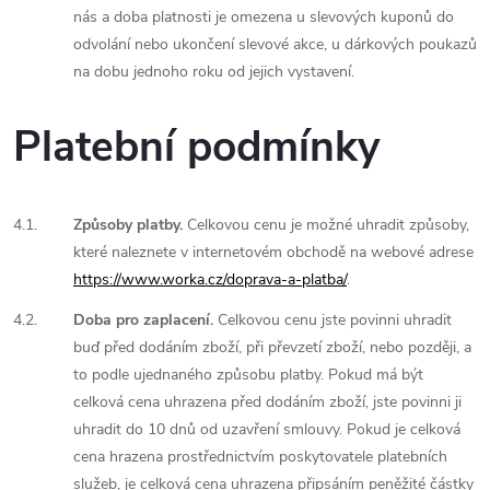
nás a doba platnosti je omezena u slevových kuponů do
odvolání nebo ukončení slevové akce, u dárkových poukazů
na dobu jednoho roku od jejich vystavení.
Platební podmínky
4.1.
Způsoby platby.
Celkovou cenu je možné uhradit způsoby,
které naleznete v internetovém obchodě na webové adrese
https://www.worka.cz/doprava-a-platba/
.
4.2.
Doba pro zaplacení.
Celkovou cenu jste povinni uhradit
buď před dodáním zboží, při převzetí zboží, nebo později, a
to podle ujednaného způsobu platby. Pokud má být
celková cena uhrazena před dodáním zboží, jste povinni ji
uhradit do 10 dnů od uzavření smlouvy. Pokud je celková
cena hrazena prostřednictvím poskytovatele platebních
služeb, je celková cena uhrazena připsáním peněžité částky