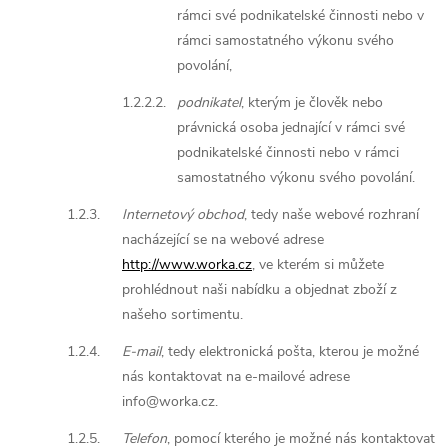
rámci své podnikatelské činnosti nebo v
rámci samostatného výkonu svého
povolání,
1.2.2.2.
podnikatel
, kterým je člověk nebo
právnická osoba jednající v rámci své
podnikatelské činnosti nebo v rámci
samostatného výkonu svého povolání.
1.2.3.
Internetový obchod
, tedy naše webové rozhraní
nacházející se na webové adrese
http://www.worka.cz
, ve kterém si můžete
prohlédnout naši nabídku a objednat zboží z
našeho sortimentu.
1.2.4.
E-mail
, tedy elektronická pošta, kterou je možné
nás kontaktovat na e-mailové adrese
info@worka.cz.
1.2.5.
Telefon
, pomocí kterého je možné nás kontaktovat