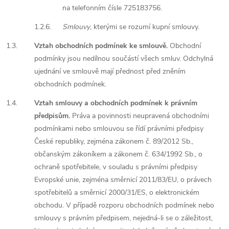
na telefonním čísle 725183756.
1.2.6.
Smlouvy
, kterými se rozumí kupní smlouvy.
1.3.
Vztah obchodních podmínek ke smlouvě.
Obchodní
podmínky jsou nedílnou součástí všech smluv. Odchylná
ujednání ve smlouvě mají přednost před zněním
obchodních podmínek.
1.4.
Vztah smlouvy a obchodních podmínek k právním
předpisům.
Práva a povinnosti neupravená obchodními
podmínkami nebo smlouvou se řídí právními předpisy
České republiky, zejména zákonem č. 89/2012 Sb.,
občanským zákoníkem a zákonem č. 634/1992 Sb., o
ochraně spotřebitele, v souladu s právními předpisy
Evropské unie, zejména směrnicí 2011/83/EU, o právech
spotřebitelů a směrnicí 2000/31/ES, o elektronickém
obchodu. V případě rozporu obchodních podmínek nebo
smlouvy s právním předpisem, nejedná-li se o záležitost,