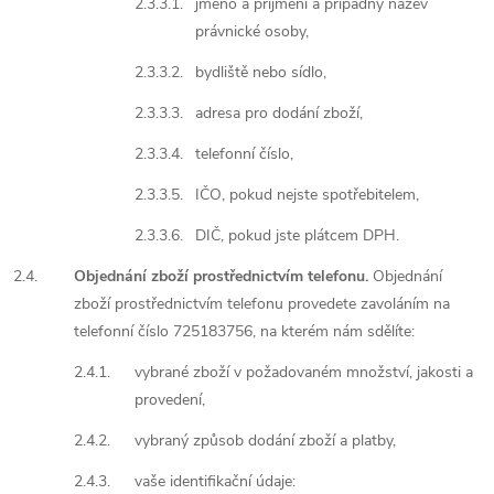
2.3.3.1.
jméno a příjmení a případný název
právnické osoby,
2.3.3.2.
bydliště nebo sídlo,
2.3.3.3.
adresa pro dodání zboží,
2.3.3.4.
telefonní číslo,
2.3.3.5.
IČO, pokud nejste spotřebitelem,
2.3.3.6.
DIČ, pokud jste plátcem DPH.
2.4.
Objednání zboží prostřednictvím telefonu.
Objednání
zboží prostřednictvím telefonu provedete zavoláním na
telefonní číslo 725183756, na kterém nám sdělíte:
2.4.1.
vybrané zboží v požadovaném množství, jakosti a
provedení,
2.4.2.
vybraný způsob dodání zboží a platby,
2.4.3.
vaše identifikační údaje: