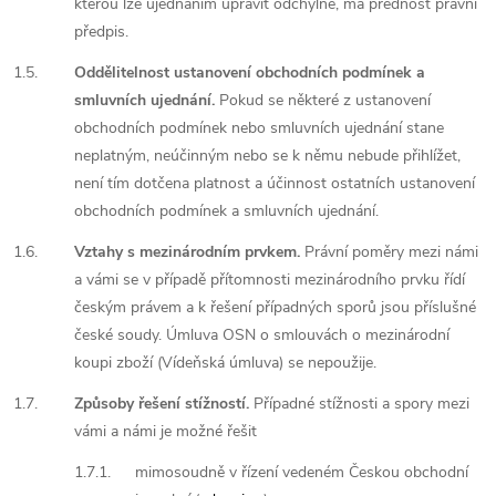
kterou lze ujednáním upravit odchylně, má přednost právní
předpis.
1.5.
Oddělitelnost ustanovení obchodních podmínek a
smluvních ujednání.
Pokud se některé z ustanovení
obchodních podmínek nebo smluvních ujednání stane
neplatným, neúčinným nebo se k němu nebude přihlížet,
není tím dotčena platnost a účinnost ostatních ustanovení
obchodních podmínek a smluvních ujednání.
1.6.
Vztahy s mezinárodním prvkem.
Právní poměry mezi námi
a vámi se v případě přítomnosti mezinárodního prvku řídí
českým právem a k řešení případných sporů jsou příslušné
české soudy. Úmluva OSN o smlouvách o mezinárodní
koupi zboží (Vídeňská úmluva) se nepoužije.
1.7.
Způsoby řešení stížností.
Případné stížnosti a spory mezi
vámi a námi je možné řešit
1.7.1.
mimosoudně v řízení vedeném Českou obchodní