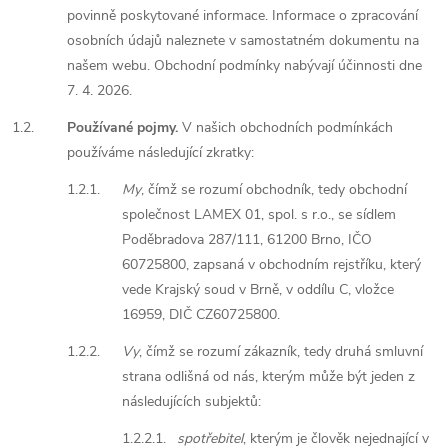
povinně poskytované informace. Informace o zpracování
osobních údajů naleznete v samostatném dokumentu na
našem webu. Obchodní podmínky nabývají účinnosti dne
7. 4. 2026.
1.2.
Používané pojmy.
V našich obchodních podmínkách
používáme následující zkratky:
1.2.1.
My
, čímž se rozumí obchodník, tedy obchodní
společnost LAMEX 01, spol. s r.o., se sídlem
Poděbradova 287/111, 61200 Brno, IČO
60725800, zapsaná v obchodním rejstříku, který
vede Krajský soud v Brně, v oddílu C, vložce
16959, DIČ CZ60725800.
1.2.2.
Vy
, čímž se rozumí zákazník, tedy druhá smluvní
strana odlišná od nás, kterým může být jeden z
následujících subjektů:
1.2.2.1.
spotřebitel
, kterým je člověk nejednající v