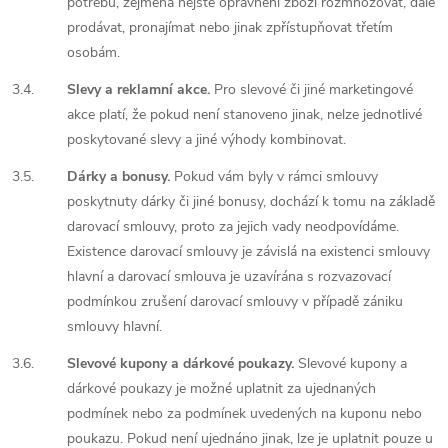
potřebu, zejména nejste oprávněni zboží rozmnožovat, dále
prodávat, pronajímat nebo jinak zpřístupňovat třetím
osobám.
3.4.
Slevy a reklamní akce.
Pro slevové či jiné marketingové
akce platí, že pokud není stanoveno jinak, nelze jednotlivé
poskytované slevy a jiné výhody kombinovat.
3.5.
Dárky a bonusy.
Pokud vám byly v rámci smlouvy
poskytnuty dárky či jiné bonusy, dochází k tomu na základě
darovací smlouvy, proto za jejich vady neodpovídáme.
Existence darovací smlouvy je závislá na existenci smlouvy
hlavní a darovací smlouva je uzavírána s rozvazovací
podmínkou zrušení darovací smlouvy v případě zániku
smlouvy hlavní.
3.6.
Slevové kupony a dárkové poukazy.
Slevové kupony a
dárkové poukazy je možné uplatnit za ujednaných
podmínek nebo za podmínek uvedených na kuponu nebo
poukazu. Pokud není ujednáno jinak, lze je uplatnit pouze u