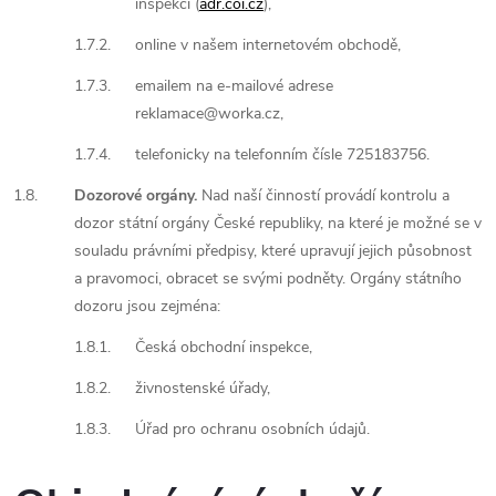
inspekcí (
adr.coi.cz
),
1.7.2.
online v našem internetovém obchodě,
1.7.3.
emailem na e-mailové adrese
reklamace@worka.cz,
1.7.4.
telefonicky na telefonním čísle 725183756.
1.8.
Dozorové orgány.
Nad naší činností provádí kontrolu a
dozor státní orgány České republiky, na které je možné se v
souladu právními předpisy, které upravují jejich působnost
a pravomoci, obracet se svými podněty. Orgány státního
dozoru jsou zejména:
1.8.1.
Česká obchodní inspekce,
1.8.2.
živnostenské úřady,
1.8.3.
Úřad pro ochranu osobních údajů.