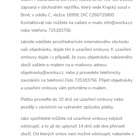
zapsaná v obchodním rejstříku, který vede Krajský soud v
Brně, v oddílu C, vložce 16959, DIČ CZ60725800.
Kontaktovat nás můžete na našem e-mailu info@worka.cz
nebo telefonu 725183756.
Jakmile odešlete prostřednictvím internetového obchodu
vaši objednávku, dojde tím k uzavření smlouvy. K uzavření
smlouvy dojde i v případě, že svou objednávku nabízeného
zboží zašlete e-mailem na e-mailovou adresu
objednavky@worka.cz, nebo ji provedete telefonicky
zavoláním na telefonní číslo 725183756. Přijetí objednávky
a uzavření smlouvy vám potvrdíme e-mailem.
Platbu proveďte do 10 dnů od uzavření smlouvy nebo
později v závislosti na vybraném způsobu platby.
Jako spotřebitel můžete od uzavřené smlouvy kdykoli
odstoupit, a to až do uplynutí 14 dnů ode dne převzetí
zboží. Od kterých smluv není možné odstoupit, naleznete v