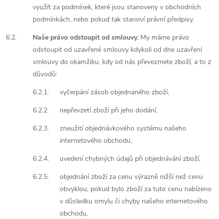
využít za podmínek, které jsou stanoveny v obchodních
podmínkách, nebo pokud tak stanoví právní předpisy.
6.2.
Naše právo odstoupit od smlouvy.
My máme právo
odstoupit od uzavřené smlouvy kdykoli od dne uzavření
smlouvy do okamžiku, kdy od nás převezmete zboží, a to z
důvodů:
6.2.1.
vyčerpání zásob objednaného zboží,
6.2.2.
nepřevzetí zboží při jeho dodání,
6.2.3.
zneužití objednávkového systému našeho
internetového obchodu,
6.2.4.
uvedení chybných údajů při objednávání zboží,
6.2.5.
objednání zboží za cenu výrazně nižší než cenu
obvyklou, pokud bylo zboží za tuto cenu nabízeno
v důsledku omylu či chyby našeho internetového
obchodu,