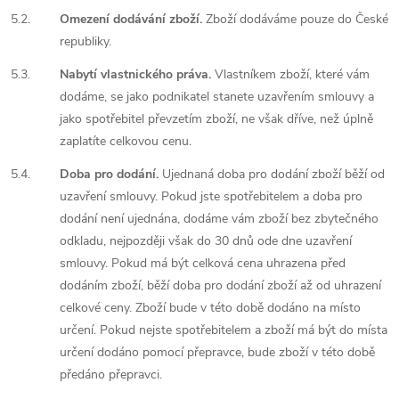
5.2.
Omezení dodávání zboží.
Zboží dodáváme pouze do České
republiky.
5.3.
Nabytí vlastnického práva.
Vlastníkem zboží, které vám
dodáme, se jako podnikatel stanete uzavřením smlouvy a
jako spotřebitel převzetím zboží, ne však dříve, než úplně
zaplatíte celkovou cenu.
5.4.
Doba pro dodání.
Ujednaná doba pro dodání zboží běží od
uzavření smlouvy. Pokud jste spotřebitelem a doba pro
dodání není ujednána, dodáme vám zboží bez zbytečného
odkladu, nejpozději však do 30 dnů ode dne uzavření
smlouvy. Pokud má být celková cena uhrazena před
dodáním zboží, běží doba pro dodání zboží až od uhrazení
celkové ceny. Zboží bude v této době dodáno na místo
určení. Pokud nejste spotřebitelem a zboží má být do místa
určení dodáno pomocí přepravce, bude zboží v této době
předáno přepravci.