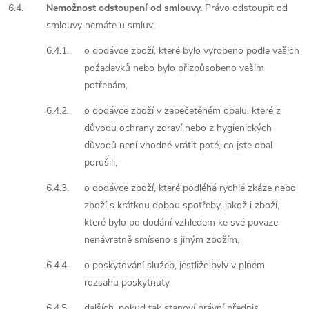
6.4.
Nemožnost odstoupení od smlouvy.
Právo odstoupit od
smlouvy nemáte u smluv:
6.4.1.
o dodávce zboží, které bylo vyrobeno podle vašich
požadavků nebo bylo přizpůsobeno vašim
potřebám,
6.4.2.
o dodávce zboží v zapečetěném obalu, které z
důvodu ochrany zdraví nebo z hygienických
důvodů není vhodné vrátit poté, co jste obal
porušili,
6.4.3.
o dodávce zboží, které podléhá rychlé zkáze nebo
zboží s krátkou dobou spotřeby, jakož i zboží,
které bylo po dodání vzhledem ke své povaze
nenávratně smíseno s jiným zbožím,
6.4.4.
o poskytování služeb, jestliže byly v plném
rozsahu poskytnuty,
6.4.5.
dalších, pokud tak stanoví právní předpis.