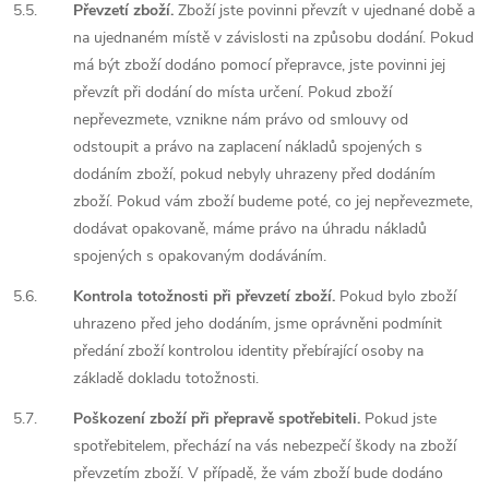
5.5.
Převzetí zboží.
Zboží jste povinni převzít v ujednané době a
na ujednaném místě v závislosti na způsobu dodání. Pokud
má být zboží dodáno pomocí přepravce, jste povinni jej
převzít při dodání do místa určení. Pokud zboží
nepřevezmete, vznikne nám právo od smlouvy od
odstoupit a právo na zaplacení nákladů spojených s
dodáním zboží, pokud nebyly uhrazeny před dodáním
zboží. Pokud vám zboží budeme poté, co jej nepřevezmete,
dodávat opakovaně, máme právo na úhradu nákladů
spojených s opakovaným dodáváním.
5.6.
Kontrola totožnosti při převzetí zboží.
Pokud bylo zboží
uhrazeno před jeho dodáním, jsme oprávněni podmínit
předání zboží kontrolou identity přebírající osoby na
základě dokladu totožnosti.
5.7.
Poškození zboží při přepravě spotřebiteli.
Pokud jste
spotřebitelem, přechází na vás nebezpečí škody na zboží
převzetím zboží. V případě, že vám zboží bude dodáno