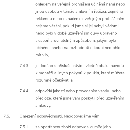
ohledem na veřejná prohlášení učiněná námi nebo
jinou osobou v témže smluvním řetězci, zejména
reklamou nebo označením; veřejným prohlášením
nejsme vázáni, pokud jsme si jej nebyli vědomi
nebo bylo v době uzavření smlouvy upraveno
alespoň srovnatelným způsobem, jakým bylo
učiněno, anebo na rozhodnutí o koupi nemohlo
mít vliv,
7.4.3.
je dodáno s příslušenstvím, včetně obalu, návodu
k montáži a jiných pokynů k použití, které můžete
rozumně očekávat, a
7.4.4.
odpovídá jakostí nebo provedením vzorku nebo
předloze, které jsme vám poskytli před uzavřením
smlouvy.
7.5.
Omezení odpovědnosti.
Neodpovídáme vám
7.5.1.
za opotřebení zboží odpovídající míře jeho