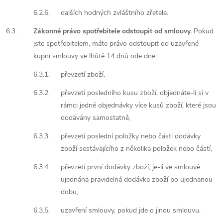
6.2.6.
dalších hodných zvláštního zřetele.
6.3.
Zákonné právo spotřebitele odstoupit od smlouvy.
Pokud
jste spotřebitelem, máte právo odstoupit od uzavřené
kupní smlouvy ve lhůtě 14 dnů ode dne
6.3.1.
převzetí zboží,
6.3.2.
převzetí posledního kusu zboží, objednáte-li si v
rámci jedné objednávky více kusů zboží, které jsou
dodávány samostatně,
6.3.3.
převzetí poslední položky nebo části dodávky
zboží sestávajícího z několika položek nebo částí,
6.3.4.
převzetí první dodávky zboží, je-li ve smlouvě
ujednána pravidelná dodávka zboží po ujednanou
dobu,
6.3.5.
uzavření smlouvy, pokud jde o jinou smlouvu.