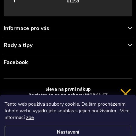
01158
i
s
u
Informace pro vás
Rady a tipy
Facebook
Sleva na první nákup
Registrujte se na eshopu WORKA.CZ
VRÁCENÍ 14 DNÍ
a
sleva 100 Kč*
na nákup je Vaše.
Tento web používá soubory cookie. Dalším procházením
tohoto webu vyjadřujete souhlas s jejich používáním.. Více
Registrace
Copyright 2026
Worka.cz - Vše pro práci a řemeslo
. Všechna práva
informací
zde
.
vyhrazena.
*platí při nákupu nad 3000 Kč
Nastavení
Privacy policy
Vytvořil Shoptet