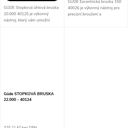
GÜDE Excentrická bruska 150
GÜDE Stopková úhlová bruska
40026 je výkonný nástroj pro
20.000 40125 je výkonný
precizní broušení a
nástroj, který vám umožní
dokončování povrchů. Díky
precizní a rychlé broušení. Díky
excentrickému pohybu a
svému vysokému výkonu a
150mm kotouči je ideální pro
robustní konstrukci je ideální
různé druhy materiálů...
pro...
Güde STOPKOVÁ BRUSKA
22.000 - 40124
375,21 Kč bez DPH