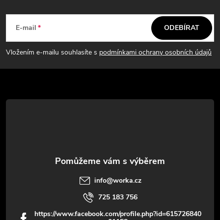
Z
a
á
c
E-mail
ODEBÍRAT
p
í
Vložením e-mailu souhlasíte s
podmínkami ochrany osobních údajů
p
a
r
t
v
í
k
y
v
info
@
worka.cz
ý
725 183 756
p
https://www.facebook.com/profile.php?id=615726840