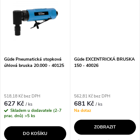
ů
různé...
bruska má otáčky...
Güde Pneumatická stopková
Güde EXCENTRICKÁ BRUSKA
úhlová bruska 20.000 - 40125
150 - 40026
518,18 Kč bez DPH
562,81 Kč bez DPH
627 Kč
681 Kč
/ ks
/ ks
Skladem u dodavatele (2-7
Na dotaz
prac. dnů)
>5 ks
ZOBRAZIT
DO KOŠÍKU