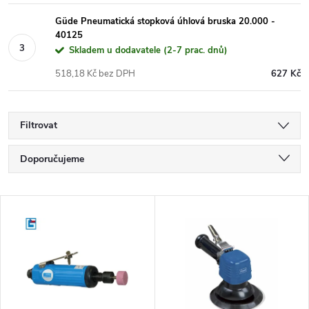
Güde Pneumatická stopková úhlová bruska 20.000 -
40125
Skladem u dodavatele (2-7 prac. dnů)
518,18 Kč bez DPH
627 Kč
Filtrovat
Ř
Doporučujeme
a
Nejlevnější
V
Nejdražší
z
ý
Nejprodávanější
e
p
Abecedně
n