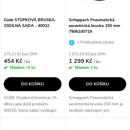
i
í
s
p
Güde STOPKOVÁ BRUSKA,
Scheppach Pneumatická
15DÍLNÁ SADA - 40032
excentrická bruska 150 mm
p
7906100719
r
r
+ Prodloužená záruka
o
výrobce
375,21 Kč bez DPH
1 073,55 Kč bez DPH
o
454 Kč
1 299 Kč
/ ks
/ ks
d
Skladem
>5 ks
Skladem
1 ks
d
u
DO KOŠÍKU
DO KOŠÍKU
u
k
GÜDE Stopková bruska je 15-
Scheppach Pneumatická
k
dílná sada (kód produktu
excentrická bruska 150 mm je
t
40032), která nabízí vynikající
skvělým nástrojem pro
t
výkon a přesnost. S touto
broušení dřeva, kovů, plastů,
ů
bruskou můžete snadno a
nátěrových a spárovacích hmot
efektivně opravit nebo upravit
a pro leštění povrchů. Tato