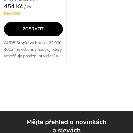
454 Kč
/ ks
Na dotaz
ZOBRAZIT
GÜDE Stopková bruska 22.000
40124 je výkonný nástroj, který
umožňuje precizní broušení a
tvarování materiálů. S
maximální rychlostí 22.000
ot./min. a robustní konstrukcí
O
je...
v
l
á
Mějte přehled o novinkách
d
a slevách