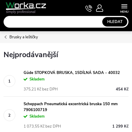
Přejít
NÁKUPNÍ
KOŠÍK
na
obsah
HLEDAT
Brusky a leštičky
Nejprodávanější
Güde STOPKOVÁ BRUSKA, 15DÍLNÁ SADA - 40032
Skladem
375,21 Kč bez DPH
454 Kč
Scheppach Pneumatická excentrická bruska 150 mm
7906100719
Skladem
1 073,55 Kč bez DPH
1 299 Kč