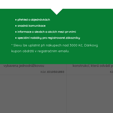
JO10501893
3x75 mm - JO10501
♦ přehled o objednávkách
355,37 Kč bez DPH
52,89 Kč bez DPH
♦ snadná komunikace
430 Kč
64 Kč
/ ks
/ ks
DO KOŠÍKU
DO
♦ informace o slevách a akcích mezi prvními
Skladem u
Skladem u
dodavatele (2-7
dodavatele (2-7
♦ speciální nabídky pro registrované zákazníky
prac. dnů)
5 ks
prac. dnů)
>5 ks
* Slevu lze uplatnit při nákupech nad 3000 Kč, Dárkový
kupon obdržíš v registračním emailu.
IRWIN JO10501893 Sada vrtáků
IRWIN JO10501812 Vrták 
do zdi MASONRY 7 dílů je
vybaven jednodrážkovou
vybavena jednodrážkovou
konstrukcí, která odvádí 
konstrukcí, která odvádí pach o
60% rychleji a poskytuje 
Kód:
JO10501893
K
60% rychleji a vylepšenou
prostor pro odstranění. 
konstrukcí břitu z tvrdokovu, která...
konstrukce břitu z...