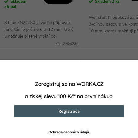
Skladem
Skladem
2 ks
>5 bal
Wolfcraft Hloubkové zará
XTline ZN24780 je vodící přípravek
3-dílnou sadou s velikost
na vrtání o průměru 3-12 mm, který
10 mm, které umožňují p
umožňuje přesné vrtání do
nastavení hloubky vrtání.
hladkých povrchů díky fixaci vrtáku
Kód:
ZN24780
zarážky jsou vyrobeny z k
na požadovaném místě. Díky
materiálu a...
přísavce velice...
Zaregistruj se na WORKA.CZ
a získej slevu 100 Kč* na první nákup.
Registrace
IRWIN Sada vidiových vrtáků
IRWIN Vrták vidiový
Ochrana osobních údajů.
MASONRY | 4-12 mm 7 dílů -
MASONRY, válcová st