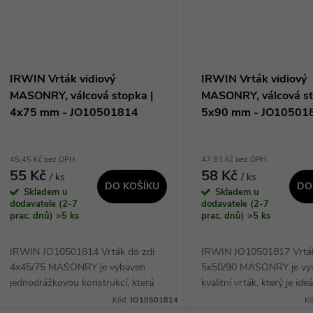
IRWIN Vrták vidiový
IRWIN Vrták vidiový
MASONRY, válcová stopka |
MASONRY, válcová st
4x75 mm - JO10501814
5x90 mm - JO10501
45,45 Kč bez DPH
47,93 Kč bez DPH
55 Kč
58 Kč
/ ks
/ ks
DO KOŠÍKU
DO
Skladem u
Skladem u
dodavatele (2-7
dodavatele (2-7
prac. dnů)
>5 ks
prac. dnů)
>5 ks
IRWIN JO10501814 Vrták do zdi
IRWIN JO10501817 Vrták
4x45/75 MASONRY je vybaven
5x50/90 MASONRY je vy
jednodrážkovou konstrukcí, která
kvalitní vrták, který je ide
umožňuje rychlejší odstranění
příklepové vrtání lehkých
Kód:
JO10501814
K