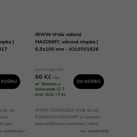
IRWIN Vrták vidiový
opka |
MASONRY, válcová stopka |
817
6,5x100 mm - JO10501826
54,55 Kč bez DPH
66 Kč
/ ks
 KOŠÍKU
DO KOŠÍKU
Skladem u
dodavatele (2-7
prac. dnů)
>5 ks
 do zdi
IRWIN JO10501826 Vrták do zdi
soce
6,5x60/100 MASONRY je vybaven
ální pro
jednodrážkovou konstrukcí, která
 stavebních
umožňuje rychlejší odstranění
ód:
JO10501817
Kód:
JO10501826