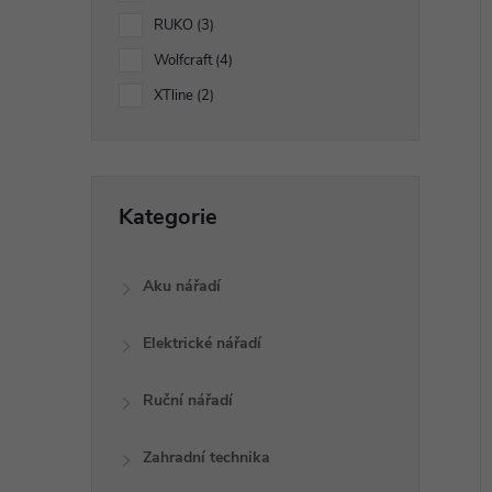
í
RUKO
3
p
í
Wolfcraft
4
i
XTline
2
a
n
Přeskočit
Kategorie
e
kategorie
l
Aku nářadí
Elektrické nářadí
Ruční nářadí
Zahradní technika