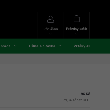
ies
Kontakty
Doprava a platba
Formuláře ke stažení
NÁKUPNÍ
KOŠÍK
Prázdný košík
Přihlášení
ahrada
Dílna a Stavba
Vrtáky-Nástroje
96 Kč
79,34 Kč bez DPH