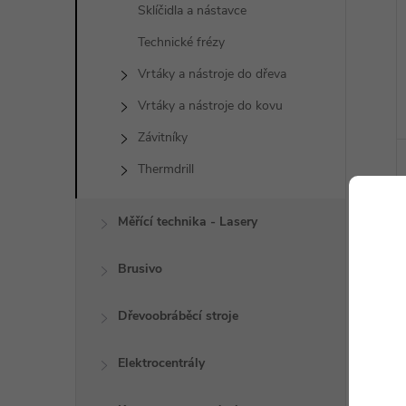
Sklíčidla a nástavce
Technické frézy
Vrtáky a nástroje do dřeva
Vrtáky a nástroje do kovu
Závitníky
Thermdrill
Měřící technika - Lasery
Brusivo
Dřevoobráběcí stroje
Elektrocentrály