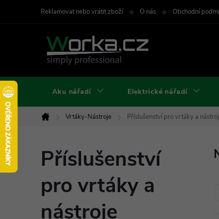
Přejít
Reklamovat nebo vrátit zboží
O nás
Obchodní podm
na
obsah
Aku nářadí
Elektrické nářadí
Vrtáky-Nástroje
Příslušenství pro vrtáky a nástro
Domů
Příslušenství
pro vrtáky a
nástroje