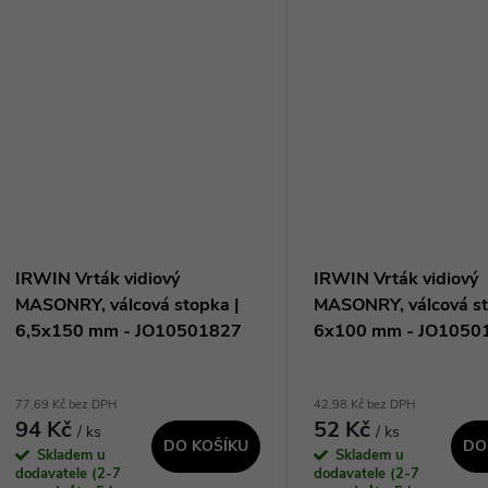
pachu o 60%. Díky vylepšené
materiálů. Jeho jednodrá
konstrukci břitu z tvrdokovu...
konstrukce...
IRWIN Vrták vidiový
IRWIN Vrták vidiový
MASONRY, válcová stopka |
MASONRY, válcová st
6,5x150 mm - JO10501827
6x100 mm - JO1050
77,69 Kč bez DPH
42,98 Kč bez DPH
94 Kč
52 Kč
/ ks
/ ks
DO KOŠÍKU
DO
Skladem u
Skladem u
dodavatele (2-7
dodavatele (2-7