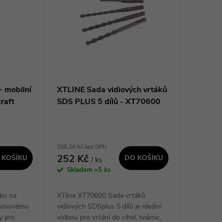
– mobilní
XTLINE Sada vidiových vrtáků
raft
SDS PLUS 5 dílů - XT70600
208,26 Kč bez DPH
252 Kč
 KOŠÍKU
DO KOŠÍKU
/ ks
Skladem
>5 ks
áku na
XTline XT70600 Sada vrtáků
 gumovému
vidiových SDSplus 5 dílů je ideální
y pro
volbou pro vrtání do cihel, tvárnic,