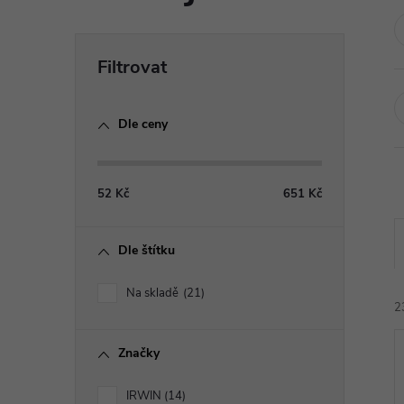
P
o
Dle ceny
s
t
52
Kč
651
Kč
r
Dle štítku
a
Na skladě
21
2
n
Značky
n
IRWIN
14