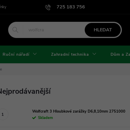
725 183 756
ínky
Podmínky užití webu
Podmínky ochrany osobních údajů a cook
HLEDAT
Ruční nářadí
Zahradní technika
Dům a Z
je
Nejprodávanější
Wolfcraft 3 Hloubkové zarážky D6,8,10mm 2751000
Skladem