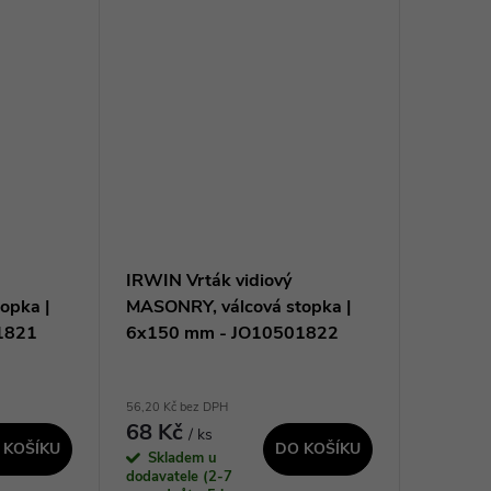
žková
pachu o 60%. Díky vylepšené
konstrukci břitu z...
IRWIN Vrták vidiový
opka |
MASONRY, válcová stopka |
1821
6x150 mm - JO10501822
56,20 Kč bez DPH
68 Kč
/ ks
 KOŠÍKU
DO KOŠÍKU
Skladem u
dodavatele (2-7