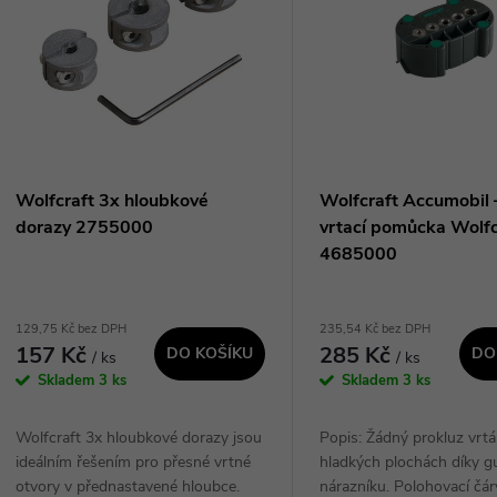
n
p
p
s
r
p
Wolfcraft 3x hloubkové
Wolfcraft Accumobil 
o
dorazy 2755000
vrtací pomůcka Wolfc
r
4685000
d
o
129,75 Kč bez DPH
235,54 Kč bez DPH
u
157 Kč
285 Kč
DO KOŠÍKU
DO
/ ks
/ ks
d
Skladem
3 ks
Skladem
3 ks
k
u
Wolfcraft 3x hloubkové dorazy jsou
Popis: Žádný prokluz vrt
t
ideálním řešením pro přesné vrtné
hladkých plochách díky
k
otvory v přednastavené hloubce.
nárazníku. Polohovací čár