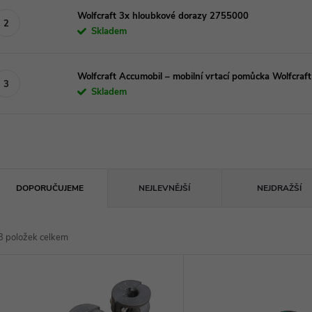
Wolfcraft 3x hloubkové dorazy 2755000
Skladem
Wolfcraft Accumobil – mobilní vrtací pomůcka Wolfcra
Skladem
Ř
DOPORUČUJEME
NEJLEVNĚJŠÍ
NEJDRAŽŠÍ
a
3
položek celkem
z
V
e
ý