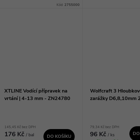
ů
Sada obsahuje 3 dorazy, které jsou
přesné vrtání. Integrovan
Kód:
2755000
t
kompatibilní se standardními vrtáky
k bezpečnému upnutí kr
do...
materiálů.
ů
XTLINE Vodící přípravek na
Wolfcraft 3 Hloubko
vrtání | 4-13 mm - ZN24780
zarážky D6,8,10mm
145,45 Kč bez DPH
79,34 Kč bez DPH
176 Kč
96 Kč
DO
/ bal
/ ks
DO KOŠÍKU