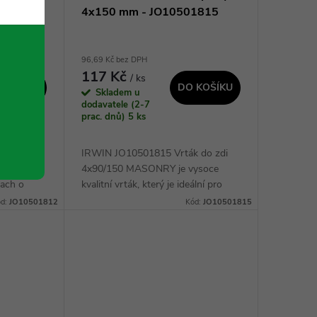
812
4x150 mm - JO10501815
96,69 Kč bez DPH
117 Kč
/ ks
 KOŠÍKU
DO KOŠÍKU
Skladem u
dodavatele (2-7
prac. dnů)
5 ks
do zdi je
IRWIN JO10501815 Vrták do zdi
4x90/150 MASONRY je vysoce
pach o
kvalitní vrták, který je ideální pro
maximální
příklepové vrtání lehkých stavebních
ód:
JO10501812
Kód:
JO10501815
Vylepšená
materiálů. Jeho jednodrážková
konstrukce...