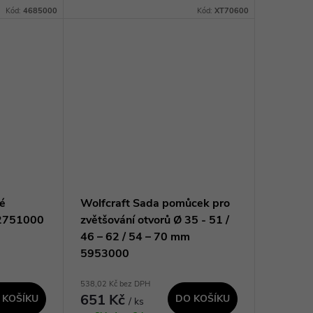
á V-drážka
zdiva, betonu a žuly. Díky zvětšené
Kód:
4685000
Kód:
XT70600
uhových
šroubovici s rychlým odvodem
odvrtaného...
vé
Wolfcraft Sada pomůcek pro
 2751000
zvětšování otvorů Ø 35 - 51 /
46 – 62 / 54 – 70 mm
5953000
538,02 Kč bez DPH
651 Kč
 KOŠÍKU
DO KOŠÍKU
/ ks