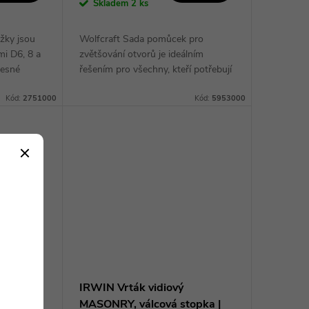
Skladem
2 ks
žky jsou
Wolfcraft Sada pomůcek pro
mi D6, 8 a
zvětšování otvorů je ideálním
řesné
řešením pro všechny, kteří potřebují
 Tyto
rychle a přesně zvětšit otvory v
valitního
Kód:
2751000
různých materiálech. Sada obsahuje
Kód:
5953000
tři různé...
IRWIN Vrták vidiový
opka |
MASONRY, válcová stopka |