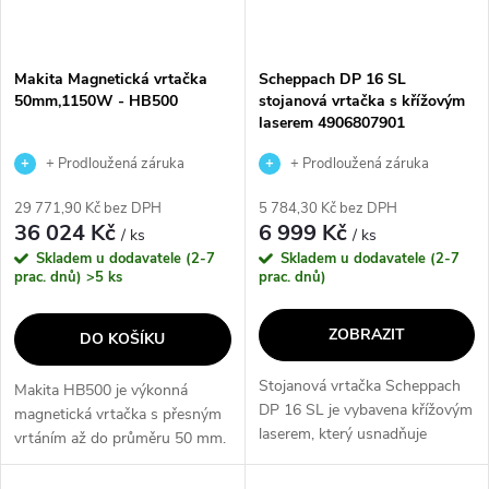
Makita Magnetická vrtačka
Scheppach DP 16 SL
50mm,1150W - HB500
stojanová vrtačka s křížovým
laserem 4906807901
+ Prodloužená záruka
+ Prodloužená záruka
výrobce
výrobce
29 771,90 Kč bez DPH
5 784,30 Kč bez DPH
36 024 Kč
6 999 Kč
/ ks
/ ks
Skladem u dodavatele (2-7
Skladem u dodavatele (2-7
prac. dnů)
>5 ks
prac. dnů)
ZOBRAZIT
DO KOŠÍKU
Stojanová vrtačka Scheppach
Makita HB500 je výkonná
DP 16 SL je vybavena křížovým
magnetická vrtačka s přesným
laserem, který usnadňuje
vrtáním až do průměru 50 mm.
orientaci při vrtání a urychluje
S výkonem 1150 W a
práci při vrtání větších sérií
dvourychlostní převodovkou je