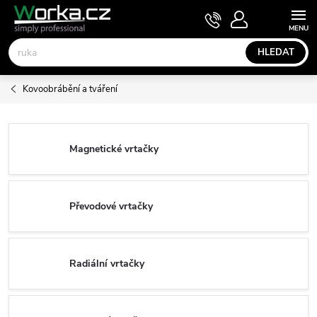
Přejít
NÁKUPNÍ
KOŠÍK
na
obsah
HLEDAT
Kovoobrábění a tváření
Magnetické vrtačky
Převodové vrtačky
Radiální vrtačky