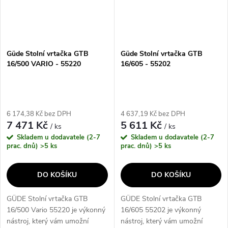
Güde Stolní vrtačka GTB
Güde Stolní vrtačka GTB
16/500 VARIO - 55220
16/605 - 55202
6 174,38 Kč bez DPH
4 637,19 Kč bez DPH
7 471 Kč
5 611 Kč
/ ks
/ ks
Skladem u dodavatele (2-7
Skladem u dodavatele (2-7
prac. dnů)
>5 ks
prac. dnů)
>5 ks
DO KOŠÍKU
DO KOŠÍKU
GÜDE Stolní vrtačka GTB
GÜDE Stolní vrtačka GTB
16/500 Vario 55220 je výkonný
16/605 55202 je výkonný
nástroj, který vám umožní
nástroj, který vám umožní