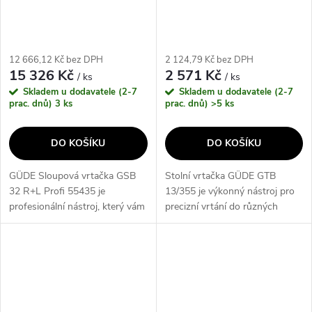
12 666,12 Kč bez DPH
2 124,79 Kč bez DPH
15 326 Kč
2 571 Kč
/ ks
/ ks
Skladem u dodavatele (2-7
Skladem u dodavatele (2-7
prac. dnů)
3 ks
prac. dnů)
>5 ks
DO KOŠÍKU
DO KOŠÍKU
GÜDE Sloupová vrtačka GSB
Stolní vrtačka GÜDE GTB
32 R+L Profi 55435 je
13/355 je výkonný nástroj pro
profesionální nástroj, který vám
precizní vrtání do různých
umožní přesné a efektivní
materiálů. Díky silnému motoru
vrtání. Díky robustní konstrukci
a stabilní konstrukci je ideální
a výkonnému motoru je ideální
pro profesionální i domácí...
pro...