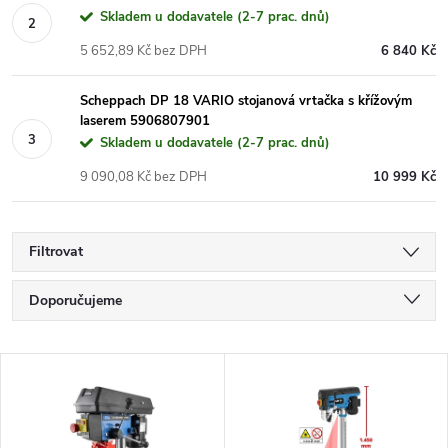
Skladem u dodavatele (2-7 prac. dnů)
5 652,89 Kč bez DPH
6 840 Kč
Scheppach DP 18 VARIO stojanová vrtačka s křížovým
laserem 5906807901
Skladem u dodavatele (2-7 prac. dnů)
9 090,08 Kč bez DPH
10 999 Kč
Filtrovat
Ř
Doporučujeme
a
Nejlevnější
V
Nejdražší
z
ý
Nejprodávanější