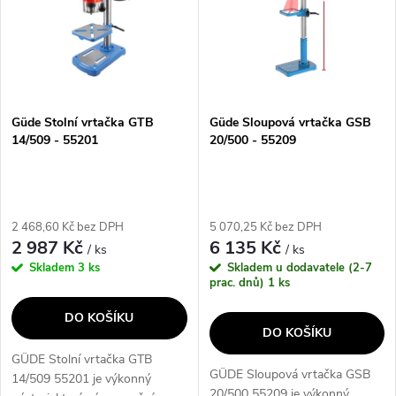
e
p
Abecedně
n
i
í
s
p
Güde Stolní vrtačka GTB
Güde Sloupová vrtačka GSB
14/509 - 55201
20/500 - 55209
p
r
r
o
2 468,60 Kč bez DPH
5 070,25 Kč bez DPH
o
2 987 Kč
6 135 Kč
/ ks
/ ks
d
Skladem
3 ks
Skladem u dodavatele (2-7
d
prac. dnů)
1 ks
u
DO KOŠÍKU
u
DO KOŠÍKU
k
GÜDE Stolní vrtačka GTB
k
GÜDE Sloupová vrtačka GSB
14/509 55201 je výkonný
20/500 55209 je výkonný