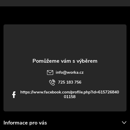
v
a
k
t
y
í
v
ý
p
info
@
worka.cz
i
725 183 756
s
https://www.facebook.com/profile.php?id=615726840
01158
u
Informace pro vás