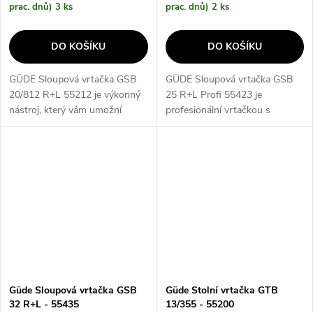
prac. dnů)
3 ks
prac. dnů)
2 ks
DO KOŠÍKU
DO KOŠÍKU
GÜDE Sloupová vrtačka GSB
GÜDE Sloupová vrtačka GSB
20/812 R+L 55212 je výkonný
25 R+L Profi 55423 je
nástroj, který vám umožní
profesionální vrtačkou s
přesné a efektivní vrtání. Díky
výkonným motorem a možností
robustní konstrukci a
otáčení vpravo i vlevo. Díky
výkonnému motoru dosáhnete
robustní konstrukci a přesnému
vysokého výkonu...
vrtání je...
Güde Sloupová vrtačka GSB
Güde Stolní vrtačka GTB
32 R+L - 55435
13/355 - 55200