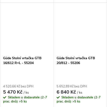
provádět přesné vrtání s
provádět přesné vrtání a
minimálním úsilím. Díky
vyvrtávání otvorů. Díky svému
variabilní rychlosti a výkonu
robustnímu provedení a
500 W je tato...
výkonnému motoru je...
Güde Stolní vrtačka GTB
Güde Stolní vrtačka GTB
16/612 R+L - 55204
20/812 - 55206
4 520,66 Kč bez DPH
5 652,89 Kč bez DPH
5 470 Kč
6 840 Kč
/ ks
/ ks
Skladem u dodavatele (2-7
Skladem u dodavatele (2-7
prac. dnů)
>5 ks
prac. dnů)
>5 ks