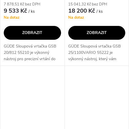
7 878,51 Kč bez DPH
15 041,32 Kč bez DPH
9 533 Kč
18 200 Kč
/ ks
/ ks
Na dotaz
Na dotaz
ZOBRAZIT
ZOBRAZIT
GÜDE Sloupová vrtačka GSB
GÜDE Sloupová vrtačka GSB
20/812 55210 je výkonný
25/1100VARIO 55222 je
nástroj pro precizní vrtání do
výkonný nástroj, který vám
různých materiálů. Díky silnému
umožní přesné a efektivní
motoru a preciznímu vřetenu je
vrtání dírek do různých
ideální pro profesionální i...
materiálů. S jeho proměnlivou
rychlostí a silným...