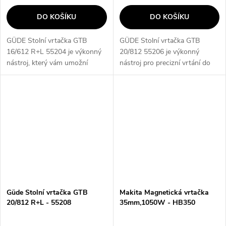
DO KOŠÍKU
DO KOŠÍKU
GÜDE Stolní vrtačka GTB
GÜDE Stolní vrtačka GTB
16/612 R+L 55204 je výkonný
20/812 55206 je výkonný
nástroj, který vám umožní
nástroj pro precizní vrtání do
provádět přesné vrtání a
různých materiálů. S funkcí
vyvrtávání dírek. Díky robustní
regulace otáček a výšky stolu je
konstrukci a výkonnému
ideální pro práci s velkými
motoru dosahuje...
kusy...
Güde Stolní vrtačka GTB
Makita Magnetická vrtačka
20/812 R+L - 55208
35mm,1050W - HB350