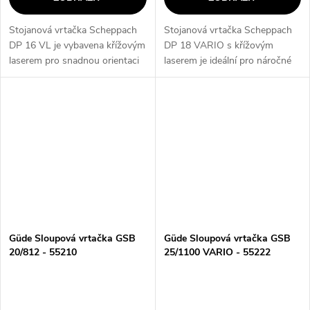
Stojanová vrtačka Scheppach
Stojanová vrtačka Scheppach
DP 16 VL je vybavena křížovým
DP 18 VARIO s křížovým
laserem pro snadnou orientaci
laserem je ideální pro náročné
při vrtání a robustní ocelovou
domácí kutily a řemeslníky. S
konstrukcí. S pěti stupni
digitálním displejem a
rychlosti a silným motorem 500
rychloupínacím sklíčidlem 16
W...
mm je vrtání...
Güde Sloupová vrtačka GSB
Güde Sloupová vrtačka GSB
20/812 - 55210
25/1100 VARIO - 55222