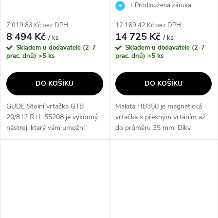
+ Prodloužená záruka
výrobce
7 019,83 Kč bez DPH
12 169,42 Kč bez DPH
8 494 Kč
14 725 Kč
/ ks
/ ks
Skladem u dodavatele (2-7
Skladem u dodavatele (2-7
prac. dnů)
>5 ks
prac. dnů)
>5 ks
DO KOŠÍKU
DO KOŠÍKU
GÜDE Stolní vrtačka GTB
Makita HB350 je magnetická
20/812 R+L 55208 je výkonný
vrtačka s přesným vrtáním až
nástroj, který vám umožní
do průměru 35 mm. Díky
provádět přesné vrtání a
výkonnému motoru o výkonu
vyvrtávání dírek. Díky robustní
1050 W a jednorychlostní
konstrukci a výkonnému
převodovce je tento nástroj
motoru dosahuje...
ideální pro různé...