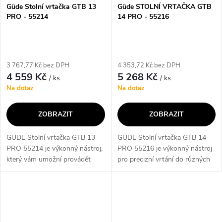
Güde Stolní vrtačka GTB 13
Güde STOLNÍ VRTAČKA GTB
PRO - 55214
14 PRO - 55216
3 767,77 Kč bez DPH
4 353,72 Kč bez DPH
4 559 Kč
5 268 Kč
/ ks
/ ks
Na dotaz
Na dotaz
ZOBRAZIT
ZOBRAZIT
GÜDE Stolní vrtačka GTB 13
GÜDE Stolní vrtačka GTB 14
PRO 55214 je výkonný nástroj,
PRO 55216 je výkonný nástroj
který vám umožní provádět
pro precizní vrtání do různých
přesné vrtání s minimálním
materiálů. S funkcí regulace
úsilím. Díky robustní konstrukci
otáček a přesného nastavení
a vysokému výkonu je ideální
hloubky vrtání je ideální pro...
pro...