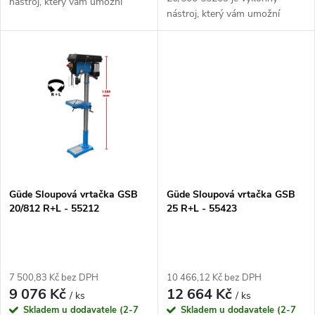
t
nástroj, který vám umožní
t
nástroj, který vám umožní
provádět přesné vrtání a
ů
přesné a efektivní vrtání. Díky
vyvrtávání otvorů. Díky svému
ů
svému robustnímu provedení a
robustnímu provedení a
výkonu 500 W je ideální volbou
výkonnému motoru je...
pro...
Güde Sloupová vrtačka GSB
Güde Sloupová vrtačka GSB
20/812 R+L - 55212
25 R+L - 55423
7 500,83 Kč bez DPH
10 466,12 Kč bez DPH
9 076 Kč
12 664 Kč
/ ks
/ ks
Skladem u dodavatele (2-7
Skladem u dodavatele (2-7