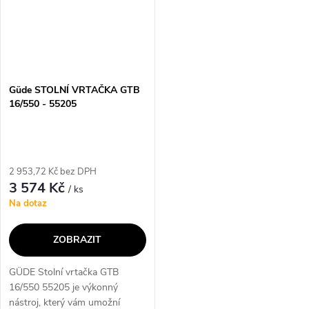
Güde STOLNÍ VRTAČKA GTB
16/550 - 55205
2 953,72 Kč bez DPH
3 574 Kč
/ ks
Na dotaz
ZOBRAZIT
GÜDE Stolní vrtačka GTB
16/550 55205 je výkonný
nástroj, který vám umožní