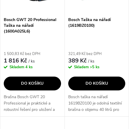
i
í
s
p
Bosch GWT 20 Professional
Bosch Taška na nářadí
Taška na nářadí
(1619BZ0100)
p
(1600A025L6)
r
r
o
1 500,83 Kč bez DPH
321,49 Kč bez DPH
o
1 816 Kč
389 Kč
/ ks
/ ks
d
Skladem
4 ks
Skladem
>5 ks
d
u
DO KOŠÍKU
DO KOŠÍKU
u
k
Brašna Bosch GWT 20
Bosch taška na nářadí
k
Professional je praktické a
1619BZ0100 je odolná textilní
t
robustní řešení pro uložení a
brašna o objemu 40 litrů pro
t
přepravu nářadí. Díky otevřené
přehledné uložení elektrického i
ů
konstrukci zajišťuje rychlý
akumulátorového nářadí.
přístup k nástrojům. Je
Robustní polyester 600D