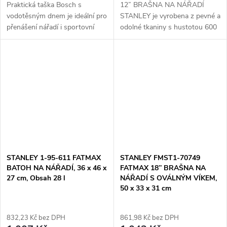
Praktická taška Bosch s
12” BRAŠNA NA NÁŘADÍ
vodotěsným dnem je ideální pro
STANLEY je vyrobena z pevné a
přenášení nářadí i sportovní
odolné tkaniny s hustotou 600
vybavení. Nabízí dostatek
vláken a nabízí 8 vnitřních a 2
prostoru a odolné zpracování
vnějších kapes pro uspořádání
pro každodenní použití.
nářadí. Tato brašna je ideální
Spolehlivě...
pro...
STANLEY 1-95-611 FATMAX
STANLEY FMST1-70749
BATOH NA NÁŘADÍ, 36 x 46 x
FATMAX 18’’ BRAŠNA NA
27 cm, Obsah 28 l
NÁŘADÍ S OVÁLNÝM VÍKEM,
50 x 33 x 31 cm
832,23 Kč bez DPH
861,98 Kč bez DPH