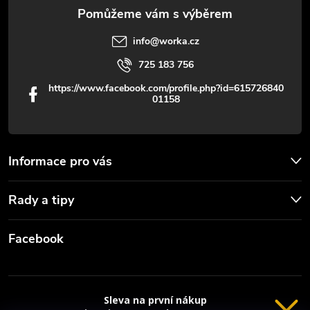
p
info
@
worka.cz
i
725 183 756
s
https://www.facebook.com/profile.php?id=615726840
01158
u
Informace pro vás
Rady a tipy
Facebook
Sleva na první nákup