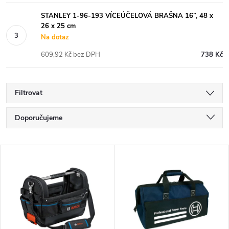
STANLEY 1-96-193 VÍCEÚČELOVÁ BRAŠNA 16”, 48 x
26 x 25 cm
Na dotaz
609,92 Kč bez DPH
738 Kč
Filtrovat
Ř
Doporučujeme
a
Nejlevnější
V
Nejdražší
z
ý
Nejprodávanější
e
p
Abecedně
n