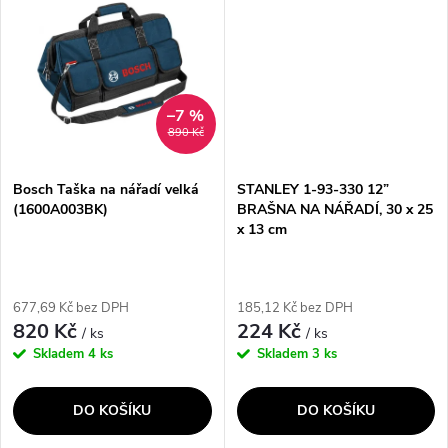
ů
kompatibilní s...
odolný proti...
–7 %
890 Kč
Bosch Taška na nářadí velká
STANLEY 1-93-330 12”
(1600A003BK)
BRAŠNA NA NÁŘADÍ, 30 x 25
x 13 cm
677,69 Kč bez DPH
185,12 Kč bez DPH
820 Kč
224 Kč
/ ks
/ ks
Skladem
4 ks
Skladem
3 ks
DO KOŠÍKU
DO KOŠÍKU