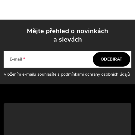
á
n
d
k
a
o
Mějte přehled o novinkách
v
c
a slevách
á
Z
í
n
á
í
p
E-mail
ODEBÍRAT
p
r
Vložením e-mailu souhlasíte s
podmínkami ochrany osobních údajů
v
a
k
t
y
í
v
ý