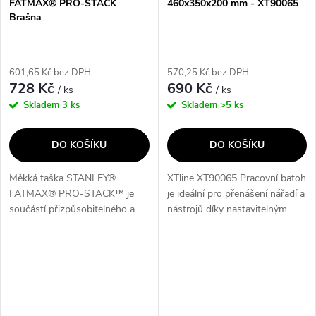
FATMAX® PRO-STACK
460x350x200 mm - XT90065
Brašna
601,65 Kč bez DPH
570,25 Kč bez DPH
728 Kč
690 Kč
/ ks
/ ks
Skladem
3 ks
Skladem
>5 ks
DO KOŠÍKU
DO KOŠÍKU
Měkká taška STANLEY®
XTline XT90065 Pracovní batoh
FATMAX® PRO-STACK™ je
je ideální pro přenášení nářadí a
součástí přizpůsobitelného a
nástrojů díky nastavitelným
stohovatelného úložného
zádovým popruhům a
systému. Nabízí nosnost 25 kg,
vyztuženému dně. Obsahuje
široký otvor a několik kapes pro
příhrádku na notebook, kapsy
maximální...
na láhev a...