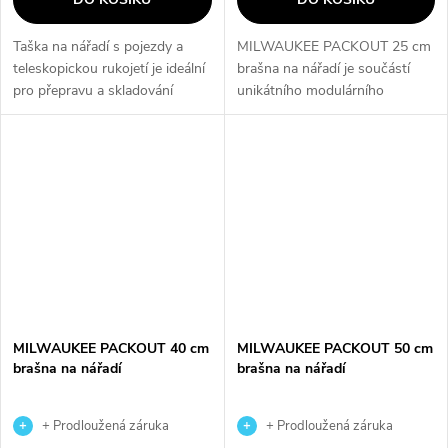
Taška na nářadí s pojezdy a
MILWAUKEE PACKOUT 25 cm
teleskopickou rukojetí je ideální
brašna na nářadí je součástí
pro přepravu a skladování
unikátního modulárního
větších sad elektro nářadí. Díky
úložného systému PACKOUT,
kvalitnímu materiálu,
který umožňuje snazší
vypolstrovaným kapsám a...
transport, organizaci a
skladování nářadí. Brašna je...
MILWAUKEE PACKOUT 40 cm
MILWAUKEE PACKOUT 50 cm
brašna na nářadí
brašna na nářadí
+ Prodloužená záruka
+ Prodloužená záruka