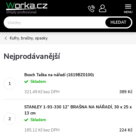
Přejít
NÁKUPNÍ
KOŠÍK
na
obsah
HLEDAT
Kufry, brašny, opasky
Nejprodávanější
Bosch Taška na nářadí (1619BZ0100)
Skladem
321,49 Kč bez DPH
389 Kč
STANLEY 1-93-330 12” BRAŠNA NA NÁŘADÍ, 30 x 25 x
13 cm
Skladem
185,12 Kč bez DPH
224 Kč