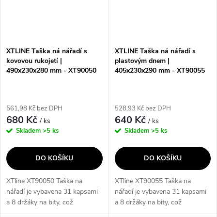
XTLINE Taška ná nářadí s
XTLINE Taška ná nářadí s
kovovou rukojetí |
plastovým dnem |
490x230x280 mm - XT90050
405x230x290 mm - XT90055
561,98 Kč bez DPH
528,93 Kč bez DPH
680 Kč
640 Kč
/ ks
/ ks
Skladem
>5 ks
Skladem
>5 ks
DO KOŠÍKU
DO KOŠÍKU
XTline XT90050 Taška na
XTline XT90055 Taška na
nářadí je vybavena 31 kapsami
nářadí je vybavena 31 kapsami
a 8 držáky na bity, což
a 8 držáky na bity, což
umožňuje efektivní uspořádání
umožňuje efektivní uspořádání