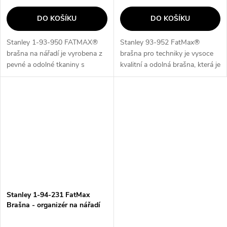
DO KOŠÍKU
DO KOŠÍKU
Stanley 1-93-950 FATMAX®
Stanley 93-952 FatMax®
brašna na nářadí je vyrobena z
brašna pro techniky je vysoce
pevné a odolné tkaniny s
kvalitní a odolná brašna, která je
hustotou 600 vláken, která
speciálně navržena pro
zajišťuje vysokou odolnost a
technické profese. S pevným
pevnost. Kritická místa, jako
voděodolným plastovým
jsou rohy...
dnem,...
Stanley 1-94-231 FatMax
Brašna - organizér na nářadí