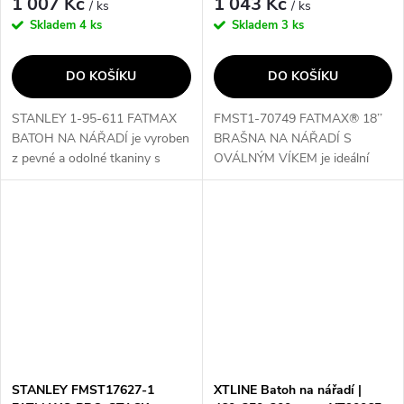
1 007 Kč
1 043 Kč
/ ks
/ ks
Skladem
4 ks
Skladem
3 ks
DO KOŠÍKU
DO KOŠÍKU
STANLEY 1-95-611 FATMAX
FMST1-70749 FATMAX® 18’’
BATOH NA NÁŘADÍ je vyroben
BRAŠNA NA NÁŘADÍ S
z pevné a odolné tkaniny s
OVÁLNÝM VÍKEM je ideální
hustotou 600 vláken, což
volbou pro profesionální
zajišťuje dlouhou životnost.
řemeslníky a nadšence do
Díky přihrádkám a kapsám je
nářadí. Díky velkému úložnému
snadná orientace...
prostoru a svislým úložným...
STANLEY FMST17627-1
XTLINE Batoh na nářadí |