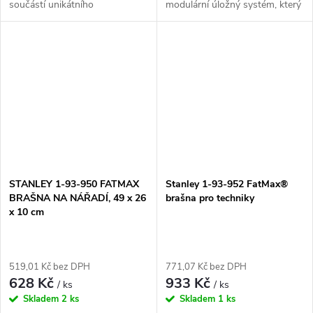
součástí unikátního
modulární úložný systém, který
modulárního úložného
umožňuje snazší transport,
systému, který umožňuje
organizaci a skladování nářadí.
snazší transport, organizaci a
Systém je navržen tak, aby...
skladování nářadí. Taška je
vyrobena z...
STANLEY 1-93-950 FATMAX
Stanley 1-93-952 FatMax®
BRAŠNA NA NÁŘADÍ, 49 x 26
brašna pro techniky
x 10 cm
519,01 Kč bez DPH
771,07 Kč bez DPH
628 Kč
933 Kč
/ ks
/ ks
Skladem
2 ks
Skladem
1 ks