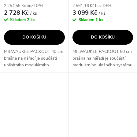
výrobce
výrobce
2 254,55 Kč bez DPH
2 561,16 Kč bez DPH
2 728 Kč
3 099 Kč
/ ks
/ ks
Skladem
2 ks
Skladem
1 ks
DO KOŠÍKU
DO KOŠÍKU
MILWAUKEE PACKOUT 40 cm
MILWAUKEE PACKOUT 50 cm
brašna na nářadí je součástí
brašna na nářadí je součástí
unikátního modulárního
modulárního úložného systému
úložného systému PACKOUT,
PACKOUT™, který umožňuje
který umožňuje snazší
snazší transport, organizaci a
transport, organizaci a
skladování nářadí. Konstrukce
skladování nářadí. Brašna je...
z...