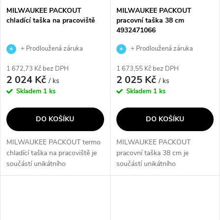
MILWAUKEE PACKOUT
MILWAUKEE PACKOUT
chladící taška na pracoviště
pracovní taška 38 cm
4932471066
+ Prodloužená záruka
+ Prodloužená záruka
výrobce
výrobce
1 672,73 Kč bez DPH
1 673,55 Kč bez DPH
2 024 Kč
2 025 Kč
/ ks
/ ks
Skladem
1 ks
Skladem
1 ks
DO KOŠÍKU
DO KOŠÍKU
MILWAUKEE PACKOUT termo
MILWAUKEE PACKOUT
chladící taška na pracoviště je
pracovní taška 38 cm je
součástí unikátního
součástí unikátního
modulárního úložného systému
modulárního úložného systému
PACKOUT, který umožňuje
PACKOUT, který umožňuje
snazší transport, organizaci a
snazší transport, organizaci a
skladování...
skladování nářadí. Taška je...