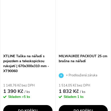
a snadný přístup k nářadí. Díky
a snadný přístup k nářadí. Díky
pevné kovové rukojeti a pásku
pevnému kovovému madlu a
přes...
pásu přes...
XTLINE Taška na nářadí s
MILWAUKEE PACKOUT 25 cm
pojezdem a teleskopickou
brašna na nářadí
rukojetí | 670x300x310 mm -
XT90060
+ Prodloužená záruka
výrobce
1 148,76 Kč bez DPH
1 514,05 Kč bez DPH
1 390 Kč
1 832 Kč
/ ks
/ ks
Skladem
>5 ks
Skladem
1 ks
DO KOŠÍKU
DO KOŠÍKU