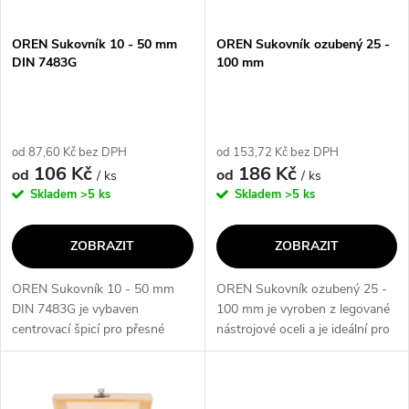
í
s
p
OREN Sukovník 10 - 50 mm
OREN Sukovník ozubený 25 -
DIN 7483G
100 mm
p
r
r
o
od 87,60 Kč bez DPH
od 153,72 Kč bez DPH
o
106 Kč
186 Kč
od
od
/ ks
/ ks
d
Skladem
>5 ks
Skladem
>5 ks
d
u
ZOBRAZIT
ZOBRAZIT
u
k
OREN Sukovník 10 - 50 mm
OREN Sukovník ozubený 25 -
k
DIN 7483G je vybaven
100 mm je vyroben z legované
t
centrovací špicí pro přesné
nástrojové oceli a je ideální pro
t
navrtání a čtyřmi břity pro
vrtání přesných a čistých
ů
efektivní řezání. Je vhodný pro
otvorů do přírodního dřeva.
ů
použití v tvrdém i měkkém
Díky ozubenému ostří se