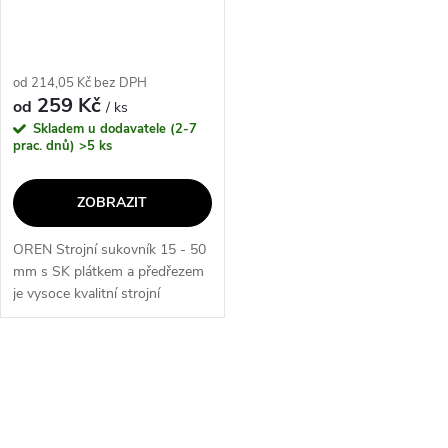
od 214,05 Kč bez DPH
259 Kč
od
/ ks
Skladem u dodavatele (2-7
prac. dnů)
>5 ks
ZOBRAZIT
OREN Strojní sukovník 15 - 50
mm s SK plátkem a předřezem
je vysoce kvalitní strojní
sukovník s centrovací špicí,
dvěma předřezy a dvěma
hlavními břity s SK plátky.
O
Tento...
v