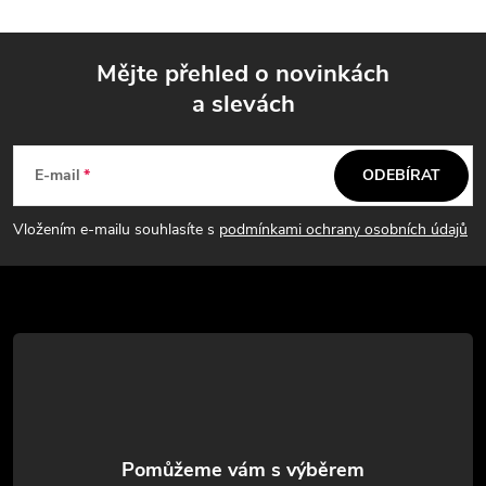
l
á
Mějte přehled o novinkách
d
a slevách
Z
a
á
c
E-mail
ODEBÍRAT
p
í
Vložením e-mailu souhlasíte s
podmínkami ochrany osobních údajů
p
a
r
t
v
í
k
y