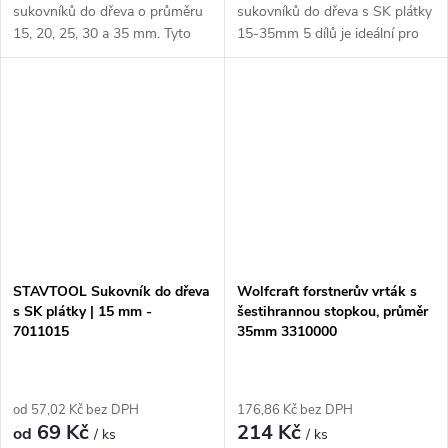
sukovníků do dřeva o průměru
sukovníků do dřeva s SK plátky
15, 20, 25, 30 a 35 mm. Tyto
15-35mm 5 dílů je ideální pro
sukovníky mají centrovací hrot
vrtání hlubokých otvorů do
a 2 řezné zuby, které umožňují
dřeva. Sada obsahuje sukovníky
vrtání hlubokých otvorů do
o průměru 15, 20, 25, 30 a 35
dřeva....
mm s...
STAVTOOL Sukovník do dřeva
Wolfcraft forstnerův vrták s
s SK plátky | 15 mm -
šestihrannou stopkou, průměr
7011015
35mm 3310000
od 57,02 Kč bez DPH
176,86 Kč bez DPH
69 Kč
214 Kč
od
/ ks
/ ks