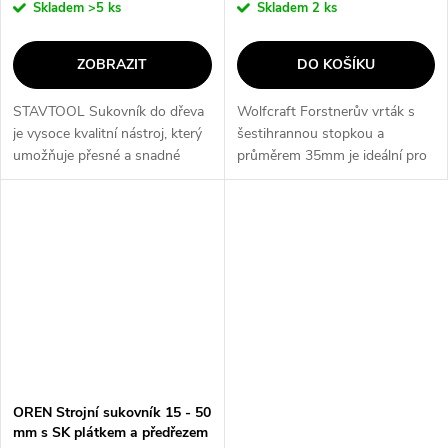
Skladem
>5 ks
Skladem
2 ks
ZOBRAZIT
DO KOŠÍKU
STAVTOOL Sukovník do dřeva
Wolfcraft Forstnerův vrták s
je vysoce kvalitní nástroj, který
šestihrannou stopkou a
umožňuje přesné a snadné
průměrem 35mm je ideální pro
vrtání otvorů o velikostech od
precizní vrtání otvorů do dřeva.
15 do 50 mm. Díky svému
Díky šestihranné stopce je
robustnímu provedení a ostrým
vrták stabilní a snadno se v
řezným...
něm...
OREN Strojní sukovník 15 - 50
mm s SK plátkem a předřezem