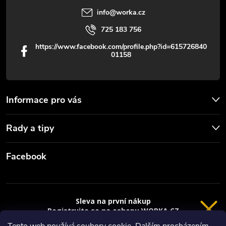
v
info
@
worka.cz
ý
725 183 756
p
https://www.facebook.com/profile.php?id=615726840
01158
i
s
u
Informace pro vás
Rady a tipy
Facebook
Sleva na první nákup
Registrujte se na eshopu WORKA.CZ
a
sleva 100 Kč*
na nákup je Vaše.