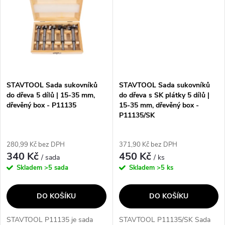
dřevě a má...
snižuje...
STAVTOOL Sada sukovníků
STAVTOOL Sada sukovníků
do dřeva 5 dílů | 15-35 mm,
do dřeva s SK plátky 5 dílů |
dřevěný box - P11135
15-35 mm, dřevěný box -
P11135/SK
280,99 Kč bez DPH
371,90 Kč bez DPH
340 Kč
450 Kč
/ sada
/ ks
Skladem
>5 sada
Skladem
>5 ks
DO KOŠÍKU
DO KOŠÍKU
STAVTOOL P11135 je sada
STAVTOOL P11135/SK Sada