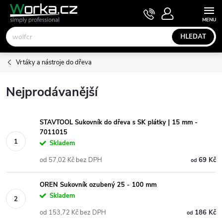
Přejít
NÁKUPNÍ
KOŠÍK
na
obsah
HLEDAT
Vrtáky a nástroje do dřeva
Nejprodávanější
STAVTOOL Sukovník do dřeva s SK plátky | 15 mm -
7011015
Skladem
od 57,02 Kč bez DPH
69 Kč
od
OREN Sukovník ozubený 25 - 100 mm
Skladem
od 153,72 Kč bez DPH
186 Kč
od