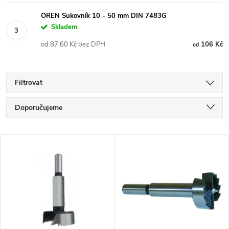
OREN Sukovník 10 - 50 mm DIN 7483G
Skladem
od 87,60 Kč bez DPH
106 Kč
od
Filtrovat
Ř
Doporučujeme
a
Nejlevnější
V
Nejdražší
z
ý
Nejprodávanější
e
p
Abecedně
n
i