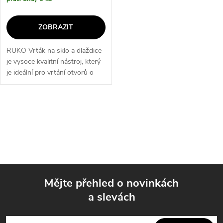
d
u
u
ZOBRAZIT
k
k
RUKO Vrták na sklo a dlaždice
t
je vysoce kvalitní nástroj, který
t
je ideální pro vrtání otvorů o
ů
průměru 3 mm, 4 mm, 5 mm, 6
ů
mm, 8 mm, 10 mm a 12 mm ve
skle a dlaždicích. Jeho...
O
v
l
á
Mějte přehled o novinkách
d
a slevách
Z
a