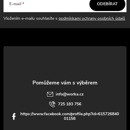
á
c
E-mail
ODEBÍRAT
p
í
Vložením e-mailu souhlasíte s
podmínkami ochrany osobních údajů
p
a
r
t
v
í
k
y
v
info
@
worka.cz
ý
725 183 756
p
https://www.facebook.com/profile.php?id=615726840
01158
i