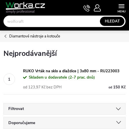
Přejít
NÁKUPNÍ
KOŠÍK
na
obsah
HLEDAT
Diamantové nástroje a kotouče
Nejprodávanější
RUKO Vrták na sklo a dlaždice | 3x80 mm - RU223003
Skladem u dodavatele (2-7 prac. dnů)
od 123,97 Kč bez DPH
150 Kč
od
Filtrovat
Ř
Doporučujeme