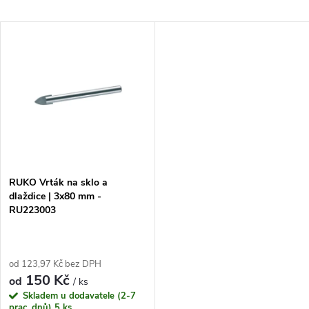
a
Nejlevnější
V
Nejdražší
z
ý
Nejprodávanější
e
p
Abecedně
n
i
í
s
p
RUKO Vrták na sklo a
dlaždice | 3x80 mm -
p
RU223003
r
r
o
od 123,97 Kč bez DPH
o
150 Kč
od
/ ks
d
Skladem u dodavatele (2-7
prac. dnů)
5 ks