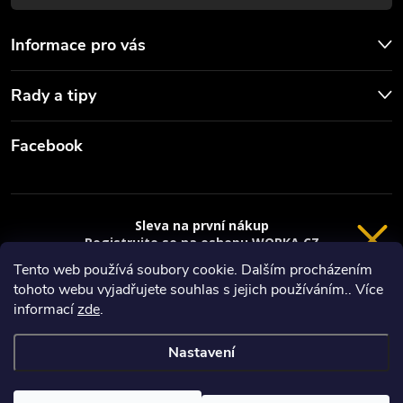
s
u
Informace pro vás
Rady a tipy
Facebook
Sleva na první nákup
Registrujte se na eshopu WORKA.CZ
VRÁCENÍ 14 DNÍ
a
sleva 100 Kč*
na nákup je Vaše.
Tento web používá soubory cookie. Dalším procházením
tohoto webu vyjadřujete souhlas s jejich používáním.. Více
Registrace
Copyright 2026
Worka.cz - Vše pro práci a řemeslo
. Všechna práva
informací
zde
.
vyhrazena.
*platí při nákupu nad 3000 Kč
Nastavení
Privacy policy
Vytvořil Shoptet
Nastavil tým EshopyUmíme.cz