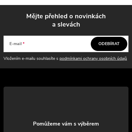
k
a
o
Mějte přehled o novinkách
v
c
a slevách
á
Z
í
n
á
í
p
E-mail
ODEBÍRAT
p
r
Vložením e-mailu souhlasíte s
podmínkami ochrany osobních údajů
v
a
k
t
y
í
v
ý
p