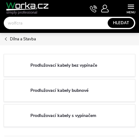
Přejít
NÁKUPNÍ
KOŠÍK
na
obsah
HLEDAT
Dílna a Stavba
Prodlužovací kabely bez vypínače
Prodlužovací kabely bubnové
Prodlužovací kabely s vypínačem