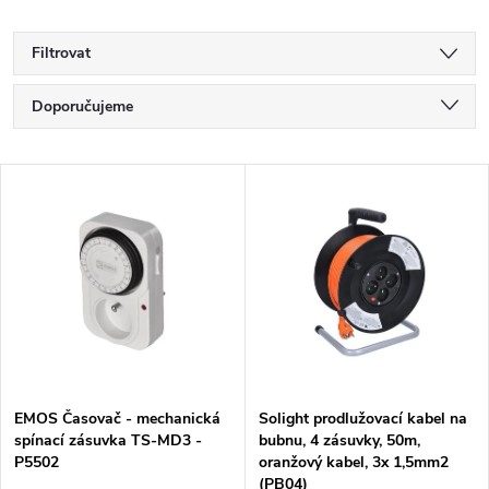
Filtrovat
Ř
Doporučujeme
a
Nejlevnější
V
Nejdražší
z
ý
Nejprodávanější
e
p
Abecedně
n
i
í
s
p
EMOS Časovač - mechanická
Solight prodlužovací kabel na
spínací zásuvka TS-MD3 -
bubnu, 4 zásuvky, 50m,
p
P5502
oranžový kabel, 3x 1,5mm2
(PB04)