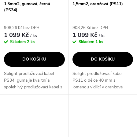
1,5mm2, gumová, černá
1,5mm2, oranžová (PS11)
(PS34)
908,26 Kč bez DPH
908,26 Kč bez DPH
1 099 Kč
1 099 Kč
/ ks
/ ks
Skladem
2 ks
Skladem
1 ks
DO KOŠÍKU
DO KOŠÍKU
Solight prodlužovací kabel
Solight prodlužovací kabel
PS34 guma je kvalitní a
PS11 o délce 40 mm s
spolehlivý prodlužovací kabel s
lomenou vidlicí v oranžové
délkou 30 metrů.
barvě.