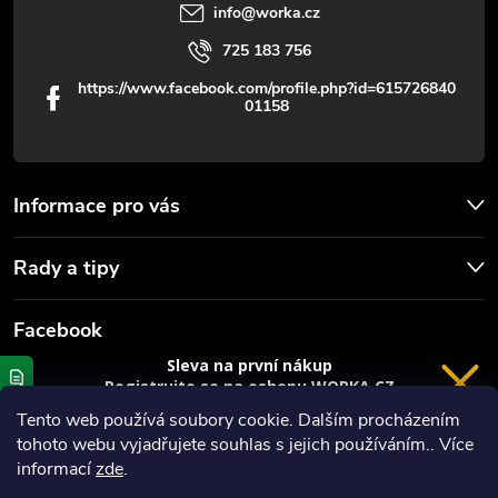
info
@
worka.cz
i
725 183 756
s
https://www.facebook.com/profile.php?id=615726840
01158
u
Informace pro vás
Rady a tipy
Facebook
Sleva na první nákup
Registrujte se na eshopu WORKA.CZ
VRÁCENÍ 14 DNÍ
a
sleva 100 Kč*
na nákup je Vaše.
Tento web používá soubory cookie. Dalším procházením
tohoto webu vyjadřujete souhlas s jejich používáním.. Více
Registrace
informací
zde
.
*platí při nákupu nad 3000 Kč