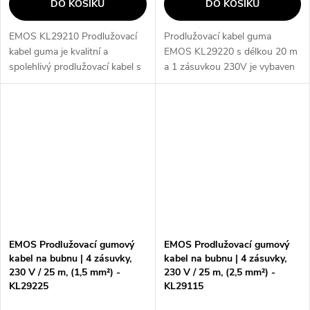
DO KOŠÍKU
DO KOŠÍKU
EMOS KL29210 Prodlužovací
Prodlužovací kabel guma
kabel guma je kvalitní a
EMOS KL29220 s délkou 20 m
spolehlivý prodlužovací kabel s
a 1 zásuvkou 230V je vybaven
délkou 10 metrů. Je vybaven
vodičem H07RN-F3G 1,5 mm2
jednou zásuvkou s ochranou
a zásuvkou s materiálem PVC +
IP44 a maximální zátěží 3680
guma. S maximální zátěží 3680
W, což...
W a IP44...
EMOS Prodlužovací gumový
EMOS Prodlužovací gumový
kabel na bubnu | 4 zásuvky,
kabel na bubnu | 4 zásuvky,
230 V / 25 m, (1,5 mm²) -
230 V / 25 m, (2,5 mm²) -
KL29225
KL29115