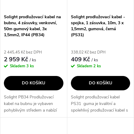
Solight prodlužovací kabel na
Solight prodlužovací kabel -
bubnu, 4 zásuvky, venkovní,
spojka, 1 zásuvka, 10m, 3 x
50m gumový kabel, 3x
1,5mm2, gumová, černá
1,5mm2, IP44 (PB34)
(PS31)
2 445,45 Kč bez DPH
338,02 Kč bez DPH
2 959 Kč
409 Kč
/ ks
/ ks
Skladem
3 ks
Skladem
2 ks
DO KOŠÍKU
DO KOŠÍKU
Solight PB34 Prodlužovací
Solight prodlužovací kabel
kabel na bubnu je vybaven
PS31 guma je kvalitní a
pohyblivým středem a nabízí
spolehlivý prodlužovací kabel s
délku 50 metrů. S čtyřmi
délkou 10 metrů.
zásuvkami a napětím/proudem
230 V~, tento kabel poskytuje