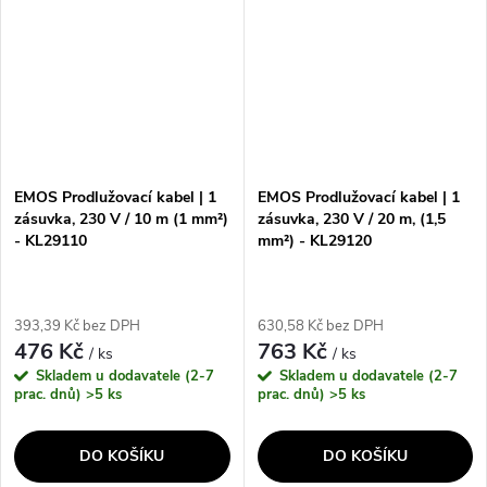
délkou 50 metrů a...
pro různé...
EMOS Prodlužovací kabel | 1
EMOS Prodlužovací kabel | 1
zásuvka, 230 V / 10 m (1 mm²)
zásuvka, 230 V / 20 m, (1,5
- KL29110
mm²) - KL29120
393,39 Kč bez DPH
630,58 Kč bez DPH
476 Kč
763 Kč
/ ks
/ ks
Skladem u dodavatele (2-7
Skladem u dodavatele (2-7
prac. dnů)
>5 ks
prac. dnů)
>5 ks
DO KOŠÍKU
DO KOŠÍKU