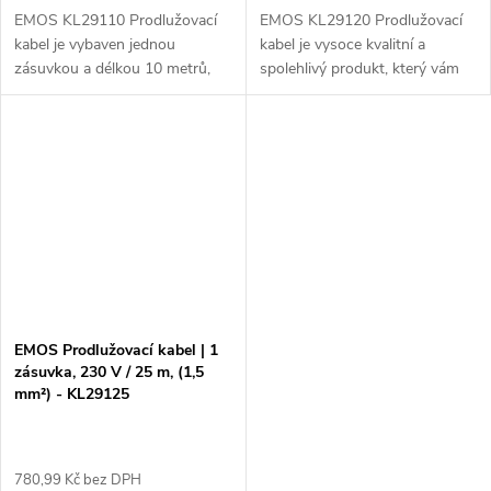
EMOS KL29110 Prodlužovací
EMOS KL29120 Prodlužovací
kabel je vybaven jednou
kabel je vysoce kvalitní a
zásuvkou a délkou 10 metrů,
spolehlivý produkt, který vám
což umožňuje pohodlné
umožní prodloužit dosah
připojení elektrických zařízení
elektrického připojení až o 20
větší vzdálenosti od zdroje
metrů. Díky svému výkonu
elektrické...
230V a jedné...
EMOS Prodlužovací kabel | 1
zásuvka, 230 V / 25 m, (1,5
mm²) - KL29125
780,99 Kč bez DPH