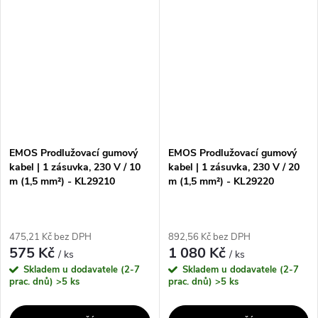
zásuvkami a napětím/proudem
zásuvkami a napětím/proudem
230 V~, tento kabel poskytuje
230 V~, tento kabel poskytuje
spolehlivou a...
spolehlivou a...
EMOS Prodlužovací gumový
EMOS Prodlužovací gumový
kabel | 1 zásuvka, 230 V / 10
kabel | 1 zásuvka, 230 V / 20
m (1,5 mm²) - KL29210
m (1,5 mm²) - KL29220
475,21 Kč bez DPH
892,56 Kč bez DPH
575 Kč
1 080 Kč
/ ks
/ ks
Skladem u dodavatele (2-7
Skladem u dodavatele (2-7
prac. dnů)
>5 ks
prac. dnů)
>5 ks