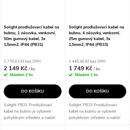
Solight prodlužovací kabel na
Solight prodlužovací kabel na
bubnu, 1 zásuvka, venkovní,
bubnu, 4 zásuvky, venkovní,
50m gumový kabel, 3x
25m gumový kabel, 3x
1,5mm2, IP44 (PB31)
1,5mm2, IP44 (PB33)
1 776,03 Kč bez DPH
1 445,45 Kč bez DPH
2 149 Kč
1 749 Kč
/ ks
/ ks
Skladem
2 ks
Skladem
1 ks
DO KOŠÍKU
DO KOŠÍKU
Solight PB31 Prodlužovací
Solight PB33 Prodlužovací
kabel na bubnu je vybaven
kabel na bubnu je vybaven
pohyblivým středem a nabízí
pohyblivým středem a nabízí
délku 50 metrů. S jednou
délku 25 metrů. S čtyřmi