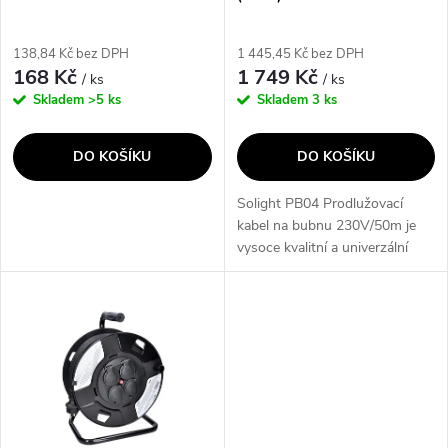
r
r
o
138,84 Kč bez DPH
1 445,45 Kč bez DPH
o
168 Kč
1 749 Kč
/ ks
/ ks
d
Skladem
>5 ks
Skladem
3 ks
d
u
DO KOŠÍKU
DO KOŠÍKU
u
k
Solight PB04 Prodlužovací
k
kabel na bubnu 230V/50m je
t
vysoce kvalitní a univerzální
t
kabel, který je vhodný pro
ů
široké spektrum činností. Jeho
ů
využití sahá od zahradní
techniky až...