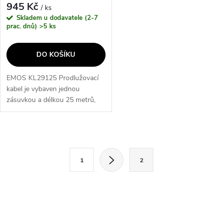
945 Kč
/ ks
Skladem u dodavatele (2-7
prac. dnů)
>5 ks
DO KOŠÍKU
EMOS KL29125 Prodlužovací
kabel je vybaven jednou
zásuvkou a délkou 25 metrů,
což umožňuje pohodlné
připojení elektrických zařízení i
na vzdálenějších místech. Díky
O
kvalitnímu...
S
v
1
2
t
l
r
á
á
n
d