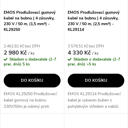
EMOS Prodlužovací gumový
EMOS Prodlužovací gumový
kabel na bubnu | 4 zásuvky,
kabel na bubnu | 4 zásuvky,
230 V / 50 m, (1,5 mm²) -
230 V / 50 m, (2,5 mm²) -
KL29250
KL29114
2 462,81 Kč bez DPH
3 578,51 Kč bez DPH
2 980 Kč
4 330 Kč
/ ks
/ ks
Skladem u dodavatele (2-7
Skladem u dodavatele (2-7
prac. dnů)
5 ks
prac. dnů)
>5 ks
DO KOŠÍKU
DO KOŠÍKU
EMOS KL29250 Prodlužovací
EMOS KL29114 Prodlužovací
kabel gumový na bubnu
kabel je vybaven buben s
230V/50m je odolný proti
pohyblivým středem a nabízí
stříkající vodě a má tepelnou
délku 50 m. S čtyřmi zásuvkami
pojistku, což zajišťuje
2P + PE a napětím/proudem
bezpečnost při používání. S
230 V~, tento kabel je ideální