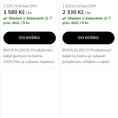
1 305,79 Kč bez DPH
1 925,62 Kč bez DPH
1 580 Kč
2 330 Kč
/ ks
/ ks
Skladem u dodavatele (2-7
Skladem u dodavatele (2-7
prac. dnů)
>5 ks
prac. dnů)
>5 ks
DO KOŠÍKU
DO KOŠÍKU
EMOS KL29225 Prodlužovací
EMOS KL29115 Prodlužovací
kabel gumový na bubnu
kabel na bubnu je vybaven
230V/25m je vybaven tepelnou
pohyblivým středem a nabízí
pojistkou a odolný proti
délku 25 metrů. S čtyřmi
stříkající vodě. S délkou 50 m a
zásuvkami 2P + PE a
průřezem vodiče 1,5 mm2 je
napětím/proudem 230 V~,
vhodný pro...
tento kabel poskytuje...