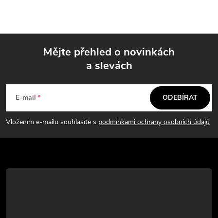
v
l
á
Mějte přehled o novinkách
d
a slevách
Z
a
á
c
E-mail
ODEBÍRAT
p
í
Vložením e-mailu souhlasíte s
podmínkami ochrany osobních údajů
p
a
r
t
v
í
k