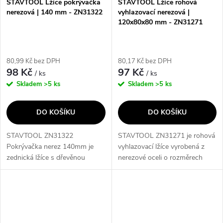
STAVTOOL Lžíce pokrývačka
STAVTOOL Lžíce rohová
nerezová | 140 mm - ZN31322
vyhlazovací nerezová |
120x80x80 mm - ZN31271
80,99 Kč bez DPH
80,17 Kč bez DPH
98 Kč
97 Kč
/ ks
/ ks
Skladem
>5 ks
Skladem
>5 ks
DO KOŠÍKU
DO KOŠÍKU
STAVTOOL ZN31322
STAVTOOL ZN31271 je rohová
Pokrývačka nerez 140mm je
vyhlazovací lžíce vyrobená z
zednická lžíce s dřevěnou
nerezové oceli o rozměrech
rukojetí, která je ideální pro
120x80x80mm, ideální pro
dokončovací práce. Je vyrobena
dokončovací práce při stavbě.
z nerezové oceli a má šířku
Díky dřevěné rukojeti
140mm. Tato...
poskytuje...