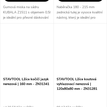
Gumová miska na sádru
Naběračka 180 - 215 mm
KUBALA Z1511 s objemem 0,5l
zednická tulej je vysoce kvalitní
je ideální pro přesné dávkování
nástroj, který je ideální pro
sádru při práci s ním. Díky
zednické práce. Díky svým
gumové konstrukci je miska
velikostem 180 mm a 215 mm
odolná vůči poškození a
je vhodná pro různé úkoly.
snadno se čistí....
Naběračka...
STAVTOOL Lžíce kočičí jazyk
STAVTOOL Lžíce koutová
nerezová | 160 mm - ZN31341
vyhlazovací nerezová |
120x80x80 mm - ZN31281