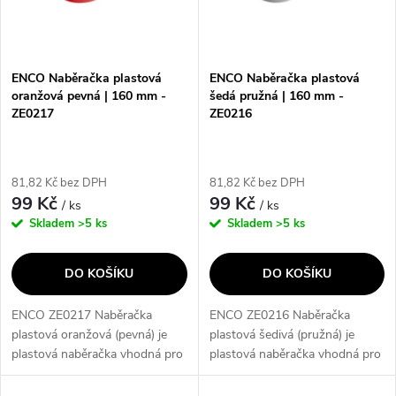
n
i
í
s
p
ENCO Naběračka plastová
ENCO Naběračka plastová
oranžová pevná | 160 mm -
šedá pružná | 160 mm -
p
ZE0217
ZE0216
r
r
o
81,82 Kč bez DPH
81,82 Kč bez DPH
o
99 Kč
99 Kč
/ ks
/ ks
d
Skladem
>5 ks
Skladem
>5 ks
d
u
DO KOŠÍKU
DO KOŠÍKU
u
k
ENCO ZE0217 Naběračka
ENCO ZE0216 Naběračka
k
plastová oranžová (pevná) je
plastová šedivá (pružná) je
t
plastová naběračka vhodná pro
plastová naběračka vhodná pro
t
míchání sádry, tmelů, lepidel
míchání sádry, tmelů, lepidel a
apod. Je vyrobena z dobře
dalších materiálů. Díky své