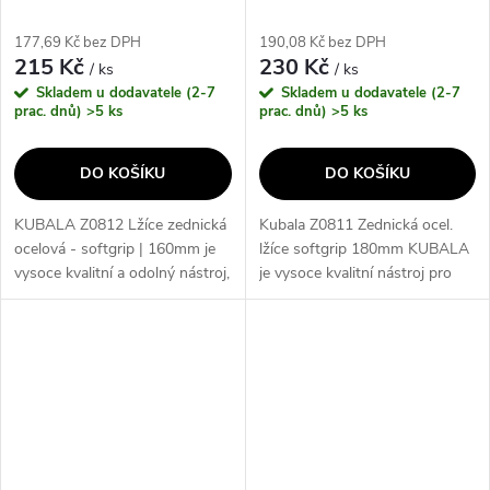
177,69 Kč bez DPH
190,08 Kč bez DPH
215 Kč
230 Kč
/ ks
/ ks
Skladem u dodavatele (2-7
Skladem u dodavatele (2-7
prac. dnů)
>5 ks
prac. dnů)
>5 ks
DO KOŠÍKU
DO KOŠÍKU
KUBALA Z0812 Lžíce zednická
Kubala Z0811 Zednická ocel.
ocelová - softgrip | 160mm je
lžíce softgrip 180mm KUBALA
vysoce kvalitní a odolný nástroj,
je vysoce kvalitní nástroj pro
který je ideální pro zednické
zednické práce. Jeho klíčové
práce. Díky softgrip povrchu je
vlastnosti zahrnují odolnou
manipulace s lžící...
ocelovou konstrukci,
ergonomický...