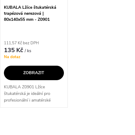
KUBALA Lžíce štukatérská
trapézová nerezová |
80x140x55 mm - Z0901
111,57 Kč bez DPH
135 Kč
/ ks
Na dotaz
ZOBRAZIT
KUBALA Z0901 Lžíce
štukatérská je ideální pro
profesionální i amatérské
štukatéry. Díky trapézovému
tvaru a nerezovému materiálu je
lžíce odolná a snadno se s ní
O
pracuje. Její...