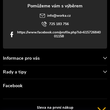
y
v
info
@
worka.cz
ý
725 183 756
p
https://www.facebook.com/profile.php?id=615726840
01158
i
s
u
Informace pro vás
Rady a tipy
Facebook
Sleva na první nákup