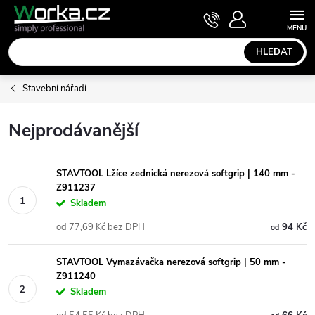
Přejít
NÁKUPNÍ
KOŠÍK
na
obsah
HLEDAT
Stavební nářadí
Nejprodávanější
STAVTOOL Lžíce zednická nerezová softgrip | 140 mm -
Z911237
Skladem
od 77,69 Kč bez DPH
94 Kč
od
STAVTOOL Vymazávačka nerezová softgrip | 50 mm -
Z911240
Skladem