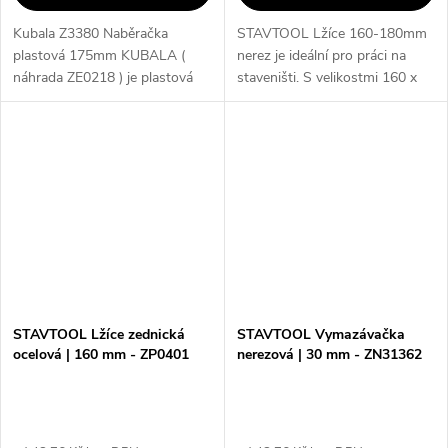
Kubala Z3380 Naběračka
STAVTOOL Lžíce 160-180mm
plastová 175mm KUBALA (
nerez je ideální pro práci na
náhrada ZE0218 ) je plastová
staveništi. S velikostmi 160 x
naběračka vhodná pro míchání
115 mm a 180 x 120 mm je
sádry, tmelů, lepidel a dalších
vhodná pro různé úkoly. Je
hmot. Díky svému dobře
vyrobena z nerezové oceli, což
umyvatelnému...
zaručuje...
STAVTOOL Lžíce zednická
STAVTOOL Vymazávačka
ocelová | 160 mm - ZP0401
nerezová | 30 mm - ZN31362