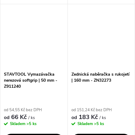
oceli a je dostupná ve
velikostech 160 mm, 180 mm a
velikostech 140 mm, 160 mm a
200 mm. Její broušená
180 mm. Její softgrip rukojeť
povrchová úprava zajišťuje
poskytuje...
vysokou odolnost a...
STAVTOOL Vymazávačka
Zednická naběračka s rukojetí
nerezová softgrip | 50 mm -
| 160 mm - ZN32273
Z911240
od 54,55 Kč bez DPH
od 151,24 Kč bez DPH
66 Kč
183 Kč
od
od
/ ks
/ ks
Skladem
>5 ks
Skladem
>5 ks