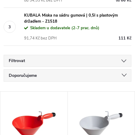
od 54,55 Kč bez DPH
66 Kč
od
KUBALA Miska na sádru gumová | 0,5l s plastovým
držadlem - Z1518
Skladem u dodavatele (2-7 prac. dnů)
91,74 Kč bez DPH
111 Kč
Filtrovat
Ř
Doporučujeme
a
Nejlevnější
V
Nejdražší
z
ý
Nejprodávanější
e
p
Abecedně