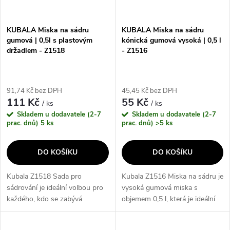
KUBALA Miska na sádru
KUBALA Miska na sádru
gumová | 0,5l s plastovým
kónická gumová vysoká | 0,5 l
držadlem - Z1518
- Z1516
91,74 Kč bez DPH
45,45 Kč bez DPH
111 Kč
55 Kč
/ ks
/ ks
Skladem u dodavatele (2-7
Skladem u dodavatele (2-7
prac. dnů)
5 ks
prac. dnů)
>5 ks
DO KOŠÍKU
DO KOŠÍKU
Kubala Z1518 Sada pro
Kubala Z1516 Miska na sádru je
sádrování je ideální volbou pro
vysoká gumová miska s
každého, kdo se zabývá
objemem 0,5 l, která je ideální
sádrováním. Sada obsahuje 0,5
pro práci se sádrou. Její hlavní
l sádry KUBALA, která je
výhodou je odolnost a