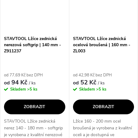
STAVTOOL Lžíce zednická
STAVTOOL Lžíce zednická
nerezová softgrip | 140 mm -
ocelová broušená | 160 mm -
Z911237
ZL003
od 77,69 Kč bez DPH
od 42,98 Kč bez DPH
94 Kč
52 Kč
od
od
/ ks
/ ks
Skladem
>5 ks
Skladem
>5 ks
ZOBRAZIT
ZOBRAZIT
STAVTOOL Lžíce zednická
Lžíce 160 - 200 mm ocel
nerez 140 - 180 mm - softgrip
broušená je vyrobena z kvalitní
je vyrobena z kvalitní nerezové
oceli a je dostupná ve