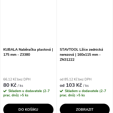
vysoce kvalitní a snadno se
trvanlivost, díky čemuž vydrží
zpracovává. Díky...
i...
KUBALA Naběračka plastová |
STAVTOOL Lžíce zednická
175 mm - Z3380
nerezová | 160x115 mm -
ZN31222
66,12 Kč bez DPH
od 85,12 Kč bez DPH
80 Kč
103 Kč
od
/ ks
/ ks
Skladem u dodavatele (2-7
Skladem u dodavatele (2-7
prac. dnů)
>5 ks
prac. dnů)
>5 ks
DO KOŠÍKU
ZOBRAZIT