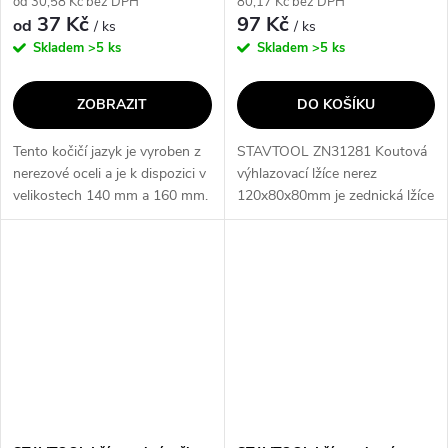
od 30,58 Kč bez DPH
80,17 Kč bez DPH
37 Kč
97 Kč
od
/ ks
/ ks
Skladem
>5 ks
Skladem
>5 ks
ZOBRAZIT
DO KOŠÍKU
Tento kočičí jazyk je vyroben z
STAVTOOL ZN31281 Koutová
nerezové oceli a je k dispozici v
výhlazovací lžíce nerez
velikostech 140 mm a 160 mm.
120x80x80mm je zednická lžíce
Jeho hlavní vlastností je
s dřevěnou rukojetí, která je
odolnost a dlouhá životnost,
ideální pro dokončovací práce.
což z něj činí ideální...
Díky svému nerezovému
provedení je...