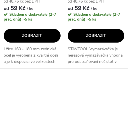
od 48,76 Kč bez DPH
od 48,76 Kč bez DPH
59 Kč
59 Kč
od
od
/ ks
/ ks
Skladem u dodavatele (2-7
Skladem u dodavatele (2-7
prac. dnů)
>5 ks
prac. dnů)
>5 ks
ZOBRAZIT
ZOBRAZIT
Lžíce 160 - 180 mm zednická
STAVTOOL Vymazávačka je
ocel je vyrobena z kvalitní oceli
nerezová vymazávačka vhodná
a je k dispozici ve velikostech
pro odstraňování nečistot v
160 mm a 180 mm. Její
rozmezí velikostí 40-100 mm.
robustní konstrukce a odolnost
Díky své odolnosti a výkonu je
zaručují dlouhou životnost a...
ideální pro profesionální použití
a...