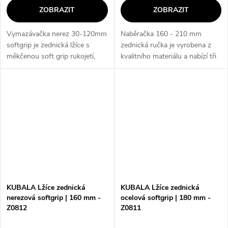
ZOBRAZIT
ZOBRAZIT
Vymazávačka nerez 30-120mm
Naběračka 160 - 210 mm
softgrip je zednická lžíce s
zednická ručka je vyrobena z
měkčenou soft grip rukojetí,
kvalitního materiálu a nabízí tři
která zajišťuje pohodlnou a
různé velikosti (160 mm, 180
bezpečnou práci bez prokluzu.
mm, 210 mm), které umožňují
Je vyrobena z nerezové oceli a
přesné a efektivní práce. Je...
je...
KUBALA Lžíce zednická
KUBALA Lžíce zednická
nerezová softgrip | 160 mm -
ocelová softgrip | 180 mm -
Z0812
Z0811