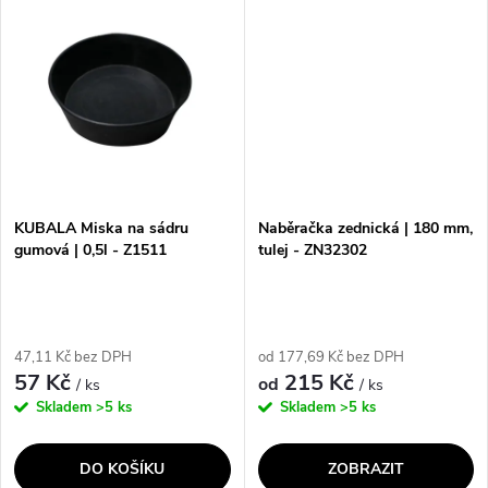
ů
ů
umyvatelného materiálu, který
pružnosti je snadno
je díky...
vyklepnutelná i...
KUBALA Miska na sádru
Naběračka zednická | 180 mm,
gumová | 0,5l - Z1511
tulej - ZN32302
47,11 Kč bez DPH
od 177,69 Kč bez DPH
57 Kč
215 Kč
od
/ ks
/ ks
Skladem
>5 ks
Skladem
>5 ks
DO KOŠÍKU
ZOBRAZIT