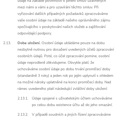
údaje na základě povinnosti k plnění smluv uzavřených
mezi námi a vámi a pro uzavírání těchto smluv. Při
vyřizování dalších případných požadavků zpracováváme
vaše osobní údaje na základě našeho oprávněného zájmu
spočívajícího v poskytování našich služeb a zajišťování
odpovídající podpory.
2.13.
Doba uložení.
Osobní údaje ukládáme pouze na dobu
nezbytně nutnou pro dosažení uvedených účelů zpracování
osobních údajů. Poté, co účel zpracování pomine, osobní
údaje neprodleně zlikvidujeme. Obvykle platí, že
uchováváme osobní údaje po dobu trvání promlčecí doby
(standardně 3 roky) a jeden rok po jejím uplynutí s ohledem
na možné nároky uplatněné na konci promlčecí doby. Nad
rámec uvedeného platí následující zvláštní doby uložení:
2.13.1.
Údaje spojené s uživatelským účtem uchováváme
po celou dobu existence účtu až do jeho smazání.
2.13.2.
V případě soudních a jiných řízení zpracováváme