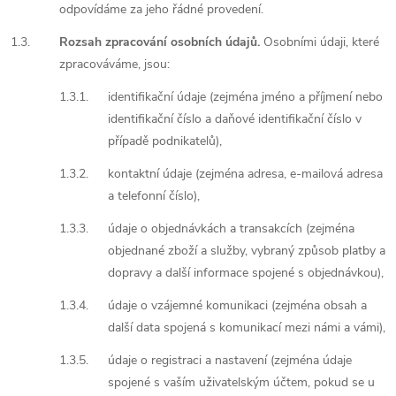
odpovídáme za jeho řádné provedení.
1.3.
Rozsah zpracování osobních údajů.
Osobními údaji, které
zpracováváme, jsou:
1.3.1.
identifikační údaje (zejména jméno a příjmení nebo
identifikační číslo a daňové identifikační číslo v
případě podnikatelů),
1.3.2.
kontaktní údaje (zejména adresa, e-mailová adresa
a telefonní číslo),
1.3.3.
údaje o objednávkách a transakcích (zejména
objednané zboží a služby, vybraný způsob platby a
dopravy a další informace spojené s objednávkou),
1.3.4.
údaje o vzájemné komunikaci (zejména obsah a
další data spojená s komunikací mezi námi a vámi),
1.3.5.
údaje o registraci a nastavení (zejména údaje
spojené s vaším uživatelským účtem, pokud se u