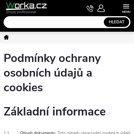
Přejít
NÁKUPNÍ
KOŠÍK
na
obsah
HLEDAT
Domů
Podmínky ochrany
osobních údajů a
cookies
Základní informace
1.1.
Obsah dokumentu.
Tyto zásady zpracování osobních údajů