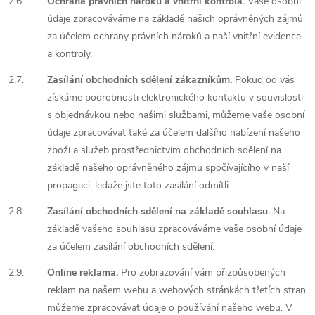
2.6.
Ochrana právních nároků a vnitřní kontrola.
Vaše osobní
údaje zpracováváme na základě našich oprávněných zájmů
za účelem ochrany právních nároků a naší vnitřní evidence
a kontroly.
2.7.
Zasílání obchodních sdělení zákazníkům.
Pokud od vás
získáme podrobnosti elektronického kontaktu v souvislosti
s objednávkou nebo našimi službami, můžeme vaše osobní
údaje zpracovávat také za účelem dalšího nabízení našeho
zboží a služeb prostřednictvím obchodních sdělení na
základě našeho oprávněného zájmu spočívajícího v naší
propagaci, ledaže jste toto zasílání odmítli.
2.8.
Zasílání obchodních sdělení na základě souhlasu.
Na
základě vašeho souhlasu zpracováváme vaše osobní údaje
za účelem zasílání obchodních sdělení.
2.9.
Online reklama.
Pro zobrazování vám přizpůsobených
reklam na našem webu a webových stránkách třetích stran
můžeme zpracovávat údaje o používání našeho webu. V