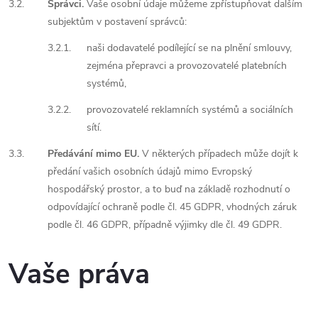
3.2.
Správci.
Vaše osobní údaje můžeme zpřístupňovat dalším
subjektům v postavení správců:
3.2.1.
naši dodavatelé podílející se na plnění smlouvy,
zejména přepravci a provozovatelé platebních
systémů,
3.2.2.
provozovatelé reklamních systémů a sociálních
sítí.
3.3.
Předávání mimo EU.
V některých případech může dojít k
předání vašich osobních údajů mimo Evropský
hospodářský prostor, a to buď na základě rozhodnutí o
odpovídající ochraně podle čl. 45 GDPR, vhodných záruk
podle čl. 46 GDPR, případně výjimky dle čl. 49 GDPR.
Vaše práva