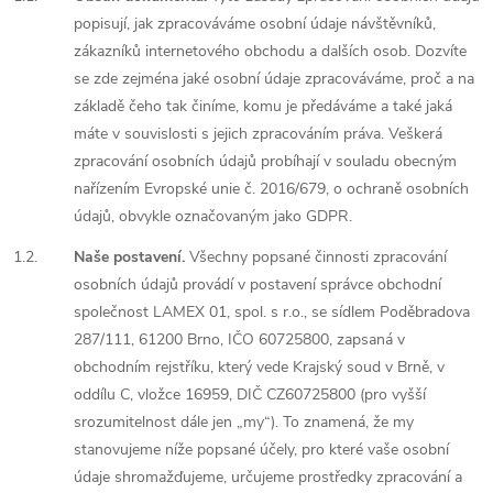
popisují, jak zpracováváme osobní údaje návštěvníků,
zákazníků internetového obchodu a dalších osob. Dozvíte
se zde zejména jaké osobní údaje zpracováváme, proč a na
základě čeho tak činíme, komu je předáváme a také jaká
máte v souvislosti s jejich zpracováním práva. Veškerá
zpracování osobních údajů probíhají v souladu obecným
nařízením Evropské unie č. 2016/679, o ochraně osobních
údajů, obvykle označovaným jako GDPR.
1.2.
Naše postavení.
Všechny popsané činnosti zpracování
osobních údajů provádí v postavení správce obchodní
společnost LAMEX 01, spol. s r.o., se sídlem Poděbradova
287/111, 61200 Brno, IČO 60725800, zapsaná v
obchodním rejstříku, který vede Krajský soud v Brně, v
oddílu C, vložce 16959, DIČ CZ60725800 (pro vyšší
srozumitelnost dále jen „my“). To znamená, že my
stanovujeme níže popsané účely, pro které vaše osobní
údaje shromažďujeme, určujeme prostředky zpracování a