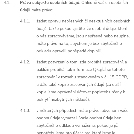
4.1.
Práva subjektu osobních údajů.
Ohledně vašich osobních
údajů máte právo:
4.1.1.
žádat opravu nepřesných či neaktuálních osobních
údajů, takže pokud zjistíte, že osobní údaje, které
o vás zpracováváme, jsou nepřesné nebo neúplné,
máte právo na to, abychom je bez zbytečného
odkladu opravili, popřípadě doplnili,
4.1.2.
žádat potvrzení o tom, zda probíhá zpracování, a
pakliže probíhá, tak informace týkající se tohoto
zpracování v rozsahu stanoveném v čl. 15 GDPR,
a dále také kopii zpracovaných údajů (za další
kopie jsme oprávněni účtovat poplatek určený k
pokrytí nezbytných nákladů),
4.1.3.
v některých případech máte právo, abychom vaše
osobní údaje vymazali. Vaše osobní údaje bez
zbytečného odkladu vymažeme, pokud je již
nepotřebujeme pro účely, pro které jsme je