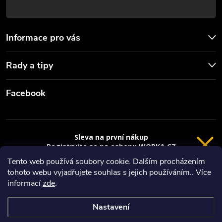
Informace pro vás
Rady a tipy
Facebook
Sleva na první nákup
Registrujte se na eshopu WORKA.CZ
VRÁCENÍ 14 DNÍ
a
sleva 100 Kč*
na nákup je Vaše.
Tento web používá soubory cookie. Dalším procházením
tohoto webu vyjadřujete souhlas s jejich používáním.. Více
Registrace
Copyright 2026
Worka.cz - Vše pro práci a řemeslo
. Všechna práva
informací
zde
.
vyhrazena.
*platí při nákupu nad 3000 Kč
Nastavení
Privacy policy
Vytvořil Shoptet