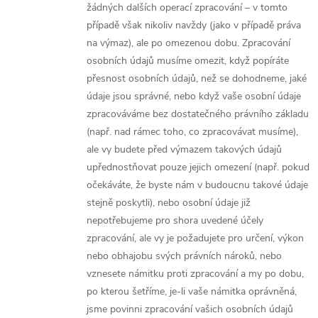
žádných dalších operací zpracování – v tomto
případě však nikoliv navždy (jako v případě práva
na výmaz), ale po omezenou dobu. Zpracování
osobních údajů musíme omezit, když popíráte
přesnost osobních údajů, než se dohodneme, jaké
údaje jsou správné, nebo když vaše osobní údaje
zpracováváme bez dostatečného právního základu
(např. nad rámec toho, co zpracovávat musíme),
ale vy budete před výmazem takových údajů
upřednostňovat pouze jejich omezení (např. pokud
očekáváte, že byste nám v budoucnu takové údaje
stejně poskytli), nebo osobní údaje již
nepotřebujeme pro shora uvedené účely
zpracování, ale vy je požadujete pro určení, výkon
nebo obhajobu svých právních nároků, nebo
vznesete námitku proti zpracování a my po dobu,
po kterou šetříme, je-li vaše námitka oprávněná,
jsme povinni zpracování vašich osobních údajů