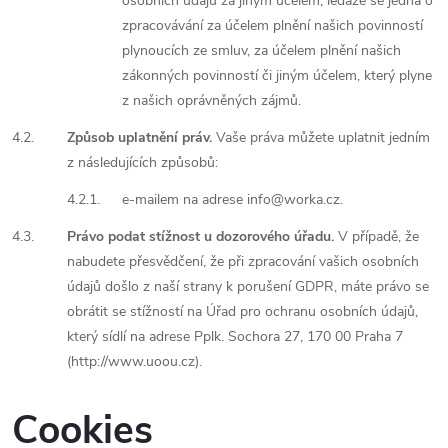
osobních údajů za jiným účelem, ledaže se jedná o
zpracovávání za účelem plnění našich povinností
plynoucích ze smluv, za účelem plnění našich
zákonných povinností či jiným účelem, který plyne
z našich oprávněných zájmů.
4.2.
Způsob uplatnění práv.
Vaše práva můžete uplatnit jedním
z následujících způsobů:
4.2.1.
e-mailem na adrese info@worka.cz.
4.3.
Právo podat stížnost u dozorového úřadu.
V případě, že
nabudete přesvědčení, že při zpracování vašich osobních
údajů došlo z naší strany k porušení GDPR, máte právo se
obrátit se stížností na Úřad pro ochranu osobních údajů,
který sídlí na adrese Pplk. Sochora 27, 170 00 Praha 7
(http://www.uoou.cz).
Cookies