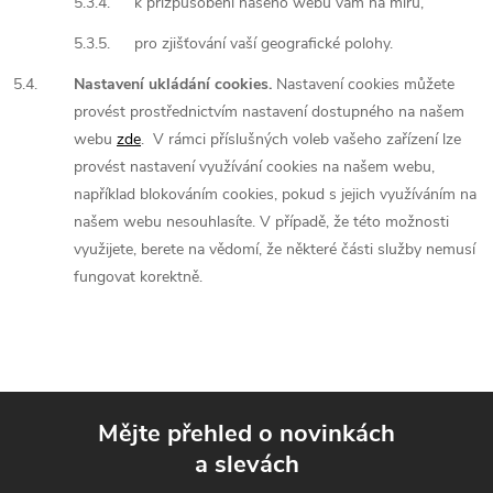
5.3.4.
k přizpůsobení našeho webu vám na míru,
5.3.5.
pro zjišťování vaší geografické polohy.
5.4.
Nastavení ukládání cookies.
Nastavení cookies můžete
provést prostřednictvím nastavení dostupného na našem
webu
zde
. V rámci příslušných voleb vašeho zařízení lze
provést nastavení využívání cookies na našem webu,
například blokováním cookies, pokud s jejich využíváním na
našem webu nesouhlasíte. V případě, že této možnosti
využijete, berete na vědomí, že některé části služby nemusí
fungovat korektně.
Mějte přehled o novinkách
a slevách
Z