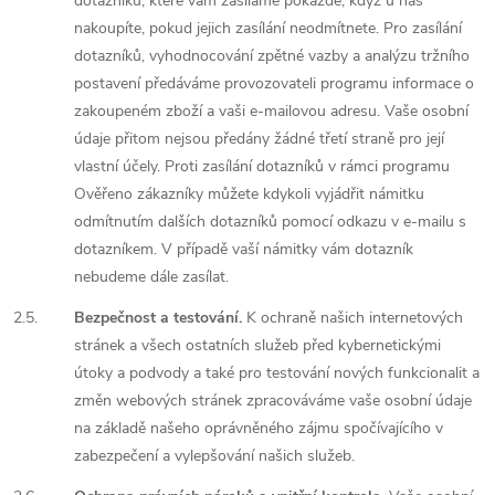
dotazníků, které vám zasíláme pokaždé, když u nás
nakoupíte, pokud jejich zasílání neodmítnete. Pro zasílání
dotazníků, vyhodnocování zpětné vazby a analýzu tržního
postavení předáváme provozovateli programu informace o
zakoupeném zboží a vaši e-mailovou adresu. Vaše osobní
údaje přitom nejsou předány žádné třetí straně pro její
vlastní účely. Proti zasílání dotazníků v rámci programu
Ověřeno zákazníky můžete kdykoli vyjádřit námitku
odmítnutím dalších dotazníků pomocí odkazu v e-mailu s
dotazníkem. V případě vaší námitky vám dotazník
nebudeme dále zasílat.
2.5.
Bezpečnost a testování.
K ochraně našich internetových
stránek a všech ostatních služeb před kybernetickými
útoky a podvody a také pro testování nových funkcionalit a
změn webových stránek zpracováváme vaše osobní údaje
na základě našeho oprávněného zájmu spočívajícího v
zabezpečení a vylepšování našich služeb.