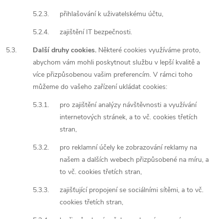
5.2.3.
přihlašování k uživatelskému účtu,
5.2.4.
zajištění IT bezpečnosti.
5.3.
Další druhy cookies.
Některé cookies využíváme proto,
abychom vám mohli poskytnout službu v lepší kvalitě a
více přizpůsobenou vašim preferencím. V rámci toho
můžeme do vašeho zařízení ukládat cookies:
5.3.1.
pro zajištění analýzy návštěvnosti a využívání
internetových stránek, a to vč. cookies třetích
stran,
5.3.2.
pro reklamní účely ke zobrazování reklamy na
našem a dalších webech přizpůsobené na míru, a
to vč. cookies třetích stran,
5.3.3.
zajišťující propojení se sociálními sítěmi, a to vč.
cookies třetích stran,