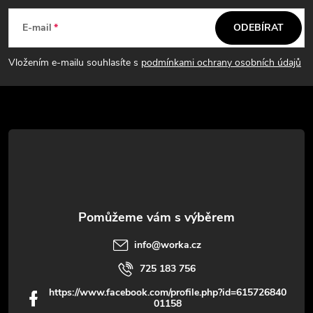
á
E-mail
ODEBÍRAT
p
Vložením e-mailu souhlasíte s
podmínkami ochrany osobních údajů
a
t
í
info
@
worka.cz
725 183 756
https://www.facebook.com/profile.php?id=615726840
01158