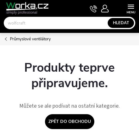
Přejít
NÁKUPNÍ
KOŠÍK
na
obsah
HLEDAT
Průmyslové ventilátory
Produkty teprve
připravujeme.
Můžete se ale podívat na ostatní kategorie.
ZPĚT DO OBCHODU