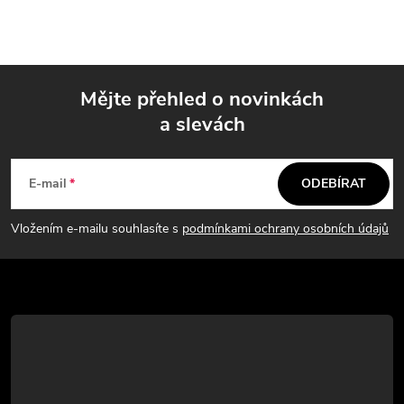
Mějte přehled o novinkách
a slevách
Z
á
E-mail
ODEBÍRAT
p
Vložením e-mailu souhlasíte s
podmínkami ochrany osobních údajů
a
t
í