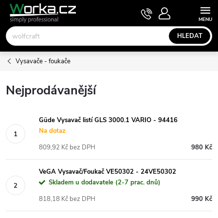
Přejít
NÁKUPNÍ
KOŠÍK
na
obsah
HLEDAT
Vysavače - foukače
Nejprodávanější
Güde Vysavač listí GLS 3000.1 VARIO - 94416
Na dotaz
809,92 Kč bez DPH
980 Kč
VeGA Vysavač/Foukač VE50302 - 24VE50302
Skladem u dodavatele (2-7 prac. dnů)
818,18 Kč bez DPH
990 Kč