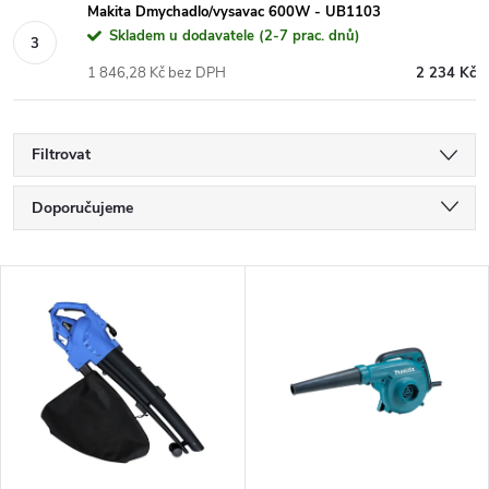
Makita Dmychadlo/vysavac 600W - UB1103
Skladem u dodavatele (2-7 prac. dnů)
1 846,28 Kč bez DPH
2 234 Kč
Filtrovat
Ř
Doporučujeme
a
Nejlevnější
V
Nejdražší
z
ý
Nejprodávanější
e
p
Abecedně
n
i
í