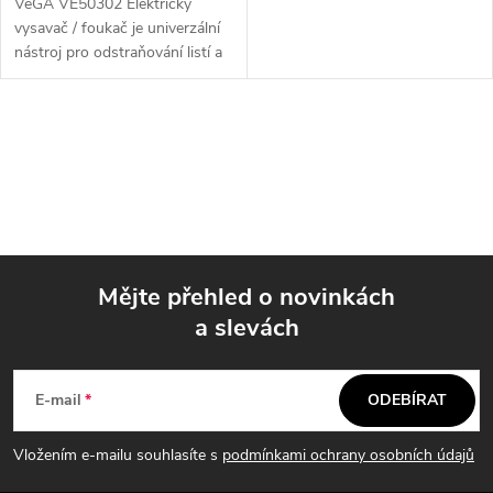
VeGA VE50302 Elektrický
vysavač / foukač je univerzální
nástroj pro odstraňování listí a
nečistot ze zahrad a chodníků.
S výkonem 3000W a variabilní
rychlostí vzduchu je schopen...
O
v
l
á
Mějte přehled o novinkách
d
a slevách
Z
a
á
c
E-mail
ODEBÍRAT
p
í
Vložením e-mailu souhlasíte s
podmínkami ochrany osobních údajů