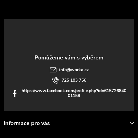
p
a
r
t
v
í
k
y
v
info
@
worka.cz
ý
725 183 756
p
https://www.facebook.com/profile.php?id=615726840
01158
i
s
u
Informace pro vás