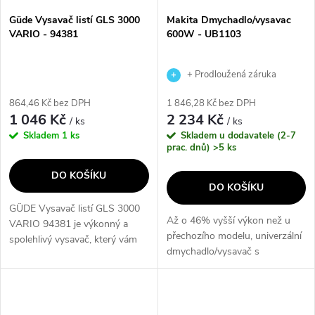
s
p
Güde Vysavač listí GLS 3000
Makita Dmychadlo/vysavac
VARIO - 94381
600W - UB1103
p
r
r
+ Prodloužená záruka
o
výrobce
864,46 Kč bez DPH
1 846,28 Kč bez DPH
o
1 046 Kč
2 234 Kč
/ ks
/ ks
d
Skladem
1 ks
Skladem u dodavatele (2-7
d
prac. dnů)
>5 ks
u
DO KOŠÍKU
u
DO KOŠÍKU
k
GÜDE Vysavač listí GLS 3000
k
Až o 46% vyšší výkon než u
VARIO 94381 je výkonný a
t
přechozího modelu, univerzální
spolehlivý vysavač, který vám
t
dmychadlo/vysavač s
pomůže efektivně odstranit listí
ů
volitelným sáčkem na prach a
a nečistoty z vaší zahrady. Díky
ů
ergonomický tvar rukojeti pro
variabilnímu nastavení...
pohodlnější a spolehlivější práci.