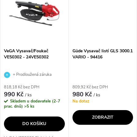
VeGA Vysavač/Foukač
Güde Vysavač listí GLS 3000.1
VE50302 - 24VE50302
VARIO - 94416
+ Prodloužená záruka
výrobce
818,18 Kč bez DPH
809,92 Kč bez DPH
990 Kč
980 Kč
/ ks
/ ks
Skladem u dodavatele (2-7
Na dotaz
prac. dnů)
>5 ks
ZOBRAZIT
DO KOŠÍKU