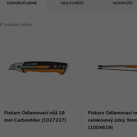
Ř
DOPORUČUJEME
NEJLEVNĚJŠÍ
NEJDRAŽŠÍ
a
47
položek celkem
z
V
e
ý
n
p
p
s
r
p
Fiskars Odlamovací nůž 18
Fiskars Odlamovací n
o
mm CarbonMax (1027227)
celokovový úzký, 9m
r
(1004619)