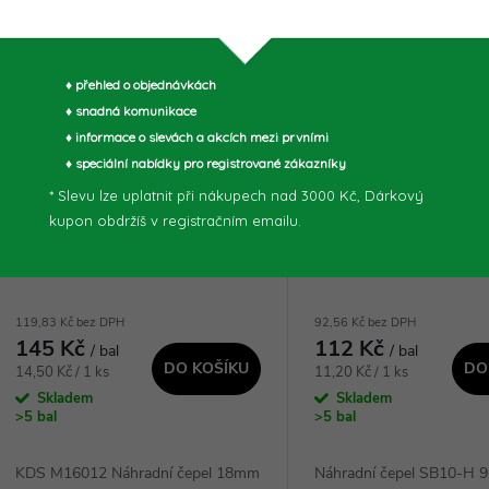
♦ přehled o objednávkách
♦ snadná komunikace
♦ informace o slevách a akcích mezi prvními
♦ speciální nabídky pro registrované zákazníky
KDS Náhradní čepele | 18
KDS Náhradní čepele
* Slevu lze uplatnit při nákupech nad 3000 Kč, Dárkový
mm, 0,6 mm (1bal/10ks) -
0,38 mm (bal/10ks) 
kupon obdržíš v registračním emailu.
M16012
119,83 Kč bez DPH
92,56 Kč bez DPH
145 Kč
112 Kč
/ bal
/ bal
DO KOŠÍKU
DO
Měrná
Měrná
14,50 Kč / 1 ks
11,20 Kč / 1 ks
cena:
cena:
Skladem
Skladem
>5 bal
>5 bal
KDS M16012 Náhradní čepel 18mm
Náhradní čepel SB10-H 