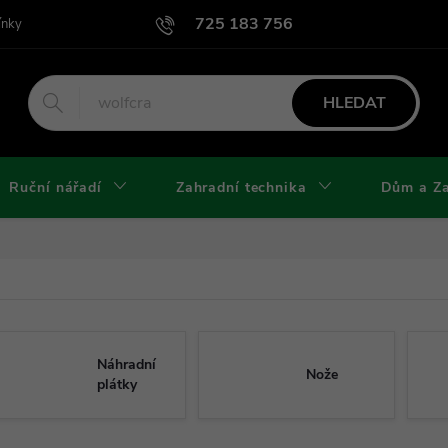
725 183 756
ínky
Podmínky užití webu
Podmínky ochrany osobních údajů a cook
HLEDAT
Ruční nářadí
Zahradní technika
Dům a Z
Náhradní
Nože
plátky