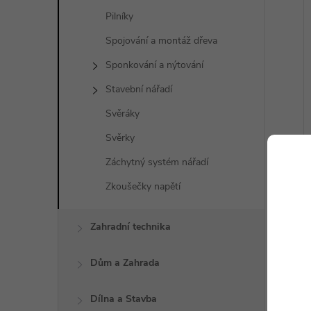
Pilníky
Spojování a montáž dřeva
Sponkování a nýtování
Stavební nářadí
Svěráky
Svěrky
Záchytný systém nářadí
Zkoušečky napětí
Zahradní technika
Dům a Zahrada
Dílna a Stavba