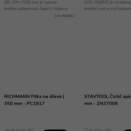
GB-10H / 0,60 mm je vysoce
KDS M16010 je vyrobena
kvalitní odlamovací čepel s hluboce
kvalitní oceli a má hlubo
broušeným ostřím, které zaručuje
ostří, které zaručuje delší
Kód:
M16012
delší životnost a nízký řezný odpor.
a nízký řezný odpor. Díky 
Díky dvěma...
RICHMANN Pilka na dřevo |
STAVTOOL Čistič spár
350 mm - PC1917
mm - ZN37006
164,46 Kč bez DPH
57,02 Kč bez DPH