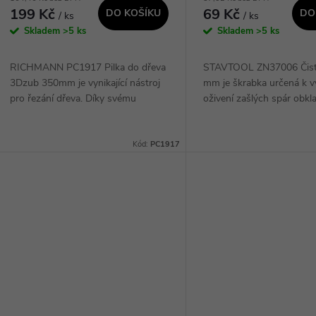
199 Kč
69 Kč
DO KOŠÍKU
DO
/ ks
/ ks
Skladem
>5 ks
Skladem
>5 ks
RICHMANN PC1917 Pilka do dřeva
STAVTOOL ZN37006 Čisti
3Dzub 350mm je vynikající nástroj
mm je škrabka určená k vy
pro řezání dřeva. Díky svému
oživení zašlých spár obkl
3Dzubu poskytuje precizní a rychlé
dlažeb. Tento produkt je i
řezy. S délkou 350mm je ideální pro
zákazníky, kteří chtějí rych
různé...
efektivně...
Kód:
PC1917