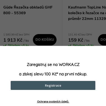
Güde Řezačka obkladů GHF
Kaufmann TopLine N
800 - 55369
kolečko k řezačce na 
průměr 22mm 1132
1 580,99 Kč bez DPH
131,40 Kč bez DPH
1 913 Kč
159 Kč
DO KOŠÍKU
DO
/ ks
/ ks
Skladem
>5 ks
Skladem
>5 ks
GÜDE Řezačka obkladů GHF 800
Kaufmann TopLine Náhra
55369 je profesionální nástroj pro
kolečko k řezačce na dlaž
Zaregistruj se na WORKA.CZ
přesné a rychlé řezání obkladů. Díky
vysoce kvalitní náhradní d
svému výkonnému motoru a
řezačky z řady TopLine. J
a získej slevu 100 Kč* na první nákup.
preciznímu řezacímu mechanismu
průměr činí 22 mm a je 
umožňuje snadné a...
vyměnit také osičku pro...
Kód:
55369
Registrace
Ochrana osobních údajů.