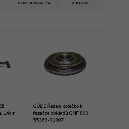
NEJPRODÁVANĚJŠÍ
ABECEDNĚ
ůž
GÜDE Řezací kolečko k
m, 14cm
řezačce obkladů GHF 800
55369-01007