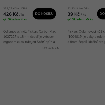
d
o
352,07 Kč bez DPH
32,23 Kč bez DPH
u
426 Kč
39 Kč
DO KOŠÍKU
DO
/ ks
/ ks
d
Skladem
4 ks
Skladem
>5 ks
k
u
Odlamovací nůž Fiskars CarbonMax
Fiskars Odlamovací nůž 
t
1027227 s 18mm čepelí je vybaven
(1004619) je úzký a odoln
k
ergonomickou rukojetí SoftGrip™ a
s 9mm čepelí, ideální pro
ů
vyztuženým kovovým tělem pro
řezání. Má ergonomickou 
Kód:
1027227
t
maximální odolnost. Integrovaný
integrovaný odlamovač bř
odlamovač...
snadnou...
ů