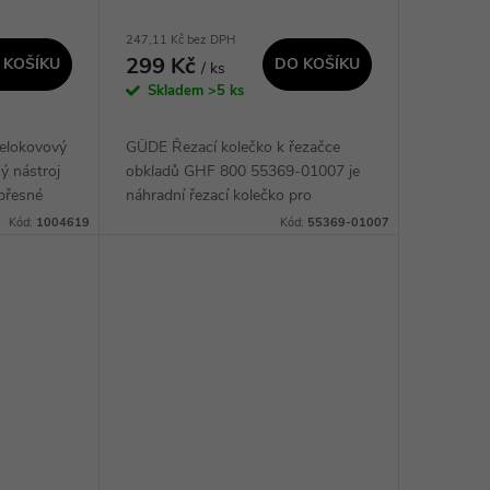
247,11 Kč bez DPH
299 Kč
 KOŠÍKU
DO KOŠÍKU
/ ks
Skladem
>5 ks
celokovový
GÜDE Řezací kolečko k řezačce
ý nástroj
obkladů GHF 800 55369-01007 je
 přesné
náhradní řezací kolečko pro
rukojeť a
profesionální ruční řezačku obkladů
Kód:
1004619
Kód:
55369-01007
itů pro
a dlaždic Güde GHF 800. Jeho
průměr je 22 mm, což...