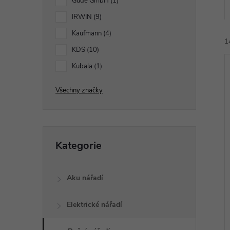
p
Güde GmbH
1
IRWIN
9
a
Kaufmann
4
1
n
KDS
10
Kubala
1
e
Všechny značky
l
í
Přeskočit
i
Kategorie
kategorie
Aku nářadí
Elektrické nářadí