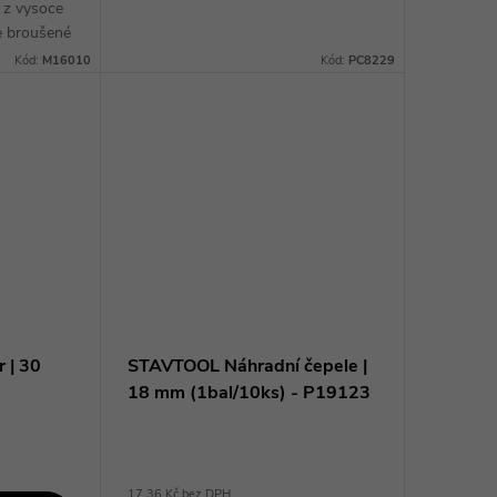
 z vysoce
PC8207. Toto kolečko je vyrobeno z
ce broušené
kvalitních materiálů, které zajišťují
 životnost
dlouhou...
Kód:
M16010
Kód:
PC8229
2 úhlům...
 | 30
STAVTOOL Náhradní čepele |
18 mm (1bal/10ks) - P19123
17,36 Kč bez DPH