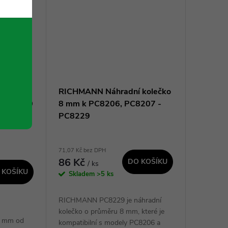
 | 9 mm,
RICHMANN Náhradní kolečko
- M16010
8 mm k PC8206, PC8207 -
PC8229
71,07 Kč bez DPH
86 Kč
DO KOŠÍKU
/ ks
 KOŠÍKU
Skladem
>5 ks
RICHMANN PC8229 je náhradní
kolečko o průměru 8 mm, které je
9 mm od
kompatibilní s modely PC8206 a