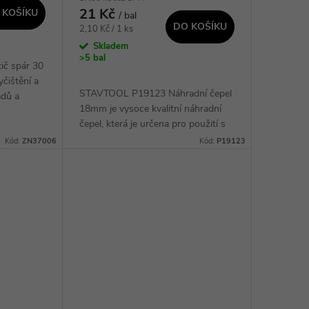
21 Kč
 KOŠÍKU
/ bal
DO KOŠÍKU
Měrná
2,10 Kč / 1 ks
cena:
Skladem
>5 bal
č spár 30
čištění a
STAVTOOL P19123 Náhradní čepel
adů a
18mm je vysoce kvalitní náhradní
deální pro
čepel, která je určena pro použití s
le a
různými nástroji. Je vyrobena z
Kód:
ZN37006
Kód:
P19123
odolného materiálu, který zajišťuje
dlouhou...