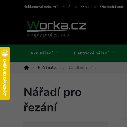
Přejít
Reklamovat nebo vrátit zboží
O nás
Obchodní podm
na
obsah
Aku nářadí
Elektrické nářadí
Ruční nářadí
Nářadí pro řezání
Domů
Nářadí pro
řezání