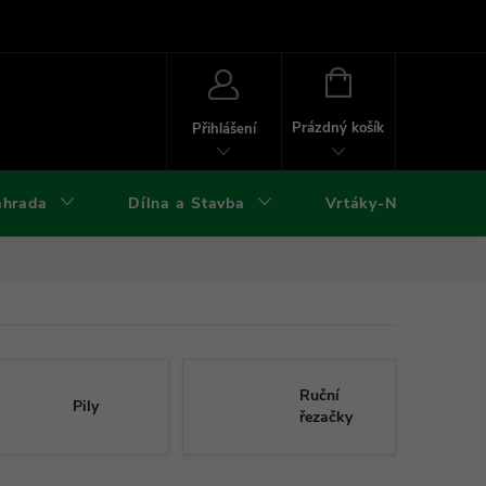
ies
Kontakty
Doprava a platba
Formuláře ke stažení
NÁKUPNÍ
KOŠÍK
Prázdný košík
Přihlášení
ahrada
Dílna a Stavba
Vrtáky-Nástroje
Ruční
Pily
řezačky