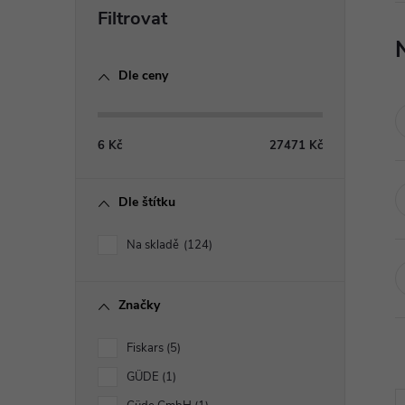
P
o
Dle ceny
s
t
6
Kč
27471
Kč
r
Dle štítku
a
Na skladě
124
n
Značky
n
Fiskars
5
í
GÜDE
1